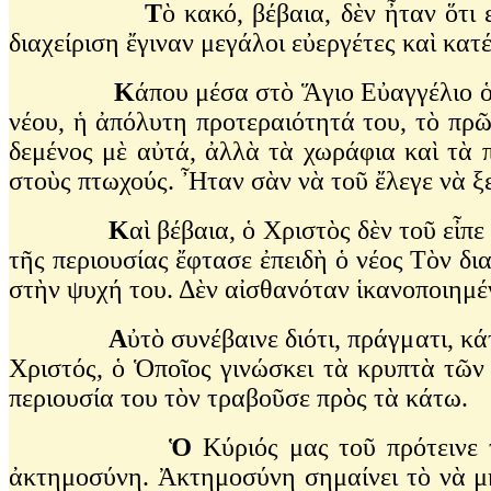
Τ
ὸ κακό, βέβαια, δὲν ἦταν ὅτι
διαχείριση ἔγιναν μεγάλοι εὐεργέτες καὶ κ
Κ
άπου μέσα στὸ Ἅγιο Εὐαγγέλιο ὁ 
νέου, ἡ ἀπόλυτη προτεραιότητά του, τὸ πρῶ
δεμένος μὲ αὐτά, ἀλλὰ τὰ χωράφια καὶ τὰ 
στοὺς πτωχούς. Ἦταν σὰν νὰ τοῦ ἔλεγε νὰ ξε
Κ
αὶ βέβαια, ὁ Χριστὸς δὲν τοῦ εἶπε
τῆς περιουσίας ἔφτασε ἐπειδὴ ὁ νέος Τὸν δι
στὴν ψυχή του. Δὲν αἰσθανόταν ἱκανοποιημέν
Α
ὐτὸ συνέβαινε διότι, πράγματι, κά
Χριστός, ὁ Ὁποῖος γινώσκει τὰ κρυπτὰ τῶν 
περιουσία του τὸν τραβοῦσε πρὸς τὰ κάτω.
Ὁ
Κύριός μας τοῦ πρότεινε 
ἀκτημοσύνη. Ἀκτημοσύνη σημαίνει τὸ νὰ μὴν