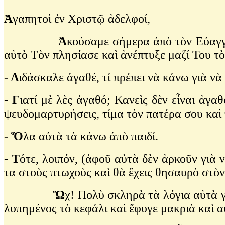
Ἀ
γαπητοὶ ἐν Χριστῷ ἀδελφοί,
Ἀ
κούσαμε σήμερα ἀπὸ τὸν Εὐαγγε
αὐτὸ Τὸν πλησίασε καὶ ἀνέπτυξε μαζί Του τὸ
-
Δ
ιδάσκαλε ἀγαθέ, τί πρέπει νὰ κάνω γιὰ ν
-
Γ
ιατί μὲ λὲς ἀγαθό; Κανεὶς δὲν εἶναι ἀγαθ
ψευδομαρτυρήσεις, τίμα τὸν πατέρα σου καὶ
-
Ὅ
λα αὐτὰ τὰ κάνω ἀπὸ παιδί.
-
Τ
ότε, λοιπόν, (ἀφοῦ αὐτὰ δὲν ἀρκοῦν γιὰ 
τα στοὺς πτωχοὺς καὶ θὰ ἔχεις θησαυρὸ στὸ
Ὤ
χ! Πολὺ σκληρὰ τὰ λόγια αὐτὰ γ
λυπημένος τὸ κεφάλι καὶ ἔφυγε μακριὰ καὶ α