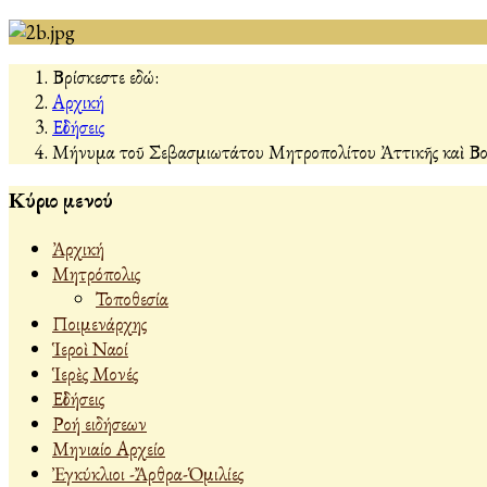
Βρίσκεστε εδώ:
Αρχική
Εἰδήσεις
Μήνυμα τοῦ Σεβασμιωτάτου Μητροπολίτου Ἀττικῆς καὶ Βοι
Κύριο μενού
Ἀρχική
Μητρόπολις
Τοποθεσία
Ποιμενάρχης
Ἱεροὶ Ναοί
Ἱερὲς Μονές
Εἰδήσεις
Ροή ειδήσεων
Μηνιαίο Αρχείο
Ἐγκύκλιοι -Ἄρθρα-Ὁμιλίες