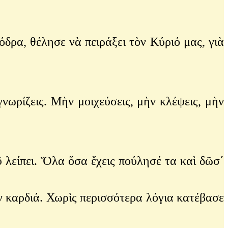
δρα, θέλησε νὰ πειράξει τὸν Κύριό μας, γιὰ
 γνωρίζεις. Μὴν μοιχεύσεις, μὴν κλέψεις, μὴν
ῦ λείπει. Ὅλα ὅσα ἔχεις πούλησέ τα καὶ δῶσ΄
ὴν καρδιά. Χωρὶς περισσότερα λόγια κατέβασε