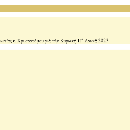
ωτίας κ. Χρυσοστόμου γιὰ τὴν Κυριακὴ ΙΓ΄ Λουκᾶ 2023