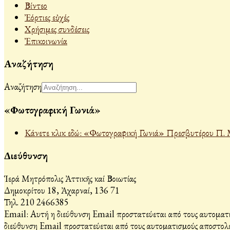
Βίντεο
Ἐόρτιες εὐχές
Χρήσιμες συνδέσεις
Ἐπικοινωνία
Αναζήτηση
Αναζήτηση
«Φωτογραφική Γωνιά»
Κάνετε κλικ εδώ: «Φωτογραφική Γωνιά» Πρεσβυτέρου Π. 
Διεύθυνση
Ἱερά Μητρόπολις Ἀττικῆς καί Βοιωτίας
Δημοκρίτου 18, Ἀχαρναί, 136 71
Τηλ. 210 2466385
Email:
Αυτή η διεύθυνση Email προστατεύεται από τους αυτοματι
διεύθυνση Email προστατεύεται από τους αυτοματισμούς αποστολέ