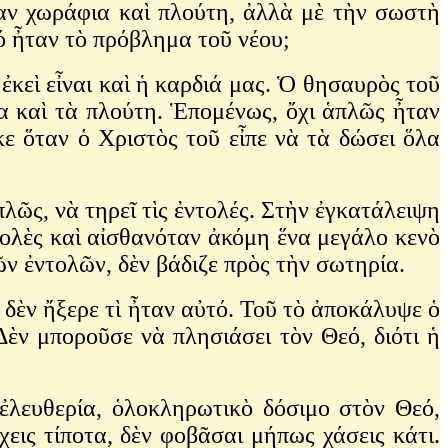
ἶχαν χωράφια καὶ πλούτη, ἀλλὰ μὲ τὴν σωστὴ
ιό ἦταν τὸ πρόβλημα τοῦ νέου;
ἐκεὶ εἶναι καὶ ἡ καρδιά μας. Ὁ θησαυρὸς τοῦ
ια καὶ τὰ πλούτη. Ἑπομένως, ὄχι ἁπλῶς ἦταν
ε ὅταν ὁ Χριστὸς τοῦ εἶπε νὰ τὰ δώσει ὅλα
ἁπλῶς, νὰ τηρεῖ τὶς ἐντολές. Στὴν ἐγκατάλειψη
ντολὲς καὶ αἰσθανόταν ἀκόμη ἕνα μεγάλο κενὸ
ῶν ἐντολῶν, δὲν βάδιζε πρὸς τὴν σωτηρία.
λὰ δὲν ἤξερε τὶ ἦταν αὐτό. Τοῦ τὸ ἀποκάλυψε ὁ
Δὲν μποροῦσε νὰ πλησιάσει τὸν Θεό, διότι ἡ
 ἐλευθερία, ὁλοκληρωτικὸ δόσιμο στὸν Θεό,
εις τίποτα, δὲν φοβᾶσαι μήπως χάσεις κάτι.