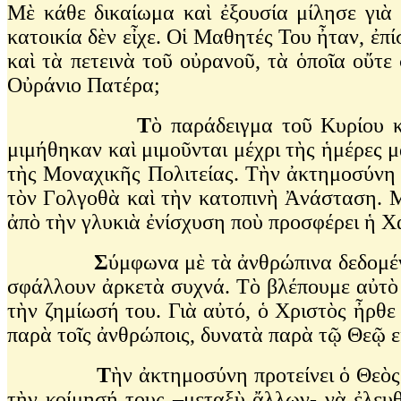
Μὲ κάθε δικαίωμα καὶ ἐξουσία μίλησε γιὰ
κατοικία δὲν εἶχε. Οἱ Μαθητές Του ἦταν, ἐπ
καὶ τὰ πετεινὰ τοῦ οὐρανοῦ, τὰ ὁποῖα οὔτε
Οὐράνιο Πατέρα;
Τ
ὸ παράδειγμα τοῦ Κυρίου 
μιμήθηκαν καὶ μιμοῦνται μέχρι τὴς ἡμέρες
τὴς Μοναχικῆς Πολιτείας. Τὴν ἀκτημοσύνη 
τὸν Γολγοθὰ καὶ τὴν κατοπινὴ Ἀνάσταση. Μ
ἀπὸ τὴν γλυκιὰ ἐνίσχυση ποὺ προσφέρει ἡ Χ
Σ
ύμφωνα μὲ τὰ ἀνθρώπινα δεδομέ
σφάλλουν ἀρκετὰ συχνά. Τὸ βλέπουμε αὐτὸ 
τὴν ζημίωσή του. Γιὰ αὐτό, ὁ Χριστὸς ἦρθε
παρὰ τοῖς ἀνθρώποις, δυνατὰ παρὰ τῷ Θεῷ εἰ
Τ
ὴν ἀκτημοσύνη προτείνει ὁ Θεὸς
τὴν κοίμησή τους –μεταξὺ ἄλλων- νὰ ἐλευ