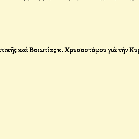
ικῆς καὶ Βοιωτίας κ. Χρυσοστόμου γιὰ τὴν Κυ