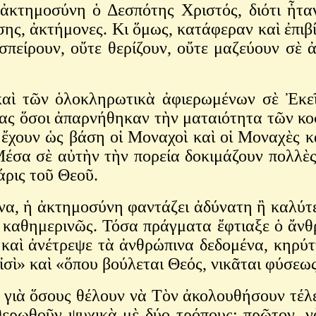
 ἀκτημοσύνη ὁ Δεσπότης Χριστός, διότι ἦτα
ίσης, ἀκτήμονες. Κι ὅμως, κατάφεραν καὶ ἐπιβ
 σπείρουν, οὔτε θερίζουν, οὔτε μαζεύουν σὲ
καὶ τῶν ὁλοκληρωτικὰ ἀφιερωμένων σὲ Ἐκ
 μας ὅσοι ἀπαρνήθηκαν τὴν ματαιότητα τῶν 
ἔχουν ὡς βάση οἱ Μοναχοὶ καὶ οἱ Μοναχὲς κ
έσα σὲ αὐτὴν τὴν πορεία δοκιμάζουν πολλὲς
άρις τοῦ Θεοῦ.
να, ἡ ἀκτημοσύνη φαντάζει ἀδύνατη ἢ καλύτ
καθημερινῶς. Τόσα πράγματα ἔφτιαξε ὁ ἄνθ
 καὶ ἀνέτρεψε τὰ ἀνθρώπινα δεδομένα, κηρύ
σὶ» καὶ «ὅπου βούλεται Θεός, νικᾶται φύσεως
 γιὰ ὅσους θέλουν νὰ Τὸν ἀκολουθήσουν τέλει
θερωθοῦν ψυχικὰ μὲ δύο τρόπους: πρῶτον, ν