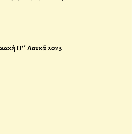
ριακὴ ΙΓ΄ Λουκᾶ 2023