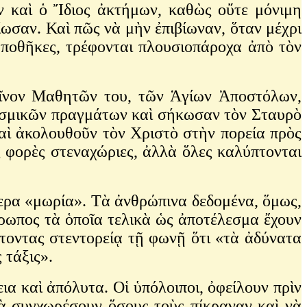
ν καὶ ὁ Ἴδιος ἀκτήμων, καθὼς οὔτε μόνιμη
ίωσαν. Καὶ πῶς νὰ μὴν ἐπιβίωναν, ὅταν μέχρι
 ἀποθῆκες, τρέφονται πλουσιοπάροχα ἀπὸ τὸν
εῖνον Μαθητῶν του, τῶν Ἁγίων Ἀποστόλων,
κοσμικῶν πραγμάτων καὶ σήκωσαν τὸν Σταυρὸ
αὶ ἀκολουθοῦν τὸν Χριστὸ στὴν πορεία πρὸς
 φορὲς στεναχώριες, ἀλλὰ ὅλες καλύπτονται
ερα «μωρία». Τὰ ἀνθρώπινα δεδομένα, ὅμως,
ρωπος τὰ ὁποῖα τελικὰ ὡς ἀποτέλεσμα ἔχουν
ττοντας στεντορείᾳ τῇ φωνῇ ὅτι «τὰ ἀδύνατα
 τάξις».
α καὶ ἀπόλυτα. Οἱ ὑπόλοιποι, ὀφείλουν πρὶν
ὰ συγχωρέσουν ὅσους τοὺς πίκραναν καὶ νὰ