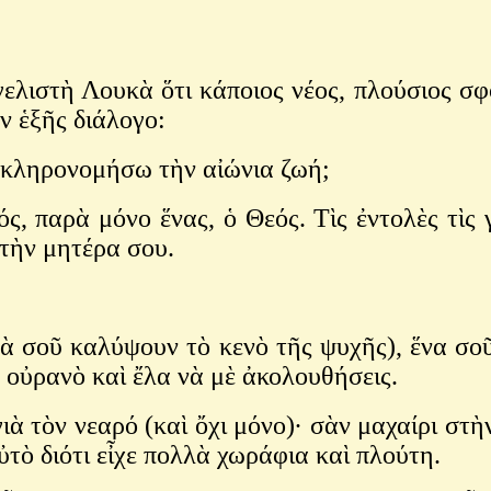
λιστὴ Λουκὰ ὅτι κάποιος νέος, πλούσιος σφό
ν ἑξῆς διάλογο:
ὰ κληρονομήσω τὴν αἰώνια ζωή;
ός, παρὰ μόνο ἕνας, ὁ Θεός. Τὶς ἐντολὲς τὶς
 τὴν μητέρα σου.
νὰ σοῦ καλύψουν τὸ κενὸ τῆς ψυχῆς), ἕνα σο
ν οὐρανὸ καὶ ἔλα νὰ μὲ ἀκολουθήσεις.
ιὰ τὸν νεαρό (καὶ ὄχι μόνο)· σὰν μαχαίρι στ
ὐτὸ διότι εἶχε πολλὰ χωράφια καὶ πλούτη.