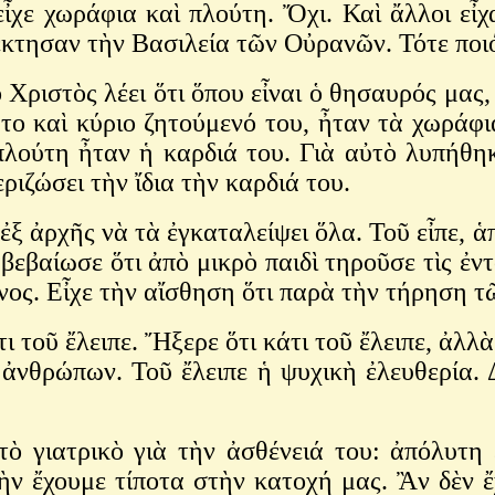
 εἶχε χωράφια καὶ πλούτη. Ὄχι. Καὶ ἄλλοι ε
ατέκτησαν τὴν Βασιλεία τῶν Οὐρανῶν. Τότε πο
Χριστὸς λέει ὅτι ὅπου εἶναι ὁ θησαυρός μας, 
το καὶ κύριο ζητούμενό του, ἦταν τὰ χωράφ
πλούτη ἦταν ἡ καρδιά του. Γιὰ αὐτὸ λυπήθηκ
ριζώσει τὴν ἴδια τὴν καρδιά του.
 ἐξ ἀρχῆς νὰ τὰ ἐγκαταλείψει ὅλα. Τοῦ εἶπε, 
αβεβαίωσε ὅτι ἀπὸ μικρὸ παιδὶ τηροῦσε τὶς ἐ
ος. Εἶχε τὴν αἴσθηση ὅτι παρὰ τὴν τήρηση τ
τι τοῦ ἔλειπε. Ἤξερε ὅτι κάτι τοῦ ἔλειπε, ἀλ
ἀνθρώπων. Τοῦ ἔλειπε ἡ ψυχικὴ ἐλευθερία. 
τὸ γιατρικὸ γιὰ τὴν ἀσθένειά του: ἀπόλυτη
 ἔχουμε τίποτα στὴν κατοχή μας. Ἂν δὲν ἔχ