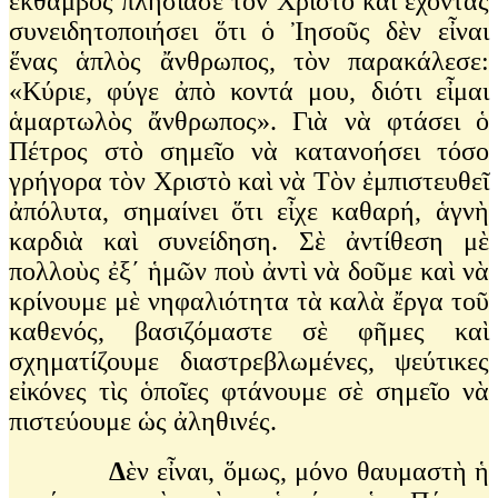
ἔκθαμβος πλησίασε τὸν Χριστὸ καὶ ἔχοντας
συνειδητοποιήσει ὅτι ὁ Ἰησοῦς δὲν εἶναι
ἕνας ἁπλὸς ἄνθρωπος, τὸν παρακάλεσε:
«Κύριε, φύγε ἀπὸ κοντά μου, διότι εἶμαι
ἁμαρτωλὸς ἄνθρωπος». Γιὰ νὰ φτάσει ὁ
Πέτρος στὸ σημεῖο νὰ κατανοήσει τόσο
γρήγορα τὸν Χριστὸ καὶ νὰ Τὸν ἐμπιστευθεῖ
ἀπόλυτα, σημαίνει ὅτι εἶχε καθαρή, ἁγνὴ
καρδιὰ καὶ συνείδηση. Σὲ ἀντίθεση μὲ
πολλοὺς ἐξ΄ ἡμῶν ποὺ ἀντὶ νὰ δοῦμε καὶ νὰ
κρίνουμε μὲ νηφαλιότητα τὰ καλὰ ἔργα τοῦ
καθενός, βασιζόμαστε σὲ φῆμες καὶ
σχηματίζουμε διαστρεβλωμένες, ψεύτικες
εἰκόνες τὶς ὁποῖες φτάνουμε σὲ σημεῖο νὰ
πιστεύουμε ὡς ἀληθινές.
Δ
ὲν εἶναι, ὅμως, μόνο θαυμαστὴ ἡ