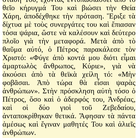
θεῖο κήρυγμά Του καὶ βιώσει τὴν Θεία
Χάρη, ἀποδέχθηκε τὴν πρόταση. Ἔριξε τὰ
δίχτυα μὲ τοὺς συνεργάτες του καὶ ἔπιασαν
τόσα ψάρια, ὥστε νὰ καλέσουν καὶ δεύτερο
πλοῖο γιὰ τὴν μεταφορά. Μετὰ ἀπὸ τὸ
θαῦμα αὐτό, ὁ Πέτρος παρακάλεσε τὸν
Χριστό: «Φύγε ἀπὸ κοντά μου διότι εἶμαι
ἁμαρτωλὸς ἄνθρωπος, Κύριε», γιὰ νὰ
ἀκούσει ἀπὸ τὰ θεϊκὰ χείλη τό: «Μὴν
φοβᾶσαι. Ἀπὸ τώρα θὰ εἶσαι ψαρὰς
ἀνθρώπων». Στὴν πρόσκληση αὐτὴ τόσο ὁ
Πέτρος, ὅσο καὶ ὁ ἀδερφός του, Ἀνδρέας,
καὶ οἱ δύο γιοὶ τοῦ Ζεβεδαίου,
ἀνταποκρίθηκαν θετικά. Ἄφησαν τὰ πάντα
ἀμέσως καὶ ἔγιναν μαθητές Του καὶ ἁλιεῖς
ἀνθρώπων.