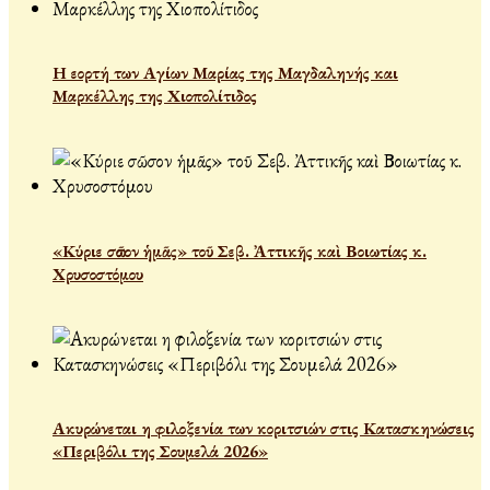
Η εορτή των Αγίων Μαρίας της Μαγδαληνής και
Μαρκέλλης της Χιοπολίτιδος
«Κύριε σῶσον ἡμᾶς» τοῦ Σεβ. Ἀττικῆς καὶ Βοιωτίας κ.
Χρυσοστόμου
Ακυρώνεται η φιλοξενία των κοριτσιών στις Κατασκηνώσεις
«Περιβόλι της Σουμελά 2026»