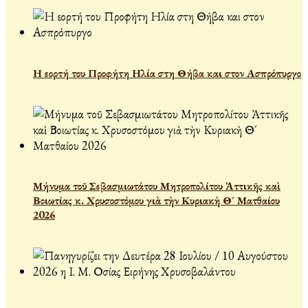
Η εορτή του Προφήτη Ηλία στη Θήβα και στον Ασπρόπυργο
Μήνυμα τοῦ Σεβασμιωτάτου Μητροπολίτου Ἀττικῆς καὶ
Βοιωτίας κ. Χρυσοστόμου γιὰ τὴν Κυριακὴ Θ´ Ματθαίου
2026