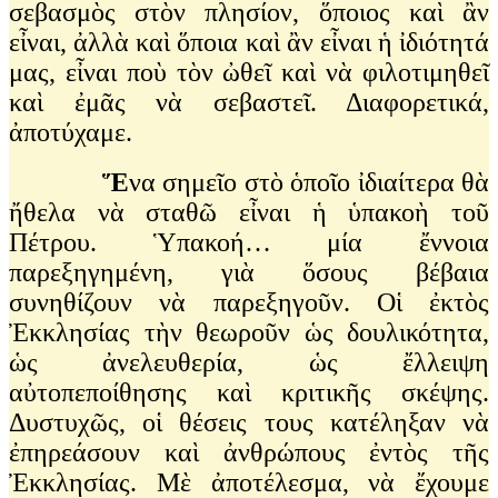
σεβασμὸς στὸν πλησίον, ὅποιος καὶ ἂν
εἶναι, ἀλλὰ καὶ ὅποια καὶ ἂν εἶναι ἡ ἰδιότητά
μας, εἶναι ποὺ τὸν ὠθεῖ καὶ νὰ φιλοτιμηθεῖ
καὶ ἐμᾶς νὰ σεβαστεῖ. Διαφορετικά,
ἀποτύχαμε.
Ἕ
να σημεῖο στὸ ὁποῖο ἰδιαίτερα θὰ
ἤθελα νὰ σταθῶ εἶναι ἡ ὑπακοὴ τοῦ
Πέτρου. Ὑπακοή… μία ἔννοια
παρεξηγημένη, γιὰ ὅσους βέβαια
συνηθίζουν νὰ παρεξηγοῦν. Οἱ ἐκτὸς
Ἐκκλησίας τὴν θεωροῦν ὡς δουλικότητα,
ὡς ἀνελευθερία, ὡς ἔλλειψη
αὐτοπεποίθησης καὶ κριτικῆς σκέψης.
Δυστυχῶς, οἱ θέσεις τους κατέληξαν νὰ
ἐπηρεάσουν καὶ ἀνθρώπους ἐντὸς τῆς
Ἐκκλησίας. Μὲ ἀποτέλεσμα, νὰ ἔχουμε