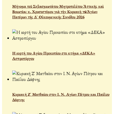
Μήνυμα τοῦ Σεβασμιωτάτου Μητροπολίτου Ἀττικῆς καὶ
Βοιωτίας κ. Χρυσοστόμου γιὰ τὴν Κυριακὴ τῶν Ἁγίων
Πατέρων τῆς Δ´ Οἰκουμενικῆς Συνόδου 2026
Η εορτή του Αγίου Προκοπίου στο κτήμα «ΔΕΚΑ»
Ασπροπύργου
Κυριακή Ζ' Ματθαίου στον Ι. Ν. Αγίων Πέτρου και Παύλου
Δάφνης