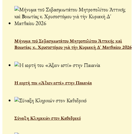
Μήνυμα τοῦ Σεβασμιωτάτου Μητροπολίτου Ἀττικῆς καὶ
Βοιωτίας κ. Χρυσοστόμου γιὰ τὴν Κυριακὴ Δ´ Ματθαίου 2026
Η εορτή του «Άξιον εστί» στην Παιανία
Σύναξη Κληρικών στον Καθεδρικό