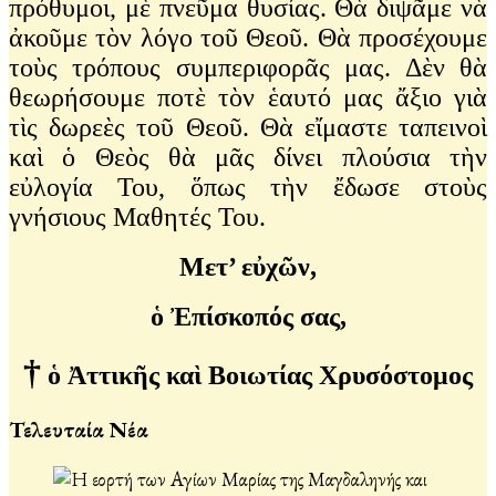
πρόθυμοι, μὲ πνεῦμα θυσίας. Θὰ διψᾶμε νὰ
ἀκοῦμε τὸν λόγο τοῦ Θεοῦ. Θὰ προσέχουμε
τοὺς τρόπους συμπεριφορᾶς μας. Δὲν θὰ
θεωρήσουμε ποτὲ τὸν ἑαυτό μας ἄξιο γιὰ
τὶς δωρεὲς τοῦ Θεοῦ. Θὰ εἴμαστε ταπεινοὶ
καὶ ὁ Θεὸς θὰ μᾶς δίνει πλούσια τὴν
εὐλογία Του, ὅπως τὴν ἔδωσε στοὺς
γνήσιους Μαθητές Του.
Μετ’ εὐχῶν,
ὁ Ἐπίσκοπός σας,
†
ὁ Ἀττικῆς καὶ Βοιωτίας Χρυσόστομος
Τελευταία Νέα