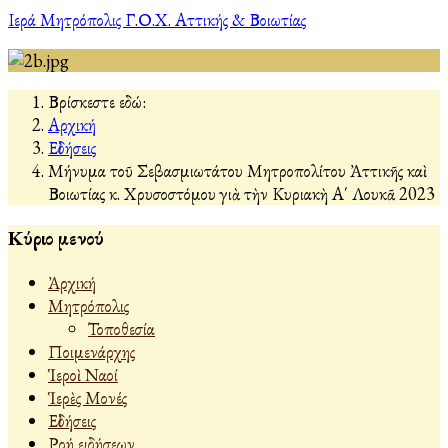
Ιερά Μητρόπολις Γ.Ο.Χ. Αττικής & Βοιωτίας
Βρίσκεστε εδώ:
Αρχική
Εἰδήσεις
Μήνυμα τοῦ Σεβασμιωτάτου Μητροπολίτου Ἀττικῆς καὶ
Βοιωτίας κ. Χρυσοστόμου γιὰ τὴν Κυριακὴ Α΄ Λουκᾶ 2023
Κύριο μενού
Ἀρχική
Μητρόπολις
Τοποθεσία
Ποιμενάρχης
Ἱεροὶ Ναοί
Ἱερὲς Μονές
Εἰδήσεις
Ροή ειδήσεων