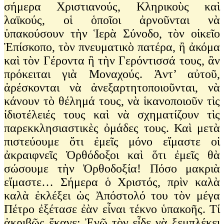
σήμερα Χριστιανούς, Κληρικοὺς καὶ
λαϊκούς, οἱ ὁποῖοι ἀρνοῦνται νὰ
ὑπακούσουν τὴν Ἱερὰ Σύνοδο, τὸν οἰκεῖο
Ἐπίσκοπο, τὸν πνευματικὸ πατέρα, ἢ ἀκόμα
καὶ τὸν Γέροντα ἢ τὴν Γερόντισσά τους, ἂν
πρόκειται γιὰ Μοναχούς. Ἀντ’ αὐτοῦ,
ἀρέσκονται νὰ ἀνεξαρτητοποιοῦνται, νὰ
κάνουν τὸ θέλημά τους, νὰ ἱκανοποιοῦν τὶς
ἰδιοτέλειές τους καὶ νὰ σχηματίζουν τὶς
παρεκκλησιαστικὲς ὀμάδες τους. Καὶ μετὰ
πιστεύουμε ὅτι ἐμεῖς μόνο εἴμαστε οἱ
ἀκραιφνεῖς Ὀρθόδοξοι καὶ ὅτι ἐμεῖς θὰ
σώσουμε τὴν Ὀρθοδοξία! Πόσο μακριὰ
εἴμαστε… Σήμερα ὁ Χριστός, πρὶν καλὰ
καλὰ ἐκλέξει ὡς Ἀπόστολό του τὸν μέγα
Πέτρο ἐξέτασε ἐὰν εἶναι τέκνο ὑπακοῆς. Τί
ἀκριβῶς ἔκανε; Ἐνῶ τὸν εἶδε νὰ ξεμπλέκει