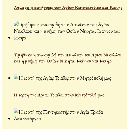
Λαμπρή η πανήγυρις των Αγίων Κωνσταντίνου και Ελένης
Τιμήθηκε η ανακομιδή των Λειψάνων του Αγίου Νικολάου
και η μνήμη των Οσίων Νικήτα, Ιωάννου και Ιωσήφ
Η εορτή της Αγίας Τριάδος στην Μητρόπολή μας