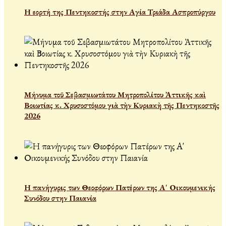
Η εορτή της Πεντηκοστής στην Αγία Τριάδα Ασπροπύργου
Μήνυμα τοῦ Σεβασμιωτάτου Μητροπολίτου Ἀττικῆς καὶ
Βοιωτίας κ. Χρυσοστόμου γιὰ τὴν Κυριακὴ τῆς Πεντηκοστῆς
2026
Η πανήγυρις των Θεοφόρων Πατέρων της Α' Οικουμενικής
Συνόδου στην Παιανία