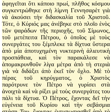
ἀφηγεῖται ὅτι κάποιο πρωί, πλῆθος κόσμου
συγκεντρώθηκε στὴ λίμνη Γεννησαρὲτ γιὰ
νὰ ἀκούσει τὴν διδασκαλία τοῦ Χριστοῦ.
Τότε, ὁ Κύριός μας ἀνέβηκε στὸ πλοῖο ἑνὸς
τῶν ψαράδων τῆς περιοχῆς, τοῦ Σίμωνος,
τοῦ μετέπειτα Πέτρου, ὁ ὁποῖος μὲ τοὺς
συνεργάτες του ξέμπλεκε τὰ δίχτυα ὕστερα
ἀπὸ μία ἀποτυχημένη νυκτερινὴ ἁλιευτικὴ
προσπάθεια, καὶ τὸν παρακάλεσε νὰ
ἀπομακρυνθοῦν λίγα μέτρα ἀπὸ τὴ στεριὰ
γιὰ νὰ διδάξει ἀπὸ ἐκεῖ τὸν ὄχλο. Μὲ τὸ
πέρας τοῦ κηρύγματος, ὁ Χριστὸς
παρότρυνε τὸν Πέτρο νὰ γυρίσει στὰ
ἀνοιχτὰ καὶ νὰ ρίξει μὲ τοὺς συνεργάτες του
πάλι τὰ δίχτυα. Ὁ Πέτρος, ἔχοντας δεῖ τὴν
εὐγένεια τοῦ Κυρίου καὶ τὴν σεβάσμια
στάση Του, ἔχοντας ἐντυπωσιασθεῖ ἀπὸ τὸ