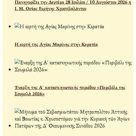
Πανηγυρίζει την Δευτέρα 28 Ιουλίου / 10 Αυγούστου 2026 η
Ι. Μ. Οσίας Ειρήνης Χρυσοβαλάντου
Η εορτή της Αγίας Μαρίνης στην Κερατέα
Έναρξη της Α´ κατασκηνωτικής περιόδου «Περιβόλι της
Σουμελά 2026»