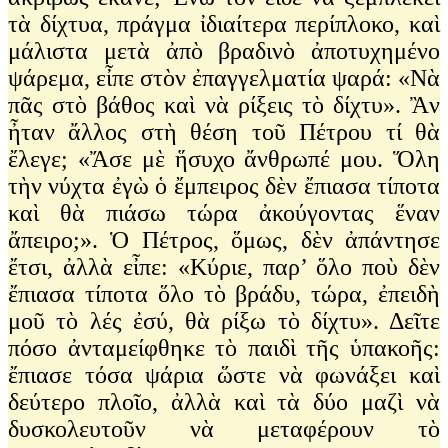
τὰ δίχτυα, πράγμα ἰδιαίτερα περίπλοκο, καὶ
μάλιστα μετὰ ἀπὸ βραδινὸ ἀποτυχημένο
ψάρεμα, εἶπε στὸν ἐπαγγελματία ψαρά: «Νὰ
πᾶς στὸ βάθος καὶ νὰ ρίξεις τὸ δίχτυ». Ἂν
ἦταν ἄλλος στὴ θέση τοῦ Πέτρου τί θὰ
ἔλεγε; «Ἄσε μὲ ἥσυχο ἄνθρωπέ μου. Ὅλη
τὴν νύχτα ἐγὼ ὁ ἔμπειρος δὲν ἔπιασα τίποτα
καὶ θὰ πιάσω τώρα ἀκούγοντας ἕναν
ἄπειρο;». Ὁ Πέτρος, ὅμως, δὲν ἀπάντησε
ἔτσι, ἀλλὰ εἶπε: «Κύριε, παρ’ ὅλο ποὺ δὲν
ἔπιασα τίποτα ὅλο τὸ βράδυ, τώρα, ἐπειδὴ
μοῦ τὸ λές ἐσύ, θὰ ρίξω τὸ δίχτυ». Δεῖτε
πόσο ἀνταμείφθηκε τὸ παιδὶ τῆς ὑπακοῆς:
ἔπιασε τόσα ψάρια ὥστε νὰ φωνάξει καὶ
δεύτερο πλοῖο, ἀλλὰ καὶ τὰ δύο μαζὶ νὰ
δυσκολευτοῦν νὰ μεταφέρουν τὸ