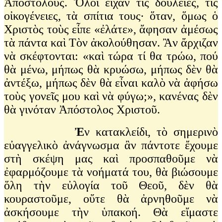
Ἀποστόλους. Ὅλοι εἶχαν τὶς δουλειές, τὶς
οἰκογένειες, τὰ σπίτια τους· ὅταν, ὅμως ὁ
Χριστὸς τοὺς εἶπε «ἐλάτε», ἄφησαν ἀμέσως
τὰ πάντα καὶ Τὸν ἀκολούθησαν. Ἂν ἄρχιζαν
νὰ σκέφτονται: «καὶ τώρα τί θα τρώω, πού
θὰ μένω, μήπως θὰ κρυώσω, μήπως δὲν θὰ
ἀντέξω, μήπως δὲν θὰ εἶναι καλὸ νὰ ἀφήσω
τοὺς γονεῖς μου καὶ νὰ φύγω;», κανένας δὲν
θὰ γινόταν Ἀπόστολος Χριστοῦ.
Ἐ
ν κατακλείδι, τὸ σημερινὸ
εὐαγγελικὸ ἀνάγνωσμα ἂν πάντοτε ἔχουμε
στὴ σκέψη μας καὶ προσπαθοῦμε νὰ
ἐφαρμόζουμε τὰ νοήματά του, θὰ βιώσουμε
ὅλη τὴν εὐλογία τοῦ Θεοῦ, δὲν θὰ
κουραστοῦμε, οὔτε θὰ ἀρνηθοῦμε νὰ
ἀσκήσουμε τὴν ὑπακοή. Θὰ εἴμαστε