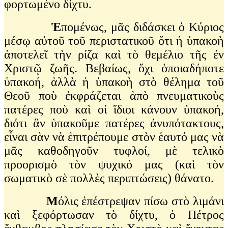
φορτωμένο δίχτυ.
Ἑ
πομένως, μᾶς διδάσκει ὁ Κύριος
μέσῳ αὐτοῦ τοῦ περιστατικοῦ ὅτι ἡ ὑπακοὴ
ἀποτελεῖ τὴν ρίζα καὶ τὸ θεμέλιο τῆς ἐν
Χριστῷ ζωῆς. Βεβαίως, ὄχι ὁποιαδήποτε
ὑπακοή, ἀλλὰ ἡ ὑπακοὴ στὸ θέλημα τοῦ
Θεοῦ ποὺ ἐκφράζεται ἀπὸ πνευματικοὺς
πατέρες ποὺ καὶ οἱ ἴδιοι κάνουν ὑπακοή,
διότι ἂν ὑπακοῦμε πατέρες ἀνυπότακτους,
εἶναι σὰν νὰ ἐπιτρέπουμε στὸν ἑαυτό μας νὰ
μᾶς καθοδηγοῦν τυφλοί, μὲ τελικὸ
προορισμὸ τὸν ψυχικό μας (καὶ τὸν
σωματικὸ σὲ πολλὲς περιπτώσεις) θάνατο.
Μ
όλις ἐπέστρεψαν πίσω στὸ λιμάνι
καὶ ξεφόρτωσαν τὸ δίχτυ, ὁ Πέτρος