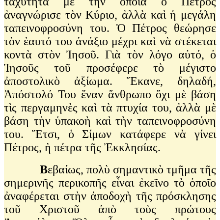
ταχύτητα μὲ τὴν ὁποία ὁ Πέτρος
ἀναγνώρισε τὸν Κύριο, ἀλλὰ καὶ ἡ μεγάλη
ταπεινοφροσύνη του. Ὁ Πέτρος θεώρησε
τὸν ἑαυτό του ἀνάξιο μέχρι καὶ νὰ στέκεται
κοντὰ στὸν Ἰησοῦ. Γιὰ τὸν λόγο αὐτό, ὁ
Ἰησοῦς τοῦ προσέφερε τὸ μέγιστο
ἀποστολικὸ ἀξίωμα. Ἔκανε, δηλαδή,
Ἀπόστολό Του ἕναν ἄνθρωπο ὄχι μὲ βάση
τὶς περγαμηνὲς καὶ τὰ πτυχία του, ἀλλὰ μὲ
βάση τὴν ὑπακοὴ καὶ τὴν ταπεινοφροσύνη
του. Ἔτσι, ὁ Σίμων κατάφερε νὰ γίνει
Πέτρος, ἡ πέτρα τῆς Ἐκκλησίας.
Β
εβαίως, πολὺ σημαντικὸ τμῆμα τῆς
σημερινῆς περικοπῆς εἶναι ἐκεῖνο τὸ ὁποῖο
ἀναφέρεται στὴν ἀποδοχὴ τῆς πρόσκλησης
τοῦ Χριστοῦ ἀπὸ τοὺς πρώτους