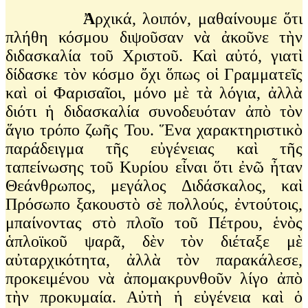
Ἀ
ρχικά, λοιπόν, μαθαίνουμε ὅτι
πλήθη κόσμου διψοῦσαν νὰ ἀκοῦνε τὴν
διδασκαλία τοῦ Χριστοῦ. Καὶ αὐτό, γιατὶ
δίδασκε τὸν κόσμο ὄχι ὅπως οἱ Γραμματεῖς
καὶ οἱ Φαρισαῖοι, μόνο μὲ τὰ λόγια, ἀλλὰ
διότι ἡ διδασκαλία συνοδευόταν ἀπὸ τὸν
ἅγιο τρόπο ζωῆς Του. Ἕνα χαρακτηριστικὸ
παράδειγμα τῆς εὐγένειας καὶ τῆς
ταπείνωσης τοῦ Κυρίου εἶναι ὅτι ἐνῶ ἦταν
Θεάνθρωπος, μεγάλος Διδάσκαλος, καὶ
Πρόσωπο ξακουστὸ σὲ πολλούς, ἐντούτοις,
μπαίνοντας στὸ πλοῖο τοῦ Πέτρου, ἑνὸς
ἁπλοϊκοῦ ψαρᾶ, δὲν τὸν διέταξε μὲ
αὐταρχικότητα, ἀλλὰ τὸν παρακάλεσε,
προκειμένου νὰ ἀπομακρυνθοῦν λίγο ἀπὸ
τὴν προκυμαία. Αὐτὴ ἡ εὐγένεια καὶ ὁ