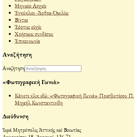
Μηνιαίο Αρχείο
Ἐγκύκλιοι -Ἄρθρα-Ὁμιλίες
Βίντεο
Ἐόρτιες εὐχές
Χρήσιμες συνδέσεις
Ἐπικοινωνία
Αναζήτηση
Αναζήτηση
«Φωτογραφική Γωνιά»
Κάνετε κλικ εδώ: «Φωτογραφική Γωνιά» Πρεσβυτέρου Π.
Μιχαήλ Κωνσταντινίδη
Διεύθυνση
Ἱερά Μητρόπολις Ἀττικῆς καί Βοιωτίας
Δημοκρίτου 18, Ἀχαρναί, 136 71