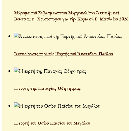
Μήνυμα τοῦ Σεβασμιωτάτου Μητροπολίτου Ἀττικῆς καὶ
Βοιωτίας κ. Χρυσοστόμου γιὰ τὴν Κυριακὴ Ε´ Ματθαίου 2026
Ἀνακοίνωσις περὶ τῆς Ἑορτῆς τοῦ Ἀποστόλου Παύλου
Η εορτή της Παναγίας Οδηγητρίας
Η εορτή του Οσίου Παϊσίου του Μεγάλου