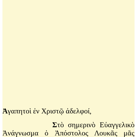
Ἀ
γαπητοὶ ἐν Χριστῷ ἀδελφοί,
Σ
τὸ σημερινὸ Εὐαγγελικὸ
Ἀνάγνωσμα ὁ Ἀπόστολος Λουκᾶς μᾶς