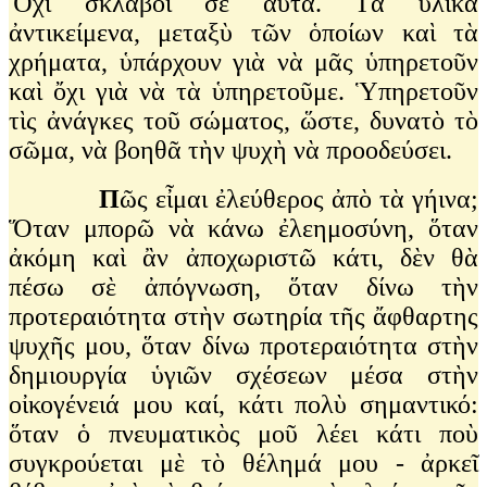
Ὄχι σκλάβοι σὲ αὐτά. Τὰ ὑλικὰ
ἀντικείμενα, μεταξὺ τῶν ὁποίων καὶ τὰ
χρήματα, ὑπάρχουν γιὰ νὰ μᾶς ὑπηρετοῦν
καὶ ὄχι γιὰ νὰ τὰ ὑπηρετοῦμε. Ὑπηρετοῦν
τὶς ἀνάγκες τοῦ σώματος, ὥστε, δυνατὸ τὸ
σῶμα, νὰ βοηθᾶ τὴν ψυχὴ νὰ προοδεύσει.
Π
ῶς εἶμαι ἐλεύθερος ἀπὸ τὰ γήινα;
Ὅταν μπορῶ νὰ κάνω ἐλεημοσύνη, ὅταν
ἀκόμη καὶ ἂν ἀποχωριστῶ κάτι, δὲν θὰ
πέσω σὲ ἀπόγνωση, ὅταν δίνω τὴν
προτεραιότητα στὴν σωτηρία τῆς ἄφθαρτης
ψυχῆς μου, ὅταν δίνω προτεραιότητα στὴν
δημιουργία ὑγιῶν σχέσεων μέσα στὴν
οἰκογένειά μου καί, κάτι πολὺ σημαντικό:
ὅταν ὁ πνευματικὸς μοῦ λέει κάτι ποὺ
συγκρούεται μὲ τὸ θέλημά μου - ἀρκεῖ