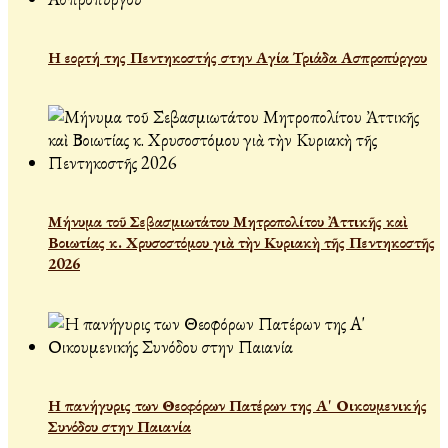
Η εορτή της Πεντηκοστής στην Αγία Τριάδα Ασπροπύργου
Μήνυμα τοῦ Σεβασμιωτάτου Μητροπολίτου Ἀττικῆς καὶ
Βοιωτίας κ. Χρυσοστόμου γιὰ τὴν Κυριακὴ τῆς Πεντηκοστῆς
2026
Η πανήγυρις των Θεοφόρων Πατέρων της Α' Οικουμενικής
Συνόδου στην Παιανία