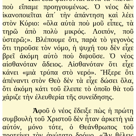
ποὺ εἴπαμε προηγουμένως. Ὁ νέος δὲν
ἱκανοποιεῖται ἀπ΄ τὴν ἀπάντηση καὶ λέει
στὸν Κύριο: «ὅλα αὐτὰ ποὺ μοῦ εἶπες, τὰ
τηρῶ ἀπὸ πολὺ μικρός. Λοιπόν, ποῦ
ὑστερῶ;». Βλέπουμε ὅτι, παρὰ τὸ γεγονὸς
ὅτι τηροῦσε τὸν νόμο, ἡ ψυχή του δὲν εἶχε
βρεῖ ἀκόμη αὐτὸ ποὺ διψοῦσε. Ὁ νέος
αἰσθανόταν ἄδειος. Αἰσθανόταν ὅτι εἶχε
κάνει «μιὰ τρύπα στὸ νερό». Ἤξερε ὅτι
ἀπέναντι στὸν Θεὸ δὲν τὰ εἶχε δώσει ὅλα,
ὅτι ἀκόμη κάτι τοῦ ἔλειπε τὸ ὁποῖο θὰ τοῦ
χάριζε τὴν ἐλευθερία τῆς συνείδησης.
Ἀ
φοῦ ὁ νέος ἔδειξε πὼς ἡ πρώτη
συμβουλὴ τοῦ Χριστοῦ δὲν ἦταν ἀρκετὴ γιὰ
αὐτόν, μόνο τότε, ὁ Θεάνθρωπος τοῦ
προτείνει τὸν ἀνώτατο δρόμο. «Ἂν θέλεις