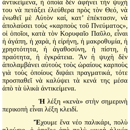
ἀντικείμενα, ἡ ὁποία δὲν ἀφήνει τὴν ψυχή
του νὰ πετάξει ἐλεύθερα πρὸς τὸν Θεό, νὰ
ἐνωθεῖ μὲ Αὐτὸν καί, κατ’ ἐπέκτασιν, νὰ
ἀπολαύσει τοὺς «καρποὺς τοῦ Πνεύματος»,
οἱ ὁποῖοι, κατὰ τὸν Κορυφαῖο Παῦλο, εἶναι
ἡ ἀγάπη, ἡ χαρὰ, ἡ εἰρήνη, ἡ μακροθυμία, ἡ
χρηστότητα, ἡ ἀγαθοσύνη, ἡ πίστη, ἡ
πραότητα, ἡ ἐγκράτεια. Ἂν ἡ ψυχὴ δὲν
ἀπολαμβάνει αὐτοὺς τοὺς ὠραίους καρποὺς
γιὰ τοὺς ὁποίους διψάει πραγματικά, τότε
προσπαθεῖ νὰ καλύψει τὰ κενά της μέσα
ἀπὸ τὰ ὑλικὰ ἀντικείμενα.
Ἡ
λέξη «κενὰ» στὴν σημερινὴ
περικοπὴ εἶναι λέξη κλειδί.
Ἔ
χουμε ἕνα νέο παλικάρι, πολὺ
πλούσιο, ὁ ὁποῖος ἀπὸ πολὺ μικρὴ ἡλικία