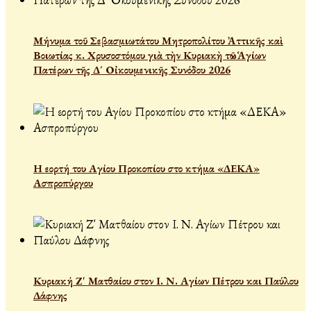
Μήνυμα τοῦ Σεβασμιωτάτου Μητροπολίτου Ἀττικῆς καὶ
Βοιωτίας κ. Χρυσοστόμου γιὰ τὴν Κυριακὴ τῶν Ἁγίων
Πατέρων τῆς Δ´ Οἰκουμενικῆς Συνόδου 2026
Η εορτή του Αγίου Προκοπίου στο κτήμα «ΔΕΚΑ»
Ασπροπύργου
Κυριακή Ζ' Ματθαίου στον Ι. Ν. Αγίων Πέτρου και Παύλου
Δάφνης