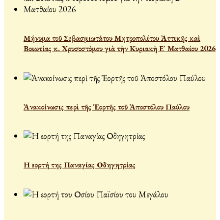
Μήνυμα τοῦ Σεβασμιωτάτου Μητροπολίτου Ἀττικῆς καὶ
Βοιωτίας κ. Χρυσοστόμου γιὰ τὴν Κυριακὴ Ε´ Ματθαίου 2026
Ἀνακοίνωσις περὶ τῆς Ἑορτῆς τοῦ Ἀποστόλου Παύλου
Η εορτή της Παναγίας Οδηγητρίας