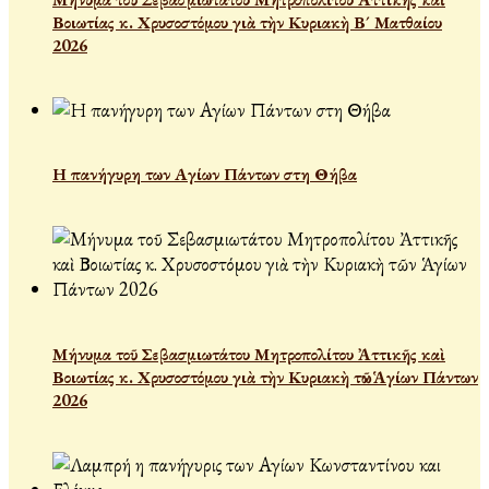
Βοιωτίας κ. Χρυσοστόμου γιὰ τὴν Κυριακὴ Β´ Ματθαίου
2026
Η πανήγυρη των Αγίων Πάντων στη Θήβα
Μήνυμα τοῦ Σεβασμιωτάτου Μητροπολίτου Ἀττικῆς καὶ
Βοιωτίας κ. Χρυσοστόμου γιὰ τὴν Κυριακὴ τῶν Ἁγίων Πάντων
2026