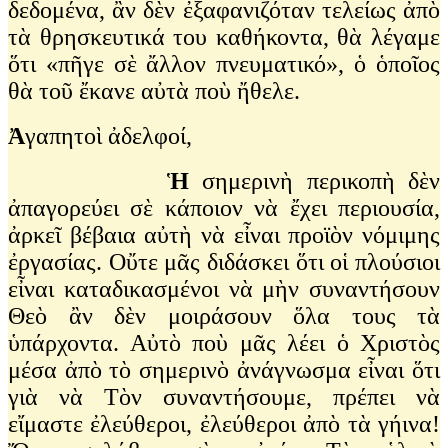
δεδομένα, ἂν δὲν ἐξαφανιζόταν τελείως ἀπὸ
τὰ θρησκευτικά του καθήκοντα, θὰ λέγαμε
ὅτι «πῆγε σὲ ἄλλον πνευματικό», ὁ ὁποῖος
θὰ τοῦ ἔκανε αὐτὰ ποὺ ἤθελε.
Ἀ
γαπητοὶ ἀδελφοί,
Ἡ
σημερινὴ περικοπὴ δὲν
ἀπαγορεύει σὲ κάποιον νὰ ἔχει περιουσία,
ἀρκεῖ βέβαια αὐτὴ νὰ εἶναι προϊὸν νόμιμης
ἐργασίας. Οὔτε μᾶς διδάσκει ὅτι οἱ πλούσιοι
εἶναι καταδικασμένοι νὰ μὴν συναντήσουν
Θεὸ ἂν δὲν μοιράσουν ὅλα τους τὰ
ὑπάρχοντα. Αὐτὸ ποὺ μᾶς λέει ὁ Χριστὸς
μέσα ἀπὸ τὸ σημερινὸ ἀνάγνωσμα εἶναι ὅτι
γιὰ νὰ Τὸν συναντήσουμε, πρέπει νὰ
εἴμαστε ἐλεύθεροι, ἐλεύθεροι ἀπὸ τὰ γήινα!