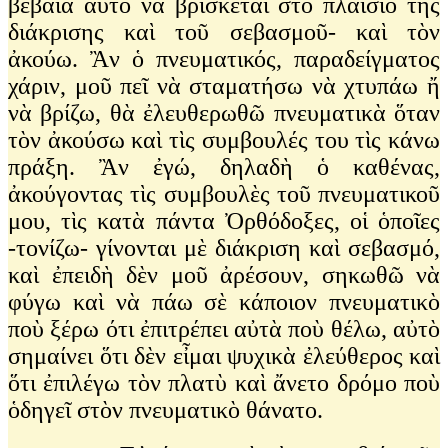
βέβαια αὐτὸ νὰ βρίσκεται στὸ πλαίσιο τῆς
διάκρισης καὶ τοῦ σεβασμοῦ- καὶ τὸν
ἀκούω. Ἂν ὁ πνευματικός, παραδείγματος
χάριν, μοῦ πεῖ νὰ σταματήσω νὰ χτυπάω ἤ
νὰ βρίζω, θὰ ἐλευθερωθῶ πνευματικὰ ὅταν
τὸν ἀκούσω καὶ τὶς συμβουλές του τὶς κάνω
πράξη. Ἂν ἐγώ, δηλαδὴ ὁ καθένας,
ἀκούγοντας τὶς συμβουλὲς τοῦ πνευματικοῦ
μου, τὶς κατὰ πάντα Ὀρθόδοξες, οἱ ὁποῖες
-τονίζω- γίνονται μὲ διάκριση καὶ σεβασμό,
καὶ ἐπειδὴ δὲν μοῦ ἀρέσουν, σηκωθῶ νὰ
φύγω καὶ νὰ πάω σὲ κάποιον πνευματικὸ
ποὺ ξέρω ότι ἐπιτρέπει αὐτὰ ποὺ θέλω, αὐτὸ
σημαίνει ὅτι δὲν εἶμαι ψυχικὰ ἐλεύθερος καὶ
ὅτι ἐπιλέγω τὸν πλατὺ καὶ ἄνετο δρόμο ποὺ
ὁδηγεῖ στὸν πνευματικὸ θάνατο.