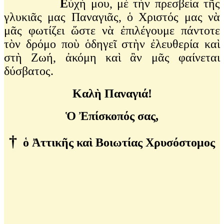
Ε
ὐχή μου, μὲ τὴν πρεσβεία τῆς
γλυκιᾶς μας Παναγιᾶς, ὁ Χριστός μας νὰ
μᾶς φωτίζει ὥστε νὰ ἐπιλέγουμε πάντοτε
τὸν δρόμο ποὺ ὁδηγεῖ στὴν ἐλευθερία καὶ
στὴ Ζωή, ἀκόμη καὶ ἂν μᾶς φαίνεται
δύσβατος.
Καλὴ Παναγιά!
Ὁ
Ἐπίσκοπός
σας
,
†
ὁ
Ἀττικῆς
καὶ
Βοιωτίας
Χρυσόστομος