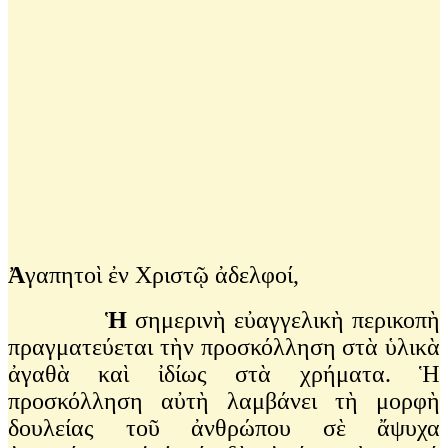
Ἀ
γαπητοὶ ἐν Χριστῷ ἀδελφοί,
Ἡ
σημερινὴ εὐαγγελικὴ περικοπὴ
πραγματεύεται τὴν προσκόλληση στὰ ὑλικὰ
ἀγαθὰ καὶ ἰδίως στὰ χρήματα. Ἡ
προσκόλληση αὐτὴ λαμβάνει τὴ μορφὴ
δουλείας τοῦ ἀνθρώπου σὲ ἄψυχα