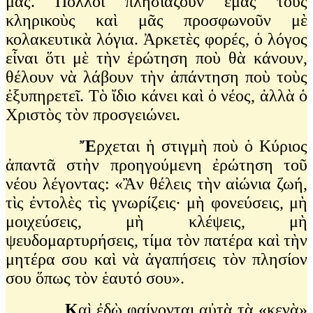
μας. Πολλοὶ πλησιάζουν ἐμᾶς τοὺς
κληρικοὺς καὶ μᾶς προσφωνοῦν μὲ
κολακευτικὰ λόγια. Ἀρκετὲς φορές, ὁ λόγος
εἶναι ὅτι μὲ τὴν ἐρώτηση ποὺ θὰ κάνουν,
θέλουν νὰ λάβουν τὴν ἀπάντηση ποὺ τοὺς
ἐξυπηρετεῖ. Τὸ ἴδιο κάνει καὶ ὁ νέος, ἀλλὰ ὁ
Χριστὸς τὸν προσγειώνει.
Ἔ
ρχεται ἡ στιγμὴ ποὺ ὁ Κύριος
ἀπαντᾶ στὴν προηγούμενη ἐρώτηση τοῦ
νέου λέγοντας: «Ἂν θέλεις τὴν αἰώνια ζωή,
τὶς ἐντολὲς τὶς γνωρίζεις· μὴ φονεύσεις, μὴ
μοιχεύσεις, μὴ κλέψεις, μὴ
ψευδομαρτυρήσεις, τίμα τὸν πατέρα καὶ τὴν
μητέρα σου καὶ νὰ ἀγαπήσεις τὸν πλησίον
σου ὅπως τὸν ἑαυτό σου».
Κ
αὶ ἐδὼ φαίνονται αὐτὰ τὰ «κενὰ»