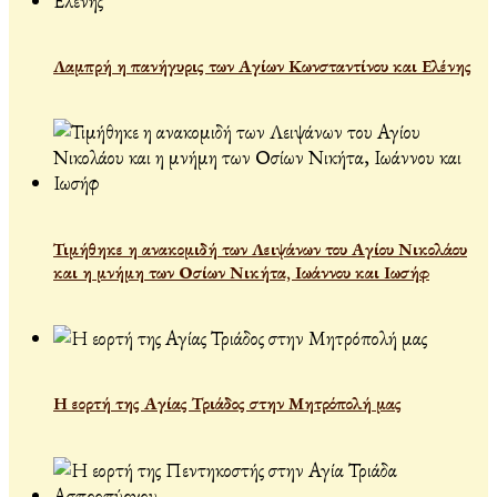
Λαμπρή η πανήγυρις των Αγίων Κωνσταντίνου και Ελένης
Τιμήθηκε η ανακομιδή των Λειψάνων του Αγίου Νικολάου
και η μνήμη των Οσίων Νικήτα, Ιωάννου και Ιωσήφ
Η εορτή της Αγίας Τριάδος στην Μητρόπολή μας