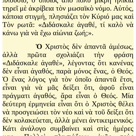
τηρεῖ μὲ ἀκρίβεια τὸν μωσαϊκὸ νόμο. Αὐτός,
κάποια στιγμή, πλησιάζει τὸν Κύριό μας καὶ
Τὸν ρωτᾶ: «Διδάσκαλε ἀγαθέ, τί καλὸ νὰ
κάνω γιὰ νὰ ἔχω αἰώνια ζωή;».
Ὁ
Χριστὸς δὲν ἀπαντᾶ ἀμέσως,
ἀλλὰ πρῶτα σχολιάζει τὴν φράση
«Διδάσκαλε ἀγαθέ», λέγοντας ὅτι κανένας
δὲν εἶναι ἀγαθός, παρὰ μόνος ἕνας, ὁ Θεός.
Ὁ ἕνας λόγος γιὰ τὸν ὁποῖο ἀπαντᾶ ἔτσι,
εἶναι γιὰ νὰ μᾶς δείξει ὅτι, ἀφοῦ εἶναι
πράγματι ἀγαθός, ἄρα εἶναι ὁ Θεός. Μία
δεύτερη ἐρμηνεία εἶναι ὅτι ὁ Χριστὸς θέλει
νὰ προσγειώσει τὸν νέο καὶ νὰ τοῦ δείξει ὅτι
δὲν κολακεύεται, ἀλλὰ μένει ἀντικειμενικός.
Κάτι ἀνάλογο συμβαίνει καὶ στὶς ἡμέρες