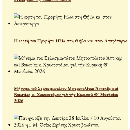
Η εορτή του Προφήτη Ηλία στη Θήβα και στον Ασπρόπυργο
Μήνυμα τοῦ Σεβασμιωτάτου Μητροπολίτου Ἀττικῆς καὶ
Βοιωτίας κ. Χρυσοστόμου γιὰ τὴν Κυριακὴ Θ´ Ματθαίου
2026