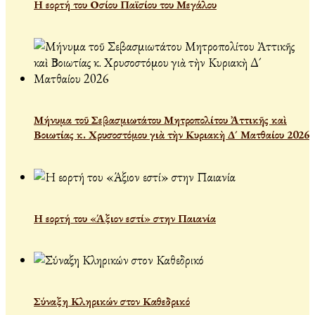
Η εορτή του Οσίου Παϊσίου του Μεγάλου
Μήνυμα τοῦ Σεβασμιωτάτου Μητροπολίτου Ἀττικῆς καὶ
Βοιωτίας κ. Χρυσοστόμου γιὰ τὴν Κυριακὴ Δ´ Ματθαίου 2026
Η εορτή του «Άξιον εστί» στην Παιανία
Σύναξη Κληρικών στον Καθεδρικό