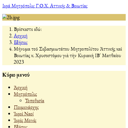
Ιερά Μητρόπολις Γ.Ο.Χ. Αττικής & Βοιωτίας
Βρίσκεστε εδώ:
Αρχική
Εἰδήσεις
Μήνυμα τοῦ Σεβασμιωτάτου Μητροπολίτου Ἀττικῆς καὶ
Βοιωτίας κ. Χρυσοστόμου γιὰ τὴν Κυριακὴ ΙΒ΄ Ματθαίου
2023
Κύριο μενού
Ἀρχική
Μητρόπολις
Τοποθεσία
Ποιμενάρχης
Ἱεροὶ Ναοί
Ἱερὲς Μονές
Εἰδήσεις