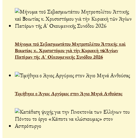
Μήνυμα τοῦ Σεβασμιωτάτου Μητροπολίτου Ἀττικῆς καὶ
Βοιωτίας κ. Χρυσοστόμου γιὰ τὴν Κυριακὴ τῶν Ἁγίων
Πατέρων τῆς Α´ Οἰκουμενικῆς Συνόδου 2026
Τιμήθηκε ο Άγιος Αργύριος στον Άγιο Μηνά Ανθούσας