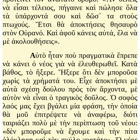
νὰ εἶσαι τέλειος, πήγαινε καὶ πώλησε ὅλα
τὰ ὑπάρχοντά σου καὶ δῶσ΄ τα στοὺς
πτωχούς. Ἔτσι θὰ ἀποκτήσεις θησαυρὸ
στὸν Οὐρανό. Καὶ ἀφοῦ κάνεις αὐτά, ἔλα νὰ
μὲ ἀκολουθήσεις».
Α
ὐτὸ ἦταν ποὺ πραγματικὰ ἔπρεπε
νὰ κάνει ὁ νέος γιὰ νὰ ἐλευθερωθεῖ. Κατὰ
βάθος, τὸ ἤξερε. Ἤξερε ὅτι δὲν μποροῦσε
χωρὶς τὰ χρήματά του. Εἷχε ἀποκτήσει μὲ
αὐτὰ σχέση δούλου πρὸς τὸν ἄρχοντα, μὲ
αὐτὸν νὰ εἶναι ὁ τραγικὸς δοῦλος. Ὁ σοφὸς
λαός μας ἔχει βγάλει μία φράση, τὴν ὁποία
θὰ μοῦ ἐπιτρέψετε νὰ ἀναφέρω, διότι
ταιριάζει πολὺ μὲ τὴν περίπτωση τοῦ νέου:
«δὲν μποροῦμε νὰ ἔχουμε καὶ τὴν πίτα
ὁλόκληρη καὶ τὸν σκύλο χορτάτο». Ὁ νέος