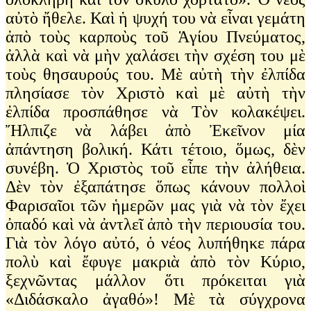
αὐτὸ ἤθελε. Καὶ ἡ ψυχή του νὰ εἶναι γεμάτη
ἀπὸ τοὺς καρποὺς τοῦ Ἁγίου Πνεύματος,
ἀλλὰ καὶ νὰ μὴν χαλάσει τὴν σχέση του μὲ
τοὺς θησαυρούς του. Μὲ αὐτὴ τὴν ἐλπίδα
πλησίασε τὸν Χριστὸ καὶ μὲ αὐτὴ τὴν
ἐλπίδα προσπάθησε νὰ Τὸν κολακέψει.
Ἤλπιζε νὰ λάβει ἀπὸ Ἐκεῖνον μία
ἀπάντηση βολική. Κάτι τέτοιο, ὅμως, δὲν
συνέβη. Ὁ Χριστὸς τοῦ εἶπε τὴν ἀλήθεια.
Δὲν τὸν ἐξαπάτησε ὅπως κάνουν πολλοὶ
Φαρισαῖοι τῶν ἡμερῶν μας γιὰ νὰ τὸν ἔχει
ὀπαδό καὶ νὰ ἀντλεῖ ἀπὸ τὴν περιουσία του.
Γιὰ τὸν λόγο αὐτό, ὁ νέος λυπήθηκε πάρα
πολὺ καὶ ἔφυγε μακριὰ ἀπὸ τὸν Κύριο,
ξεχνῶντας μάλλον ὅτι πρόκειται γιὰ
«Διδάσκαλο ἀγαθό»! Μὲ τὰ σύγχρονα