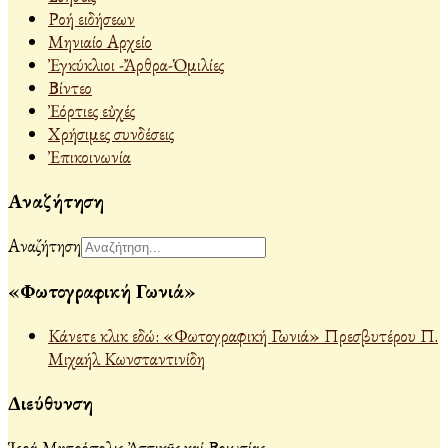
Ροή ειδήσεων
Μηνιαίο Αρχείο
Ἐγκύκλιοι -Ἄρθρα-Ὁμιλίες
Βίντεο
Ἐόρτιες εὐχές
Χρήσιμες συνδέσεις
Ἐπικοινωνία
Αναζήτηση
Αναζήτηση
«Φωτογραφική Γωνιά»
Κάνετε κλικ εδώ: «Φωτογραφική Γωνιά» Πρεσβυτέρου Π.
Μιχαήλ Κωνσταντινίδη
Διεύθυνση
Ἱερά Μητρόπολις Ἀττικῆς καί Βοιωτίας