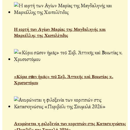
Η εορτή των Αγίων Μαρίας της Μαγδαληνής και
Μαρκέλλης της Χιοπολίτιδος
«Κύριε σῶσον ἡμᾶς» τοῦ Σεβ. Ἀττικῆς καὶ Βοιωτίας κ.
Χρυσοστόμου
Ακυρώνεται η φιλοξενία των κοριτσιών στις Κατασκηνώσεις
«Περιβόλι της Σουμελά 2026»