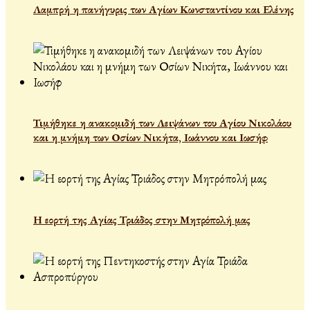
Λαμπρή η πανήγυρις των Αγίων Κωνσταντίνου και Ελένης
Τιμήθηκε η ανακομιδή των Λειψάνων του Αγίου Νικολάου
και η μνήμη των Οσίων Νικήτα, Ιωάννου και Ιωσήφ
Η εορτή της Αγίας Τριάδος στην Μητρόπολή μας