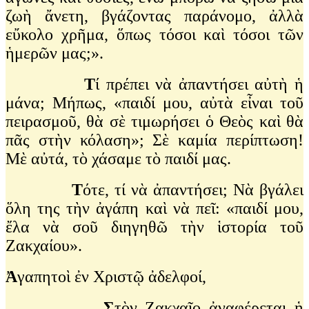
ζωὴ ἄνετη, βγάζοντας παράνομο, ἀλλὰ
εὔκολο χρῆμα, ὅπως τόσοι καὶ τόσοι τῶν
ἡμερῶν μας;».
Τ
ί πρέπει νὰ ἀπαντήσει αὐτὴ ἡ
μάνα; Μήπως, «παιδί μου, αὐτὰ εἶναι τοῦ
πειρασμοῦ, θὰ σὲ τιμωρήσει ὁ Θεὸς καὶ θὰ
πᾶς στὴν κόλαση»; Σὲ καμία περίπτωση!
Μὲ αὐτά, τὸ χάσαμε τὸ παιδί μας.
Τ
ότε, τί νὰ ἀπαντήσει; Νὰ βγάλει
ὅλη της τὴν ἀγάπη καὶ νὰ πεῖ: «παιδί μου,
ἔλα νὰ σοῦ διηγηθῶ τὴν ἱστορία τοῦ
Ζακχαίου».
Ἀ
γαπητοὶ ἐν Χριστῷ ἀδελφοί,
Σ
τὸν Ζακχαῖο ἀναφέρεται ἡ