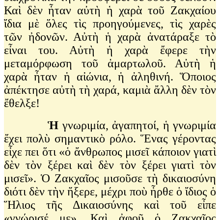
Καὶ δὲν ἦταν αὐτὴ ἡ χαρὰ τοῦ Ζακχαίου
ἴδια μὲ ὅλες τὶς προηγούμενες, τὶς χαρὲς
τῶν ἠδονῶν. Αὐτὴ ἡ χαρὰ ἀνατάραξε τὸ
εἶναι του. Αὐτὴ ἡ χαρὰ ἔφερε τὴν
μεταμόρφωση τοῦ ἁμαρτωλοῦ. Αὐτὴ ἡ
χαρὰ ἦταν ἡ αἰώνια, ἡ ἀληθινή. Ὅποιος
ἀπέκτησε αὐτὴ τὴ χαρά, καμιὰ ἄλλη δὲν τὸν
ἔθελξε!
Ἡ
γνωριμία, ἀγαπητοί, ἡ γνωριμία
ἔχει πολὺ σημαντικὸ ρόλο. Ἕνας γέροντας
εἶχε πει ὅτι «ὁ ἄνθρωπος μισεῖ κάποιον γιατὶ
δὲν τὸν ξέρει καὶ δὲν τὸν ξέρει γιατὶ τὸν
μισεῖ». Ὁ Ζακχαῖος μισοῦσε τὴ δικαιοσύνη
διότι δὲν τὴν ἤξερε, μέχρι ποὺ ἦρθε ὁ ἴδιος ὁ
Ἥλιος τῆς Δικαιοσύνης καὶ τοῦ εἶπε
«γνώρισέ με». Καὶ ἀφοῦ ὁ Ζακχαῖος