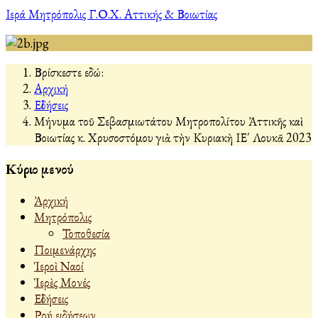
Ιερά Μητρόπολις Γ.Ο.Χ. Αττικής & Βοιωτίας
Βρίσκεστε εδώ:
Αρχική
Εἰδήσεις
Μήνυμα τοῦ Σεβασμιωτάτου Μητροπολίτου Ἀττικῆς καὶ
Βοιωτίας κ. Χρυσοστόμου γιὰ τὴν Κυριακὴ ΙΕ΄ Λουκᾶ 2023
Κύριο μενού
Ἀρχική
Μητρόπολις
Τοποθεσία
Ποιμενάρχης
Ἱεροὶ Ναοί
Ἱερὲς Μονές
Εἰδήσεις
Ροή ειδήσεων