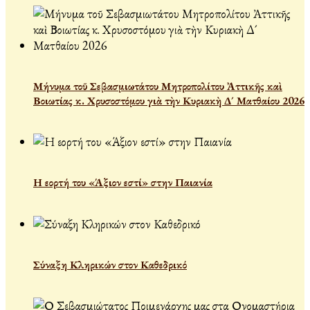
Μήνυμα τοῦ Σεβασμιωτάτου Μητροπολίτου Ἀττικῆς καὶ
Βοιωτίας κ. Χρυσοστόμου γιὰ τὴν Κυριακὴ Δ´ Ματθαίου 2026
Η εορτή του «Άξιον εστί» στην Παιανία
Σύναξη Κληρικών στον Καθεδρικό