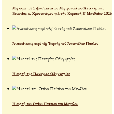
Μήνυμα τοῦ Σεβασμιωτάτου Μητροπολίτου Ἀττικῆς καὶ
Βοιωτίας κ. Χρυσοστόμου γιὰ τὴν Κυριακὴ Ε´ Ματθαίου 2026
Ἀνακοίνωσις περὶ τῆς Ἑορτῆς τοῦ Ἀποστόλου Παύλου
Η εορτή της Παναγίας Οδηγητρίας
Η εορτή του Οσίου Παϊσίου του Μεγάλου