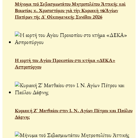
Μήνυμα τοῦ Σεβασμιωτάτου Μητροπολίτου Ἀττικῆς καὶ
Βοιωτίας κ. Χρυσοστόμου γιὰ τὴν Κυριακὴ τῶν Ἁγίων
Πατέρων τῆς Δ´ Οἰκουμενικῆς Συνόδου 2026
Η εορτή του Αγίου Προκοπίου στο κτήμα «ΔΕΚΑ»
Ασπροπύργου
Κυριακή Ζ' Ματθαίου στον Ι. Ν. Αγίων Πέτρου και Παύλου
Δάφνης