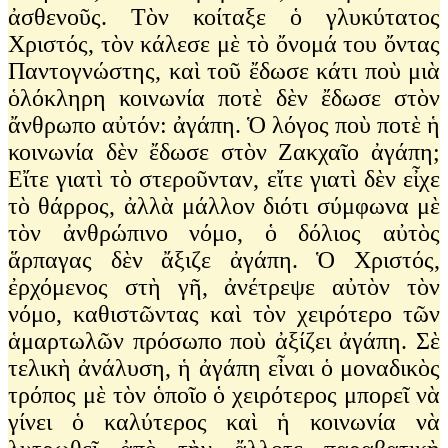
ἀσθενοῦς. Τὸν κοίταξε ὁ γλυκύτατος
Χριστός, τὸν κάλεσε μὲ τὸ ὄνομά του ὄντας
Παντογνώστης, καὶ τοῦ ἔδωσε κάτι ποὺ μιὰ
ὁλόκληρη κοινωνία ποτὲ δὲν ἔδωσε στὸν
ἄνθρωπο αὐτόν: ἀγάπη. Ὁ λόγος ποὺ ποτὲ ἡ
κοινωνία δὲν ἔδωσε στὸν Ζακχαῖο ἀγάπη;
Εἴτε γιατὶ τὸ στεροῦνταν, εἴτε γιατὶ δὲν εἶχε
τὸ θάρρος, ἀλλὰ μάλλον διότι σύμφωνα μὲ
τὸν ἀνθρώπινο νόμο, ὁ δόλιος αὐτὸς
ἅρπαγας δὲν ἄξιζε ἀγάπη. Ὁ Χριστός,
ἐρχόμενος στὴ γῆ, ἀνέτρεψε αὐτὸν τὸν
νόμο, καθιστῶντας καὶ τὸν χειρότερο τῶν
ἁμαρτωλῶν πρόσωπο ποὺ ἀξίζει ἀγάπη. Σὲ
τελικὴ ἀνάλυση, ἡ ἀγάπη εἶναι ὁ μοναδικὸς
τρόπος μὲ τὸν ὁποῖο ὁ χειρότερος μπορεῖ νὰ
γίνει ὁ καλύτερος καὶ ἡ κοινωνία νὰ