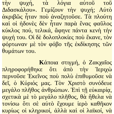
τὴν ψυχή, τὰ λόγια αὐτοῦ τοῦ
Διδασκάλου». Γεμίζουν τὴν ψυχή; Αὐτὸ
ἀκριβῶς ἦταν ποὺ ἀναζητοῦσε. Τὰ πλούτη
καὶ οἱ ἠδονὲς δὲν ἦταν παρὰ ἕνας φαῦλος
κύκλος πού, τελικά, ἄφηνε πάντα κενὴ τὴν
ψυχή του. Οἱ δὲ δολοπλοκίες ποὺ ἔκανε, τὸν
φόρτωναν μὲ τὸν φόβο τῆς ἐκδίκησης τῶν
θυμάτων του.
Κ
άποια στιγμή, ὁ Ζακχαῖος
πληροφορήθηκε ὅτι ἀπὸ τὴν Ἱεριχὼ
περνοῦσε Ἐκεῖνος ποὺ πολὺ ἐπιθυμοῦσε νὰ
δεῖ, ὁ Κύριός μας. Τὸν Χριστὸ συνόδευε
μεγάλο πλῆθος ἀνθρώπων. Ἐπὶ τῇ εὐκαιρίᾳ,
σχετικὰ μὲ τὸ μεγάλο πλῆθος, θὰ ἤθελα νὰ
τονίσω ὅτι σὲ αὐτὸ ἔχουμε ἱερὸ καθῆκον
κυρίως οἱ κληρικοί, ἀλλὰ καὶ οἱ λαϊκοί, νὰ