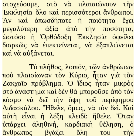
στοχεύουμε, στὸ νὰ πλαισιώνουν τὴν
Ἐκκλησία ὅλο καὶ περισσότεροι ἄνθρωποι.
Ἂν καὶ ὁπωσδήποτε ἡ ποιότητα ἔχει
μεγαλύτερη ἀξία ἀπὸ τὴν ποσότητα,
ὡστόσο ἡ Ὀρθόδοξη Ἐκκλησία ὀφείλει
διαρκῶς νὰ ἐπεκτείνεται, νὰ ἐξαπλώνεται
καὶ νὰ αὐξάνεται.
Τ
ὸ πλῆθος, λοιπόν, τῶν ἀνθρώπων
ποὺ πλαισίωναν τὸν Κύριο, ἦταν γιὰ τὸν
Ζακχαῖο πρόβλημα. Ὁ ἴδιος ἦταν μικρὸς
στὸ ἀνάστημα καὶ δὲν θὰ μποροῦσε ἀπὸ τὸν
κόσμο νὰ δεῖ τὴν ὄψη τοῦ περίφημου
Διδασκάλου. Ἤθελε, ὅμως, νὰ τὸν δεῖ. Καὶ
αὐτὴ εἶναι ἡ λέξη κλειδί: ἤθελε. Ὅταν
ὑπάρχει ἀληθινή, καρδιακὴ θέληση, ὁ
ἄνθρωπος βγάζει ὅλη του τὴν