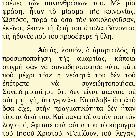
τσέπες τῶν συνανθρώπων του. Μὲ μία
φράση, ἦταν τὸ μίασμα τῆς κοινωνίας.
Ὡστόσο, παρὰ τὰ ὅσα τὸν κακολογοῦσαν,
ἐκεῖνος ἔκανε τὴ ζωή του ἀπολαμβάνοντας
τὶς ἠδονὲς ποὺ τοῦ προσέφερε ἡ ὕλη.
Α
ὐτός, λοιπόν, ὁ ἁμαρτωλός, ἡ
προσωποποίηση τῆς ἁμαρτίας, κάποια
στιγμὴ σὰν νὰ συνειδητοποίησε κάτι, κάτι
ποὺ μέχρι τότε ἡ νεότητά του δὲν τοῦ
ἐπέτρεπε νὰ συνειδητοποιήσει.
Συνειδητοποίησε ὅτι δὲν εἶναι αἰώνιος σὲ
αὐτὴ τὴ γῆ, ὅτι γερνάει. Κατάλαβε ὅτι ἀπὸ
ὅσα εἶχε, στὴν πραγματικότητα δὲν ἦταν
τίποτα δικό του. Καὶ πάνω σὲ αυτόν του τὸν
λογισμό, ἔφτασε στὰ αὐτιά του τὸ κήρυγμα
τοῦ Ἰησοῦ Χριστοῦ. «Γεμίζουν, τοῦ ᾽λεγαν,