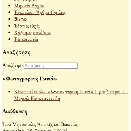
Μηνιαίο Αρχείο
Ἐγκύκλιοι -Ἄρθρα-Ὁμιλίες
Βίντεο
Ἐόρτιες εὐχές
Χρήσιμες συνδέσεις
Ἐπικοινωνία
Αναζήτηση
Αναζήτηση
«Φωτογραφική Γωνιά»
Κάνετε κλικ εδώ: «Φωτογραφική Γωνιά» Πρεσβυτέρου Π.
Μιχαήλ Κωνσταντινίδη
Διεύθυνση
Ἱερά Μητρόπολις Ἀττικῆς καί Βοιωτίας
Δημοκρίτου 18, Ἀχαρναί, 136 71