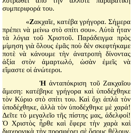
λυτρωθεῖ ἀπὸ τὴν ἄλλοτε παραβατικὴ
συμπεριφορά του.
«
Ζ
ακχαῖε, κατέβα γρήγορα. Σήμερα
πρέπει νὰ μείνω στὸ σπίτι σου». Αὐτὰ ἦταν
τὰ λόγια τοῦ Χριστοῦ. Παράδειγμα πρὸς
μίμηση γιὰ ὅλους ἐμᾶς ποὺ δὲν σκεφτήκαμε
ποτὲ νὰ κάνουμε τὴν ἀνατροπὴ δίνοντας
ἀξία στὸν ἁμαρτωλό, ὡσὰν ἐμεῖς νὰ
εἴμαστε οἱ ἀνώτεροι.
Ἡ
ἀνταπόκριση τοῦ Ζακχαῖου
ἄμεση: κατέβηκε γρήγορα καὶ ὑποδέχθηκε
τὸν Κύριο στὸ σπίτι του. Καὶ ὄχι ἁπλὰ τὸν
ὑποδέχθηκε, ἀλλὰ τὸν ὑποδέχθηκε μὲ χαρά!
Δεῖτε τὸ μεγαλεῖο τῆς πίστης μας, ἀδελφοί!
Ὁ Χριστὸς ἦρθε καὶ ἔφερε τὴν χαρὰ καὶ
διαχρονικὰ τὴν προσφέρει σὲ ὅσους θέλουν.