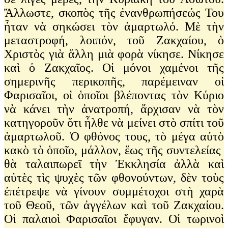
Ἄλλωστε, σκοπὸς τῆς ἐνανθρωπήσεώς Του
ἦταν νὰ σηκώσει τὸν ἁμαρτωλό. Μὲ τὴν
μεταστροφή, λοιπόν, τοῦ Ζακχαίου, ὁ
Χριστὸς γιὰ ἄλλη μιὰ φορὰ νίκησε. Νίκησε
καὶ ὁ Ζακχαῖος. Οἱ μόνοι χαμένοι τῆς
σημερινῆς περικοπῆς, παρέμειναν οἱ
Φαρισαῖοι, οἱ ὁποῖοι βλέποντας τὸν Κύριο
νὰ κάνει τὴν ἀνατροπή, ἄρχισαν νὰ τὸν
κατηγοροῦν ὅτι ἦλθε νὰ μείνει στὸ σπίτι τοῦ
ἁμαρτωλοῦ. Ὁ φθόνος τους, τὸ μέγα αὐτὸ
κακὸ τὸ ὁποῖο, μάλλον, ἕως τῆς συντελείας
θὰ ταλαιπωρεῖ τὴν Ἐκκλησία ἀλλὰ καὶ
αὐτὲς τὶς ψυχὲς τῶν φθονούντων, δὲν τοὺς
ἐπέτρεψε νὰ γίνουν συμμέτοχοι στὴ χαρὰ
τοῦ Θεοῦ, τῶν ἀγγέλων καὶ τοῦ Ζακχαίου.
Οἱ παλαιοὶ Φαρισαῖοι ἔφυγαν. Oἱ τωρινοὶ