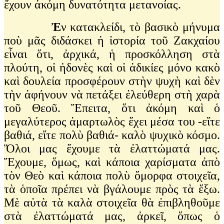
ἔχουν ἀκόμη δυνατότητα μετανοίας.
Ἐ
ν κατακλείδι, τὸ βασικὸ μήνυμα
ποὺ μᾶς διδάσκει ἡ ἱστορία τοῦ Ζακχαίου
εἶναι ὅτι, ἀρχικά, ἡ προσκόλληση στὰ
πλούτη, οἱ ἠδονὲς καὶ οἱ ἀδικίες μόνο κακὸ
καὶ δουλεία προσφέρουν στὴν ψυχὴ καὶ δὲν
τὴν ἀφήνουν νὰ πετάξει ἐλεύθερη στὴ χαρὰ
τοῦ Θεοῦ. Ἔπειτα, ὅτι ἀκόμη καὶ ὁ
μεγαλύτερος ἁμαρτωλὸς ἔχει μέσα του -εἴτε
βαθιά, εἴτε πολὺ βαθιά- καλὸ ψυχικὸ κόσμο.
Ὅλοι μας ἔχουμε τὰ ἐλαττώματά μας.
Ἔχουμε, ὅμως, καὶ κάποια χαρίσματα ἀπὸ
τὸν Θεὸ καὶ κάποια πολὺ ὄμορφα στοιχεῖα,
τὰ ὁποῖα πρέπει νὰ βγάλουμε πρὸς τὰ ἔξω.
Μὲ αὐτὰ τὰ καλὰ στοιχεῖα θὰ ἐπιβληθοῦμε
στὰ ἐλαττώματά μας, ἀρκεῖ, ὅπως ὁ