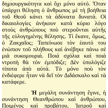
δημιουργικότητα καὶ ὄχι μόνο αὐτό. Ὅταν
ὑπάρχει θέληση ὁ ἄνθρωπος μὲ τὴ βοήθεια
τοῦ Θεοῦ κάνει τὰ ἀδύνατα δυνατά. Οἱ
δικαιολογίες ἀνήκουν κατὰ κύριο λόγο
στοὺς ἀνθρώπους ποὺ στεροῦνται αὐτῆς
τῆς εὐλογημένης θέλησης. Τί ἔκανε, ὅμως,
ὁ Ζακχαῖος; Ταπείνωσε τὸν ἑαυτό του
ἐνώπιον τοῦ πλήθους καὶ ἀνέβηκε πάνω σὲ
μιὰ συκομουριά. Ποιά σχόλια καὶ ποιά
ντροπὴ θὰ τὸν ἐμπόδιζε; Δὲν ὑπολόγιζε
τίποτα ἀπὸ αὐτά. Τὸ μόνο ποὺ τὸν
ἐνδιέφερε ἦταν νὰ δεῖ τὸν Διδάσκαλο καὶ τὰ
κατάφερε.
Ἡ
μεγάλη συνάντηση ἔγινε, ἡ
συνάντηση Θεανθρώπου καὶ ἀνθρώπου,
Ποιμένος καὶ προβάτου, Ἰατροῦ καὶ