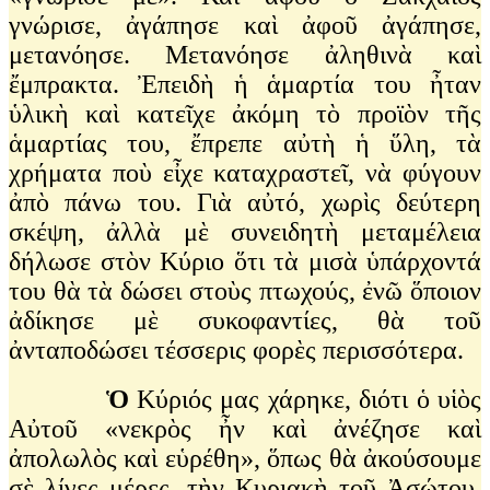
γνώρισε, ἀγάπησε καὶ ἀφοῦ ἀγάπησε,
μετανόησε. Μετανόησε ἀληθινὰ καὶ
ἔμπρακτα. Ἐπειδὴ ἡ ἁμαρτία του ἦταν
ὑλικὴ καὶ κατεῖχε ἀκόμη τὸ προϊὸν τῆς
ἁμαρτίας του, ἔπρεπε αὐτὴ ἡ ὕλη, τὰ
χρήματα ποὺ εἶχε καταχραστεῖ, νὰ φύγουν
ἀπὸ πάνω του. Γιὰ αὐτό, χωρὶς δεύτερη
σκέψη, ἀλλὰ μὲ συνειδητὴ μεταμέλεια
δήλωσε στὸν Κύριο ὅτι τὰ μισὰ ὑπάρχοντά
του θὰ τὰ δώσει στοὺς πτωχούς, ἐνῶ ὅποιον
ἀδίκησε μὲ συκοφαντίες, θὰ τοῦ
ἀνταποδώσει τέσσερις φορὲς περισσότερα.
Ὁ
Κύριός μας χάρηκε, διότι ὁ υἱὸς
Αὐτοῦ «νεκρὸς ἦν καὶ ἀνέζησε καὶ
ἀπολωλὸς καὶ εὑρέθη», ὅπως θὰ ἀκούσουμε
σὲ λίγες μέρες, τὴν Κυριακὴ τοῦ Ἀσώτου.