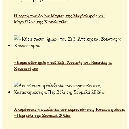
Η εορτή των Αγίων Μαρίας της Μαγδαληνής και
Μαρκέλλης της Χιοπολίτιδος
«Κύριε σῶσον ἡμᾶς» τοῦ Σεβ. Ἀττικῆς καὶ Βοιωτίας κ.
Χρυσοστόμου
Ακυρώνεται η φιλοξενία των κοριτσιών στις Κατασκηνώσεις
«Περιβόλι της Σουμελά 2026»