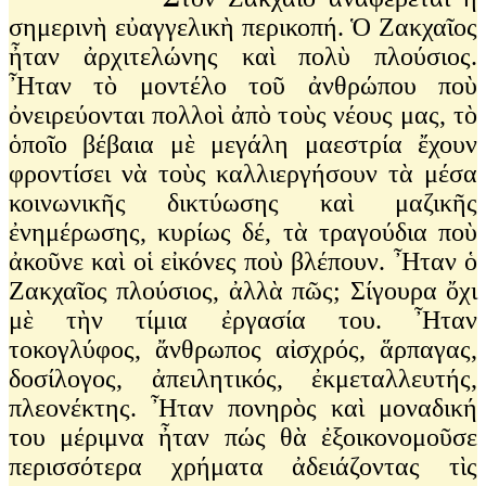
σημερινὴ εὐαγγελικὴ περικοπή. Ὁ Ζακχαῖος
ἦταν ἀρχιτελώνης καὶ πολὺ πλούσιος.
Ἦταν τὸ μοντέλο τοῦ ἀνθρώπου ποὺ
ὀνειρεύονται πολλοὶ ἀπὸ τοὺς νέους μας, τὸ
ὁποῖο βέβαια μὲ μεγάλη μαεστρία ἔχουν
φροντίσει νὰ τοὺς καλλιεργήσουν τὰ μέσα
κοινωνικῆς δικτύωσης καὶ μαζικῆς
ἐνημέρωσης, κυρίως δέ, τὰ τραγούδια ποὺ
ἀκοῦνε καὶ οἱ εἰκόνες ποὺ βλέπουν. Ἦταν ὁ
Ζακχαῖος πλούσιος, ἀλλὰ πῶς; Σίγουρα ὄχι
μὲ τὴν τίμια ἐργασία του. Ἦταν
τοκογλύφος, ἄνθρωπος αἰσχρός, ἅρπαγας,
δοσίλογος, ἀπειλητικός, ἐκμεταλλευτής,
πλεονέκτης. Ἦταν πονηρὸς καὶ μοναδική
του μέριμνα ἦταν πώς θὰ ἐξοικονομοῦσε
περισσότερα χρήματα ἀδειάζοντας τὶς