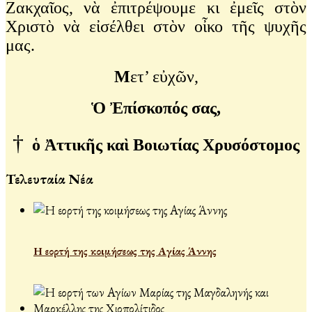
Ζακχαῖος, νὰ ἐπιτρέψουμε κι ἐμεῖς στὸν
Χριστὸ νὰ εἰσέλθει στὸν οἶκο τῆς ψυχῆς
μας.
Μ
ετ’ εὐχῶν,
Ὁ Ἐπίσκοπός σας,
†
ὁ Ἀττικῆς καὶ Βοιωτίας Χρυσόστομος
Τελευταία Νέα
Η εορτή της κοιμήσεως της Αγίας Άννης