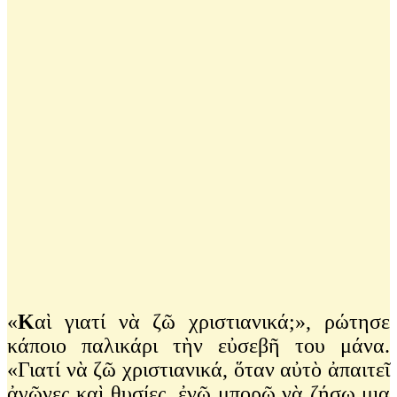
«
Κ
αὶ γιατί νὰ ζῶ χριστιανικά;», ρώτησε
κάποιο παλικάρι τὴν εὐσεβῆ του μάνα.
«Γιατί νὰ ζῶ χριστιανικά, ὅταν αὐτὸ ἀπαιτεῖ
ἀγῶνες καὶ θυσίες, ἐνῶ μπορῶ νὰ ζήσω μια