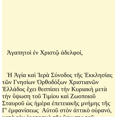
Ἀγαπητοὶ ἐν Χριστῷ ἀδελφοί,
Ἡ Ἁγία καὶ Ἱερὰ Σύνοδος τῆς Ἐκκλησίας
τῶν Γνησίων Ὀρθοδόξων Χριστιανῶν
Ἑλλάδος ἔχει θεσπίσει τὴν Κυριακὴ μετὰ
τὴν ὕψωση τοῦ Τιμίου καὶ Ζωοποιοῦ
Σταυροῦ ὡς ἡμέρα ἐπετειακῆς μνήμης τῆς
Γ' ἐμφανίσεως Αὐτοῦ στὸν ἀττικὸ οὐρανό,