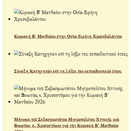
Κυριακή Β' Ματθαίου στην Οσία Ειρήνη Χρυσοβαλάντου
Σύναξη Κατηχητών επί τη λήξει του εκπαιδευτικού έτους
Μήνυμα τοῦ Σεβασμιωτάτου Μητροπολίτου Ἀττικῆς καὶ
Βοιωτίας κ. Χρυσοστόμου γιὰ τὴν Κυριακὴ Β´ Ματθαίου