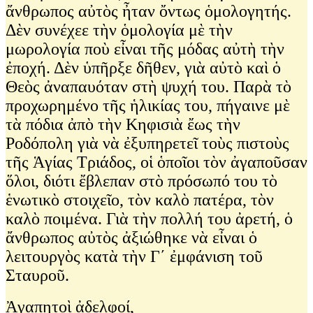
ἄνθρωπος αὐτὸς ἦταν ὄντως ὁμολογητής.
Δὲν συνέχεε τὴν ὁμολογία μὲ τὴν
μωρολογία ποὺ εἶναι τῆς μόδας αὐτὴ τὴν
ἐποχή. Δὲν ὑπῆρξε δῆθεν, γιὰ αὐτὸ καὶ ὁ
Θεὸς ἀναπαυόταν στὴ ψυχή του. Παρὰ τὸ
προχωρημένο τῆς ἡλικίας του, πήγαινε μὲ
τὰ πόδια ἀπὸ τὴν Κηφισιὰ ἔως τὴν
Ροδόπολη γιὰ νὰ ἐξυπηρετεῖ τοὺς πιστοὺς
τῆς Ἁγίας Τριάδος, οἱ ὁποῖοι τὸν ἀγαποῦσαν
ὅλοι, διότι ἔβλεπαν στὸ πρόσωπό του τὸ
ἑνωτικὸ στοιχεῖο, τὸν καλὸ πατέρα, τὸν
καλὸ ποιμένα. Γιὰ τὴν πολλή του ἀρετή, ὁ
ἄνθρωπος αὐτὸς ἀξιώθηκε νὰ εἶναι ὁ
λειτουργὸς κατὰ τὴν Γ΄ ἐμφάνιση τοῦ
Σταυροῦ.
Ἀγαπητοὶ ἀδελφοί,