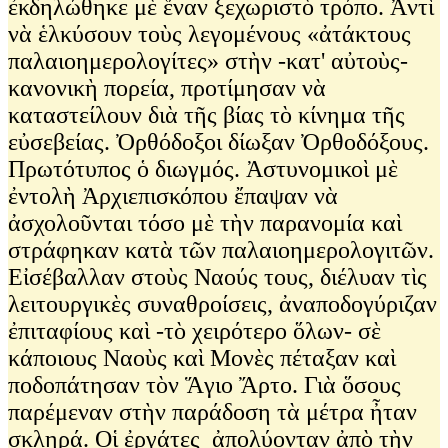
ἐκδηλώθηκε μὲ ἕναν ξεχωριστὸ τρόπο. Ἀντὶ
νὰ ἑλκύσουν τοὺς λεγομένους «ἀτάκτους
παλαιοημερολογίτες» στὴν -κατ' αὐτοὺς-
κανονικὴ πορεία, προτίμησαν νὰ
καταστείλουν διὰ τῆς βίας τὸ κίνημα τῆς
εὐσεβείας. Ὀρθόδοξοι δίωξαν Ὀρθοδόξους.
Πρωτότυπος ὁ διωγμός. Ἀστυνομικοὶ μὲ
ἐντολὴ Ἀρχιεπισκόπου ἔπαψαν νὰ
ἀσχολοῦνται τόσο μὲ τὴν παρανομία καὶ
στράφηκαν κατὰ τῶν παλαιοημερολογιτῶν.
Εἰσέβαλλαν στοὺς Ναούς τους, διέλυαν τὶς
λειτουργικὲς συναθροίσεις, ἀναποδογύριζαν
ἐπιταφίους καὶ -τὸ χειρότερο ὅλων- σὲ
κάποιους Ναοὺς καὶ Μονὲς πέταξαν καὶ
ποδοπάτησαν τὸν Ἅγιο Ἄρτο. Γιὰ ὅσους
παρέμεναν στὴν παράδοση τὰ μέτρα ἦταν
σκληρά. Οἱ ἐργάτες ἀπολύονταν ἀπὸ τὴν