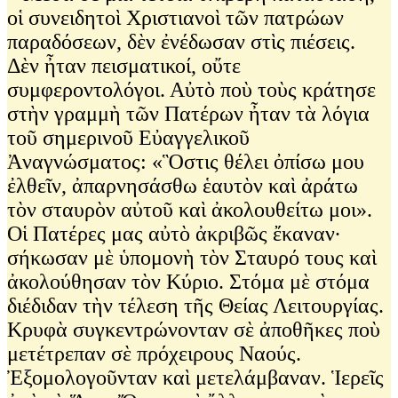
οἱ συνειδητοὶ Χριστιανοὶ τῶν πατρώων
παραδόσεων, δὲν ἐνέδωσαν στὶς πιέσεις.
Δὲν ἦταν πεισματικοί, οὔτε
συμφεροντολόγοι. Αὐτὸ ποὺ τοὺς κράτησε
στὴν γραμμὴ τῶν Πατέρων ἦταν τὰ λόγια
τοῦ σημερινοῦ Εὐαγγελικοῦ
Ἀναγνώσματος: «Ὃστις θέλει ὀπίσω μου
ἐλθεῖν, ἀπαρνησάσθω ἑαυτὸν καὶ ἀράτω
τὸν σταυρὸν αὐτοῦ καὶ ἀκολουθείτω μοι».
Οἱ Πατέρες μας αὐτὸ ἀκριβῶς ἔκαναν∙
σήκωσαν μὲ ὑπομονὴ τὸν Σταυρό τους καὶ
ἀκολούθησαν τὸν Κύριο. Στόμα μὲ στόμα
διέδιδαν τὴν τέλεση τῆς Θείας Λειτουργίας.
Κρυφὰ συγκεντρώνονταν σὲ ἀποθῆκες ποὺ
μετέτρεπαν σὲ πρόχειρους Ναούς.
Ἐξομολογοῦνταν καὶ μετελάμβαναν. Ἱερεῖς