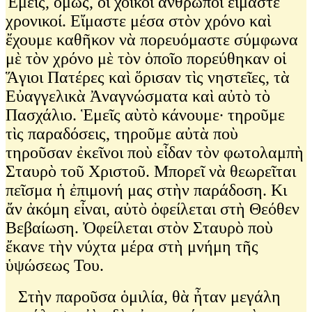
Ἐμεῖς, ὅμως, οἱ χοϊκοὶ ἄνθρωποι εἴμαστε
χρονικοί. Εἴμαστε μέσα στὸν χρόνο καὶ
ἔχουμε καθῆκον νὰ πορευόμαστε σύμφωνα
μὲ τὸν χρόνο μὲ τὸν ὁποῖο πορεύθηκαν οἱ
Ἅγιοι Πατέρες καὶ ὅρισαν τὶς νηστεῖες, τὰ
Εὐαγγελικὰ Ἀναγνώσματα καὶ αὐτὸ τὸ
Πασχάλιο. Ἑμεῖς αὺτὸ κάνουμε∙ τηροῦμε
τὶς παραδόσεις, τηροῦμε αὐτὰ ποὺ
τηροῦσαν ἐκεῖνοι ποὺ εἶδαν τὸν φωτολαμπὴ
Σταυρὸ τοῦ Χριστοῦ. Μπορεῖ νὰ θεωρεῖται
πεῖσμα ἡ ἐπιμονή μας στὴν παράδοση. Κι
ἄν ἀκόμη εἶναι, αὐτὸ ὀφείλεται στὴ Θεόθεν
Βεβαίωση. Ὀφείλεται στὸν Σταυρὸ ποὺ
ἔκανε τὴν νύχτα μέρα στὴ μνήμη τῆς
ὑψώσεως Του.
Στὴν παροῦσα ὁμιλία, θὰ ἦταν μεγάλη