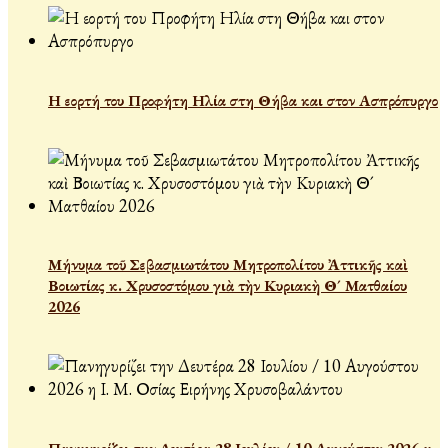
Η εορτή του Προφήτη Ηλία στη Θήβα και στον Ασπρόπυργο
Μήνυμα τοῦ Σεβασμιωτάτου Μητροπολίτου Ἀττικῆς καὶ
Βοιωτίας κ. Χρυσοστόμου γιὰ τὴν Κυριακὴ Θ´ Ματθαίου
2026