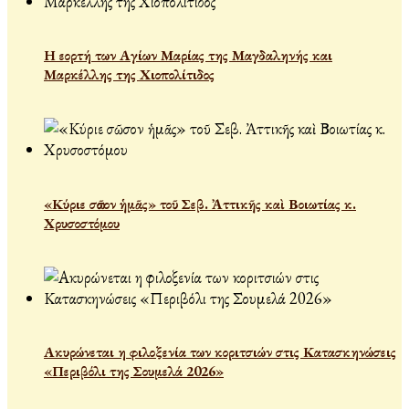
Η εορτή των Αγίων Μαρίας της Μαγδαληνής και
Μαρκέλλης της Χιοπολίτιδος
«Κύριε σῶσον ἡμᾶς» τοῦ Σεβ. Ἀττικῆς καὶ Βοιωτίας κ.
Χρυσοστόμου
Ακυρώνεται η φιλοξενία των κοριτσιών στις Κατασκηνώσεις
«Περιβόλι της Σουμελά 2026»