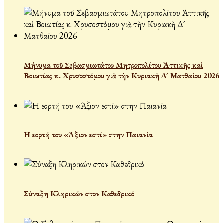
Μήνυμα τοῦ Σεβασμιωτάτου Μητροπολίτου Ἀττικῆς καὶ
Βοιωτίας κ. Χρυσοστόμου γιὰ τὴν Κυριακὴ Δ´ Ματθαίου 2026
Η εορτή του «Άξιον εστί» στην Παιανία
Σύναξη Κληρικών στον Καθεδρικό