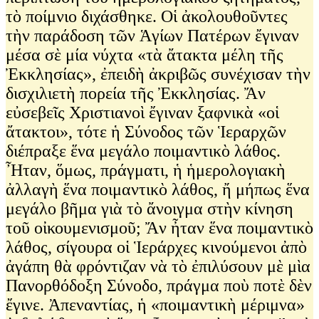
τὸ ποίμνιο διχάσθηκε. Οἱ ἀκολουθοῦντες
τὴν παράδοση τῶν Ἁγίων Πατέρων ἔγιναν
μέσα σὲ μία νύχτα «τὰ ἄτακτα μέλη τῆς
Ἐκκλησίας», ἐπειδὴ ἀκριβῶς συνέχισαν τὴν
δισχιλιετὴ πορεία τῆς Ἐκκλησίας. Ἄν
εὐσεβεῖς Χριστιανοὶ ἔγιναν ξαφνικὰ «οἱ
ἄτακτοι», τότε ἡ Σύνοδος τῶν Ἱεραρχῶν
διέπραξε ἕνα μεγάλο ποιμαντικὸ λάθος.
Ἦταν, ὅμως, πράγματι, ἡ ἡμερολογιακὴ
ἀλλαγὴ ἕνα ποιμαντικὸ λάθος, ἤ μήπως ἕνα
μεγάλο βῆμα γιὰ τὸ ἄνοιγμα στὴν κίνηση
τοῦ οἰκουμενισμοῦ; Ἄν ἦταν ἕνα ποιμαντικὸ
λάθος, σίγουρα οἱ Ἱεράρχες κινούμενοι ἀπὸ
ἀγάπη θὰ φρόντιζαν νὰ τὸ ἐπιλύσουν μὲ μὶα
Πανορθόδοξη Σύνοδο, πράγμα ποὺ ποτὲ δὲν
ἔγινε. Ἀπεναντίας, ἡ «ποιμαντικὴ μέριμνα»