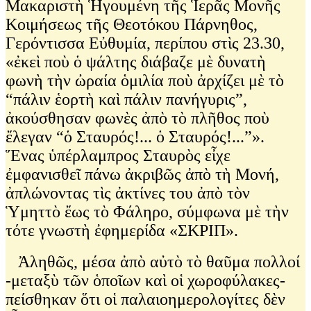
Μακαριστὴ Ἡγουμένη τῆς Ἱερᾶς Μονῆς
Κοιμήσεως τῆς Θεοτόκου Πάρνηθος,
Γερόντισσα Εὐθυμία, περίπου στὶς 23.30,
«ἐκεὶ ποὺ ὁ ψάλτης διάβαζε μὲ δυνατὴ
φωνὴ τὴν ὠραία ὁμιλία ποὺ ἀρχίζει μὲ τὸ
“πάλιν ἑορτὴ καὶ πάλιν πανήγυρις”,
ἀκούσθησαν φωνὲς ἀπὸ τὸ πλῆθος ποὺ
ἔλεγαν “ὁ Σταυρός!... ὁ Σταυρός!...”».
Ἕνας ὑπέρλαμπρος Σταυρὸς εἶχε
ἐμφανισθεῖ πάνω ἀκριβῶς ἀπὸ τὴ Μονή,
ἀπλώνοντας τὶς ἀκτίνες του ἀπὸ τὸν
Ὑμηττὸ ἔως τὸ Φάληρο, σύμφωνα μὲ τὴν
τότε γνωστὴ ἐφημερίδα «ΣΚΡΙΠ».
Ἀληθῶς, μέσα ἀπὸ αὐτὸ τὸ θαῦμα πολλοί
-μεταξὺ τῶν ὁποῖων καὶ οἱ χωροφύλακες-
πείσθηκαν ὅτι οἱ παλαιοημερολογίτες δὲν