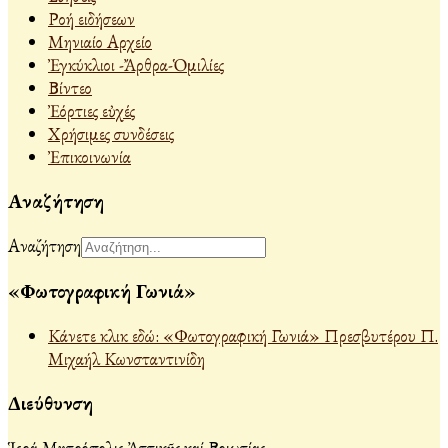
Ροή ειδήσεων
Μηνιαίο Αρχείο
Ἐγκύκλιοι -Ἄρθρα-Ὁμιλίες
Βίντεο
Ἐόρτιες εὐχές
Χρήσιμες συνδέσεις
Ἐπικοινωνία
Αναζήτηση
Αναζήτηση
«Φωτογραφική Γωνιά»
Κάνετε κλικ εδώ: «Φωτογραφική Γωνιά» Πρεσβυτέρου Π.
Μιχαήλ Κωνσταντινίδη
Διεύθυνση
Ἱερά Μητρόπολις Ἀττικῆς καί Βοιωτίας