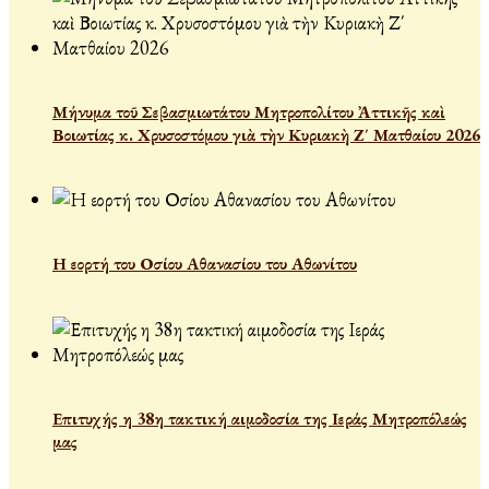
Μήνυμα τοῦ Σεβασμιωτάτου Μητροπολίτου Ἀττικῆς καὶ
Βοιωτίας κ. Χρυσοστόμου γιὰ τὴν Κυριακὴ Ζ΄ Ματθαίου 2026
Η εορτή του Οσίου Αθανασίου του Αθωνίτου
Επιτυχής η 38η τακτική αιμοδοσία της Ιεράς Μητροπόλεώς
μας