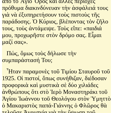
ἀπὸ τὸ Ἅγιο Ὄρος καὶ ἄλλες περιοχὲς
πρόθυμα διακινδύνευαν τὴν ἀσφάλειά τους
γιὰ νὰ ἐξυπηρετήσουν τοὺς πιστοὺς τῆς
παράδοσης. Ὁ Κύριος, βλέποντας τὸν ζῆλο
τους, τοὺς ἀντάμειψε. Τοὺς εἴπε: «παιδιά
μου, προχωρῆστε στὸν δρόμο σας. Εἶμαι
μαζί σας».
Πώς, ὅμως τοὺς δήλωσε τὴν
συμπαράστασή Του;
Ἦταν παραμονὲς τοῦ Τιμίου Σταυροῦ τοῦ
1925. Οἱ πιστοί, ὅπως συνήθιζαν, διέδοσαν
προφορικὰ καὶ μυστικὰ σὲ δύο χιλιάδες
ἀνθρώπους ὅτι στὸ Ἱερὸ Μοναστηράκι τοῦ
Ἁγίου Ἰωάννου τοῦ Θεολόγου στὸν Ὑμηττὸ
ὁ Μακαριστὸς παπά-Γιάννης ὁ Φλῶρος θὰ
τελοῦσε Ἀγρυπνία γιὰ τὴν ὕψωση τοῦ