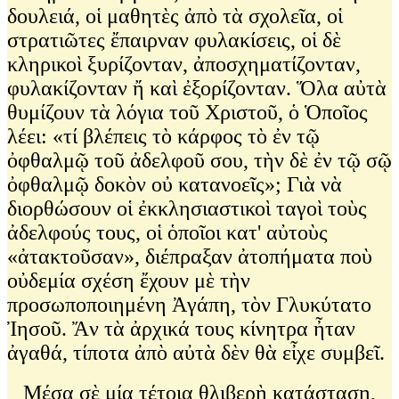
δουλειά, οἱ μαθητὲς ἀπὸ τὰ σχολεῖα, οἱ
στρατιῶτες ἔπαιρναν φυλακίσεις, οἱ δὲ
κληρικοὶ ξυρίζονταν, ἀποσχηματίζονταν,
φυλακίζονταν ἤ καὶ ἐξορίζονταν. Ὅλα αὐτὰ
θυμίζουν τὰ λόγια τοῦ Χριστοῦ, ὁ Ὁποῖος
λέει: «τί βλέπεις τὸ κάρφος τὸ ἐν τῷ
ὀφθαλμῷ τοῦ ἀδελφοῦ σου, τὴν δὲ ἐν τῷ σῷ
ὀφθαλμῷ δοκὸν οὐ κατανοεῖς»; Γιὰ νὰ
διορθώσουν οἱ ἐκκλησιαστικοὶ ταγοὶ τοὺς
ἀδελφούς τους, οἱ ὁποῖοι κατ' αὐτοὺς
«ἀτακτοῦσαν», διέπραξαν ἀτοπήματα ποὺ
οὐδεμία σχέση ἔχουν μὲ τὴν
προσωποποιημένη Ἀγάπη, τὸν Γλυκύτατο
Ἰησοῦ. Ἄν τὰ ἀρχικά τους κίνητρα ἦταν
ἀγαθά, τίποτα ἀπὸ αὐτὰ δὲν θὰ εἶχε συμβεῖ.
Μέσα σὲ μία τέτοια θλιβερὴ κατάσταση,