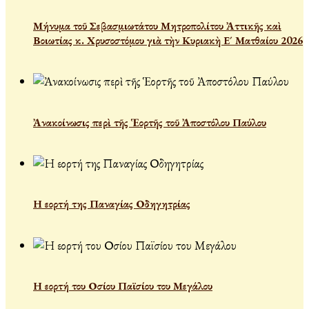
Μήνυμα τοῦ Σεβασμιωτάτου Μητροπολίτου Ἀττικῆς καὶ
Βοιωτίας κ. Χρυσοστόμου γιὰ τὴν Κυριακὴ Ε´ Ματθαίου 2026
Ἀνακοίνωσις περὶ τῆς Ἑορτῆς τοῦ Ἀποστόλου Παύλου
Η εορτή της Παναγίας Οδηγητρίας
Η εορτή του Οσίου Παϊσίου του Μεγάλου