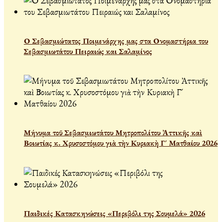
Ο Σεβασμιώτατος Ποιμενάρχης μας στα Ονομαστήρια του
Σεβασμιωτάτου Πειραιώς και Σαλαμίνος
Μήνυμα τοῦ Σεβασμιωτάτου Μητροπολίτου Ἀττικῆς καὶ
Βοιωτίας κ. Χρυσοστόμου γιὰ τὴν Κυριακὴ Γ´ Ματθαίου 2026
Παιδικές Κατασκηνώσεις «Περιβόλι της Σουμελά» 2026