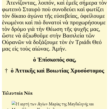
Ἀτενίζοντας, λοιπόν, καὶ ἑμεῖς σήμερα τὸν
φωτεινὸ Σταυρὸ ποὺ συνοδεύει καὶ φωτίζει
τὸν δίκαιο ἀγώνα τῆς εὐσεβείας, ὀφείλουμε
ἑνωμένοι καὶ πιὸ δυνατοὶ νὰ προχωρήσουμε
τὸν δρόμο γιὰ τὴν Θέωση τῆς ψυχῆς μας,
ὥστε νὰ ἀξιωθοῦμε στὴν Βασιλεία τῶν
Οὐρανῶν νὰ δοξάζουμε τὸν ἐν Τριάδι Θεό
μας εἰς τοὺς αἰώνας. Ἀμήν.
ὁ Ἐπίσκοπός σας,
†
ὁ Ἀττικῆς καὶ Βοιωτίας Χρυσόστομος
Τελευταία Νέα