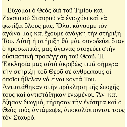
Εὔχομαι ὁ Θεὸς διὰ τοῦ Τιμίου καὶ
Ζωοποιοῦ Σταυροῦ νὰ ἐνισχύει καὶ νὰ
φωτίζει ὅλους μας. Ὅλοι κάνουμε τὸν
ἀγώνα μας καὶ ἔχουμε ἀνάγκη τὴν στήριξή
Του. Αὐτὴ ἡ στήριξη θὰ μὰς συνοδεύει ὅταν
ὁ προσωπικός μας ἀγώνας στοχεύει στὴν
οὐσιαστικὴ προσέγγιση τοῦ Θεοῦ. Ἡ
Ἐκκλησία μας αὐτὸ ἀκριβῶς τιμᾶ σήμερα∙
τὴν στήριξη τοῦ Θεοῦ σὲ ἀνθρώπους οἱ
ὁποῖοι ἤθελαν νὰ εἶναι κοντά Του.
Ἀντιστάθηκαν στὴν πρόκληση τῆς ἐποχῆς
τους καὶ ἀντιστάθηκαν ἑνωμένοι. Ἄν καὶ
ἔζησαν διωγμό, τήρησαν τὴν ἑνότητα καὶ ὁ
Θεὸς τοὺς ἀντάμειψε, ἀποκαλύπτοντας τους
τὸν Σταυρό.