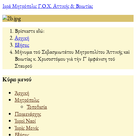
Ιερά Μητρόπολις Γ.Ο.Χ. Αττικής & Βοιωτίας
Βρίσκεστε εδώ:
Αρχική
Εἰδήσεις
Μήνυμα τοῦ Σεβασμιωτάτου Μητροπολίτου Ἀττικῆς καὶ
Βοιωτίας κ. Χρυσοστόμου γιὰ τὴν Γ΄ ἐμφάνιση τοῦ
Σταυροῦ
Κύριο μενού
Ἀρχική
Μητρόπολις
Τοποθεσία
Ποιμενάρχης
Ἱεροὶ Ναοί
Ἱερὲς Μονές
Εἰδήσεις