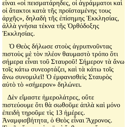
εἶναι «οἱ πεισματάρηδες, οἱ ἀγράμματοι καὶ
οἱ ἄτακτοι κατὰ τῆς προϊσταμένης τους
ἀρχῆς», δηλαδὴ τῆς ἐπίσημης Ἐκκλησίας,
ἀλλὰ γνήσια τέκνα τῆς Ὀρθόδοξης
Ἐκκλησίας.
Ὁ Θεὸς δήλωσε στοὺς ἀγρυπνοῦντας
πιστοὺς μὲ τὸν πλέον θαυμαστὸ τρόπο ὅτι
σήμερα εἶναι τοῦ Σταυροῦ! Σήμερον τὰ ἄνω
τοῖς κάτω συνεορτάζει, καὶ τὰ κάτω τοῖς
ἄνω συνομιλεῖ! Ὁ ἐμφανισθεὶς Σταυρὸς
αὐτὸ τὸ «σήμερον» δηλώνει.
Δὲν εἴμαστε ἡμερολάτρες, οὔτε
πιστεύουμε ὅτι θὰ σωθοῦμε ἀπλὰ καὶ μόνο
ἐπειδὴ τηροῦμε τὶς 13 ἡμέρες.
Ἀναμφισβήτητα, ὁ Θεὸς εἶναι Ἄχρονος.