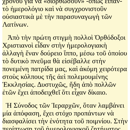
χρόνου γιὰ νὰ «διορθώσουν» -ὅπως εἴπαν-
τὸ ἡμερολόγιο καὶ νὰ συγχρονιστοῦν
οὐσιαστικὰ μὲ τὴν παρασυναγωγὴ τῶν
Λατίνων.
Ἀπὸ τὴν πρώτη στιγμὴ πολλοὶ Ὀρθόδοξοι
Χριστιανοὶ εἶδαν στὴν ἡμερολογιακὴ
ἀλλαγὴ ἕναν δούρειο ἴππο, μέσω τοῦ ὁποίου
τὸ δυτικὸ πνεῦμα θὰ εἰσέβαλλε στὴν
πονεμένη πατρίδα μας, καὶ ἀκόμη χειρότερα
στοὺς κόλπους τῆς ἀεὶ πολεμουμένης
Ἐκκλησίας. Δυστυχῶς, ἤδη ἀπὸ πολλῶν
ἐτῶν ἔχει ἀποδειχθεῖ ὅτι εἶχαν δίκαιο.
Ἡ Σύνοδος τῶν Ἱεραρχῶν, ὅταν λαμβάνει
μία ἀπόφαση, ἔχει στόχο προπάντων νὰ
διασφαλίσει τὴν ἑνότητα τοῦ ποιμνίου. Στὴν
περίπτωση τοῦ ἡμερολογιακοῦ ζητήματος,