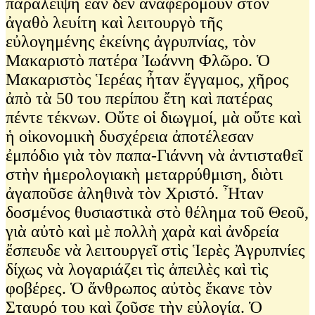
παράλειψη ἐὰν δὲν ἀναφερόμουν στὸν
ἀγαθὸ λευίτη καὶ λειτουργὸ τῆς
εὐλογημένης ἐκείνης ἀγρυπνίας, τὸν
Μακαριστὸ πατέρα Ἰωάννη Φλῶρο. Ὁ
Μακαριστὸς Ἱερέας ἦταν ἔγγαμος, χῆρος
ἀπὸ τὰ 50 του περίπου ἔτη καὶ πατέρας
πέντε τέκνων. Οὔτε οἱ διωγμοί, μὰ οὔτε καὶ
ἡ οἰκονομικὴ δυσχέρεια ἀποτέλεσαν
ἐμπόδιο γιὰ τὸν παπα-Γιάννη νὰ ἀντισταθεῖ
στὴν ἡμερολογιακὴ μεταρρύθμιση, διὸτι
ἀγαποῦσε ἀληθινὰ τὸν Χριστό. Ἦταν
δοσμένος θυσιαστικὰ στὸ θέλημα τοῦ Θεοῦ,
γιὰ αὐτὸ καὶ μὲ πολλὴ χαρὰ καὶ ἀνδρεία
ἔσπευδε νὰ λειτουργεῖ στὶς Ἱερὲς Ἀγρυπνίες
δίχως νὰ λογαριάζει τὶς ἀπειλὲς καὶ τὶς
φοβέρες. Ὁ ἄνθρωπος αὐτὸς ἔκανε τὸν
Σταυρό του καὶ ζοῦσε τὴν εὐλογία. Ὁ