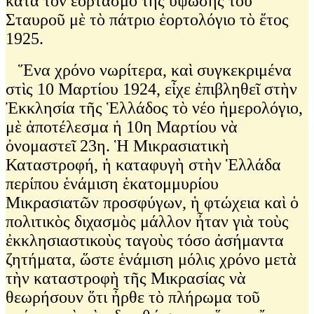
κατὰ τὸν ἑορτασμὸ τῆς ὕψωσης τοῦ
Σταυροῦ μὲ τὸ πάτριο ἑορτολόγιο τὸ ἔτος
1925.
Ἕνα χρόνο νωρίτερα, καὶ συγκεκριμένα
στὶς 10 Μαρτίου 1924, εἶχε ἐπιβληθεῖ στὴν
Ἐκκλησία τῆς Ἑλλάδος τὸ νέο ἡμερολόγιο,
μὲ ἀποτέλεσμα ἡ 10η Μαρτίου νὰ
ὀνομαστεῖ 23η. Ἡ Μικρασιατικὴ
Καταστροφή, ἡ καταφυγὴ στὴν Ἑλλάδα
περίπου ἑνάμιση ἑκατομμυρίου
Μικρασιατῶν προσφύγων, ἡ φτώχεια καὶ ὁ
πολιτικὸς διχασμὸς μάλλον ἦταν γιὰ τοὺς
ἐκκλησιαστικοὺς ταγοὺς τόσο ἀσήμαντα
ζητήματα, ὥστε ἑνάμιση μόλις χρόνο μετὰ
τὴν καταστροφὴ τῆς Μικρασίας νὰ
θεωρήσουν ὅτι ἦρθε τὸ πλήρωμα τοῦ