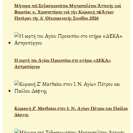
Μήνυμα τοῦ Σεβασμιωτάτου Μητροπολίτου Ἀττικῆς καὶ
Βοιωτίας κ. Χρυσοστόμου γιὰ τὴν Κυριακὴ τῶν Ἁγίων
Πατέρων τῆς Δ´ Οἰκουμενικῆς Συνόδου 2026
Η εορτή του Αγίου Προκοπίου στο κτήμα «ΔΕΚΑ»
Ασπροπύργου
Κυριακή Ζ' Ματθαίου στον Ι. Ν. Αγίων Πέτρου και Παύλου
Δάφνης