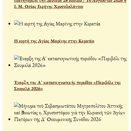
Πανηγυρίζει την Δευτέρα 28 Ιουλίου / 10 Αυγούστου 2026 η
Ι. Μ. Οσίας Ειρήνης Χρυσοβαλάντου
Η εορτή της Αγίας Μαρίνης στην Κερατέα
Έναρξη της Α´ κατασκηνωτικής περιόδου «Περιβόλι της
Σουμελά 2026»