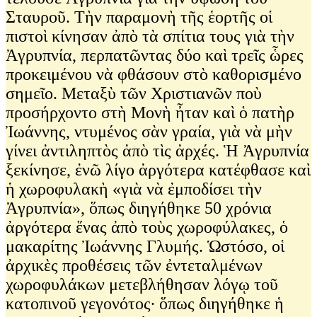
Σταυροῦ. Τὴν παραμονὴ τῆς ἑορτῆς οἱ
πιστοὶ κίνησαν ἀπὸ τὰ σπίτια τους γιὰ τὴν
Ἀγρυπνία, περπατῶντας δύο καὶ τρεῖς ὧρες
προκειμένου νὰ φθάσουν στὸ καθορισμένο
σημεῖο. Μεταξὺ τῶν Χριστιανῶν ποὺ
προσήρχοντο στὴ Μονὴ ἦταν καὶ ὁ πατὴρ
Ἰωάννης, ντυμένος σὰν γραία, γιὰ νὰ μὴν
γίνει ἀντιληπτὸς ἀπὸ τὶς ἀρχές. Ἡ Ἀγρυπνία
ξεκίνησε, ἐνῶ λίγο ἀργότερα κατέφθασε καὶ
ἡ χωροφυλακὴ «γιὰ νὰ ἐμποδίσει τὴν
Ἀγρυπνία», ὅπως διηγήθηκε 50 χρόνια
ἀργότερα ἕνας ἀπὸ τοὺς χωροφύλακες, ὁ
μακαρίτης Ἰωάννης Γλυμής. Ὡστόσο, οἱ
ἀρχικὲς προθέσεις τῶν ἐντεταλμένων
χωροφυλάκων μετεβλήθησαν λόγῳ τοῦ
κατοπινοῦ γεγονότος∙ ὅπως διηγήθηκε ἡ