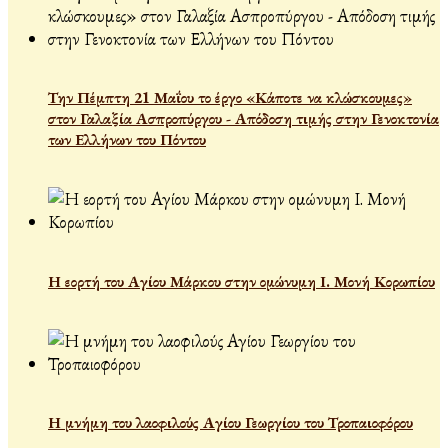
Την Πέμπτη 21 Μαΐου το έργο «Κάποτε να κλώσκουμες»
στον Γαλαξία Ασπροπύργου - Απόδοση τιμής στην Γενοκτονία
των Ελλήνων του Πόντου
Η εορτή του Αγίου Μάρκου στην ομώνυμη Ι. Μονή Κορωπίου
Η μνήμη του λαοφιλούς Αγίου Γεωργίου του Τροπαιοφόρου