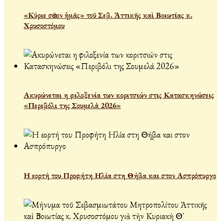
«Κύριε σῶσον ἡμᾶς» τοῦ Σεβ. Ἀττικῆς καὶ Βοιωτίας κ.
Χρυσοστόμου
Ακυρώνεται η φιλοξενία των κοριτσιών στις Κατασκηνώσεις
«Περιβόλι της Σουμελά 2026»
Η εορτή του Προφήτη Ηλία στη Θήβα και στον Ασπρόπυργο