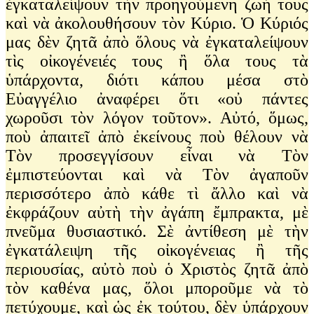
ἐγκαταλείψουν τὴν προηγούμενη ζωή τους
καὶ νὰ ἀκολουθήσουν τὸν Κύριο. Ὁ Κύριός
μας δὲν ζητᾶ ἀπὸ ὅλους νὰ ἐγκαταλείψουν
τὶς οἰκογένειές τους ἢ ὅλα τους τὰ
ὑπάρχοντα, διότι κάπου μέσα στὸ
Εὐαγγέλιο ἀναφέρει ὅτι «οὐ πάντες
χωροῦσι τὸν λόγον τοῦτον». Αὐτό, ὅμως,
ποὺ ἀπαιτεῖ ἀπὸ ἐκείνους ποὺ θέλουν νὰ
Τὸν προσεγγίσουν εἶναι νὰ Τὸν
ἐμπιστεύονται καὶ νὰ Τὸν ἀγαποῦν
περισσότερο ἀπὸ κάθε τὶ ἄλλο καὶ νὰ
ἐκφράζουν αὐτὴ τὴν ἀγάπη ἔμπρακτα, μὲ
πνεῦμα θυσιαστικό. Σὲ ἀντίθεση μὲ τὴν
ἐγκατάλειψη τῆς οἰκογένειας ἢ τῆς
περιουσίας, αὐτὸ ποὺ ὁ Χριστὸς ζητᾶ ἀπὸ
τὸν καθένα μας, ὅλοι μποροῦμε νὰ τὸ
πετύχουμε, καὶ ὡς ἐκ τούτου, δὲν ὑπάρχουν