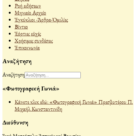
Ροή ειδήσεων
Μηνιαίο Αρχείο
Ἐγκύκλιοι -Ἄρθρα-Ὁμιλίες
Βίντεο
Ἐόρτιες εὐχές
Χρήσιμες συνδέσεις
Ἐπικοινωνία
Αναζήτηση
Αναζήτηση
«Φωτογραφική Γωνιά»
Κάνετε κλικ εδώ: «Φωτογραφική Γωνιά» Πρεσβυτέρου Π.
Μιχαήλ Κωνσταντινίδη
Διεύθυνση
Ἱερά Μητρόπολις Ἀττικῆς καί Βοιωτίας