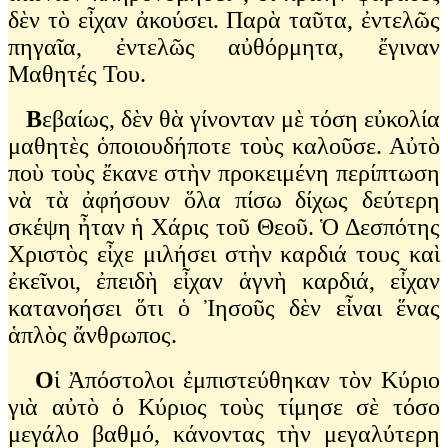
δὲν τὸ εἶχαν ἀκούσει. Παρὰ ταῦτα, ἐντελῶς
πηγαῖα, ἐντελῶς αὐθόρμητα, ἔγιναν
Μαθητές Του.
Β
εβαίως, δὲν θὰ γίνονταν μὲ τόση εὐκολία
μαθητὲς ὁποιουδήποτε τοὺς καλοῦσε. Αὐτὸ
ποὺ τοὺς ἔκανε στὴν προκειμένη περίπτωση
νὰ τὰ ἀφήσουν ὅλα πίσω δίχως δεύτερη
σκέψη ἦταν ἡ Χάρις τοῦ Θεοῦ. Ὁ Δεσπότης
Χριστὸς εἶχε μιλήσει στὴν καρδιά τους καὶ
ἐκεῖνοι, ἐπειδὴ εἶχαν ἁγνὴ καρδιά, εἶχαν
κατανοήσει ὅτι ὁ Ἰησοῦς δὲν εἶναι ἕνας
ἁπλὸς ἄνθρωπος.
Ο
ἱ Ἀπόστολοι ἐμπιστεύθηκαν τὸν Κύριο
γιὰ αὐτὸ ὁ Κύριος τοὺς τίμησε σὲ τόσο
μεγάλο βαθμό, κάνοντας τὴν μεγαλύτερη