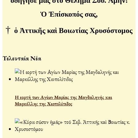
ὁδήγησέ μας στὸ Θέλημά Σου.
Ἀμήν!
Ὁ Ἐπίσκοπός σας,
†
ὁ Ἀττικῆς καὶ Βοιωτίας Χρυσόστομος
Τελευταία Νέα
Η εορτή των Αγίων Μαρίας της Μαγδαληνής και
Μαρκέλλης της Χιοπολίτιδος