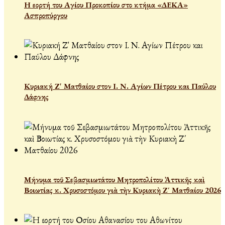
Η εορτή του Αγίου Προκοπίου στο κτήμα «ΔΕΚΑ»
Ασπροπύργου
Κυριακή Ζ' Ματθαίου στον Ι. Ν. Αγίων Πέτρου και Παύλου
Δάφνης
Μήνυμα τοῦ Σεβασμιωτάτου Μητροπολίτου Ἀττικῆς καὶ
Βοιωτίας κ. Χρυσοστόμου γιὰ τὴν Κυριακὴ Ζ΄ Ματθαίου 2026