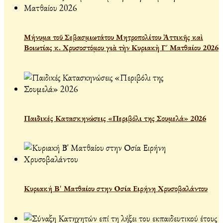
Μήνυμα τοῦ Σεβασμιωτάτου Μητροπολίτου Ἀττικῆς καὶ
Βοιωτίας κ. Χρυσοστόμου γιὰ τὴν Κυριακὴ Γ´ Ματθαίου 2026
Παιδικές Κατασκηνώσεις «Περιβόλι της Σουμελά» 2026
Κυριακή Β' Ματθαίου στην Οσία Ειρήνη Χρυσοβαλάντου