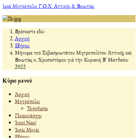
Ιερά Μητρόπολις Γ.Ο.Χ. Αττικής & Βοιωτίας
Βρίσκεστε εδώ:
Αρχική
Εἰδήσεις
Μήνυμα τοῦ Σεβασμιωτάτου Μητροπολίτου Ἀττικῆς καὶ
Βοιωτίας κ. Χρυσοστόμου γιὰ τὴν Κυριακὴ Β' Ματθαίου
2022
Κύριο μενού
Ἀρχική
Μητρόπολις
Τοποθεσία
Ποιμενάρχης
Ἱεροὶ Ναοί
Ἱερὲς Μονές
Εἰδήσεις