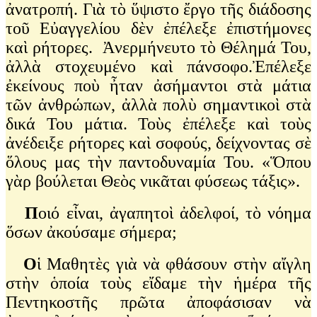
ἀνατροπή. Γιὰ τὸ ὕψιστο ἔργο τῆς διάδοσης
τοῦ Εὐαγγελίου δὲν ἐπέλεξε ἐπιστήμονες
καὶ ρήτορες. Ἀνερμήνευτο τὸ Θέλημά Του,
ἀλλὰ στοχευμένο καὶ πάνσοφο.Ἐπέλεξε
ἐκείνους ποὺ ἦταν ἀσήμαντοι στὰ μάτια
τῶν ἀνθρώπων, ἀλλὰ πολὺ σημαντικοὶ στὰ
δικά Του μάτια. Τοὺς ἐπέλεξε καὶ τοὺς
ἀνέδειξε ρήτορες καὶ σοφούς, δείχνοντας σὲ
ὅλους μας τὴν παντοδυναμία Του. «Ὅπου
γὰρ βούλεται Θεὸς νικᾶται φύσεως τάξις».
Π
οιό εἶναι, ἀγαπητοὶ ἀδελφοί, τὸ νόημα
ὅσων ἀκούσαμε σήμερα;
Ο
ἱ Μαθητὲς γιὰ νὰ φθάσουν στὴν αἴγλη
στὴν ὁποία τοὺς εἴδαμε τὴν ἡμέρα τῆς
Πεντηκοστῆς πρῶτα ἀποφάσισαν νὰ