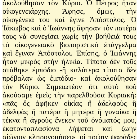
ἀκολούθησαν τὸν Κύριο. Ὁ Πέτρος ἦταν
οἰκογενειάρχης. Ἄφησε, ὅμως, τὴν
οἰκογένειά του καὶ ἔγινε Ἀπόστολος. Ὁ
Ἰάκωβος καὶ ὁ Ἰωάννης ἄφησαν τὸν πατέρα
τους νὰ συνεχίσει χωρὶς τὴν βοήθειά τους
τὸ οἰκογενειακὸ βιοποριστικὸ ἐπάγγελμα
καὶ ἔγιναν Ἀπόστολοι. Ἐπίσης, ὁ Ἰωάννης
ἦταν μικρὸς στὴν ἡλικία. Τίποτα δὲν τοῦς
στάθηκε ἐμπόδιο -ἢ καλύτερα τίποτα δὲν
πρόβαλαν ὡς ἐμπόδιο- καὶ ἀκολούθησαν
τὸν Κύριο. Σημειωτέον ὅτι αὐτὸ ποὺ
ἀκούσαμε ἐμεῖς τὴν παρελθοῦσα Κυριακή:
«πᾶς ὅς ἀφῆκεν οἰκίας ἢ ἀδελφοὺς ἢ
ἀδελφὰς ἢ πατέρα ἢ μητέρα ἢ γυναίκα ἢ
τέκνα ἢ ἀγροὺς ἕνεκεν τοῦ ὀνόματός μου,
ἑκατονταπλασίονα λήψεται καὶ ζωὴν
αἰώνιον κληρονομήσει», οἱ πρώην ψαράδες