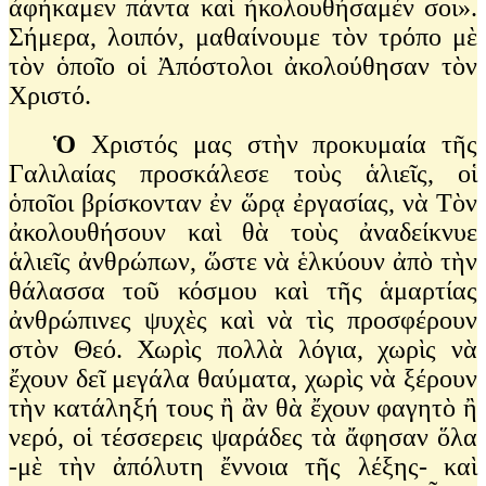
ἀφήκαμεν πάντα καὶ ἠκολουθήσαμέν σοι».
Σήμερα, λοιπόν, μαθαίνουμε τὸν τρόπο μὲ
τὸν ὁποῖο οἱ Ἀπόστολοι ἀκολούθησαν τὸν
Χριστό.
Ὁ
Χριστός μας στὴν προκυμαία τῆς
Γαλιλαίας προσκάλεσε τοὺς ἁλιεῖς, οἱ
ὁποῖοι βρίσκονταν ἐν ὥρᾳ ἐργασίας, νὰ Τὸν
ἀκολουθήσουν καὶ θὰ τοὺς ἀναδείκνυε
ἁλιεῖς ἀνθρώπων, ὥστε νὰ ἑλκύουν ἀπὸ τὴν
θάλασσα τοῦ κόσμου καὶ τῆς ἁμαρτίας
ἀνθρώπινες ψυχὲς καὶ νὰ τὶς προσφέρουν
στὸν Θεό. Χωρὶς πολλὰ λόγια, χωρὶς νὰ
ἔχουν δεῖ μεγάλα θαύματα, χωρὶς νὰ ξέρουν
τὴν κατάληξή τους ἢ ἂν θὰ ἔχουν φαγητὸ ἢ
νερό, οἱ τέσσερεις ψαράδες τὰ ἄφησαν ὅλα
-μὲ τὴν ἀπόλυτη ἔννοια τῆς λέξης- καὶ