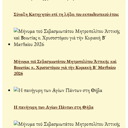
Σύναξη Κατηχητών επί τη λήξει του εκπαιδευτικού έτους
Μήνυμα τοῦ Σεβασμιωτάτου Μητροπολίτου Ἀττικῆς καὶ
Βοιωτίας κ. Χρυσοστόμου γιὰ τὴν Κυριακὴ Β´ Ματθαίου
2026
Η πανήγυρη των Αγίων Πάντων στη Θήβα