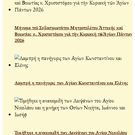
Μήνυμα τοῦ Σεβασμιωτάτου Μητροπολίτου Ἀττικῆς καὶ
Βοιωτίας κ. Χρυσοστόμου γιὰ τὴν Κυριακὴ τῶν Ἁγίων Πάντων
2026
Λαμπρή η πανήγυρις των Αγίων Κωνσταντίνου και Ελένης
Τιμήθηκε η ανακομιδή των Λειψάνων του Αγίου Νικολάου