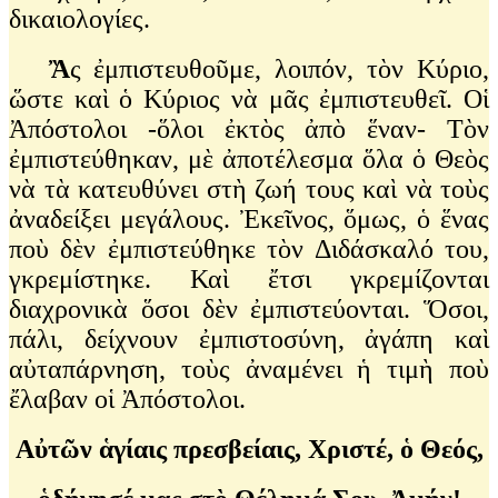
δικαιολογίες.
Ἂ
ς ἐμπιστευθοῦμε, λοιπόν, τὸν Κύριο,
ὥστε καὶ ὁ Κύριος νὰ μᾶς ἐμπιστευθεῖ. Οἱ
Ἀπόστολοι -ὅλοι ἐκτὸς ἀπὸ ἕναν- Τὸν
ἐμπιστεύθηκαν, μὲ ἀποτέλεσμα ὅλα ὁ Θεὸς
νὰ τὰ κατευθύνει στὴ ζωή τους καὶ νὰ τοὺς
ἀναδείξει μεγάλους. Ἐκεῖνος, ὅμως, ὁ ἕνας
ποὺ δὲν ἐμπιστεύθηκε τὸν Διδάσκαλό του,
γκρεμίστηκε. Καὶ ἔτσι γκρεμίζονται
διαχρονικὰ ὅσοι δὲν ἐμπιστεύονται. Ὅσοι,
πάλι, δείχνουν ἐμπιστοσύνη, ἀγάπη καὶ
αὐταπάρνηση, τοὺς ἀναμένει ἡ τιμὴ ποὺ
ἔλαβαν οἱ Ἀπόστολοι.
Αὐτῶν ἁγίαις πρεσβείαις, Χριστέ, ὁ Θεός,