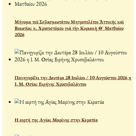
Μήνυμα τοῦ Σεβασμιωτάτου Μητροπολίτου Ἀττικῆς καὶ
Βοιωτίας κ. Χρυσοστόμου γιὰ τὴν Κυριακὴ Θ´ Ματθαίου
2026
Πανηγυρίζει την Δευτέρα 28 Ιουλίου / 10 Αυγούστου 2026 η
Ι. Μ. Οσίας Ειρήνης Χρυσοβαλάντου
Η εορτή της Αγίας Μαρίνης στην Κερατέα