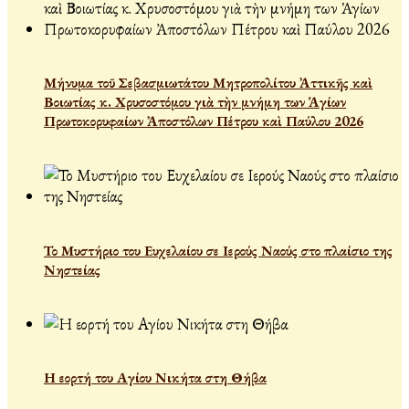
Μήνυμα τοῦ Σεβασμιωτάτου Μητροπολίτου Ἀττικῆς καὶ
Βοιωτίας κ. Χρυσοστόμου γιὰ τὴν μνήμη των Ἁγίων
Πρωτοκορυφαίων Ἀποστόλων Πέτρου καὶ Παύλου 2026
Το Μυστήριο του Ευχελαίου σε Ιερούς Ναούς στο πλαίσιο της
Νηστείας
Η εορτή του Αγίου Νικήτα στη Θήβα