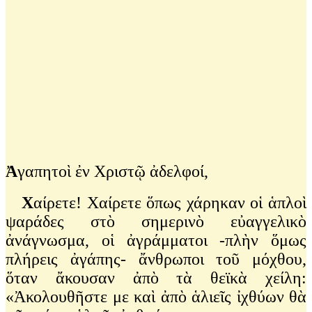
Ἀ
γαπητοὶ ἐν Χριστῷ ἀδελφοί,
Χ
αίρετε! Χαίρετε ὅπως χάρηκαν οἱ ἁπλοὶ
ψαράδες στὸ σημερινὸ εὐαγγελικὸ
ἀνάγνωσμα, οἱ ἀγράμματοι -πλὴν ὅμως
πλήρεις ἀγάπης- ἄνθρωποι τοῦ μόχθου,
ὅταν ἄκουσαν ἀπὸ τὰ θεϊκὰ χείλη:
«Ἀκολουθῆστε με καὶ ἀπὸ ἁλιεῖς ἰχθύων θὰ