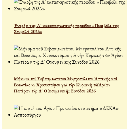
Έναρξη της Α´ κατασκηνωτικής περιόδου «Περιβόλι της
Σουμελά 2026»
Μήνυμα τοῦ Σεβασμιωτάτου Μητροπολίτου Ἀττικῆς καὶ
Βοιωτίας κ. Χρυσοστόμου γιὰ τὴν Κυριακὴ τῶν Ἁγίων
Πατέρων τῆς Δ´ Οἰκουμενικῆς Συνόδου 2026