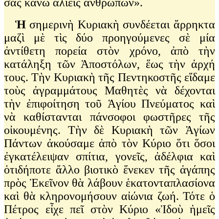
σᾶς κάνω ἁλιεῖς ἀνθρώπων».
Ἡ
σημερινὴ Κυριακὴ συνδέεται ἄρρηκτα
μαζὶ μὲ τὶς δύο προηγούμενες σὲ μία
ἀντίθετη πορεία στὸν χρόνο, ἀπὸ τὴν
κατάληξη τῶν Ἀποστόλων, ἕως τὴν ἀρχή
τους. Τὴν Κυριακὴ τῆς Πεντηκοστῆς εἴδαμε
τοὺς ἀγραμμάτους Μαθητὲς νὰ δέχονται
τὴν ἐπιφοίτηση τοῦ Ἁγίου Πνεύματος καὶ
νὰ καθίστανται πάνσοφοι φωστῆρες τῆς
οἰκουμένης. Τὴν δὲ Κυριακὴ τῶν Ἁγίων
Πάντων ἀκούσαμε ἀπὸ τὸν Κύριο ὅτι ὅσοι
ἐγκατέλειψαν σπίτια, γονεῖς, ἀδέλφια καὶ
ὁτιδήποτε ἄλλο βιοτικὸ ἕνεκεν τῆς ἀγάπης
πρὸς Ἐκεῖνον θὰ λάβουν ἑκατονταπλασίονα
καὶ θὰ κληρονομήσουν αἰώνια ζωή. Τότε ὁ
Πέτρος εἶχε πεῖ στὸν Κύριο «Ἰδοὺ ἡμεῖς