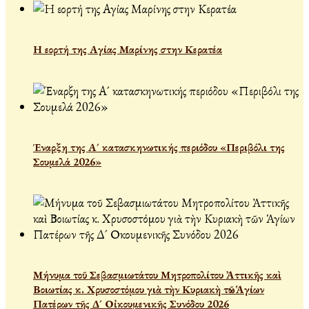
Η εορτή της Αγίας Μαρίνης στην Κερατέα
Έναρξη της Α´ κατασκηνωτικής περιόδου «Περιβόλι της
Σουμελά 2026»
Μήνυμα τοῦ Σεβασμιωτάτου Μητροπολίτου Ἀττικῆς καὶ
Βοιωτίας κ. Χρυσοστόμου γιὰ τὴν Κυριακὴ τῶν Ἁγίων
Πατέρων τῆς Δ´ Οἰκουμενικῆς Συνόδου 2026