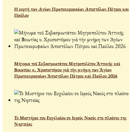
Η εορτή των Αγίων Πρωτοκορυφαίων Αποστόλων Πέτρου και
Παύλου
Μήνυμα τοῦ Σεβασμιωτάτου Μητροπολίτου Ἀττικῆς καὶ
Βοιωτίας κ. Χρυσοστόμου γιὰ τὴν μνήμη των Ἁγίων
Πρωτοκορυφαίων Ἀποστόλων Πέτρου καὶ Παύλου 2026
Το Μυστήριο του Ευχελαίου σε Ιερούς Ναούς στο πλαίσιο της
Νηστείας