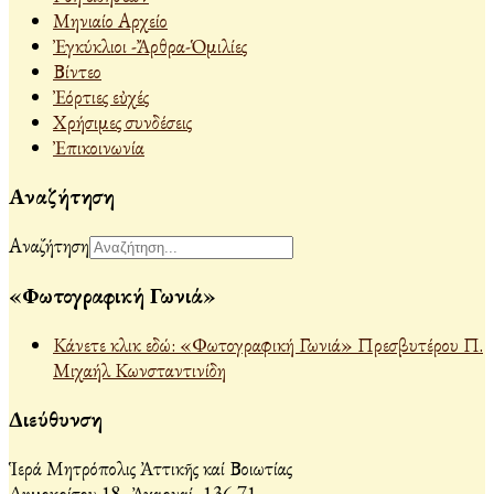
Μηνιαίο Αρχείο
Ἐγκύκλιοι -Ἄρθρα-Ὁμιλίες
Βίντεο
Ἐόρτιες εὐχές
Χρήσιμες συνδέσεις
Ἐπικοινωνία
Αναζήτηση
Αναζήτηση
«Φωτογραφική Γωνιά»
Κάνετε κλικ εδώ: «Φωτογραφική Γωνιά» Πρεσβυτέρου Π.
Μιχαήλ Κωνσταντινίδη
Διεύθυνση
Ἱερά Μητρόπολις Ἀττικῆς καί Βοιωτίας
Δημοκρίτου 18, Ἀχαρναί, 136 71