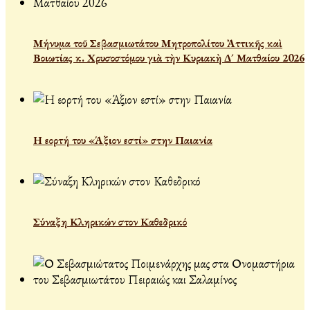
Μήνυμα τοῦ Σεβασμιωτάτου Μητροπολίτου Ἀττικῆς καὶ
Βοιωτίας κ. Χρυσοστόμου γιὰ τὴν Κυριακὴ Δ´ Ματθαίου 2026
Η εορτή του «Άξιον εστί» στην Παιανία
Σύναξη Κληρικών στον Καθεδρικό