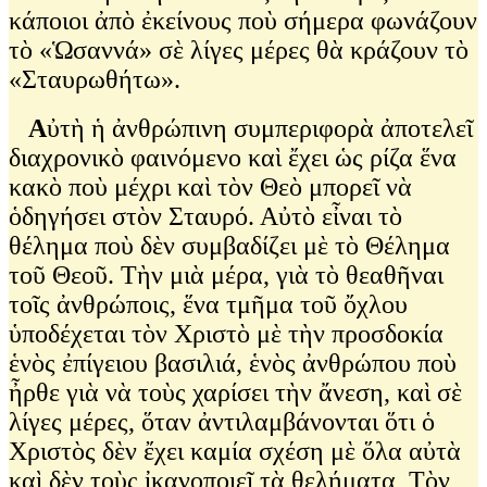
κάποιοι ἀπὸ ἐκείνους ποὺ σήμερα φωνάζουν
τὸ «Ὡσαννά» σὲ λίγες μέρες θὰ κράζουν τὸ
«Σταυρωθήτω».
Α
ὐτὴ ἡ ἀνθρώπινη συμπεριφορὰ ἀποτελεῖ
διαχρονικὸ φαινόμενο καὶ ἔχει ὡς ρίζα ἕνα
κακὸ ποὺ μέχρι καὶ τὸν Θεὸ μπορεῖ νὰ
ὁδηγήσει στὸν Σταυρό. Αὐτὸ εἶναι τὸ
θέλημα ποὺ δὲν συμβαδίζει μὲ τὸ Θέλημα
τοῦ Θεοῦ. Τὴν μιὰ μέρα, γιὰ τὸ θεαθῆναι
τοῖς ἀνθρώποις, ἕνα τμῆμα τοῦ ὄχλου
ὑποδέχεται τὸν Χριστὸ μὲ τὴν προσδοκία
ἑνὸς ἐπίγειου βασιλιά, ἑνὸς ἀνθρώπου ποὺ
ἦρθε γιὰ νὰ τοὺς χαρίσει τὴν ἄνεση, καὶ σὲ
λίγες μέρες, ὅταν ἀντιλαμβάνονται ὅτι ὁ
Χριστὸς δὲν ἔχει καμία σχέση μὲ ὅλα αὐτὰ
καὶ δὲν τοὺς ἰκανοποιεῖ τὰ θελήματα, Τὸν