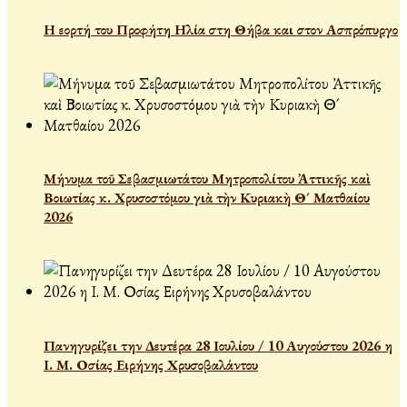
Η εορτή του Προφήτη Ηλία στη Θήβα και στον Ασπρόπυργο
Μήνυμα τοῦ Σεβασμιωτάτου Μητροπολίτου Ἀττικῆς καὶ
Βοιωτίας κ. Χρυσοστόμου γιὰ τὴν Κυριακὴ Θ´ Ματθαίου
2026
Πανηγυρίζει την Δευτέρα 28 Ιουλίου / 10 Αυγούστου 2026 η
Ι. Μ. Οσίας Ειρήνης Χρυσοβαλάντου