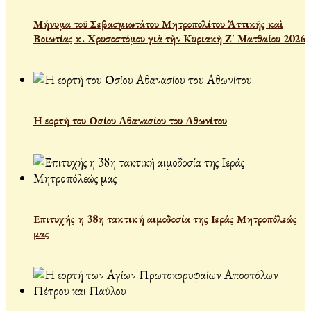
Μήνυμα τοῦ Σεβασμιωτάτου Μητροπολίτου Ἀττικῆς καὶ
Βοιωτίας κ. Χρυσοστόμου γιὰ τὴν Κυριακὴ Ζ΄ Ματθαίου 2026
Η εορτή του Οσίου Αθανασίου του Αθωνίτου
Επιτυχής η 38η τακτική αιμοδοσία της Ιεράς Μητροπόλεώς
μας