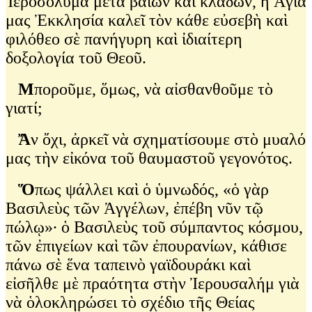
Ἰεροσόλυμα μετὰ βαΐων καὶ κλάδων, ἡ Ἁγία
μας Ἐκκλησία καλεῖ τὸν κάθε εὐσεβὴ καὶ
φιλόθεο σὲ πανήγυρη καὶ ἰδιαίτερη
δοξολογία τοῦ Θεοῦ.
Μ
ποροῦμε, ὅμως, νὰ αἰσθανθοῦμε τὸ
γιατί;
Ἄ
ν ὄχι, ἀρκεῖ νὰ σχηματίσουμε στὸ μυαλό
μας τὴν εἰκόνα τοῦ θαυμαστοῦ γεγονότος.
Ὅ
πως ψάλλει καὶ ὁ ὑμνωδός, «ὁ γὰρ
Βασιλεὺς τῶν Ἀγγέλων, ἐπέβη νῦν τῷ
πώλῳ»∙ ὁ Βασιλεὺς τοῦ σύμπαντος κόσμου,
τῶν ἐπιγείων καὶ τῶν ἐπουρανίων, κάθισε
πάνω σὲ ἕνα ταπεινὸ γαϊδουράκι καὶ
εἰσῆλθε μὲ πραότητα στὴν Ἰερουσαλήμ γιὰ
νὰ ὁλοκληρώσει τὸ σχέδιο τῆς Θείας