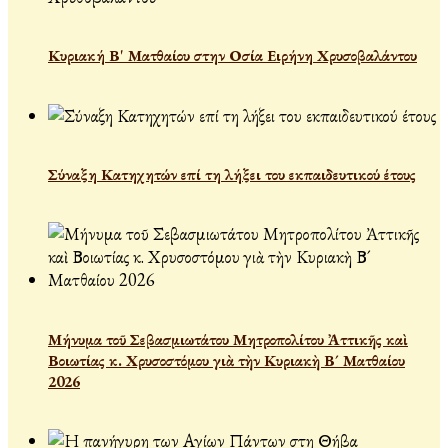
Κυριακή Β' Ματθαίου στην Οσία Ειρήνη Χρυσοβαλάντου
Σύναξη Κατηχητών επί τη λήξει του εκπαιδευτικού έτους
Μήνυμα τοῦ Σεβασμιωτάτου Μητροπολίτου Ἀττικῆς καὶ
Βοιωτίας κ. Χρυσοστόμου γιὰ τὴν Κυριακὴ Β´ Ματθαίου
2026