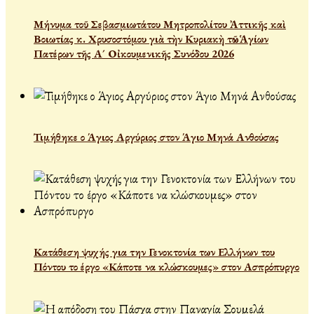
Μήνυμα τοῦ Σεβασμιωτάτου Μητροπολίτου Ἀττικῆς καὶ
Βοιωτίας κ. Χρυσοστόμου γιὰ τὴν Κυριακὴ τῶν Ἁγίων
Πατέρων τῆς Α´ Οἰκουμενικῆς Συνόδου 2026
Τιμήθηκε ο Άγιος Αργύριος στον Άγιο Μηνά Ανθούσας
Κατάθεση ψυχής για την Γενοκτονία των Ελλήνων του
Πόντου το έργο «Κάποτε να κλώσκουμες» στον Ασπρόπυργο