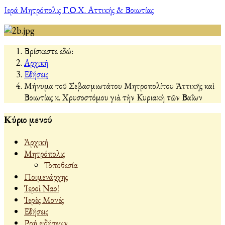
Ιερά Μητρόπολις Γ.Ο.Χ. Αττικής & Βοιωτίας
Βρίσκεστε εδώ:
Αρχική
Εἰδήσεις
Μήνυμα τοῦ Σεβασμιωτάτου Μητροπολίτου Ἀττικῆς καὶ
Βοιωτίας κ. Χρυσοστόμου γιὰ τὴν Κυριακὴ τῶν Βαΐων
Κύριο μενού
Ἀρχική
Μητρόπολις
Τοποθεσία
Ποιμενάρχης
Ἱεροὶ Ναοί
Ἱερὲς Μονές
Εἰδήσεις
Ροή ειδήσεων