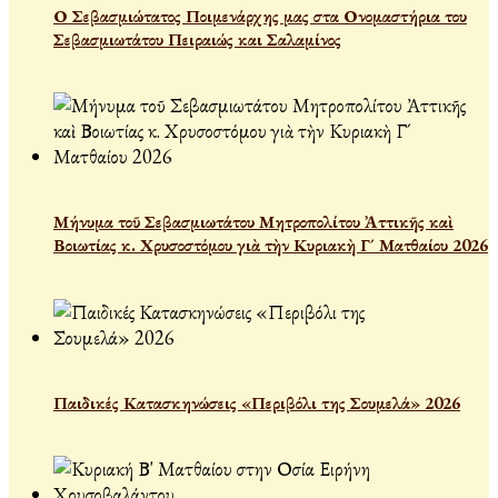
Ο Σεβασμιώτατος Ποιμενάρχης μας στα Ονομαστήρια του
Σεβασμιωτάτου Πειραιώς και Σαλαμίνος
Μήνυμα τοῦ Σεβασμιωτάτου Μητροπολίτου Ἀττικῆς καὶ
Βοιωτίας κ. Χρυσοστόμου γιὰ τὴν Κυριακὴ Γ´ Ματθαίου 2026
Παιδικές Κατασκηνώσεις «Περιβόλι της Σουμελά» 2026