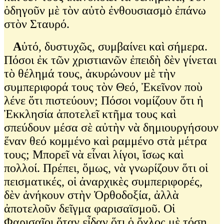
ὁδηγοῦν μὲ τὸν αὐτὸ ἐνθουσιασμὸ ἐπάνω
στὸν Σταυρό.
Α
ὐτό, δυστυχῶς, συμβαίνει καὶ σήμερα.
Πόσοι ἐκ τῶν χριστιανῶν ἐπειδὴ δὲν γίνεται
τὸ θέλημά τους, ἀκυρώνουν μὲ τὴν
συμπεριφορά τους τὸν Θεό, Ἐκεῖνον ποὺ
λένε ὅτι πιστεύουν; Πόσοι νομίζουν ὅτι ἡ
Ἐκκλησία ἀποτελεῖ κτῆμα τους καὶ
σπεύδουν μέσα σὲ αὐτὴν νὰ δημιουργήσουν
ἕναν θεό κομμένο καὶ ραμμένο στὰ μέτρα
τους; Μπορεῖ νὰ εἶναι λίγοι, ἴσως καὶ
πολλοί. Πρέπει, ὅμως, νὰ γνωρίζουν ὅτι οἱ
πεισματικές, οἱ ἀναρχικὲς συμπεριφορές,
δὲν ἀνήκουν στὴν Ὀρθοδοξία, ἀλλὰ
ἀποτελοῦν δεῖγμα φαρισαϊσμοῦ. Οἱ
Φαρισαῖοι ὅταν εἶδαν ὅτι ὁ ὄχλος μὲ τόση