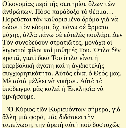
Οἰκονομίας περὶ τῆς σωτηρίας ὅλων τῶν
ἀνθρώπων. Πόσο παράδοξο τὸ θέαμα…
Πορεύεται τὸν καθορισμένο δρόμο γιὰ νὰ
σώσει τὸν κόσμο, ὅχι πάνω σὲ ἄρματα
μάχης, ἀλλὰ πάνω σὲ εὐτελὲς πουλάρι. Δὲν
Τὸν συνοδεύουν στρατιῶτες, μονάχα οἱ
λιγοστοὶ φίλοι καὶ μαθητές Του. Ὅπλα δὲν
κρατᾶ, γιατὶ δικά Του ὅπλα εἶναι ἡ
ὑπερβολικὴ ἀγάπη καὶ ἡ ἀνιδιοτελὴς
συγχωρητικότητα. Αὐτὸς εἶναι ὁ Θεός μας.
Μὲ αὐτὰ μέλλει νὰ νικήσει. Αὐτὸ τὸ
ὑπόδειγμα μᾶς καλεῖ ἡ Ἐκκλησία νὰ
ὑμνήσουμε.
Ὁ
Κύριος τῶν Κυριευόντων σήμερα, γιὰ
ἄλλη μιὰ φορά, μᾶς διδάσκει τὴν
ταπείνωση, τὴν ἀρετὴ αὐτὴ ποὺ δυστυχῶς