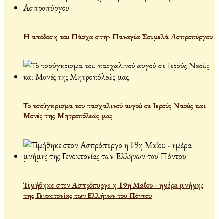
Η απόδοση του Πάσχα στην Παναγία Σουμελά Ασπροπύργου
Το τσούγκρισμα του πασχαλινού αυγού σε Ιερούς Ναούς και
Μονές της Μητροπόλεώς μας
Τιμήθηκε στον Ασπρόπυργο η 19η Μαΐου - ημέρα μνήμης
της Γενοκτονίας των Ελλήνων του Πόντου