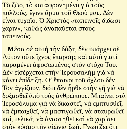
Τὸ ζῶο, τὸ καταφρονημένο γιὰ τοὺς
πολλούς, ἔγινε ἄρμα τοῦ Θεοῦ μας. Δὲν
εἶναι τυχαῖο. Ὁ Χριστὸς «ταπεινοῖς δίδωσι
χάριν», καθὼς ἀναπαύεται στοὺς
ταπεινούς.
Μ
έσα σὲ αὐτὴ τὴν δόξα, δὲν ὑπάρχει σὲ
Αὐτὸν οὔτε ἴχνος ἔπαρσης καὶ αὐτὸ γιατὶ
παραμένει ἀφοσιωμένος στὸν στόχο Του.
Δὲν εἰσέρχεται στὴν Ἰερουσαλὴμ γιὰ νὰ
κάνει ἐπίδειξη. Οἱ ἔπαινοι τοῦ ὄχλου δὲν
Τον ἀγγίζουν, διότι δὲν ἦρθε στὴν γῆ γιὰ νὰ
δοξασθεῖ ἀπὸ τοὺς ἀνθρώπους. Μπαίνει στὰ
Ἰεροσόλυμα γιὰ νὰ δικαστεῖ, νὰ ἐμπτυσθεῖ,
νὰ ἐμπαιχθεῖ, νὰ μαστιγωθεῖ, νὰ σταυρωθεῖ
καί, τελικά, νὰ ἀναστηθεῖ καὶ νὰ χαρίσει
στὸν κόσμο τὴν αἰώνια ζωή. Γνωρίζει ὅτι