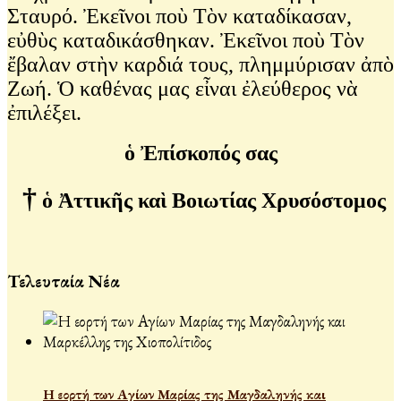
Σταυρό. Ἐκεῖνοι ποὺ Τὸν καταδίκασαν,
εὐθὺς καταδικάσθηκαν. Ἐκεῖνοι ποὺ Τὸν
ἔβαλαν στὴν καρδιά τους, πλημμύρισαν ἀπὸ
Ζωή. Ὁ καθένας μας εἶναι ἐλεύθερος νὰ
ἐπιλέξει.
ὁ Ἐπίσκοπός σας
†
ὁ
Ἀττικῆς
καὶ
Βοιωτίας
Χρυσόστομος
Τελευταία Νέα
Η εορτή των Αγίων Μαρίας της Μαγδαληνής και