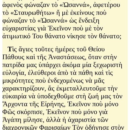
ἀφενὸς φώναζαν τὸ «Ὡσαννά», ἀφετέρου
τὸ «Σταυρωθήτω» ἤ μὲ ἐκείνους ποὺ
φώναζαν τὸ «Ὡσαννά» ὡς ἔνδειξη
εὐχαριστίας γιὰ Ἐκεῖνον ποὺ μὲ τὸν
ἀτιμωτικό Του θάνατο νίκησε τὸν θάνατο;
Τ
ὶς ἅγιες τοῦτες ἡμέρες τοῦ Θείου
Πάθους καὶ τῆς Ἀναστάσεως, ὅταν στὴν
πατρίδα μας ὑπάρχει ἀκόμα μία ξεχωριστὴ
εὐλογία, ἐλεύθεροι ἀπὸ τὰ πάθη καὶ τὶς
μικρότητες ποὺ ἐνδεχομένως νὰ μᾶς
χαρακτηρίζουν, ἄς ἐκμεταλλευτοῦμε τὴν
εὐκαιρία νὰ ὑποδεχθοῦμε στὴ ζωή μας τὸν
Ἄρχοντα τῆς Εἰρήνης, Ἐκεῖνον ποὺ μόνο
Φῶς σκόρπισε, Ἐκεῖνον ποὺ μόνο γιὰ
Ἀγάπη μίλησε, ἀλλὰ ἡ ἀχαριστία τῶν
διαχρονικῶν Φαρισαίων Τὸν ὁδήγησε στὸν