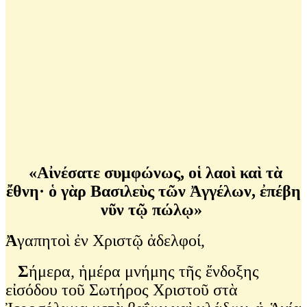
«Αἰνέσατε συμφώνως, οἱ λαοὶ καὶ τὰ
ἔθνη·
ὁ γὰρ Βασιλεὺς τῶν Ἀγγέλων, ἐπέβη
νῦν τῷ πώλῳ»
Ἀ
γαπητοὶ ἐν Χριστῷ ἀδελφοί,
Σ
ήμερα, ἡμέρα μνήμης τῆς ἔνδοξης
εἰσόδου τοῦ Σωτήρος Χριστοῦ στὰ