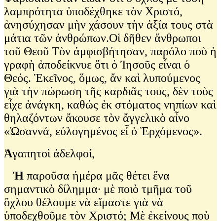
λαμπρότητα ὑποδέχθηκε τὸν Χριστό,
ἀνησύχησαν μὴν χάσουν τὴν ἀξία τους στὰ
μάτια τῶν ἀνθρώπων.Οἱ δῆθεν ἄνθρωποι
τοῦ Θεοῦ Τὸν ἀμφισβήτησαν, παρόλο ποὺ ἡ
γραφὴ ἀποδείκνυε ὅτι ὁ Ἰησοῦς εἶναι ὁ
Θεός. Ἐκεῖνος, ὅμως, ἄν καὶ λυπούμενος
γιὰ τὴν πώρωση τῆς καρδιᾶς τους, δὲν τοὺς
εἶχε ἀνάγκη, καθώς ἐκ στόματος νηπίων καὶ
θηλαζόντων ἄκουσε τὸν ἄγγελικὸ αἶνο
«Ὡσαννά, εὐλογημένος εἶ ὁ Ἐρχόμενος».
Ἀ
γαπητοὶ ἀδελφοί,
Ἡ
παροῦσα ἡμέρα μᾶς θέτει ἕνα
σημαντικὸ δίλημμα∙ μὲ ποιὸ τμῆμα τοῦ
ὄχλου θέλουμε νὰ εἴμαστε γιὰ νὰ
ὑποδεχθοῦμε τὸν Χριστό; Μὲ ἐκείνους ποὺ