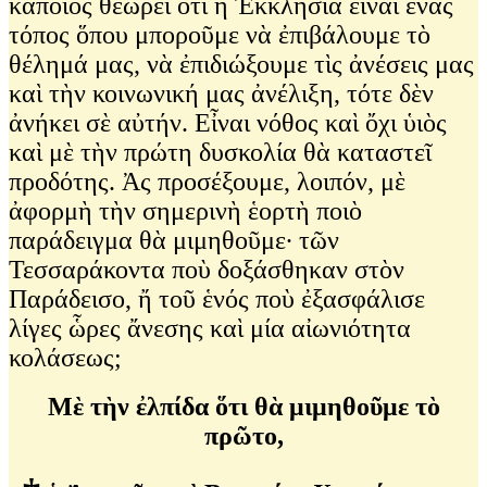
κάποιος θεωρεῖ ὅτι ἡ Ἐκκλησία εἶναι ἕνας
τόπος ὅπου μποροῦμε νὰ ἐπιβάλουμε τὸ
θέλημά μας, νὰ ἐπιδιώξουμε τὶς ἀνέσεις μας
καὶ τὴν κοινωνική μας ἀνέλιξη, τότε δὲν
ἀνήκει σὲ αὐτήν. Εἶναι νόθος καὶ ὄχι ὑιὸς
καὶ μὲ τὴν πρώτη δυσκολία θὰ καταστεῖ
προδότης. Ἀς προσέξουμε, λοιπόν, μὲ
ἀφορμὴ τὴν σημερινὴ ἑορτὴ ποιὸ
παράδειγμα θὰ μιμηθοῦμε∙ τῶν
Τεσσαράκοντα ποὺ δοξάσθηκαν στὸν
Παράδεισο, ἤ τοῦ ἑνός ποὺ ἐξασφάλισε
λίγες ὧρες ἄνεσης καὶ μία αἰωνιότητα
κολάσεως;
Μὲ τὴν ἐλπίδα ὅτι θὰ μιμηθοῦμε τὸ
πρῶτο,