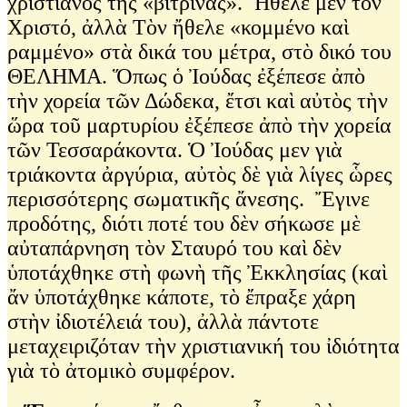
χριστιανὸς τῆς «βιτρίνας». Ἤθελε μὲν τὸν
Χριστό, ἀλλὰ Τὸν ἤθελε «κομμένο καὶ
ραμμένο» στὰ δικά του μέτρα, στὸ δικό του
ΘΕΛΗΜΑ. Ὅπως ὁ Ἰούδας ἐξέπεσε ἀπὸ
τὴν χορεία τῶν Δώδεκα, ἔτσι καὶ αὐτὸς τὴν
ὥρα τοῦ μαρτυρίου ἐξέπεσε ἀπὸ τὴν χορεία
τῶν Τεσσαράκοντα. Ὁ Ἰούδας μεν γιὰ
τριάκοντα ἀργύρια, αὐτὸς δὲ γιὰ λίγες ὧρες
περισσότερης σωματικῆς ἄνεσης. Ἔγινε
προδότης, διότι ποτέ του δὲν σήκωσε μὲ
αὐταπάρνηση τὸν Σταυρό του καὶ δὲν
ὑποτάχθηκε στὴ φωνὴ τῆς Ἐκκλησίας (καὶ
ἄν ὑποτάχθηκε κάποτε, τὸ ἔπραξε χάρη
στὴν ἰδιοτέλειά του), ἀλλὰ πάντοτε
μεταχειριζόταν τὴν χριστιανική του ἰδιότητα
γιὰ τὸ ἀτομικὸ συμφέρον.