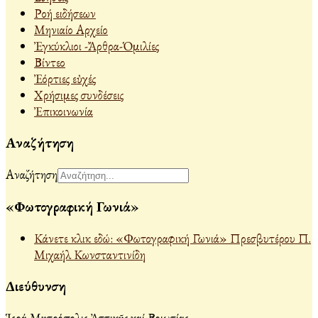
Ροή ειδήσεων
Μηνιαίο Αρχείο
Ἐγκύκλιοι -Ἄρθρα-Ὁμιλίες
Βίντεο
Ἐόρτιες εὐχές
Χρήσιμες συνδέσεις
Ἐπικοινωνία
Αναζήτηση
Αναζήτηση
«Φωτογραφική Γωνιά»
Κάνετε κλικ εδώ: «Φωτογραφική Γωνιά» Πρεσβυτέρου Π.
Μιχαήλ Κωνσταντινίδη
Διεύθυνση
Ἱερά Μητρόπολις Ἀττικῆς καί Βοιωτίας