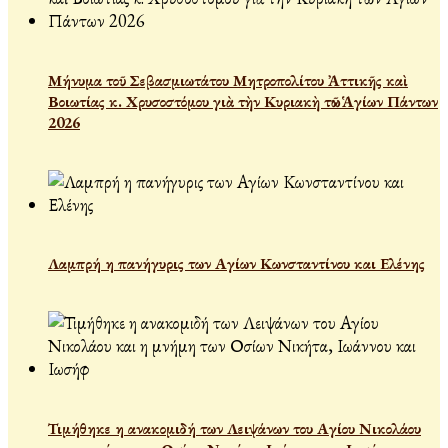
Μήνυμα τοῦ Σεβασμιωτάτου Μητροπολίτου Ἀττικῆς καὶ
Βοιωτίας κ. Χρυσοστόμου γιὰ τὴν Κυριακὴ τῶν Ἁγίων Πάντων
2026
Λαμπρή η πανήγυρις των Αγίων Κωνσταντίνου και Ελένης
Τιμήθηκε η ανακομιδή των Λειψάνων του Αγίου Νικολάου