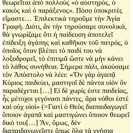
θεωρεῖται ἀπὸ πολλοὺς «ὁ αὐστηρὸς, ὁ
κακὸς καὶ ὁ παράξενος». Πόσο ὑποκριτὲς
εἴμαστε… Ἐπιλεκτικὰ τηροῦμε τὴν Ἁγία
Γραφή. Διότι, ἄν τὴν τηρούσαμε συνολικά,
θὰ γνωρίζαμε ὅτι ἡ παίδευση ἀποτελεῖ
ἐπίδειξη ἀγάπης καὶ καθῆκον τοῦ πατρός, ὁ
ὁποῖος ὅταν βλέπει τὸ παιδί του νὰ
λοξοδρομεῖ, τὸ ἐπιτιμᾶ ὥστε νὰ μὴν κάνει
τὸ λάθος συνήθεια. Σήμερα πάλι, ἀκούσαμε
τὸν Ἀπόστολο νὰ λέει: «Ὅν γὰρ ἀγαπᾷ
Κύριος παιδεύει, μαστιγοῖ δὲ πάντα υἱὸν ὃν
παραδέχεται […] Εἰ δὲ χωρίς ἐστε παιδείας,
ἧς μέτοχοι γεγόνασι πάντες, ἄρα νόθοι ἐστὲ
καὶ οὐχ υἱοί» (=Γιατὶ ὁ Θεὸς διαπαιδαγωγεῖ
ὅποιον ἀγαπᾶ καὶ μαστιγώνει ὅποιον θεωρεῖ
δικό του[…] Ἄν, ὅμως, δὲν
διαπαιδαγωγεῖστε ὅπως ὅλα τὰ γνήσια