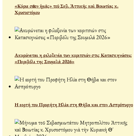
«Κύριε σῶσον ἡμᾶς» τοῦ Σεβ. Ἀττικῆς καὶ Βοιωτίας κ.
Χρυσοστόμου
Ακυρώνεται η φιλοξενία των κοριτσιών στις Κατασκηνώσεις
«Περιβόλι της Σουμελά 2026»
Η εορτή του Προφήτη Ηλία στη Θήβα και στον Ασπρόπυργο