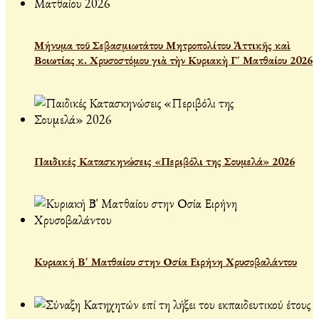
Μήνυμα τοῦ Σεβασμιωτάτου Μητροπολίτου Ἀττικῆς καὶ
Βοιωτίας κ. Χρυσοστόμου γιὰ τὴν Κυριακὴ Γ´ Ματθαίου 2026
Παιδικές Κατασκηνώσεις «Περιβόλι της Σουμελά» 2026
Κυριακή Β' Ματθαίου στην Οσία Ειρήνη Χρυσοβαλάντου