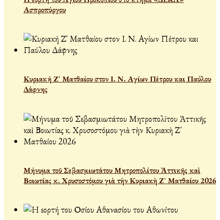
Ασπροπύργου
Κυριακή Ζ' Ματθαίου στον Ι. Ν. Αγίων Πέτρου και Παύλου
Δάφνης
Μήνυμα τοῦ Σεβασμιωτάτου Μητροπολίτου Ἀττικῆς καὶ
Βοιωτίας κ. Χρυσοστόμου γιὰ τὴν Κυριακὴ Ζ΄ Ματθαίου 2026