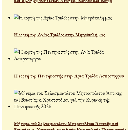
και η μνήμη των Οσίων Νικήτα, Ιωάννου και Ιωσήφ
Η εορτή της Αγίας Τριάδος στην Μητρόπολή μας
Η εορτή της Πεντηκοστής στην Αγία Τριάδα Ασπροπύργου
Μήνυμα τοῦ Σεβασμιωτάτου Μητροπολίτου Ἀττικῆς καὶ
Βοιωτίας κ. Χρυσοστόμου γιὰ τὴν Κυριακὴ τῆς Πεντηκοστῆς