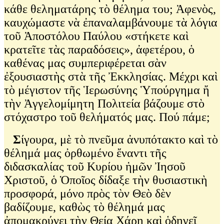
κάθε θεληματάρης τὸ θέλημα του; Ἀφενὸς,
καυχώμαστε νὰ ἐπαναλαμβάνουμε τὰ λόγια
τοῦ Ἀποστόλου Παύλου «στήκετε καὶ
κρατεῖτε τὰς παραδόσεις», ἀφετέρου, ὁ
καθένας μας συμπεριφέρεται σὰν
ἐξουσιαστὴς στὰ τῆς Ἐκκλησίας. Μέχρι καὶ
τὸ μέγιστον τῆς Ἱερωσύνης Ὑπούργημα ἤ
τὴν Ἀγγελομίμητη Πολιτεία βάζουμε στὸ
στόχαστρο τοῦ θελήματός μας. Πού πάμε;
Σ
ίγουρα, μὲ τὸ πνεῦμα ἀνυπότακτο καὶ τὸ
θέλημά μας ὀρθωμένο ἔναντι τῆς
διδασκαλίας τοῦ Κυρίου ἡμῶν Ἰησοῦ
Χριστοῦ, ὁ Ὁποῖος δίδαξε τὴν θυσιαστικὴ
προσφορά, μόνο πρὸς τὸν Θεὸ δὲν
βαδίζουμε, καθὼς τὸ θέλημά μας
ἀπομακρύνει τὴν Θεία Χάρη καὶ ὁδηγεῖ