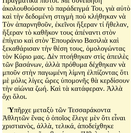
Πραγματικὰ πιστοί. Μὲ συνείδηση
ἀκολουθούσαν τὸ παράδειγμά Του, γιὰ αὐτὸ
καὶ τὴν δεδομένη στιγμὴ ποὺ κλήθηκαν νὰ
Τὸν ἀπαρνηθοῦν, ἐκεῖνοι ἤξεραν τί ἤθελαν,
ἤξεραν τὸ καθῆκον τους ἀπέναντι στὸν
ἐπίγειο καὶ στὸν Ἐπουράνιο Βασιλιὰ καὶ
ξεκαθάρισαν τὴν θέση τους, ὁμολογώντας
τὸν Κύριο μας. Δὲν πτοήθηκαν στὶς ἀπειλὲς
τῶν βασάνων, ἀλλὰ πρόθυμα δέχθηκαν νὰ
μποῦν στὴν παγωμένη λίμνη ἐλπίζοντας ὅτι
μὲ μόλις λίγες ὥρες ὑπομονῆς θὰ κερδίσουν
τὴν αἰώνια ζωή. Καὶ τὰ κατάφεραν. Ἀλλὰ
ὅχι ὅλοι.
Ὑ
πῆρχε μεταξὺ τῶν Τεσσαράκοντα
Ἀθλητῶν ἕνας ὁ ὁποῖος ἔλεγε μὲν ὅτι εἶναι
χριστιανὸς, ἀλλὰ, τελικά, ἀποδείχθηκε