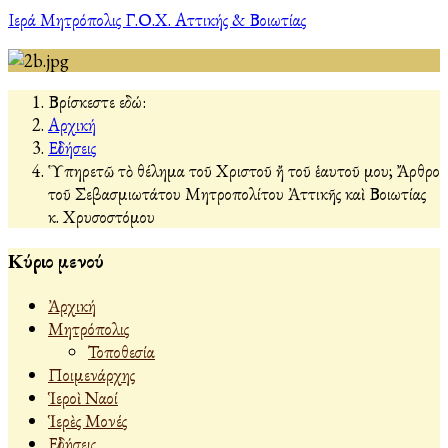
Ιερά Μητρόπολις Γ.Ο.Χ. Αττικής & Βοιωτίας
Βρίσκεστε εδώ:
Αρχική
Εἰδήσεις
Ὑπηρετῶ τὸ θέλημα τοῦ Χριστοῦ ἤ τοῦ ἑαυτοῦ μου; Ἄρθρο
τοῦ Σεβασμιωτάτου Μητροπολίτου Ἀττικῆς καὶ Βοιωτίας
κ. Χρυσοστόμου
Κύριο μενού
Ἀρχική
Μητρόπολις
Τοποθεσία
Ποιμενάρχης
Ἱεροὶ Ναοί
Ἱερὲς Μονές
Εἰδήσεις