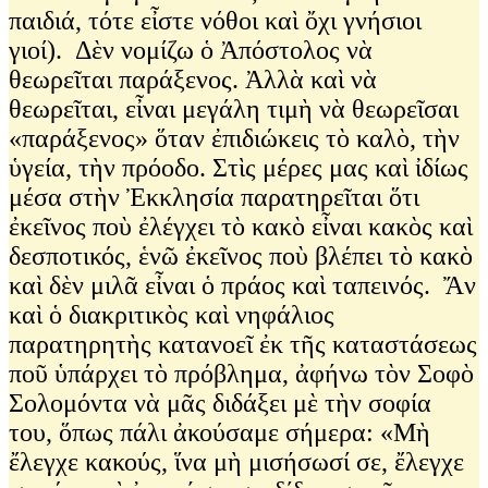
παιδιά, τότε εἶστε νόθοι καὶ ὄχι γνήσιοι
γιοί). Δὲν νομίζω ὁ Ἀπόστολος νὰ
θεωρεῖται παράξενος. Ἀλλὰ καὶ νὰ
θεωρεῖται, εἶναι μεγάλη τιμὴ νὰ θεωρεῖσαι
«παράξενος» ὅταν ἐπιδιώκεις τὸ καλὸ, τὴν
ὑγεία, τὴν πρόοδο. Στὶς μέρες μας καὶ ἰδίως
μέσα στὴν Ἐκκλησία παρατηρεῖται ὅτι
ἐκεῖνος ποὺ ἐλέγχει τὸ κακὸ εἶναι κακὸς καὶ
δεσποτικός, ἑνῶ ἐκεῖνος ποὺ βλέπει τὸ κακὸ
καὶ δὲν μιλᾶ εἶναι ὁ πράος καὶ ταπεινός. Ἄν
καὶ ὁ διακριτικὸς καὶ νηφάλιος
παρατηρητὴς κατανοεῖ ἐκ τῆς καταστάσεως
ποῦ ὑπάρχει τὸ πρόβλημα, ἀφήνω τὸν Σοφὸ
Σολομόντα νὰ μᾶς διδάξει μὲ τὴν σοφία
του, ὅπως πάλι ἀκούσαμε σήμερα: «Μὴ
ἔλεγχε κακούς, ἵνα μὴ μισήσωσί σε, ἔλεγχε