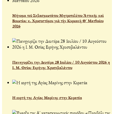
Μήνυμα τοῦ Σεβασμιωτάτου Μητροπολίτου Ἀττικῆς καὶ
Βοιωτίας κ. Χρυσοστόμου γιὰ τὴν Κυριακὴ Θ´ Ματθαίου
2026
Πανηγυρίζει την Δευτέρα 28 Ιουλίου / 10 Αυγούστου 2026 η
Ι. Μ. Οσίας Ειρήνης Χρυσοβαλάντου
Η εορτή της Αγίας Μαρίνης στην Κερατέα