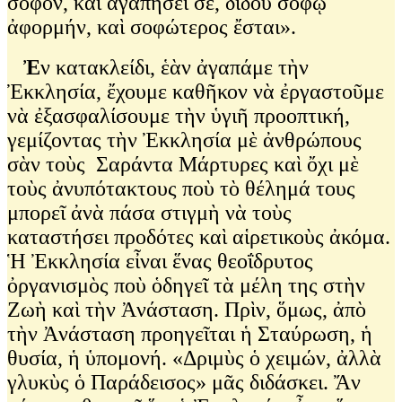
σοφόν, καὶ ἀγαπήσει σε, δίδου σοφῷ
ἀφορμήν, καὶ σοφώτερος ἔσται».
Ἐ
ν κατακλείδι, ἑὰν ἀγαπάμε τὴν
Ἐκκλησία, ἔχουμε καθῆκον νὰ ἐργαστοῦμε
νὰ ἐξασφαλίσουμε τὴν ὑγιῆ προοπτική,
γεμίζοντας τὴν Ἐκκλησία μὲ ἀνθρώπους
σὰν τοὺς Σαράντα Μάρτυρες καὶ ὄχι μὲ
τοὺς ἀνυπότακτους ποὺ τὸ θέλημά τους
μπορεῖ ἀνὰ πάσα στιγμὴ νὰ τοὺς
καταστήσει προδότες καὶ αἱρετικοὺς ἀκόμα.
Ἡ Ἐκκλησία εἶναι ἕνας θεοΐδρυτος
ὀργανισμὸς ποὺ ὁδηγεῖ τὰ μέλη της στὴν
Ζωὴ καὶ τὴν Ἀνάσταση. Πρὶν, ὅμως, ἀπὸ
τὴν Ἀνάσταση προηγεῖται ἡ Σταύρωση, ἡ
θυσία, ἡ ὑπομονή. «Δριμὺς ὁ χειμών, ἀλλὰ
γλυκὺς ὁ Παράδεισος» μᾶς διδάσκει. Ἄν