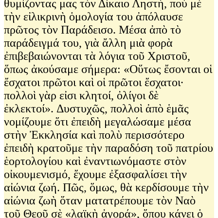
θυμίζοντας μας τὸν Δίκαιο Ληστή, ποὺ μὲ
τὴν εἰλικρινὴ ὁμολογία του ἀπόλαυσε
πρῶτος τὸν Παράδεισο. Μέσα ἀπὸ τὸ
παράδειγμά του, γιὰ ἄλλη μιὰ φορὰ
ἐπιβεβαιώνονται τὰ λόγια τοῦ Χριστοῦ,
ὅπως ἀκούσαμε σήμερα: «Οὕτως ἔσονται οἱ
ἔσχατοι πρῶτοι καὶ οἱ πρῶτοι ἔσχατοι·
πολλοὶ γὰρ εἰσι κλητοί, ὀλίγοι δὲ
ἐκλεκτοί». Δυστυχῶς, πολλοὶ ἀπὸ ἑμᾶς
νομίζουμε ὅτι ἐπειδὴ μεγαλώσαμε μέσα
στὴν Ἐκκλησία καὶ πολὺ περισσότερο
ἐπειδὴ κρατοῦμε τὴν παραδόση τοῦ πατρίου
ἑορτολογίου καὶ ἐναντιωνόμαστε στὸν
οἰκουμενισμό, ἔχουμε ἐξασφαλίσει τὴν
αἰώνια ζωή. Πῶς, ὅμως, θὰ κερδίσουμε τὴν
αἰώνια ζωὴ ὅταν ματατρέπουμε τὸν Ναὸ
τοῦ Θεοῦ σὲ «λαϊκὴ ἀγορά», ὅπου κάνει ὁ