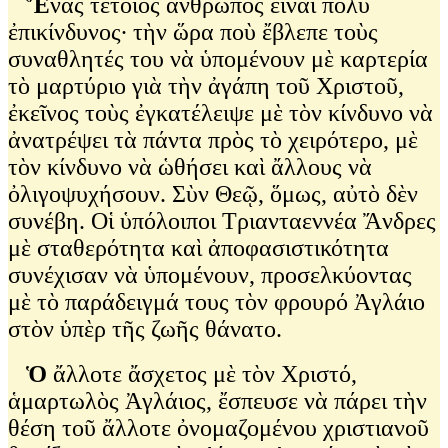
Ἕ
νας τέτοιος ἄνθρωπος εἶναι πολὺ
ἐπικίνδυνος∙ τὴν ὥρα ποὺ ἔβλεπε τοὺς
συναθλητές του νὰ ὑπομένουν μὲ καρτερία
τὸ μαρτύριο γιὰ τὴν ἀγάπη τοῦ Χριστοῦ,
ἐκεῖνος τοὺς ἐγκατέλειψε μὲ τὸν κίνδυνο νὰ
ἀνατρέψει τὰ πάντα πρὸς τὸ χειρότερο, μὲ
τὸν κίνδυνο νὰ ὡθήσει καὶ ἄλλους νὰ
ὀλιγοψυχήσουν. Σὺν Θεῷ, ὅμως, αὐτὸ δὲν
συνέβη. Οἱ ὑπόλοιποι Τριανταεννέα Ἄνδρες
μὲ σταθερότητα καὶ ἀποφασιστικότητα
συνέχισαν νὰ ὑπομένουν, προσελκύοντας
μὲ τὸ παράδειγμά τους τὸν φρουρό Ἀγλάιο
στὸν ὑπὲρ τῆς ζωῆς θάνατο.
Ὁ
ἄλλοτε ἄσχετος μὲ τὸν Χριστό,
ἁμαρτωλὸς Ἀγλάιος, ἔσπευσε νὰ πάρει τὴν
θέση τοῦ ἄλλοτε ὀνομαζομένου χριστιανοῦ