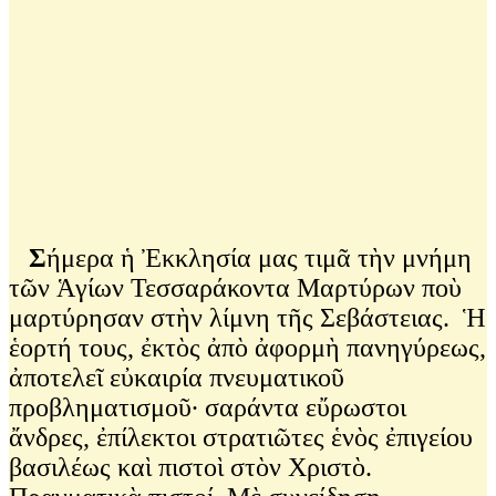
Σ
ήμερα ἡ Ἐκκλησία μας τιμᾶ τὴν μνήμη
τῶν Ἁγίων Τεσσαράκοντα Μαρτύρων ποὺ
μαρτύρησαν στὴν λίμνη τῆς Σεβάστειας. Ἡ
ἑορτή τους, ἐκτὸς ἀπὸ ἀφορμὴ πανηγύρεως,
ἀποτελεῖ εὐκαιρία πνευματικοῦ
προβληματισμοῦ∙ σαράντα εὔρωστοι
ἄνδρες, ἐπίλεκτοι στρατιῶτες ἑνὸς ἐπιγείου
βασιλέως καὶ πιστοὶ στὸν Χριστὸ.