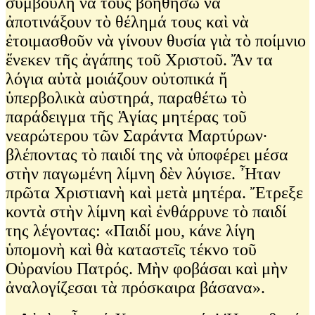
συμβουλὴ νὰ τοὺς βοηθήσω νὰ
ἀποτινάξουν τὸ θέλημά τους καὶ νὰ
ἐτοιμασθοῦν νὰ γίνουν θυσία γιὰ τὸ ποίμνιο
ἔνεκεν τῆς ἀγάπης τοῦ Χριστοῦ. Ἄν τα
λόγια αὐτὰ μοιάζουν οὐτοπικά ἤ
ὑπερβολικὰ αὐστηρά, παραθέτω τὸ
παράδειγμα τῆς Ἁγίας μητέρας τοῦ
νεαρώτερου τῶν Σαράντα Μαρτύρων∙
βλέποντας τὸ παιδί της νὰ ὑποφέρει μέσα
στὴν παγωμένη λίμνη δὲν λύγισε. Ἦταν
πρῶτα Χριστιανὴ καὶ μετὰ μητέρα. Ἔτρεξε
κοντὰ στὴν λίμνη καὶ ἐνθάρρυνε τὸ παιδί
της λέγοντας: «Παιδί μου, κάνε λίγη
ὑπομονὴ καὶ θὰ καταστεῖς τέκνο τοῦ
Οὐρανίου Πατρός. Μὴν φοβάσαι καὶ μὴν
ἀναλογίζεσαι τὰ πρόσκαιρα βάσανα».