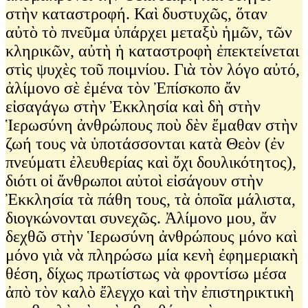
στὴν καταστροφή. Καὶ δυστυχῶς, ὅταν
αὐτὸ τὸ πνεῦμα ὑπάρχει μεταξὺ ἡμῶν, τῶν
κληρικῶν, αὐτὴ ἡ καταστροφὴ ἐπεκτείνεται
στὶς ψυχὲς τοῦ ποιμνίου. Γιὰ τὸν λόγο αὐτό,
ἀλίμονο σὲ ἐμένα τὸν Ἐπίσκοπο ἄν
εἰσαγάγω στὴν Ἐκκλησία καὶ δὴ στὴν
Ἱερωσύνη ἀνθρώπους ποὺ δὲν ἔμαθαν στὴν
ζωή τους νὰ ὑποτάσσονται κατὰ Θεὸν (ἐν
πνεύματι ἐλευθερίας καὶ ὄχι δουλικότητος),
διότι οἱ ἄνθρωποι αὐτοὶ εἰσάγουν στὴν
Ἐκκλησία τὰ πάθη τους, τὰ ὁποῖα μάλιστα,
διογκώνονται συνεχῶς. Ἀλίμονο μου, ἄν
δεχθῶ στὴν Ἱερωσύνη ἀνθρώπους μόνο καὶ
μόνο γιὰ νὰ πληρώσω μία κενὴ ἐφημεριακὴ
θέση, δίχως πρωτίστως νὰ φροντίσω μέσα
ἀπὸ τὸν καλὸ ἔλεγχο καὶ τὴν ἐπιστηρικτικὴ