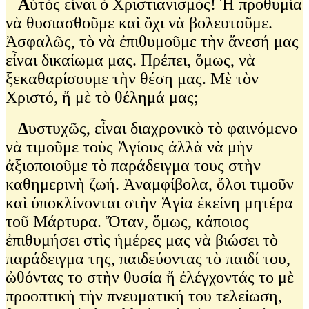
Α
ὐτὸς εἶναι ὁ Χριστιανισμός! Ἡ προθυμία
νὰ θυσιασθοῦμε καὶ ὄχι νὰ βολευτοῦμε.
Ἀσφαλῶς, τὸ νὰ ἐπιθυμοῦμε τὴν ἄνεσή μας
εἶναι δικαίωμα μας. Πρέπει, ὅμως, νὰ
ξεκαθαρίσουμε τὴν θέση μας. Μὲ τὸν
Χριστό, ἤ μὲ τὸ θέλημά μας;
Δ
υστυχῶς, εἶναι διαχρονικὸ τὸ φαινόμενο
νὰ τιμοῦμε τοὺς Ἁγίους ἀλλὰ νὰ μὴν
ἀξιοποιοῦμε τὸ παράδειγμα τους στὴν
καθημερινὴ ζωή. Ἀναμφίβολα, ὅλοι τιμοῦν
καὶ ὑποκλίνονται στὴν Ἁγία ἐκείνη μητέρα
τοῦ Μάρτυρα. Ὅταν, ὅμως, κάποιος
ἐπιθυμήσει στὶς ἡμέρες μας νὰ βιώσει τὸ
παράδειγμα της, παιδεύοντας τὸ παιδί του,
ὠθόντας το στὴν θυσία ἤ ἐλέγχοντάς το μὲ
προοπτικὴ τὴν πνευματική του τελείωση,