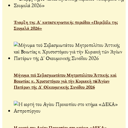
Έναρξη της Α´ κατασκηνωτικής περιόδου «Περιβόλι της
Σουμελά 2026»
Μήνυμα τοῦ Σεβασμιωτάτου Μητροπολίτου Ἀττικῆς καὶ
Βοιωτίας κ. Χρυσοστόμου γιὰ τὴν Κυριακὴ τῶν Ἁγίων
Πατέρων τῆς Δ´ Οἰκουμενικῆς Συνόδου 2026
Η εορτή του Αγίου Προκοπίου στο κτήμα «ΔΕΚΑ»