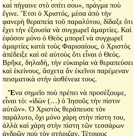
καὶ πήγαινε στὸ σπίτι σου», πράγμα ποὺ
ἔγινε. Ἔτσι ὁ Χριστός, μέσα ἀπὸ τὴν
φανερὴ θεραπεία τοῦ παραλύτου, δίδαξε ὅτι
ἔχει τὴν ἐξουσία νὰ συγχωρεῖ ἁμαρτίες. Καὶ
ἐφόσον μόνο ὁ Θεὸς μπορεῖ νὰ συγχωρεῖ
ἁμαρτίες κατὰ τοὺς Φαρισαίους, ὁ Χριστὸς
ἀπέδειξε καὶ σὲ αὐτοὺς ὅτι εἶναι ὁ Θεός.
Βρῆκε, δηλαδὴ, τὴν εὐκαιρία νὰ θεραπεύσει
καὶ ἐκείνους, ἄσχετα ἄν ἐκεῖνοι παρέμεναν
πεισματικὰ στὴν ἀσθένεια τους.
Ἕ
να σημεῖο ποὺ πρέπει νὰ προσέξουμε,
εἶναι τὸ: «ἰδὼν (…) ὁ Ἰησοῦς τὴν πίστιν
αὐτῶν». Ὁ Χριστὸς θεράπευσε τὸν
παράλυτο, ὄχι μόνο χάρη στὴν πίστη του,
ἀλλὰ καὶ χάρη στὴν πίστη τῶν τεσσάρων
ἀνδρῶν ποὺ τὸν στήριζαν. Τέτοιους