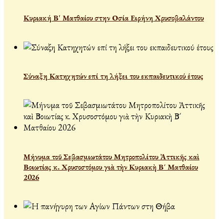
Κυριακή Β' Ματθαίου στην Οσία Ειρήνη Χρυσοβαλάντου
Σύναξη Κατηχητών επί τη λήξει του εκπαιδευτικού έτους
Μήνυμα τοῦ Σεβασμιωτάτου Μητροπολίτου Ἀττικῆς καὶ
Βοιωτίας κ. Χρυσοστόμου γιὰ τὴν Κυριακὴ Β´ Ματθαίου
2026