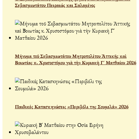
Σεβασμιωτάτου Πειραιώς και Σαλαμίνος
Μήνυμα τοῦ Σεβασμιωτάτου Μητροπολίτου Ἀττικῆς καὶ
Βοιωτίας κ. Χρυσοστόμου γιὰ τὴν Κυριακὴ Γ´ Ματθαίου 2026
Παιδικές Κατασκηνώσεις «Περιβόλι της Σουμελά» 2026