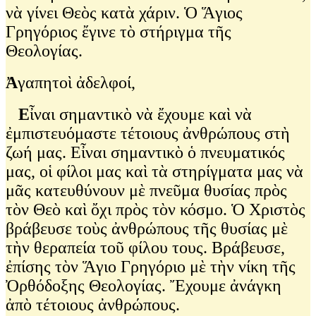
νὰ γίνει Θεὸς κατὰ χάριν. Ὁ Ἅγιος
Γρηγόριος ἔγινε τὸ στήριγμα τῆς
Θεολογίας.
Ἀ
γαπητοὶ ἀδελφοί,
Ε
ἶναι σημαντικὸ νὰ ἔχουμε καὶ νὰ
ἐμπιστευόμαστε τέτοιους ἀνθρώπους στὴ
ζωή μας. Εἶναι σημαντικὸ ὁ πνευματικός
μας, οἱ φίλοι μας καὶ τὰ στηρίγματα μας νὰ
μᾶς κατευθύνουν μὲ πνεῦμα θυσίας πρὸς
τὸν Θεὸ καὶ ὄχι πρὸς τὸν κόσμο. Ὁ Χριστὸς
βράβευσε τοὺς ἀνθρώπους τῆς θυσίας μὲ
τὴν θεραπεία τοῦ φίλου τους. Βράβευσε,
ἐπίσης τὸν Ἅγιο Γρηγόριο μὲ τὴν νίκη τῆς
Ὀρθόδοξης Θεολογίας. Ἔχουμε ἀνάγκη
ἀπὸ τέτοιους ἀνθρώπους.