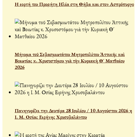
Η εορτή του Προφήτη Ηλία στη Θήβα και στον Ασπρόπυργο
Μήνυμα τοῦ Σεβασμιωτάτου Μητροπολίτου Ἀττικῆς καὶ
Βοιωτίας κ. Χρυσοστόμου γιὰ τὴν Κυριακὴ Θ´ Ματθαίου
2026
Πανηγυρίζει την Δευτέρα 28 Ιουλίου / 10 Αυγούστου 2026 η
Ι. Μ. Οσίας Ειρήνης Χρυσοβαλάντου