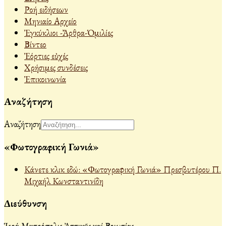
Ροή ειδήσεων
Μηνιαίο Αρχείο
Ἐγκύκλιοι -Ἄρθρα-Ὁμιλίες
Βίντεο
Ἐόρτιες εὐχές
Χρήσιμες συνδέσεις
Ἐπικοινωνία
Αναζήτηση
Αναζήτηση
«Φωτογραφική Γωνιά»
Κάνετε κλικ εδώ: «Φωτογραφική Γωνιά» Πρεσβυτέρου Π.
Μιχαήλ Κωνσταντινίδη
Διεύθυνση
Ἱερά Μητρόπολις Ἀττικῆς καί Βοιωτίας