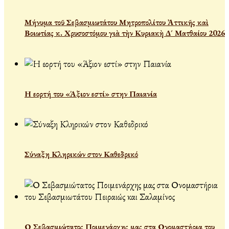
Μήνυμα τοῦ Σεβασμιωτάτου Μητροπολίτου Ἀττικῆς καὶ
Βοιωτίας κ. Χρυσοστόμου γιὰ τὴν Κυριακὴ Δ´ Ματθαίου 2026
Η εορτή του «Άξιον εστί» στην Παιανία
Σύναξη Κληρικών στον Καθεδρικό
Ο Σεβασμιώτατος Ποιμενάρχης μας στα Ονομαστήρια του