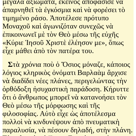
μεγάλα ἀξιώματα, ἐκεῖνος ἀποφάσισε νὰ
ἀπαρνηθεῖ τὰ ἐγκόσμια καὶ νὰ φορέσει τὸ
τιμημένο ράσο. Ἀποτέλεσε πρότυπο
Μοναχοῦ καὶ ἀγωνιζόταν συνεχῶς νὰ
ἐπικοινωνεῖ μὲ τὸν Θεὸ μέσω τῆς εὐχῆς
«Κύριε Ἰησοῦ Χριστὲ ἐλέησον με», ὅπως
εἶχε μάθει ἀπὸ τὸν πατέρα του.
Σ
τὰ χρόνια ποὺ ὁ Ὅσιος μόναζε, κάποιος
λόγιος κληρικὸς ὀνόματι Βαρλαὰμ ἄρχισε
νὰ διαδίδει νέες πλάνες, περιγελώντας τὴν
ὀρθόδοξη ἠσυχαστικὴ παράδοση. Κήρυττε
ὅτι ὁ ἄνθρωπος μπορεῖ νὰ κατανοήσει τὸν
Θεὸ μέσω τῆς μόρφωσης καὶ τῆς
φιλοσοφίας. Αὐτὸ εἶχε ὡς ἀποτέλεσμα
πολλοὶ νὰ κινδυνέψουν ἀπὸ πνευματικὴ
παραλυσία, νὰ πέσουν δηλαδή, στὴν πλάνη.