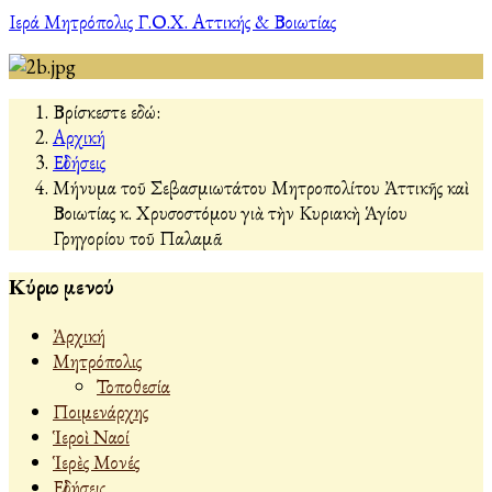
Ιερά Μητρόπολις Γ.Ο.Χ. Αττικής & Βοιωτίας
Βρίσκεστε εδώ:
Αρχική
Εἰδήσεις
Μήνυμα τοῦ Σεβασμιωτάτου Μητροπολίτου Ἀττικῆς καὶ
Βοιωτίας κ. Χρυσοστόμου γιὰ τὴν Κυριακὴ Ἁγίου
Γρηγορίου τοῦ Παλαμᾶ
Κύριο μενού
Ἀρχική
Μητρόπολις
Τοποθεσία
Ποιμενάρχης
Ἱεροὶ Ναοί
Ἱερὲς Μονές
Εἰδήσεις