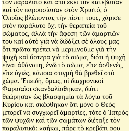
τὸν παράλυτο καὶ ἀπὸ ἐκεὶ τὸν κατέβασαν
καὶ τὸν παρουσίασαν στὸν Χριστό, ὁ
Ὁποῖος βλέποντας τὴν πίστη τους, χάρισε
στὸν παράλυτο ὄχι τὴν θεραπεία τοῦ
σώματος, ἀλλὰ τὴν ἄφεση τῶν ἁμαρτιῶν
του καὶ αὐτὸ γιὰ νὰ διδάξει σὲ ὅλους μας
ὅτι πρῶτα πρέπει νὰ μεριμνοῦμε γιὰ τὴν
ψυχὴ καὶ ὕστερα γιὰ τὸ σῶμα, διότι ἡ ψυχὴ
εἶναι ἀθάνατη, ἑνῶ τὸ σῶμα, εἴτε ἀσθενὲς,
εἴτε ὑγιές, κάποια στιγμὴ θὰ βρεθεῖ στὸ
χῶμα. Ἐπειδή, ὅμως, οἱ διαχρονικοὶ
Φαρισαῖοι σκανδαλίσθηκαν, διότι
θεώρησαν ὡς βλασφημία τὰ λόγια τοῦ
Κυρίου καὶ σκέφθηκαν ὅτι μόνο ὁ Θεὸς
μπορεῖ νὰ συγχωρεῖ ἁμαρτίες, τότε ὁ Ἰατρὸς
τῶν ψυχῶν καὶ τῶν σωμάτων διέταξε τὸν
παραλυτικό: «σήκω, πάρε τὸ κρεβάτι σου