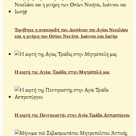
Τιμήθηκε η ανακομιδή των Λειψάνων του Αγίου Νικολάου
και η μνήμη των Οσίων Νικήτα, Ιωάννου και Ιωσήφ
Η εορτή της Αγίας Τριάδος στην Μητρόπολή μας
Η εορτή της Πεντηκοστής στην Αγία Τριάδα Ασπροπύργου