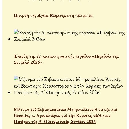
Η εορτή της Αγίας Μαρίνης στην Κερατέα
Έναρξη της Α´ κατασκηνωτικής περιόδου «Περιβόλι της
Σουμελά 2026»
Μήνυμα τοῦ Σεβασμιωτάτου Μητροπολίτου Ἀττικῆς καὶ
Βοιωτίας κ. Χρυσοστόμου γιὰ τὴν Κυριακὴ τῶν Ἁγίων
Πατέρων τῆς Δ´ Οἰκουμενικῆς Συνόδου 2026