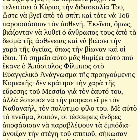
τελειώσει ὁ Κύριος τὴν διδασκαλία Του,
ὥστε νὰ βγεῖ ἀπὸ τὸ σπίτι καὶ τότε νὰ Τοῦ
παρουσιάσουν τὸν ἀσθενή. Ἐκεῖνοι, ὅμως,
βιάζονταν νὰ λυθεῖ ὁ ἄνθρωπος τους ἀπὸ τὰ
δεσμὰ τῆς ἀσθένειας καὶ νὰ βιώσει τὴν
χαρὰ τῆς ὑγείας, ὅπως τὴν βίωναν καὶ οἱ
ἴδιοι. Τὸ σημεῖο αὐτὸ μᾶς θυμίζει αὐτὸ ποὺ
ἔκανε ὁ Ἀπόστολος Φίλιππος στὸ
Εὐαγγελικὸ Ἀνάγνωσμα τῆς προηγούμενης
Κυριακῆς∙ δὲν κράτησε τὴν χαρὰ τῆς
εὕρεσης τοῦ Μεσσία γιὰ τὸν ἑαυτό του,
ἀλλὰ ἔσπευσε νὰ τὴν μοιραστεῖ μὲ τὸν
Ναθαναήλ, τὸν πολύτιμο φίλο του. Μὲ αὐτὸ
τὸ πνεῦμα, λοιπόν, οἱ τέσσερεις ἄνδρες
ἀποφάσισαν νὰ παραβλέψουν τὰ ἐμπόδια∙
ἄνοιξαν τὴν στέγη τοῦ σπιτιοῦ, σήκωσαν