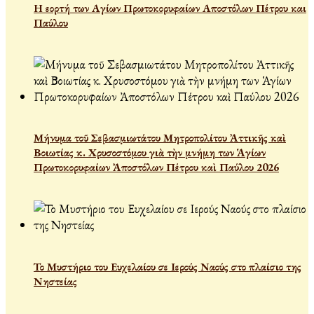
Η εορτή των Αγίων Πρωτοκορυφαίων Αποστόλων Πέτρου και
Παύλου
Μήνυμα τοῦ Σεβασμιωτάτου Μητροπολίτου Ἀττικῆς καὶ
Βοιωτίας κ. Χρυσοστόμου γιὰ τὴν μνήμη των Ἁγίων
Πρωτοκορυφαίων Ἀποστόλων Πέτρου καὶ Παύλου 2026
Το Μυστήριο του Ευχελαίου σε Ιερούς Ναούς στο πλαίσιο της
Νηστείας