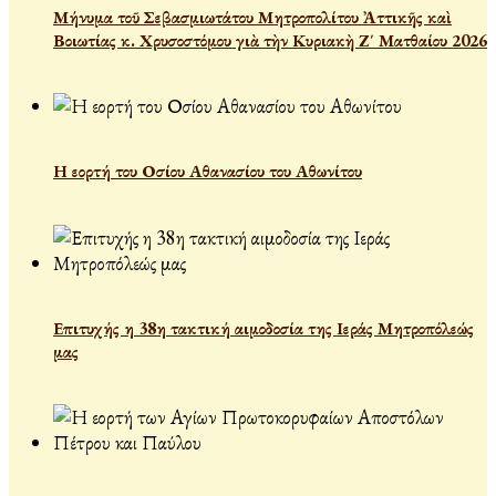
Μήνυμα τοῦ Σεβασμιωτάτου Μητροπολίτου Ἀττικῆς καὶ
Βοιωτίας κ. Χρυσοστόμου γιὰ τὴν Κυριακὴ Ζ΄ Ματθαίου 2026
Η εορτή του Οσίου Αθανασίου του Αθωνίτου
Επιτυχής η 38η τακτική αιμοδοσία της Ιεράς Μητροπόλεώς
μας