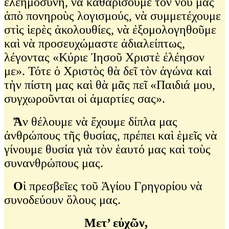
ἐλεημοσύνη, νὰ καθαρίσουμε τὸν νοῦ μας
ἀπὸ πονηροὺς λογισμούς, νὰ συμμετέχουμε
στὶς ἱερὲς ἀκολουθίες, νὰ ἐξομολογηθοῦμε
καὶ νὰ προσευχώμαστε ἀδιαλείπτως,
λέγοντας «Κύριε Ἰησοῦ Χριστὲ ἐλέησον
με». Τότε ὁ Χριστὸς θὰ δεῖ τὸν ἀγώνα καὶ
τὴν πίστη μας καὶ θὰ μᾶς πεῖ «Παιδιά μου,
συγχωροῦνται οἱ ἁμαρτίες σας».
Ἄ
ν θέλουμε νὰ ἔχουμε δίπλα μας
ἀνθρώπους τῆς θυσίας, πρέπει καὶ ἑμεῖς νὰ
γίνουμε θυσία γιὰ τὸν ἑαυτό μας καὶ τοὺς
συνανθρώπους μας.
Ο
ἱ πρεσβεῖες τοῦ Ἁγίου Γρηγορίου νὰ
συνοδεύουν ὅλους μας.
Μετ’ εὐχῶν,