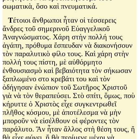
σωματικὰ, ὅσο καὶ πνευματικά.
Τ
έτοιοι ἄνθρωποι ἦταν οἱ τέσσερεις
ἄνδρες τοῦ σημερινοῦ Εὐαγγελικοῦ
Ἀναγνώσματος. Χάρη στὴν πολλή τους
ἀγάπη, πρόθυμα ἔσπευδαν νὰ διακονήσουν
τὸν παραλυτικὸ φίλο τους. Καὶ χάρη στὴν
πολλή τους πίστη, μὲ αὐθόρμητο
ἐνθουσιασμὸ καὶ βεβαιότητα τὸν σήκωσαν
ξαπλωμένο στο κρεβάτι του καὶ τὸν
ὁδήγησαν ἑνώπιον τοῦ Σωτῆρος Χριστοῦ
γιὰ νὰ τὸν θεραπεύσει. Στὸ σπίτι, ὅμως, ποὺ
κήρυττε ὁ Χριστὸς εἶχε συγκεντρωθεῖ
πλῆθος κόσμου, μὲ ἀποτέλεσμα νὰ μὴν
μποροῦν νὰ εἰσέλθουν οἱ φέροντες τὸν
παράλυτο. Ἄν ἦταν ἄλλος στὴ θέση τους, ἤ
θὰ εἶχε φύγει, ἤ θὰ περίμενε μέχρι νὰ