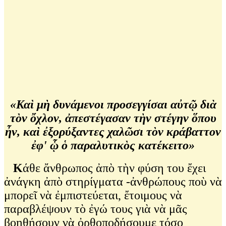
«Καὶ μὴ δυνάμενοι προσεγγίσαι αὐτῷ διὰ
τὸν ὄχλον, ἀπεστέγασαν τὴν στέγην ὅπου
ἦν, καὶ ἐξορύξαντες χαλῶσι τὸν κράβαττον
ἐφ' ᾧ ὁ παραλυτικὸς κατέκειτο»
Κ
άθε ἄνθρωπος ἀπὸ τὴν φύση του ἔχει
ἀνάγκη ἀπὸ στηρίγματα -ἀνθρώπους ποὺ νὰ
μπορεῖ νὰ ἐμπιστεύεται, ἔτοιμους νὰ
παραβλέψουν τὸ ἐγώ τους γιὰ νὰ μᾶς
βοηθήσουν νὰ ὀρθοποδήσουμε τόσο