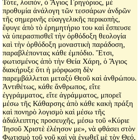
Τότε, λοιπόν, ὁ Ἅγιος Γρηγόριος, μὲ
προθυμία ἀνάλογη τῶν τεσσάρων ἀνδρῶν
τῆς σημερινῆς εὐαγγελικῆς περικοπὴς,
ἔφυγε ἀπὸ τὸ ἐρημητήριο του καὶ ἔσπευσε
νὰ ὑπερασπισθεῖ τὴν ὀρθόδοξη θεολογία
καὶ τὴν ὀρθόδοξη μοναστικὴ παράδοση,
παραβλέποντας κάθε ἐμπόδιο. Ἔτσι,
φωτισμένος ἀπὸ τὴν Θεία Χάρη, ὁ Ἅγιος
διακήρυξε ὅτι ἡ μόρφωση δὲν
παρεμβάλλεται μεταξύ Θεοῦ καὶ ἀνθρώπου.
Ἀντιθέτως, κάθε ἄνθρωπος, εἴτε
ἐγγράμματος, εἴτε ἀγράμματος, μπορεῖ
μέσω τῆς Κάθαρσης ἀπὸ κάθε κακὴ πράξη
καὶ πονηρὸ λογισμὸ καὶ μέσω τῆς
ἀδιάλειπτης προσευχῆς, μέσω τοῦ «Κύριε
Ἰησοῦ Χριστὲ ἐλέησον με», νὰ φθάσει στὸν
Φωτισμὸ τοῦ νοῦ καὶ νὰ ἑνωθεῖ μὲ τὸν Θεό,