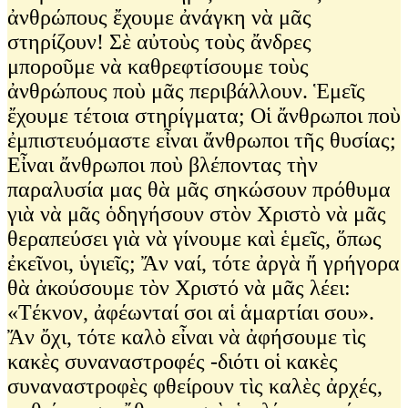
ἀνθρώπους ἔχουμε ἀνάγκη νὰ μᾶς
στηρίζουν! Σὲ αὐτοὺς τοὺς ἄνδρες
μποροῦμε νὰ καθρεφτίσουμε τοὺς
ἀνθρώπους ποὺ μᾶς περιβάλλουν. Ἑμεῖς
ἔχουμε τέτοια στηρίγματα; Οἱ ἄνθρωποι ποὺ
ἐμπιστευόμαστε εἶναι ἄνθρωποι τῆς θυσίας;
Εἶναι ἄνθρωποι ποὺ βλέποντας τὴν
παραλυσία μας θὰ μᾶς σηκώσουν πρόθυμα
γιὰ νὰ μᾶς ὁδηγήσουν στὸν Χριστὸ νὰ μᾶς
θεραπεύσει γιὰ νὰ γίνουμε καὶ ἑμεῖς, ὅπως
ἐκεῖνοι, ὑγιεῖς; Ἄν ναί, τότε ἀργὰ ἤ γρήγορα
θὰ ἀκούσουμε τὸν Χριστό νὰ μᾶς λέει:
«Τέκνον, ἀφέωνταί σοι αἱ ἁμαρτίαι σου».
Ἄν ὄχι, τότε καλὸ εἶναι νὰ ἀφήσουμε τὶς
κακὲς συναναστροφές -διότι οἱ κακὲς
συναναστροφὲς φθείρουν τὶς καλὲς ἀρχές,