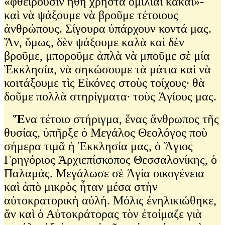
«φθείρουσιν ἤθη χρηστὰ ὁμιλίαι κακαί»-
καὶ νὰ ψάξουμε νὰ βροῦμε τέτοιους
ἀνθρώπους. Σίγουρα ὑπάρχουν κοντά μας.
Ἄν, ὅμως, δὲν ψάξουμε καλὰ καὶ δὲν
βροῦμε, μποροῦμε ἀπλὰ νὰ μποῦμε σὲ μία
Ἐκκλησία, νὰ σηκώσουμε τὰ μάτια καὶ νὰ
κοιτάξουμε τὶς Εἰκόνες στοὺς τοίχους∙ θὰ
δοῦμε πολλὰ στηρίγματα∙ τοὺς Ἁγίους μας.
Ἕ
να τέτοιο στήριγμα, ἕνας ἄνθρωπος τῆς
θυσίας, ὑπῆρξε ὁ Μεγάλος Θεολόγος ποὺ
σήμερα τιμᾶ ἡ Ἐκκλησία μας, ὁ Ἅγιος
Γρηγόριος Ἀρχιεπίσκοπος Θεσσαλονίκης, ὁ
Παλαμάς. Μεγάλωσε σὲ Ἁγία οικογένεια
καὶ ἀπὸ μικρὸς ἦταν μέσα στὴν
αὐτοκρατορικὴ αὐλή. Μόλις ἐνηλικιώθηκε,
ἄν καὶ ὁ Αὐτοκράτορας τὸν ἐτοίμαζε γιὰ