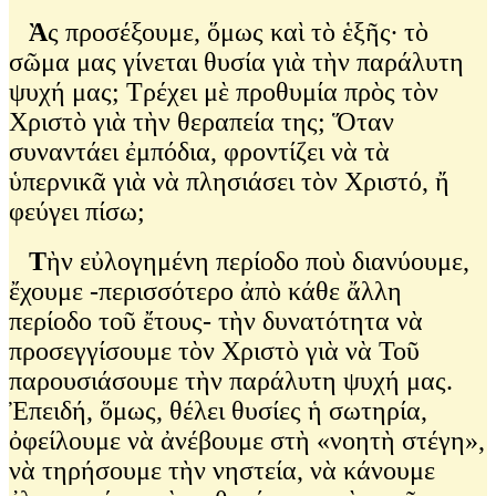
Ὰ
ς προσέξουμε, ὅμως καὶ τὸ ἑξῆς∙ τὸ
σῶμα μας γίνεται θυσία γιὰ τὴν παράλυτη
ψυχή μας; Τρέχει μὲ προθυμία πρὸς τὸν
Χριστὸ γιὰ τὴν θεραπεία της; Ὅταν
συναντάει ἐμπόδια, φροντίζει νὰ τὰ
ὑπερνικᾶ γιὰ νὰ πλησιάσει τὸν Χριστό, ἤ
φεύγει πίσω;
Τ
ὴν εὐλογημένη περίοδο ποὺ διανύουμε,
ἔχουμε -περισσότερο ἀπὸ κάθε ἄλλη
περίοδο τοῦ ἔτους- τὴν δυνατότητα νὰ
προσεγγίσουμε τὸν Χριστὸ γιὰ νὰ Τοῦ
παρουσιάσουμε τὴν παράλυτη ψυχή μας.
Ἐπειδή, ὅμως, θέλει θυσίες ἡ σωτηρία,
ὀφείλουμε νὰ ἀνέβουμε στὴ «νοητὴ στέγη»,
νὰ τηρήσουμε τὴν νηστεία, νὰ κάνουμε