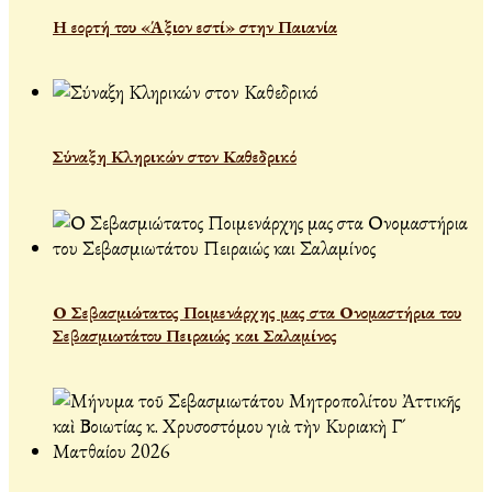
Η εορτή του «Άξιον εστί» στην Παιανία
Σύναξη Κληρικών στον Καθεδρικό
Ο Σεβασμιώτατος Ποιμενάρχης μας στα Ονομαστήρια του
Σεβασμιωτάτου Πειραιώς και Σαλαμίνος