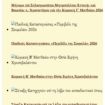
Μήνυμα τοῦ Σεβασμιωτάτου Μητροπολίτου Ἀττικῆς καὶ
Βοιωτίας κ. Χρυσοστόμου γιὰ τὴν Κυριακὴ Γ´ Ματθαίου 2026
Παιδικές Κατασκηνώσεις «Περιβόλι της Σουμελά» 2026
Κυριακή Β' Ματθαίου στην Οσία Ειρήνη Χρυσοβαλάντου
Σύναξη Κατηχητών επί τη λήξει του εκπαιδευτικού έτους