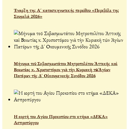
Έναρξη της Α´ κατασκηνωτικής περιόδου «Περιβόλι της
Σουμελά 2026»
Μήνυμα τοῦ Σεβασμιωτάτου Μητροπολίτου Ἀττικῆς καὶ
Βοιωτίας κ. Χρυσοστόμου γιὰ τὴν Κυριακὴ τῶν Ἁγίων
Πατέρων τῆς Δ´ Οἰκουμενικῆς Συνόδου 2026
Η εορτή του Αγίου Προκοπίου στο κτήμα «ΔΕΚΑ»
Ασπροπύργου