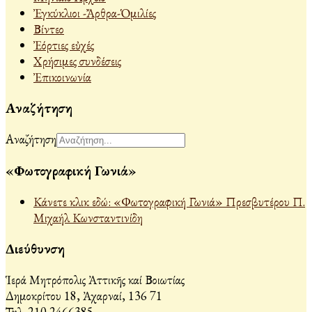
Ἐγκύκλιοι -Ἄρθρα-Ὁμιλίες
Βίντεο
Ἐόρτιες εὐχές
Χρήσιμες συνδέσεις
Ἐπικοινωνία
Αναζήτηση
Αναζήτηση
«Φωτογραφική Γωνιά»
Κάνετε κλικ εδώ: «Φωτογραφική Γωνιά» Πρεσβυτέρου Π.
Μιχαήλ Κωνσταντινίδη
Διεύθυνση
Ἱερά Μητρόπολις Ἀττικῆς καί Βοιωτίας
Δημοκρίτου 18, Ἀχαρναί, 136 71
Τηλ. 210 2466385