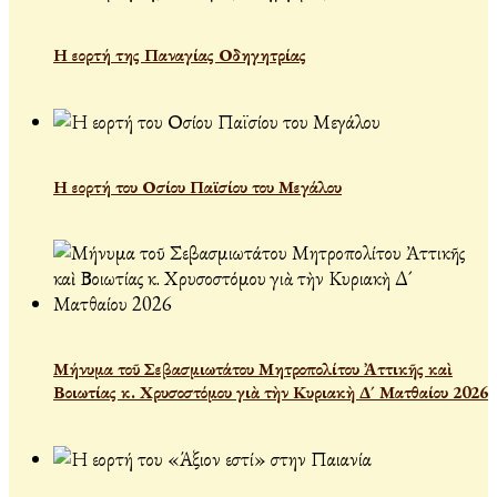
Η εορτή της Παναγίας Οδηγητρίας
Η εορτή του Οσίου Παϊσίου του Μεγάλου
Μήνυμα τοῦ Σεβασμιωτάτου Μητροπολίτου Ἀττικῆς καὶ
Βοιωτίας κ. Χρυσοστόμου γιὰ τὴν Κυριακὴ Δ´ Ματθαίου 2026