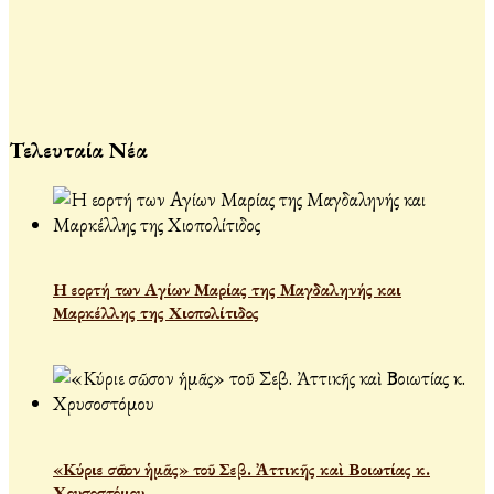
Τελευταία Νέα
Η εορτή των Αγίων Μαρίας της Μαγδαληνής και
Μαρκέλλης της Χιοπολίτιδος
«Κύριε σῶσον ἡμᾶς» τοῦ Σεβ. Ἀττικῆς καὶ Βοιωτίας κ.
Χρυσοστόμου