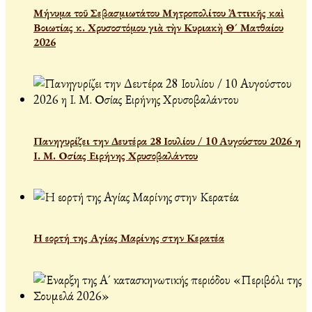
Μήνυμα τοῦ Σεβασμιωτάτου Μητροπολίτου Ἀττικῆς καὶ
Βοιωτίας κ. Χρυσοστόμου γιὰ τὴν Κυριακὴ Θ´ Ματθαίου
2026
Πανηγυρίζει την Δευτέρα 28 Ιουλίου / 10 Αυγούστου 2026 η
Ι. Μ. Οσίας Ειρήνης Χρυσοβαλάντου
Η εορτή της Αγίας Μαρίνης στην Κερατέα