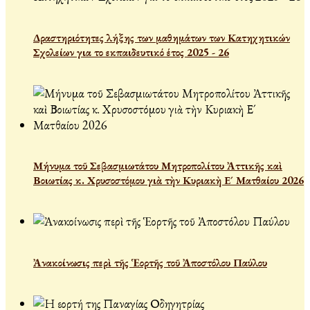
Δραστηριότητες λήξης των μαθημάτων των Κατηχητικών
Σχολείων για το εκπαιδευτικό έτος 2025 - 26
Μήνυμα τοῦ Σεβασμιωτάτου Μητροπολίτου Ἀττικῆς καὶ
Βοιωτίας κ. Χρυσοστόμου γιὰ τὴν Κυριακὴ Ε´ Ματθαίου 2026
Ἀνακοίνωσις περὶ τῆς Ἑορτῆς τοῦ Ἀποστόλου Παύλου