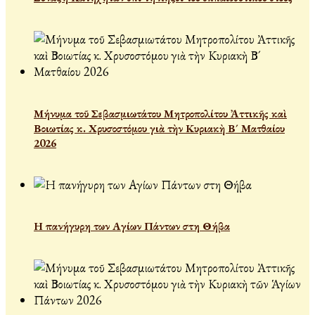
Μήνυμα τοῦ Σεβασμιωτάτου Μητροπολίτου Ἀττικῆς καὶ
Βοιωτίας κ. Χρυσοστόμου γιὰ τὴν Κυριακὴ Β´ Ματθαίου
2026
Η πανήγυρη των Αγίων Πάντων στη Θήβα