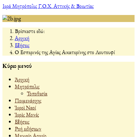
Ιερά Μητρόπολις Γ.Ο.Χ. Αττικής & Βοιωτίας
Βρίσκεστε εδώ:
Αρχική
Εἰδήσεις
Ο Εσπερινός της Αγίας Αικατερίνης στο Λουτουφί
Κύριο μενού
Ἀρχική
Μητρόπολις
Τοποθεσία
Ποιμενάρχης
Ἱεροὶ Ναοί
Ἱερὲς Μονές
Εἰδήσεις
Ροή ειδήσεων
Μηνιαίο Αρχείο