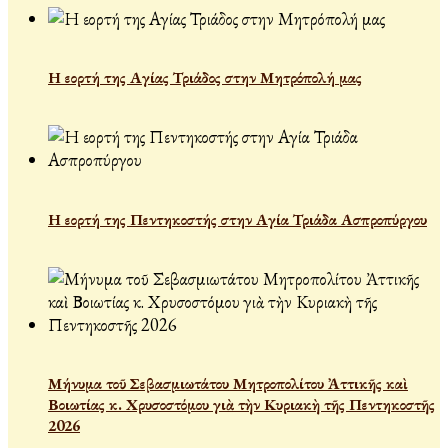
Η εορτή της Αγίας Τριάδος στην Μητρόπολή μας
Η εορτή της Πεντηκοστής στην Αγία Τριάδα Ασπροπύργου
Μήνυμα τοῦ Σεβασμιωτάτου Μητροπολίτου Ἀττικῆς καὶ
Βοιωτίας κ. Χρυσοστόμου γιὰ τὴν Κυριακὴ τῆς Πεντηκοστῆς
2026