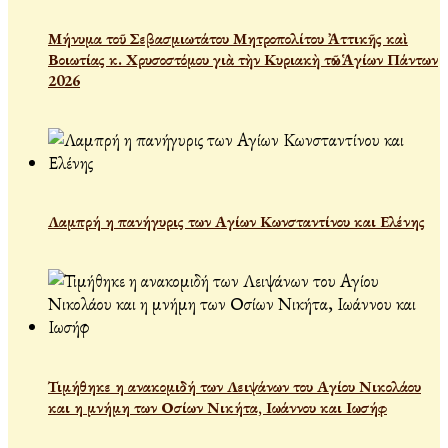
Μήνυμα τοῦ Σεβασμιωτάτου Μητροπολίτου Ἀττικῆς καὶ
Βοιωτίας κ. Χρυσοστόμου γιὰ τὴν Κυριακὴ τῶν Ἁγίων Πάντων
2026
Λαμπρή η πανήγυρις των Αγίων Κωνσταντίνου και Ελένης
Τιμήθηκε η ανακομιδή των Λειψάνων του Αγίου Νικολάου
και η μνήμη των Οσίων Νικήτα, Ιωάννου και Ιωσήφ