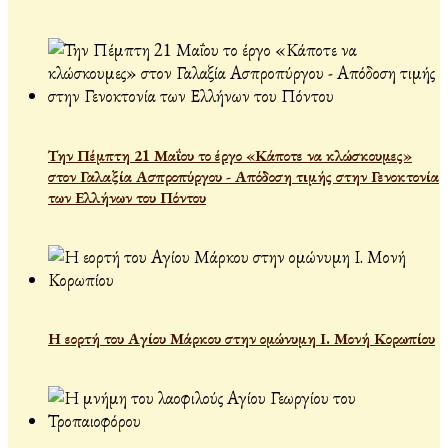
Την Πέμπτη 21 Μαΐου το έργο «Κάποτε να κλώσκουμες»
στον Γαλαξία Ασπροπύργου - Απόδοση τιμής στην Γενοκτονία
των Ελλήνων του Πόντου
Η εορτή του Αγίου Μάρκου στην ομώνυμη Ι. Μονή Κορωπίου