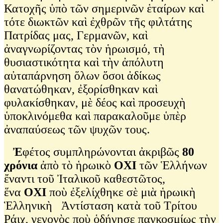
Κατοχῆς ὑπὸ τῶν σημερινῶν ἑταίρων καὶ
τότε διωκτῶν καὶ ἐχθρῶν τῆς φιλτάτης
Πατρίδας μας, Γερμανῶν, καὶ
ἀναγνωρίζοντας τὸν ἡρωισμό, τὴ
θυσιαστικότητα καὶ τὴν ἀπόλυτη
αὐταπάρνηση ὅλων ὅσοι ἀδίκως
θανατώθηκαν, ἐξορίσθηκαν καὶ
φυλακίσθηκαν, μὲ δέος καὶ προσευχὴ
ὑποκλινόμεθα καὶ παρακαλοῦμε ὑπὲρ
ἀναπαύσεως τῶν ψυχῶν τους.
Ἐ
φέτος συμπληρώνονται ἀκριβῶς
80
χρόνια
ἀπὸ τὸ ἡρωικὸ
ΟΧΙ
τῶν Ἑλλήνων
ἔναντι τοῦ Ἰταλικοῦ καθεστῶτος,
ἕνα
ΟΧΙ
ποὺ ἐξελίχθηκε σὲ μιὰ ἡρωικὴ
Ἑλληνικὴ Ἀντίσταση κατὰ τοῦ Τρίτου
Ράιχ, γεγονὸς ποὺ ὁδήγησε παγκοσμίως τὴν