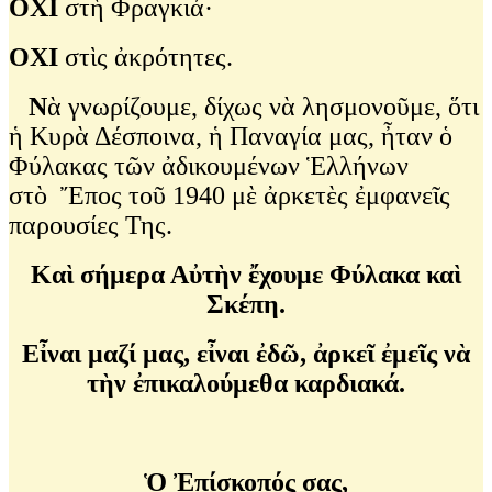
ΟΧΙ
στὴ Φραγκιά
·
ΟΧΙ
στὶς ἀκρότητες.
Ν
ὰ γνωρίζουμε, δίχως νὰ λησμονοῦμε, ὅτι
ἡ Κυρὰ Δέσποινα, ἡ Παναγία μας, ἦταν ὁ
Φύλακας τῶν ἀδικουμένων Ἑλλήνων
στὸ Ἔπος τοῦ 1940 μὲ ἀρκετὲς ἐμφανεῖς
παρουσίες Της.
Καὶ σήμερα Αὐτὴν ἔχουμε Φύλακα καὶ
Σκέπη.
Εἶναι μαζί μας, εἶναι ἐδῶ, ἀρκεῖ ἐμεῖς νὰ
τὴν ἐπικαλούμεθα καρδιακά.
Ὁ Ἐπίσκοπός σας,