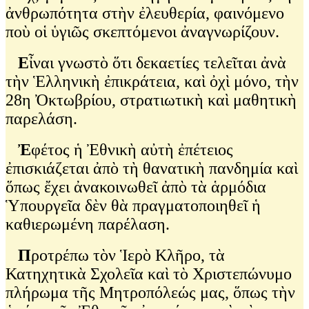
ἀνθρωπότητα στὴν ἐλευθερία, φαινόμενο
ποὺ οἱ ὑγιῶς σκεπτόμενοι ἀναγνωρίζουν.
Ε
ἶναι γνωστὸ ὅτι δεκαετίες τελεῖται ἀνὰ
τὴν Ἑλληνικὴ ἐπικράτεια, καὶ ὀχὶ μόνο, τὴν
28η Ὀκτωβρίου, στρατιωτικὴ καὶ μαθητικὴ
παρελάση.
Ἐ
φέτος ἡ Ἐθνικὴ αὐτὴ ἐπέτειος
ἐπισκιάζεται ἀπὸ τὴ θανατικὴ πανδημία καὶ
ὅπως ἔχει ἀνακοινωθεῖ ἀπὸ τὰ ἁρμόδια
Ὑπουργεῖα δὲν θὰ πραγματοποιηθεῖ ἡ
καθιερωμένη παρέλαση.
Π
ροτρέπω τὸν Ἱερὸ Κλῆρο, τὰ
Κατηχητικὰ Σχολεῖα καὶ τὸ Χριστεπώνυμο
πλήρωμα τῆς Μητροπόλεώς μας, ὅπως τὴν