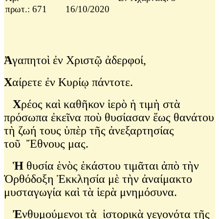
πρωτ.: 671
16/10/2020
Ἀ
γαπητοὶ ἐν Χριστῷ ἀδερφοί,
Χ
αίρετε ἐν Κυρίῳ πάντοτε.
Χ
ρέος καὶ καθῆκον ἱερὸ ἡ τιμὴ στὰ
πρόσωπα ἐκεῖνα ποὺ θυσίασαν ἕως θανάτου
τὴ ζωή τους ὑπὲρ τῆς ἀνεξαρτησίας
τοῦ Ἔθνους μας.
Ἡ
θυσία ἑνὸς ἑκάστου τιμᾶται ἀπὸ τὴν
Ὀρθόδοξη Ἐκκλησία μὲ τὴν ἀναίμακτο
μυσταγωγία καὶ τὰ ἱερὰ μνημόσυνα.
Ἐ
νθυμούμενοι τὰ ἱστορικὰ γεγονότα τῆς