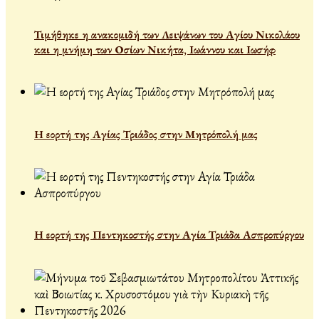
Τιμήθηκε η ανακομιδή των Λειψάνων του Αγίου Νικολάου
και η μνήμη των Οσίων Νικήτα, Ιωάννου και Ιωσήφ
Η εορτή της Αγίας Τριάδος στην Μητρόπολή μας
Η εορτή της Πεντηκοστής στην Αγία Τριάδα Ασπροπύργου