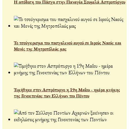
Η απόδοση του Πάσχα στην Παναγία Σουμελά Ασπροπύργου
Το τσούγκρισμα του πασχαλινού αυγού σε Ιερούς Ναούς και
Μονές της Μητροπόλεώς μας
Τιμήθηκε στον Ασπρόπυργο η 19η Μαΐου - ημέρα μνήμης
της Γενοκτονίας των Ελλήνων του Πόντου