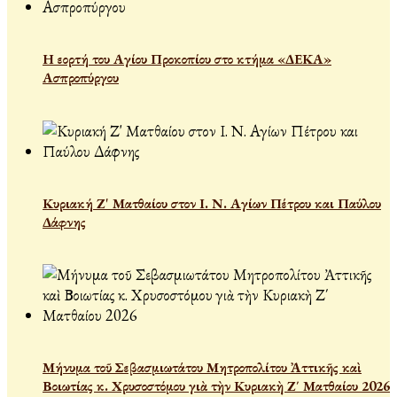
Η εορτή του Αγίου Προκοπίου στο κτήμα «ΔΕΚΑ»
Ασπροπύργου
Κυριακή Ζ' Ματθαίου στον Ι. Ν. Αγίων Πέτρου και Παύλου
Δάφνης
Μήνυμα τοῦ Σεβασμιωτάτου Μητροπολίτου Ἀττικῆς καὶ
Βοιωτίας κ. Χρυσοστόμου γιὰ τὴν Κυριακὴ Ζ΄ Ματθαίου 2026