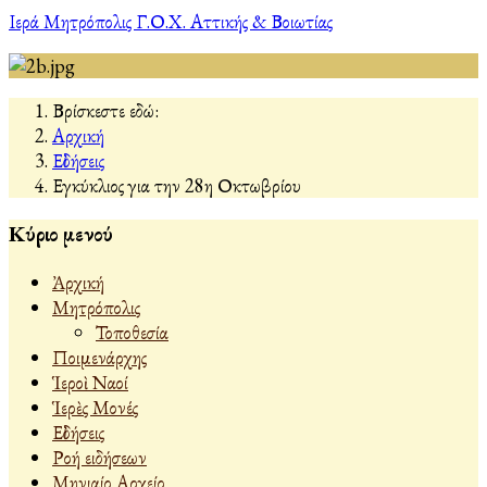
Ιερά Μητρόπολις Γ.Ο.Χ. Αττικής & Βοιωτίας
Βρίσκεστε εδώ:
Αρχική
Εἰδήσεις
Εγκύκλιος για την 28η Οκτωβρίου
Κύριο μενού
Ἀρχική
Μητρόπολις
Τοποθεσία
Ποιμενάρχης
Ἱεροὶ Ναοί
Ἱερὲς Μονές
Εἰδήσεις
Ροή ειδήσεων
Μηνιαίο Αρχείο