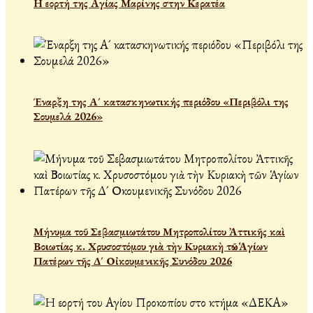
Η εορτή της Αγίας Μαρίνης στην Κερατέα
Έναρξη της Α´ κατασκηνωτικής περιόδου «Περιβόλι της
Σουμελά 2026»
Μήνυμα τοῦ Σεβασμιωτάτου Μητροπολίτου Ἀττικῆς καὶ
Βοιωτίας κ. Χρυσοστόμου γιὰ τὴν Κυριακὴ τῶν Ἁγίων
Πατέρων τῆς Δ´ Οἰκουμενικῆς Συνόδου 2026