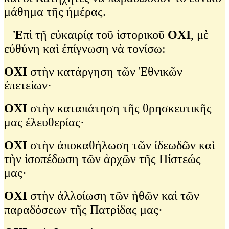
μάθημα τῆς ἡμέρας.
Ἐ
πὶ τῇ εὐκαιρίᾳ τοῦ ἱστορικοῦ
ΟΧΙ
, μὲ
εὐθύνη καὶ ἐπίγνωση νὰ τονίσω:
ΟΧΙ
στὴν κατάργηση τῶν Ἐθνικῶν
ἐπετείων·
ΟΧΙ
στὴν καταπάτηση τῆς θρησκευτικῆς
μας ἐλευθερίας·
ΟΧΙ
στὴν ἀποκαθήλωση τῶν ἰδεωδῶν καὶ
τὴν ἰσοπέδωση τῶν ἀρχῶν τῆς Πίστεώς
μας·
ΟΧΙ
στὴν ἀλλοίωση τῶν ἠθῶν καὶ τῶν
παραδόσεων τῆς Πατρίδας μας·