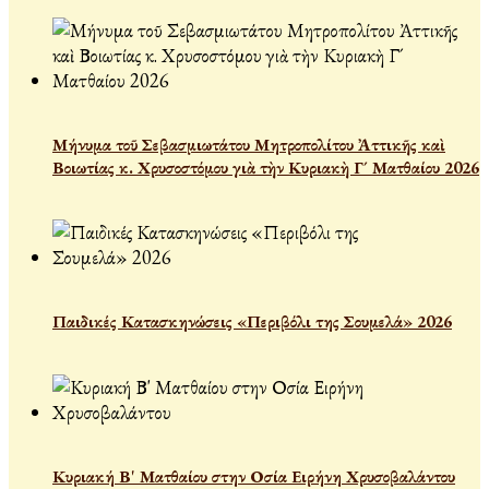
Μήνυμα τοῦ Σεβασμιωτάτου Μητροπολίτου Ἀττικῆς καὶ
Βοιωτίας κ. Χρυσοστόμου γιὰ τὴν Κυριακὴ Γ´ Ματθαίου 2026
Παιδικές Κατασκηνώσεις «Περιβόλι της Σουμελά» 2026
Κυριακή Β' Ματθαίου στην Οσία Ειρήνη Χρυσοβαλάντου