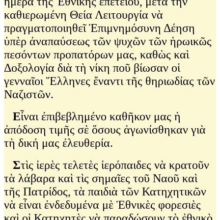
ἡμέρα τῆς Ἐθνικῆς ἐπετείου, μετὰ τὴν
καθιερωμένη Θεία Λειτουργία νὰ
πραγματοποιηθεῖ Ἐπιμνημόσυνη Δέηση
ὑπὲρ ἀναπαύσεως τῶν ψυχῶν τῶν ἡρωικῶς
πεσόντων προπατόρων μας, καθὼς καὶ
Δοξολογία διὰ τὴ νίκη ποῦ βίωσαν οἱ
γενναῖοι Ἕλληνες ἔναντι τῆς θηριωδίας τῶν
Ναζιστῶν.
Ε
ἶναι ἐπιβεβλημένο καθῆκον μας ἡ
ἀπόδοση τιμῆς σὲ ὅσους ἀγωνίσθηκαν γιὰ
τὴ δική μας ἐλευθερία.
Σ
τὶς ἱερὲς τελετὲς ἱερόπαιδες νὰ κρατοῦν
τὰ λάβαρα καὶ τὶς σημαῖες τοῦ Ναοῦ καὶ
τῆς Πατρίδος, τὰ παιδιὰ τῶν Κατηχητικῶν
νὰ εἶναι ἐνδεδυμένα μὲ Ἐθνικὲς φορεσιὲς
καὶ οἱ Κατηχητὲς νὰ παραδώσουν τὸ ἐθνικὸ