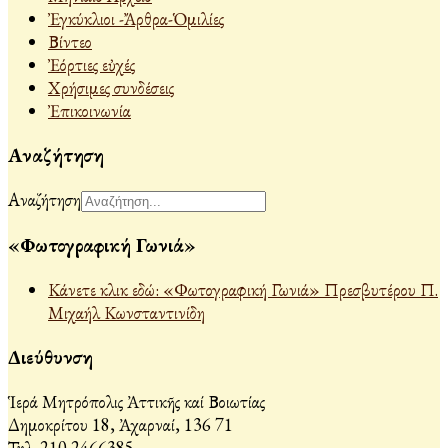
Ἐγκύκλιοι -Ἄρθρα-Ὁμιλίες
Βίντεο
Ἐόρτιες εὐχές
Χρήσιμες συνδέσεις
Ἐπικοινωνία
Αναζήτηση
Αναζήτηση
«Φωτογραφική Γωνιά»
Κάνετε κλικ εδώ: «Φωτογραφική Γωνιά» Πρεσβυτέρου Π.
Μιχαήλ Κωνσταντινίδη
Διεύθυνση
Ἱερά Μητρόπολις Ἀττικῆς καί Βοιωτίας
Δημοκρίτου 18, Ἀχαρναί, 136 71
Τηλ. 210 2466385