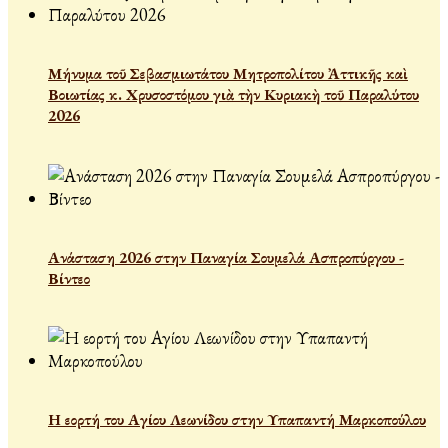
Μήνυμα τοῦ Σεβασμιωτάτου Μητροπολίτου Ἀττικῆς καὶ
Βοιωτίας κ. Χρυσοστόμου γιὰ τὴν Κυριακὴ τοῦ Παραλύτου
2026
Ανάσταση 2026 στην Παναγία Σουμελά Ασπροπύργου -
Βίντεο
Η εορτή του Αγίου Λεωνίδου στην Υπαπαντή Μαρκοπούλου