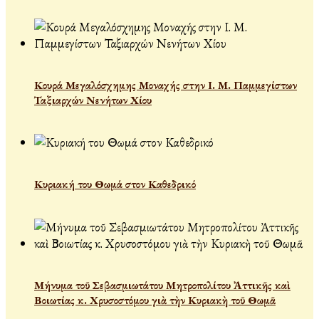
Κουρά Μεγαλόσχημης Μοναχής στην Ι. Μ. Παμμεγίστων
Ταξιαρχών Νενήτων Χίου
Κυριακή του Θωμά στον Καθεδρικό
Μήνυμα τοῦ Σεβασμιωτάτου Μητροπολίτου Ἀττικῆς καὶ
Βοιωτίας κ. Χρυσοστόμου γιὰ τὴν Κυριακὴ τοῦ Θωμᾶ