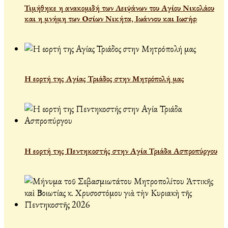
Τιμήθηκε η ανακομιδή των Λειψάνων του Αγίου Νικολάου
και η μνήμη των Οσίων Νικήτα, Ιωάννου και Ιωσήφ
Η εορτή της Αγίας Τριάδος στην Μητρόπολή μας
Η εορτή της Πεντηκοστής στην Αγία Τριάδα Ασπροπύργου