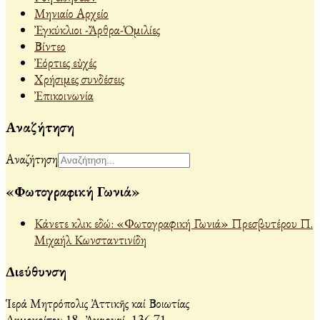
Μηνιαίο Αρχείο
Ἐγκύκλιοι -Ἄρθρα-Ὁμιλίες
Βίντεο
Ἐόρτιες εὐχές
Χρήσιμες συνδέσεις
Ἐπικοινωνία
Αναζήτηση
Αναζήτηση
«Φωτογραφική Γωνιά»
Κάνετε κλικ εδώ: «Φωτογραφική Γωνιά» Πρεσβυτέρου Π.
Μιχαήλ Κωνσταντινίδη
Διεύθυνση
Ἱερά Μητρόπολις Ἀττικῆς καί Βοιωτίας
Δημοκρίτου 18, Ἀχαρναί, 136 71