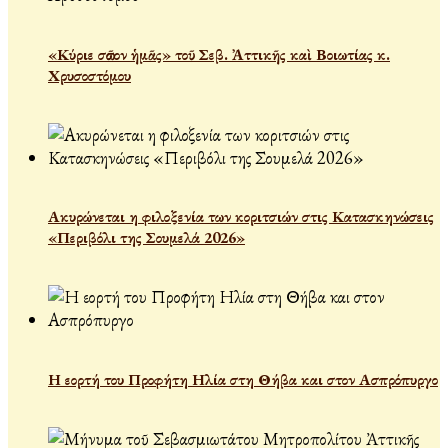
«Κύριε σῶσον ἡμᾶς» τοῦ Σεβ. Ἀττικῆς καὶ Βοιωτίας κ.
Χρυσοστόμου
Ακυρώνεται η φιλοξενία των κοριτσιών στις Κατασκηνώσεις
«Περιβόλι της Σουμελά 2026»
Η εορτή του Προφήτη Ηλία στη Θήβα και στον Ασπρόπυργο