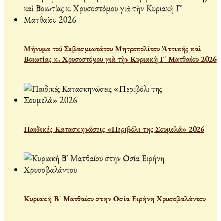
Μήνυμα τοῦ Σεβασμιωτάτου Μητροπολίτου Ἀττικῆς καὶ
Βοιωτίας κ. Χρυσοστόμου γιὰ τὴν Κυριακὴ Γ´ Ματθαίου 2026
Παιδικές Κατασκηνώσεις «Περιβόλι της Σουμελά» 2026
Κυριακή Β' Ματθαίου στην Οσία Ειρήνη Χρυσοβαλάντου