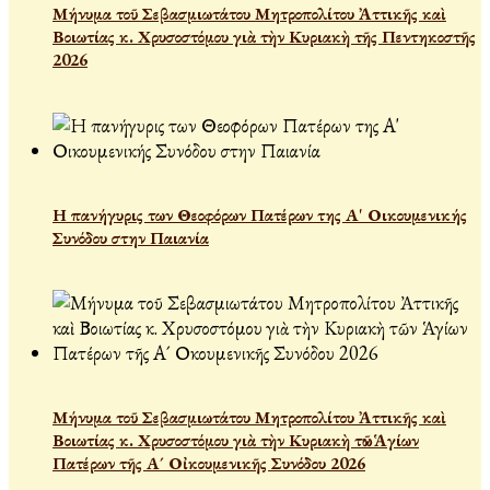
Μήνυμα τοῦ Σεβασμιωτάτου Μητροπολίτου Ἀττικῆς καὶ
Βοιωτίας κ. Χρυσοστόμου γιὰ τὴν Κυριακὴ τῆς Πεντηκοστῆς
2026
Η πανήγυρις των Θεοφόρων Πατέρων της Α' Οικουμενικής
Συνόδου στην Παιανία
Μήνυμα τοῦ Σεβασμιωτάτου Μητροπολίτου Ἀττικῆς καὶ
Βοιωτίας κ. Χρυσοστόμου γιὰ τὴν Κυριακὴ τῶν Ἁγίων
Πατέρων τῆς Α´ Οἰκουμενικῆς Συνόδου 2026