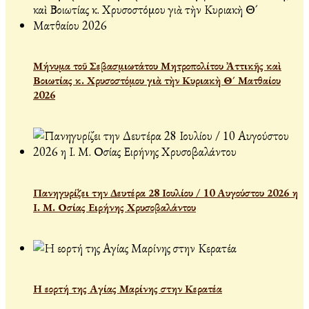
Μήνυμα τοῦ Σεβασμιωτάτου Μητροπολίτου Ἀττικῆς καὶ
Βοιωτίας κ. Χρυσοστόμου γιὰ τὴν Κυριακὴ Θ´ Ματθαίου
2026
Πανηγυρίζει την Δευτέρα 28 Ιουλίου / 10 Αυγούστου 2026 η
Ι. Μ. Οσίας Ειρήνης Χρυσοβαλάντου
Η εορτή της Αγίας Μαρίνης στην Κερατέα