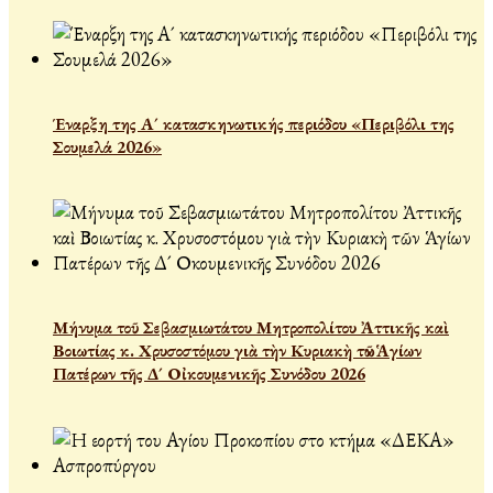
Έναρξη της Α´ κατασκηνωτικής περιόδου «Περιβόλι της
Σουμελά 2026»
Μήνυμα τοῦ Σεβασμιωτάτου Μητροπολίτου Ἀττικῆς καὶ
Βοιωτίας κ. Χρυσοστόμου γιὰ τὴν Κυριακὴ τῶν Ἁγίων
Πατέρων τῆς Δ´ Οἰκουμενικῆς Συνόδου 2026