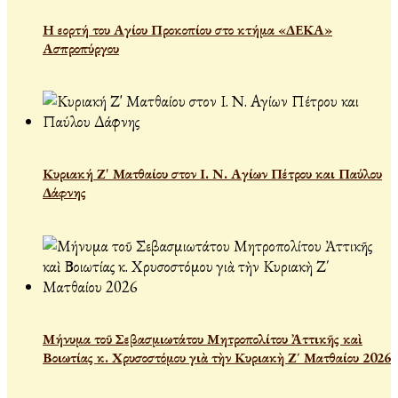
Η εορτή του Αγίου Προκοπίου στο κτήμα «ΔΕΚΑ»
Ασπροπύργου
Κυριακή Ζ' Ματθαίου στον Ι. Ν. Αγίων Πέτρου και Παύλου
Δάφνης
Μήνυμα τοῦ Σεβασμιωτάτου Μητροπολίτου Ἀττικῆς καὶ
Βοιωτίας κ. Χρυσοστόμου γιὰ τὴν Κυριακὴ Ζ΄ Ματθαίου 2026