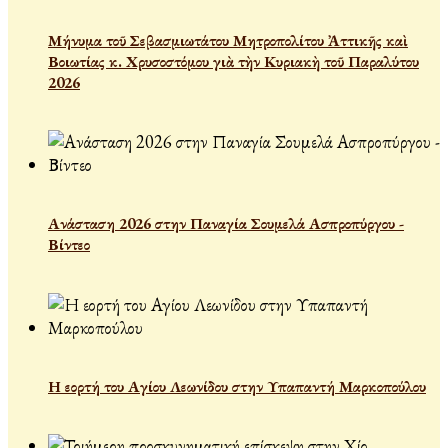
Μήνυμα τοῦ Σεβασμιωτάτου Μητροπολίτου Ἀττικῆς καὶ
Βοιωτίας κ. Χρυσοστόμου γιὰ τὴν Κυριακὴ τοῦ Παραλύτου
2026
Ανάσταση 2026 στην Παναγία Σουμελά Ασπροπύργου -
Βίντεο
Η εορτή του Αγίου Λεωνίδου στην Υπαπαντή Μαρκοπούλου