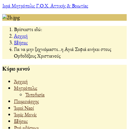
Ιερά Μητρόπολις Γ.Ο.Χ. Αττικής & Βοιωτίας
Βρίσκεστε εδώ:
Αρχική
Εἰδήσεις
Για να μην ξεχνιόμαστε…η Αγιά Σοφιά ανήκει στους
Ορθοδόξους Χριστιανούς
Κύριο μενού
Ἀρχική
Μητρόπολις
Τοποθεσία
Ποιμενάρχης
Ἱεροὶ Ναοί
Ἱερὲς Μονές
Εἰδήσεις
Ροή ειδήσεων