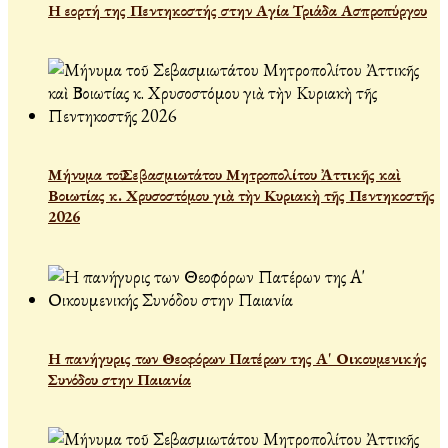
Η εορτή της Πεντηκοστής στην Αγία Τριάδα Ασπροπύργου
Μήνυμα τοῦ Σεβασμιωτάτου Μητροπολίτου Ἀττικῆς καὶ
Βοιωτίας κ. Χρυσοστόμου γιὰ τὴν Κυριακὴ τῆς Πεντηκοστῆς
2026
Η πανήγυρις των Θεοφόρων Πατέρων της Α' Οικουμενικής
Συνόδου στην Παιανία