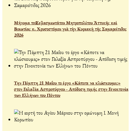
Μήνυμα τοῦ Σεβασμιωτάτου Μητροπολίτου Ἀττικῆς καὶ
Βοιωτίας κ. Χρυσοστόμου γιὰ τὴν Κυριακὴ τῆς Σαμαρείτιδος
2026
Την Πέμπτη 21 Μαΐου το έργο «Κάποτε να κλώσκουμες»
στον Γαλαξία Ασπροπύργου - Απόδοση τιμής στην Γενοκτονία
των Ελλήνων του Πόντου