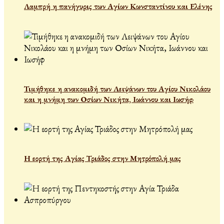
Λαμπρή η πανήγυρις των Αγίων Κωνσταντίνου και Ελένης
Τιμήθηκε η ανακομιδή των Λειψάνων του Αγίου Νικολάου
και η μνήμη των Οσίων Νικήτα, Ιωάννου και Ιωσήφ
Η εορτή της Αγίας Τριάδος στην Μητρόπολή μας