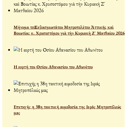
Μήνυμα τοῦ Σεβασμιωτάτου Μητροπολίτου Ἀττικῆς καὶ
Βοιωτίας κ. Χρυσοστόμου γιὰ τὴν Κυριακὴ Ζ΄ Ματθαίου 2026
Η εορτή του Οσίου Αθανασίου του Αθωνίτου
Επιτυχής η 38η τακτική αιμοδοσία της Ιεράς Μητροπόλεώς
μας