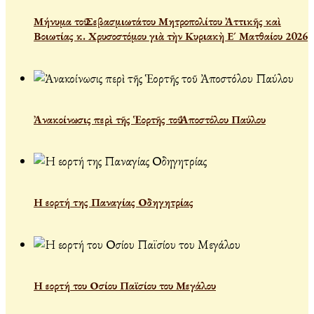
Μήνυμα τοῦ Σεβασμιωτάτου Μητροπολίτου Ἀττικῆς καὶ
Βοιωτίας κ. Χρυσοστόμου γιὰ τὴν Κυριακὴ Ε´ Ματθαίου 2026
Ἀνακοίνωσις περὶ τῆς Ἑορτῆς τοῦ Ἀποστόλου Παύλου
Η εορτή της Παναγίας Οδηγητρίας
Η εορτή του Οσίου Παϊσίου του Μεγάλου