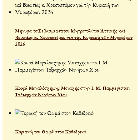
Μήνυμα τοῦ Σεβασμιωτάτου Μητροπολίτου Ἀττικῆς καὶ
Βοιωτίας κ. Χρυσοστόμου γιὰ τὴν Κυριακὴ τῶν Μυροφόρων
2026
Κουρά Μεγαλόσχημης Μοναχής στην Ι. Μ. Παμμεγίστων
Ταξιαρχών Νενήτων Χίου
Κυριακή του Θωμά στον Καθεδρικό