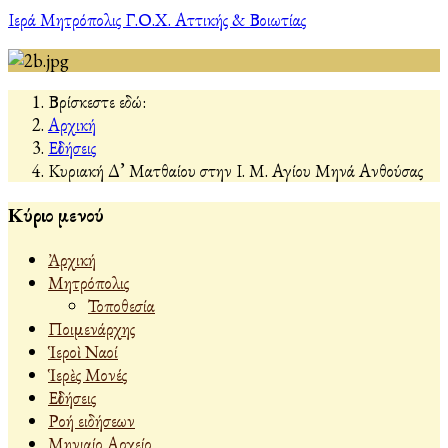
Ιερά Μητρόπολις Γ.Ο.Χ. Αττικής & Βοιωτίας
Βρίσκεστε εδώ:
Αρχική
Εἰδήσεις
Κυριακή Δ’ Ματθαίου στην Ι. Μ. Αγίου Μηνά Ανθούσας
Κύριο μενού
Ἀρχική
Μητρόπολις
Τοποθεσία
Ποιμενάρχης
Ἱεροὶ Ναοί
Ἱερὲς Μονές
Εἰδήσεις
Ροή ειδήσεων
Μηνιαίο Αρχείο