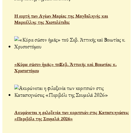
Η εορτή των Αγίων Μαρίας της Μαγδαληνής και
Μαρκέλλης της Χιοπολίτιδος
«Κύριε σῶσον ἡμᾶς» τοῦ Σεβ. Ἀττικῆς καὶ Βοιωτίας κ.
Χρυσοστόμου
Ακυρώνεται η φιλοξενία των κοριτσιών στις Κατασκηνώσεις
«Περιβόλι της Σουμελά 2026»