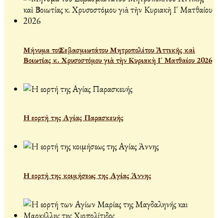
Μήνυμα τοῦ Σεβασμιωτάτου Μητροπολίτου Ἀττικῆς καὶ
Βοιωτίας κ. Χρυσοστόμου γιὰ τὴν Κυριακὴ Ι´ Ματθαίου 2026
Η εορτή της Αγίας Παρασκευής
Η εορτή της κοιμήσεως της Αγίας Άννης