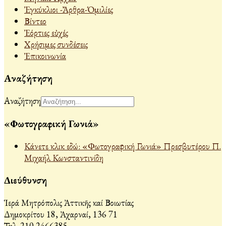
Ἐγκύκλιοι -Ἄρθρα-Ὁμιλίες
Βίντεο
Ἐόρτιες εὐχές
Χρήσιμες συνδέσεις
Ἐπικοινωνία
Αναζήτηση
Αναζήτηση
«Φωτογραφική Γωνιά»
Κάνετε κλικ εδώ: «Φωτογραφική Γωνιά» Πρεσβυτέρου Π.
Μιχαήλ Κωνσταντινίδη
Διεύθυνση
Ἱερά Μητρόπολις Ἀττικῆς καί Βοιωτίας
Δημοκρίτου 18, Ἀχαρναί, 136 71
Τηλ. 210 2466385