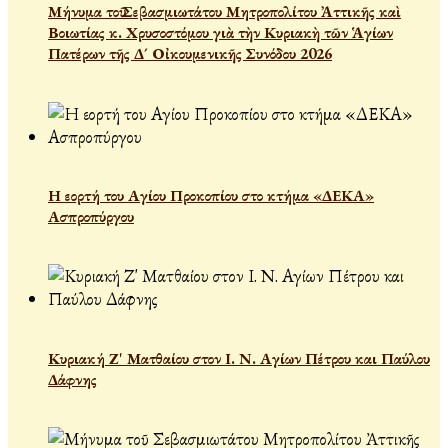
Μήνυμα τοῦ Σεβασμιωτάτου Μητροπολίτου Ἀττικῆς καὶ
Βοιωτίας κ. Χρυσοστόμου γιὰ τὴν Κυριακὴ τῶν Ἁγίων
Πατέρων τῆς Δ´ Οἰκουμενικῆς Συνόδου 2026
Η εορτή του Αγίου Προκοπίου στο κτήμα «ΔΕΚΑ»
Ασπροπύργου
Κυριακή Ζ' Ματθαίου στον Ι. Ν. Αγίων Πέτρου και Παύλου
Δάφνης