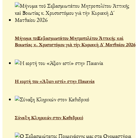
Μήνυμα τοῦ Σεβασμιωτάτου Μητροπολίτου Ἀττικῆς καὶ
Βοιωτίας κ. Χρυσοστόμου γιὰ τὴν Κυριακὴ Δ´ Ματθαίου 2026
Η εορτή του «Άξιον εστί» στην Παιανία
Σύναξη Κληρικών στον Καθεδρικό