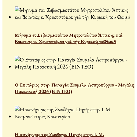
Μήνυμα τοῦ Σεβασμιωτάτου Μητροπολίτου Ἀττικῆς καὶ
Βοιωτίας κ. Χρυσοστόμου γιὰ τὴν Κυριακὴ τοῦ Θωμᾶ
Ο Επιτάφιος στην Παναγία Σουμελα Ασπροπύργου - Μεγάλη
Παρασκευή 2026 (ΒΙΝΤΕΟ)
Η πανήγυρις της Ζωοδόχου Πηγής στην Ι. Μ.