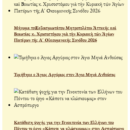
Μήνυμα τοῦ Σεβασμιωτάτου Μητροπολίτου Ἀττικῆς καὶ
Βοιωτίας κ. Χρυσοστόμου γιὰ τὴν Κυριακὴ τῶν Ἁγίων
Πατέρων τῆς Α´ Οἰκουμενικῆς Συνόδου 2026
Τιμήθηκε ο Άγιος Αργύριος στον Άγιο Μηνά Ανθούσας
Κατάθεση ψυχής για την Γενοκτονία των Ελλήνων του
Πόντου το έργο «Κάποτε να κλώσκουμες» στον Ασπρόπυργο