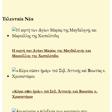
Τελευταία Νέα
Η εορτή των Αγίων Μαρίας της Μαγδαληνής και
Μαρκέλλης της Χιοπολίτιδος
«Κύριε σῶσον ἡμᾶς» τοῦ Σεβ. Ἀττικῆς καὶ Βοιωτίας κ.
Χρυσοστόμου