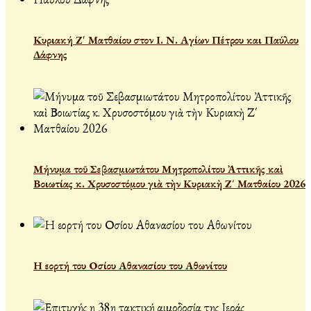
Κυριακή Ζ' Ματθαίου στον Ι. Ν. Αγίων Πέτρου και Παύλου
Δάφνης
Μήνυμα τοῦ Σεβασμιωτάτου Μητροπολίτου Ἀττικῆς καὶ
Βοιωτίας κ. Χρυσοστόμου γιὰ τὴν Κυριακὴ Ζ΄ Ματθαίου 2026
Η εορτή του Οσίου Αθανασίου του Αθωνίτου