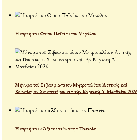
Η εορτή του Οσίου Παϊσίου του Μεγάλου
Μήνυμα τοῦ Σεβασμιωτάτου Μητροπολίτου Ἀττικῆς καὶ
Βοιωτίας κ. Χρυσοστόμου γιὰ τὴν Κυριακὴ Δ´ Ματθαίου 2026
Η εορτή του «Άξιον εστί» στην Παιανία