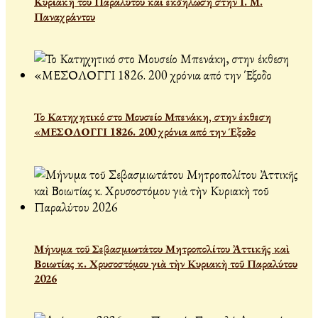
Κυριακή του Παραλύτου και εκδήλωση στην Ι. Μ.
Παναχράντου
Το Κατηχητικό στο Μουσείο Μπενάκη, στην έκθεση
«ΜΕΣΟΛΟΓΓΙ 1826. 200 χρόνια από την Έξοδο
Μήνυμα τοῦ Σεβασμιωτάτου Μητροπολίτου Ἀττικῆς καὶ
Βοιωτίας κ. Χρυσοστόμου γιὰ τὴν Κυριακὴ τοῦ Παραλύτου
2026