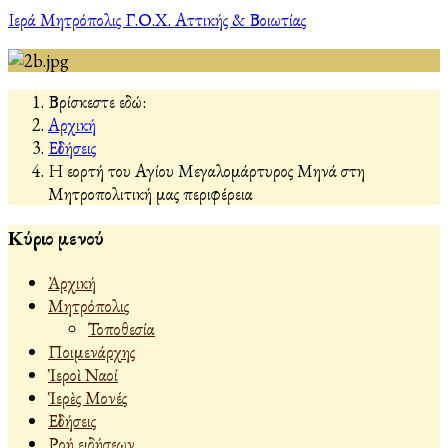
Ιερά Μητρόπολις Γ.Ο.Χ. Αττικής & Βοιωτίας
Βρίσκεστε εδώ:
Αρχική
Εἰδήσεις
Η εορτή του Αγίου Μεγαλομάρτυρος Μηνά στη
Μητροπολιτική μας περιφέρεια
Κύριο μενού
Ἀρχική
Μητρόπολις
Τοποθεσία
Ποιμενάρχης
Ἱεροὶ Ναοί
Ἱερὲς Μονές
Εἰδήσεις
Ροή ειδήσεων