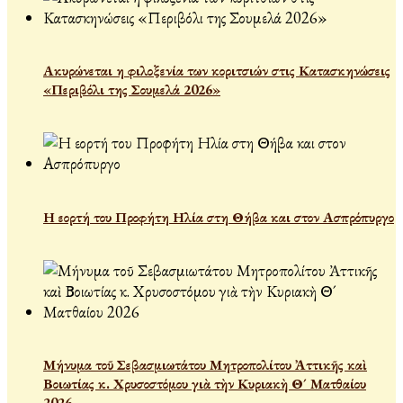
Ακυρώνεται η φιλοξενία των κοριτσιών στις Κατασκηνώσεις
«Περιβόλι της Σουμελά 2026»
Η εορτή του Προφήτη Ηλία στη Θήβα και στον Ασπρόπυργο
Μήνυμα τοῦ Σεβασμιωτάτου Μητροπολίτου Ἀττικῆς καὶ
Βοιωτίας κ. Χρυσοστόμου γιὰ τὴν Κυριακὴ Θ´ Ματθαίου
2026