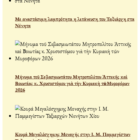
Με αναστάσιμη λαμπρότητα η λιτάνευση του Ταξιάρχη στα
Νένητα
Μήνυμα τοῦ Σεβασμιωτάτου Μητροπολίτου Ἀττικῆς καὶ
Βοιωτίας κ. Χρυσοστόμου γιὰ τὴν Κυριακὴ τῶν Μυροφόρων
2026
Κουρά Μεγαλόσχημης Μοναχής στην Ι. Μ. Παμμεγίστων