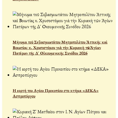
Μήνυμα τοῦ Σεβασμιωτάτου Μητροπολίτου Ἀττικῆς καὶ
Βοιωτίας κ. Χρυσοστόμου γιὰ τὴν Κυριακὴ τῶν Ἁγίων
Πατέρων τῆς Δ´ Οἰκουμενικῆς Συνόδου 2026
Η εορτή του Αγίου Προκοπίου στο κτήμα «ΔΕΚΑ»
Ασπροπύργου