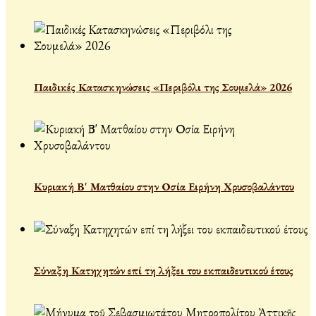
Παιδικές Κατασκηνώσεις «Περιβόλι της Σουμελά» 2026
Κυριακή Β' Ματθαίου στην Οσία Ειρήνη Χρυσοβαλάντου
Σύναξη Κατηχητών επί τη λήξει του εκπαιδευτικού έτους