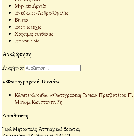
Μηνιαίο Αρχείο
Ἐγκύκλιοι -Ἄρθρα-Ὁμιλίες
Βίντεο
Ἐόρτιες εὐχές
Χρήσιμες συνδέσεις
Ἐπικοινωνία
Αναζήτηση
Αναζήτηση
«Φωτογραφική Γωνιά»
Κάνετε κλικ εδώ: «Φωτογραφική Γωνιά» Πρεσβυτέρου Π.
Μιχαήλ Κωνσταντινίδη
Διεύθυνση
Ἱερά Μητρόπολις Ἀττικῆς καί Βοιωτίας
Δημοκρίτου 18, Ἀχαρναί, 136 71