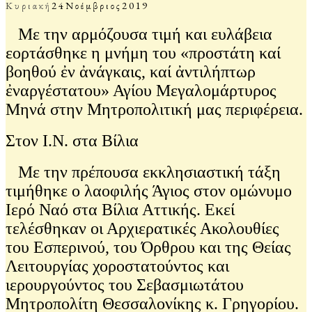
Κυριακή
24
Νοέμβριος
2019
Με την αρμόζουσα τιμή και ευλάβεια
εορτάσθηκε η μνήμη του «προστάτη καί
βοηθού ἐν ἀνάγκαις, καί ἀντιλήπτωρ
ἐναργέστατου» Αγίου Μεγαλομάρτυρος
Μηνά στην Μητροπολιτική μας περιφέρεια.
Στον Ι.Ν. στα Βίλια
Με την πρέπουσα εκκλησιαστική τάξη
τιμήθηκε ο λαοφιλής Άγιος στον ομώνυμο
Ιερό Ναό στα Βίλια Αττικής. Εκεί
τελέσθηκαν οι Αρχιερατικές Ακολουθίες
του Εσπερινού, του Όρθρου και της Θείας
Λειτουργίας χοροστατούντος και
ιερουργούντος του Σεβασμιωτάτου
Μητροπολίτη Θεσσαλονίκης κ. Γρηγορίου.