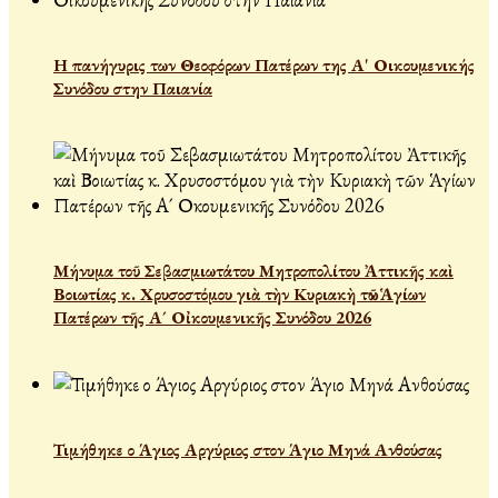
Η πανήγυρις των Θεοφόρων Πατέρων της Α' Οικουμενικής
Συνόδου στην Παιανία
Μήνυμα τοῦ Σεβασμιωτάτου Μητροπολίτου Ἀττικῆς καὶ
Βοιωτίας κ. Χρυσοστόμου γιὰ τὴν Κυριακὴ τῶν Ἁγίων
Πατέρων τῆς Α´ Οἰκουμενικῆς Συνόδου 2026
Τιμήθηκε ο Άγιος Αργύριος στον Άγιο Μηνά Ανθούσας