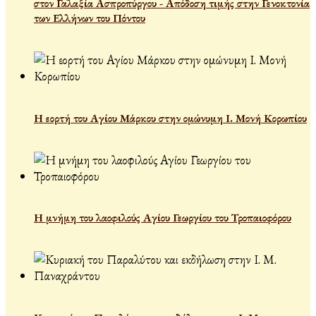
στον Γαλαξία Ασπροπύργου - Απόδοση τιμής στην Γενοκτονία
των Ελλήνων του Πόντου
Η εορτή του Αγίου Μάρκου στην ομώνυμη Ι. Μονή Κορωπίου
Η μνήμη του λαοφιλούς Αγίου Γεωργίου του Τροπαιοφόρου