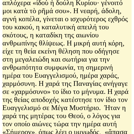
απλόχερα «ἰδοὺ ἡ δούλη Κυρίου· γένοιτό
μοι κατὰ τὸ ρῆμά σου». Η νεαρή, άδολη,
αγνή κοπέλα, γίνεται ο ισχυρότερος εχθρός
του κακού, η καταλυτική απειλή του
σκότους, η καταδίκη της αιωνίου
ανθρωπίνης θλίψεως. Η μικρή αυτή κόρη,
είχε τη θεία εκείνη θέληση που οδήγησε
στη μεγαλειώδη και σωτήρια για την
ανθρωπότητα συμφωνία, τη σημερινή
ημέρα του Ευαγγελισμού, ημέρα χαράς,
χαρμόσυνη. Η χαρά της Παναγίας ανήγαγε
σε «χαρμόσυνο» το ίδιο το μήνυμα. Η χαρά
της θείας αποδοχής κατέστησε τον ίδιο τον
Ευαγγελισμό σε Μέγα Μυστήριο. Ήταν η
χαρά της μητέρας του Θεού, ο λόγος για
τον οποίο αιώνες τώρα την ημέρα αυτή
«Σήμερον», όπως λέει ο υμνωδός, «ἅπασα