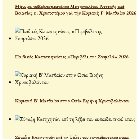
Μήνυμα τοῦ Σεβασμιωτάτου Μητροπολίτου Ἀττικῆς καὶ
Βοιωτίας κ. Χρυσοστόμου γιὰ τὴν Κυριακὴ Γ´ Ματθαίου 2026
Παιδικές Κατασκηνώσεις «Περιβόλι της Σουμελά» 2026
Κυριακή Β' Ματθαίου στην Οσία Ειρήνη Χρυσοβαλάντου
Σύναξη Κατηχητών επί τη λήξει του εκπαιδευτικού έτους