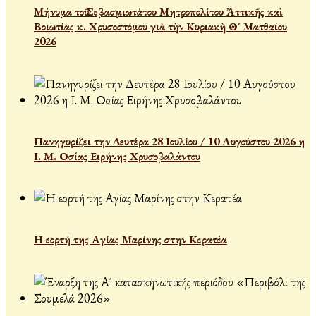
Μήνυμα τοῦ Σεβασμιωτάτου Μητροπολίτου Ἀττικῆς καὶ
Βοιωτίας κ. Χρυσοστόμου γιὰ τὴν Κυριακὴ Θ´ Ματθαίου
2026
Πανηγυρίζει την Δευτέρα 28 Ιουλίου / 10 Αυγούστου 2026 η
Ι. Μ. Οσίας Ειρήνης Χρυσοβαλάντου
Η εορτή της Αγίας Μαρίνης στην Κερατέα