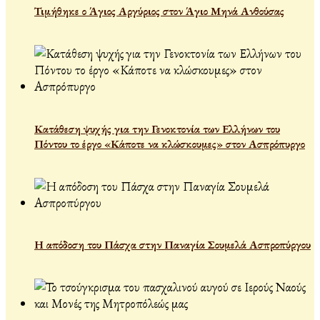
Τιμήθηκε ο Άγιος Αργύριος στον Άγιο Μηνά Ανθούσας
Κατάθεση ψυχής για την Γενοκτονία των Ελλήνων του
Πόντου το έργο «Κάποτε να κλώσκουμες» στον Ασπρόπυργο
Η απόδοση του Πάσχα στην Παναγία Σουμελά Ασπροπύργου