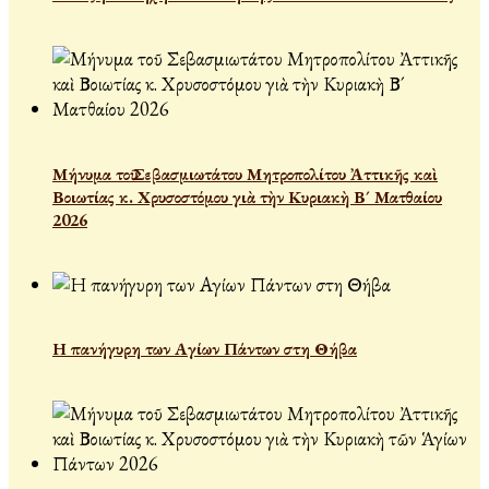
Μήνυμα τοῦ Σεβασμιωτάτου Μητροπολίτου Ἀττικῆς καὶ
Βοιωτίας κ. Χρυσοστόμου γιὰ τὴν Κυριακὴ Β´ Ματθαίου
2026
Η πανήγυρη των Αγίων Πάντων στη Θήβα