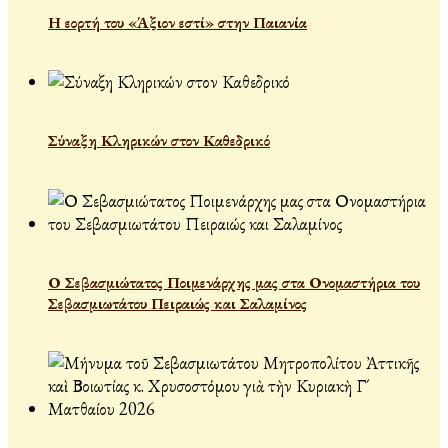
Η εορτή του «Άξιον εστί» στην Παιανία
Σύναξη Κληρικών στον Καθεδρικό
Ο Σεβασμιώτατος Ποιμενάρχης μας στα Ονομαστήρια του
Σεβασμιωτάτου Πειραιώς και Σαλαμίνος