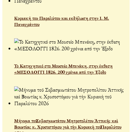
Κυριακή του Παραλύτου και εκδήλωση στην Ι. Μ.
Παναχράντου
Το Κατηχητικό στο Μουσείο Μπενάκη, στην έκθεση
«ΜΕΣΟΛΟΓΓΙ 1826. 200 χρόνια από την Έξοδο
Μήνυμα τοῦ Σεβασμιωτάτου Μητροπολίτου Ἀττικῆς καὶ
Βοιωτίας κ. Χρυσοστόμου γιὰ τὴν Κυριακὴ τοῦ Παραλύτου