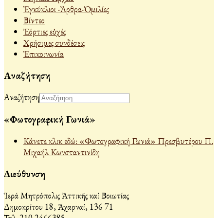
Ἐγκύκλιοι -Ἄρθρα-Ὁμιλίες
Βίντεο
Ἐόρτιες εὐχές
Χρήσιμες συνδέσεις
Ἐπικοινωνία
Αναζήτηση
Αναζήτηση
«Φωτογραφική Γωνιά»
Κάνετε κλικ εδώ: «Φωτογραφική Γωνιά» Πρεσβυτέρου Π.
Μιχαήλ Κωνσταντινίδη
Διεύθυνση
Ἱερά Μητρόπολις Ἀττικῆς καί Βοιωτίας
Δημοκρίτου 18, Ἀχαρναί, 136 71
Τηλ. 210 2466385