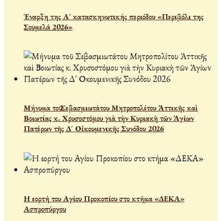
Έναρξη της Α´ κατασκηνωτικής περιόδου «Περιβόλι της
Σουμελά 2026»
Μήνυμα τοῦ Σεβασμιωτάτου Μητροπολίτου Ἀττικῆς καὶ
Βοιωτίας κ. Χρυσοστόμου γιὰ τὴν Κυριακὴ τῶν Ἁγίων
Πατέρων τῆς Δ´ Οἰκουμενικῆς Συνόδου 2026
Η εορτή του Αγίου Προκοπίου στο κτήμα «ΔΕΚΑ»
Ασπροπύργου