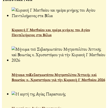
Κυριακή Ι´ Ματθαίου και ημέρα μνήμης του Αγίου
Παντελεήμονος στα Βίλια
Μήνυμα τοῦ Σεβασμιωτάτου Μητροπολίτου Ἀττικῆς καὶ
Βοιωτίας κ. Χρυσοστόμου γιὰ τὴν Κυριακὴ Ι´ Ματθαίου 2026