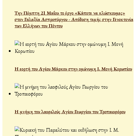
Την Πέμπτη 21 Μαΐου το έργο «Κάποτε να κλώσκουμες»
στον Γαλαξία Ασπροπύργου - Απόδοση τιμής στην Γενοκτονία
των Ελλήνων του Πόντου
Η εορτή του Αγίου Μάρκου στην ομώνυμη Ι. Μονή Κορωπίου
Η μνήμη του λαοφιλούς Αγίου Γεωργίου του Τροπαιοφόρου