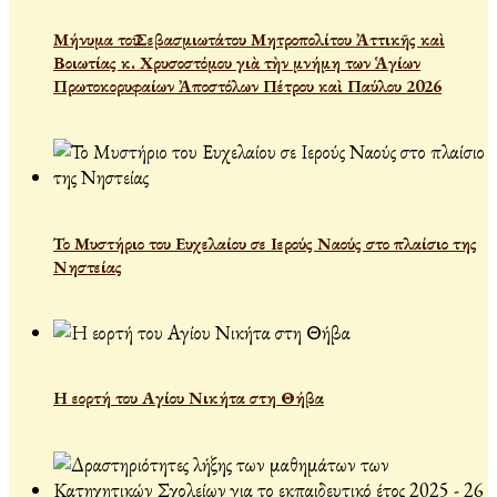
Μήνυμα τοῦ Σεβασμιωτάτου Μητροπολίτου Ἀττικῆς καὶ
Βοιωτίας κ. Χρυσοστόμου γιὰ τὴν μνήμη των Ἁγίων
Πρωτοκορυφαίων Ἀποστόλων Πέτρου καὶ Παύλου 2026
Το Μυστήριο του Ευχελαίου σε Ιερούς Ναούς στο πλαίσιο της
Νηστείας
Η εορτή του Αγίου Νικήτα στη Θήβα