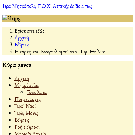
Ιερά Μητρόπολις Γ.Ο.Χ. Αττικής & Βοιωτίας
Βρίσκεστε εδώ:
Αρχική
Εἰδήσεις
Η εορτή του Ευαγγελισμού στο Πυρί Θηβών
Κύριο μενού
Ἀρχική
Μητρόπολις
Τοποθεσία
Ποιμενάρχης
Ἱεροὶ Ναοί
Ἱερὲς Μονές
Εἰδήσεις
Ροή ειδήσεων
Μηνιαίο Αρχείο