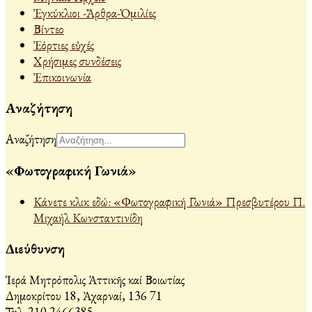
Ἐγκύκλιοι -Ἄρθρα-Ὁμιλίες
Βίντεο
Ἐόρτιες εὐχές
Χρήσιμες συνδέσεις
Ἐπικοινωνία
Αναζήτηση
Αναζήτηση
«Φωτογραφική Γωνιά»
Κάνετε κλικ εδώ: «Φωτογραφική Γωνιά» Πρεσβυτέρου Π.
Μιχαήλ Κωνσταντινίδη
Διεύθυνση
Ἱερά Μητρόπολις Ἀττικῆς καί Βοιωτίας
Δημοκρίτου 18, Ἀχαρναί, 136 71
Τηλ. 210 2466385