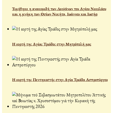
Τιμήθηκε η ανακομιδή των Λειψάνων του Αγίου Νικολάου
και η μνήμη των Οσίων Νικήτα, Ιωάννου και Ιωσήφ
Η εορτή της Αγίας Τριάδος στην Μητρόπολή μας
Η εορτή της Πεντηκοστής στην Αγία Τριάδα Ασπροπύργου