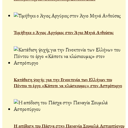
Τιμήθηκε ο Άγιος Αργύριος στον Άγιο Μηνά Ανθούσας
Κατάθεση ψυχής για την Γενοκτονία των Ελλήνων του
Πόντου το έργο «Κάποτε να κλώσκουμες» στον Ασπρόπυργο
Η απόδοση του Πάσχα στην Παναγία Σουμελά Ασπροπύργου