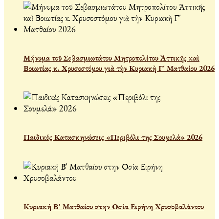
Μήνυμα τοῦ Σεβασμιωτάτου Μητροπολίτου Ἀττικῆς καὶ
Βοιωτίας κ. Χρυσοστόμου γιὰ τὴν Κυριακὴ Γ´ Ματθαίου 2026
Παιδικές Κατασκηνώσεις «Περιβόλι της Σουμελά» 2026
Κυριακή Β' Ματθαίου στην Οσία Ειρήνη Χρυσοβαλάντου