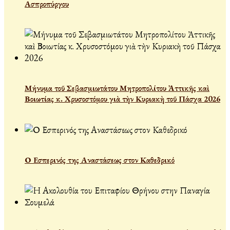
Ασπροπύργου
Μήνυμα τοῦ Σεβασμιωτάτου Μητροπολίτου Ἀττικῆς καὶ
Βοιωτίας κ. Χρυσοστόμου γιὰ τὴν Κυριακὴ τοῦ Πάσχα 2026
Ο Εσπερινός της Αναστάσεως στον Καθεδρικό