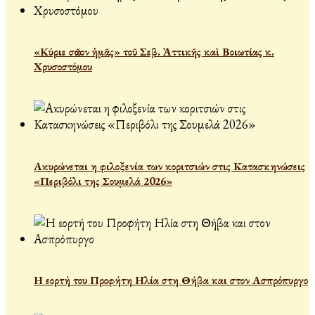
«Κύριε σῶσον ἡμᾶς» τοῦ Σεβ. Ἀττικῆς καὶ Βοιωτίας κ.
Χρυσοστόμου
Ακυρώνεται η φιλοξενία των κοριτσιών στις Κατασκηνώσεις
«Περιβόλι της Σουμελά 2026»
Η εορτή του Προφήτη Ηλία στη Θήβα και στον Ασπρόπυργο