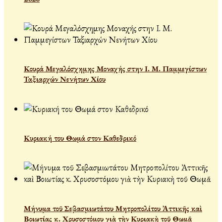
Κουρά Μεγαλόσχημης Μοναχής στην Ι. Μ. Παμμεγίστων
Ταξιαρχών Νενήτων Χίου
Κυριακή του Θωμά στον Καθεδρικό
Μήνυμα τοῦ Σεβασμιωτάτου Μητροπολίτου Ἀττικῆς καὶ
Βοιωτίας κ. Χρυσοστόμου γιὰ τὴν Κυριακὴ τοῦ Θωμᾶ