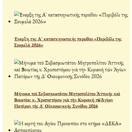
Έναρξη της Α´ κατασκηνωτικής περιόδου «Περιβόλι της
Σουμελά 2026»
Μήνυμα τοῦ Σεβασμιωτάτου Μητροπολίτου Ἀττικῆς καὶ
Βοιωτίας κ. Χρυσοστόμου γιὰ τὴν Κυριακὴ τῶν Ἁγίων
Πατέρων τῆς Δ´ Οἰκουμενικῆς Συνόδου 2026