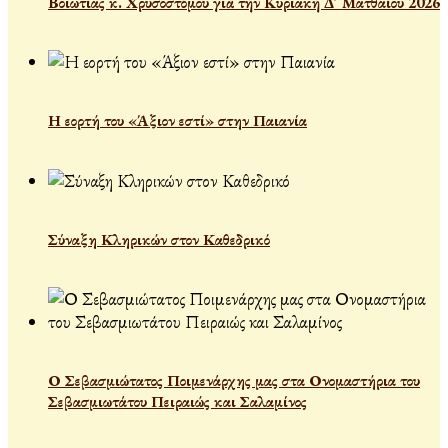
Βοιωτίας κ. Χρυσοστόμου γιὰ τὴν Κυριακὴ Δ´ Ματθαίου 2026
Η εορτή του «Άξιον εστί» στην Παιανία
Σύναξη Κληρικών στον Καθεδρικό
Ο Σεβασμιώτατος Ποιμενάρχης μας στα Ονομαστήρια του
Σεβασμιωτάτου Πειραιώς και Σαλαμίνος