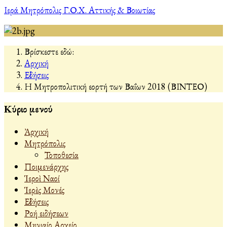
Ιερά Μητρόπολις Γ.Ο.Χ. Αττικής & Βοιωτίας
Βρίσκεστε εδώ:
Αρχική
Εἰδήσεις
Η Μητροπολιτική εορτή των Βαΐων 2018 (ΒΙΝΤΕΟ)
Κύριο μενού
Ἀρχική
Μητρόπολις
Τοποθεσία
Ποιμενάρχης
Ἱεροὶ Ναοί
Ἱερὲς Μονές
Εἰδήσεις
Ροή ειδήσεων
Μηνιαίο Αρχείο