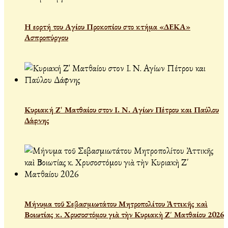
Η εορτή του Αγίου Προκοπίου στο κτήμα «ΔΕΚΑ»
Ασπροπύργου
Κυριακή Ζ' Ματθαίου στον Ι. Ν. Αγίων Πέτρου και Παύλου
Δάφνης
Μήνυμα τοῦ Σεβασμιωτάτου Μητροπολίτου Ἀττικῆς καὶ
Βοιωτίας κ. Χρυσοστόμου γιὰ τὴν Κυριακὴ Ζ΄ Ματθαίου 2026