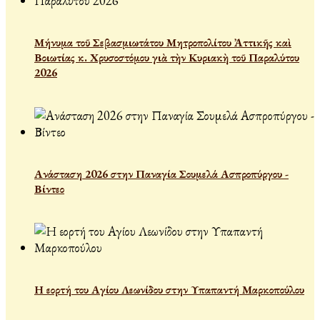
Μήνυμα τοῦ Σεβασμιωτάτου Μητροπολίτου Ἀττικῆς καὶ
Βοιωτίας κ. Χρυσοστόμου γιὰ τὴν Κυριακὴ τοῦ Παραλύτου
2026
Ανάσταση 2026 στην Παναγία Σουμελά Ασπροπύργου -
Βίντεο
Η εορτή του Αγίου Λεωνίδου στην Υπαπαντή Μαρκοπούλου