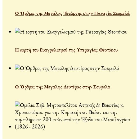
Ο Όρθρος της Μεγάλης Τετάρτης στην Παναγία Σουμελά
Η εορτή του Ευαγγελισμού της Υπεραγίας Θεοτόκου
Ο Όρθρος της Μεγάλης Δευτέρας στην Σουμελά