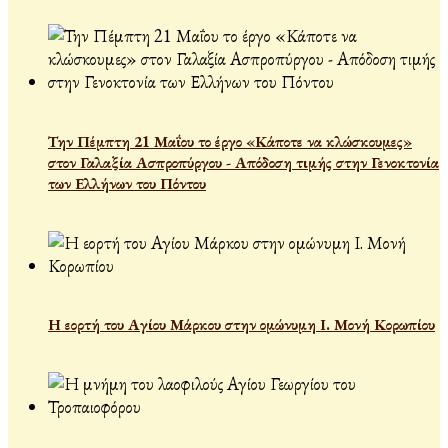
Την Πέμπτη 21 Μαΐου το έργο «Κάποτε να κλώσκουμες»
στον Γαλαξία Ασπροπύργου - Απόδοση τιμής στην Γενοκτονία
των Ελλήνων του Πόντου
Η εορτή του Αγίου Μάρκου στην ομώνυμη Ι. Μονή Κορωπίου