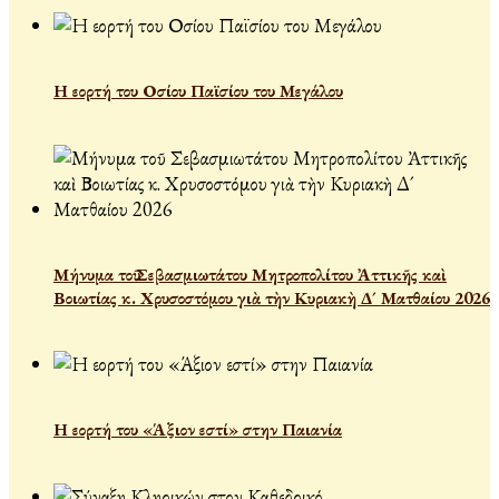
Η εορτή του Οσίου Παϊσίου του Μεγάλου
Μήνυμα τοῦ Σεβασμιωτάτου Μητροπολίτου Ἀττικῆς καὶ
Βοιωτίας κ. Χρυσοστόμου γιὰ τὴν Κυριακὴ Δ´ Ματθαίου 2026
Η εορτή του «Άξιον εστί» στην Παιανία