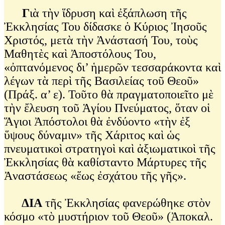
Γ
ιὰ τὴν ἵδρυση καὶ ἐξάπλωση τῆς
Ἐκκλησίας Του δίδασκε ὁ Κύριος Ἰησοῦς
Χριστός, μετὰ τὴν Ἀνάστασή Του, τοὺς
Μαθητὲς καὶ Ἀποστόλους Του,
«ὀπτανόμενος δι’ ἡμερῶν τεσσαράκοντα καὶ
λέγων τὰ περὶ τῆς Βασιλείας τοῦ Θεοῦ»
(Πράξ. α’ ε). Τοῦτο θὰ πραγματοποιεῖτο μὲ
τὴν ἔλευση τοῦ Ἁγίου Πνεύματος, ὅταν οἱ
Ἅγιοι Ἀπόστολοι θὰ ἐνδύοντο «τὴν ἐξ
ὕψους δύναμιν» τῆς Χάριτος καὶ ὡς
πνευματικοὶ στρατηγοὶ καὶ ἀξιωματικοὶ τῆς
Ἐκκλησίας θὰ καθίσταντο Μάρτυρες τῆς
Ἀναστάσεως «ἕως ἐσχάτου τῆς γῆς».
ΔΙΑ
τῆς Ἐκκλησίας φανερώθηκε στὸν
κόσμο «τὸ μυστήριον τοῦ Θεοῦ» (Ἀποκαλ.