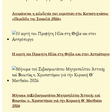
Ακυρώνεται η φιλοξενία των κοριτσιών στις Κατασκηνώσεις
«Περιβόλι της Σουμελά 2026»
Η εορτή του Προφήτη Ηλία στη Θήβα και στον Ασπρόπυργο
Μήνυμα τοῦ Σεβασμιωτάτου Μητροπολίτου Ἀττικῆς καὶ
Βοιωτίας κ. Χρυσοστόμου γιὰ τὴν Κυριακὴ Θ´ Ματθαίου
2026