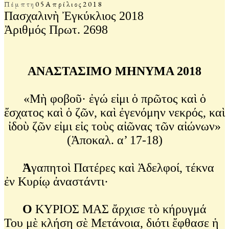
Πέμπτη
05
Απρίλιος
2018
Πασχαλινὴ Ἐγκύκλιος 2018
Ἀριθμός Πρωτ. 2698
ΑΝΑΣΤΑΣΙΜΟ ΜΗΝΥΜΑ 2018
«Μὴ φοβοῦ· ἐγώ εἰμι ὁ πρῶτος καὶ ὁ
ἔσχατος καὶ ὁ ζῶν, καὶ ἐγενόμην νεκρός, καὶ
ἰδοὺ ζῶν εἰμι εἰς τοὺς αἰῶνας τῶν αἰώνων»
(Ἀποκαλ. α’ 17-18)
Ἀ
γαπητοὶ Πατέρες καὶ Ἀδελφοί, τέκνα
ἐν Κυρίῳ ἀναστάντι·
Ο
ΚΥΡΙΟΣ ΜΑΣ ἄρχισε τὸ κήρυγμά
Του μὲ κλήση σὲ Μετάνοια, διότι ἔφθασε ἡ