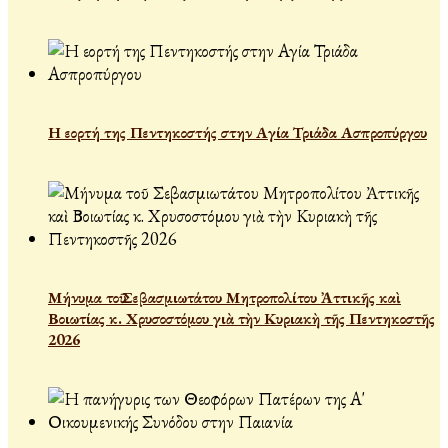
Η εορτή της Πεντηκοστής στην Αγία Τριάδα Ασπροπύργου
Μήνυμα τοῦ Σεβασμιωτάτου Μητροπολίτου Ἀττικῆς καὶ
Βοιωτίας κ. Χρυσοστόμου γιὰ τὴν Κυριακὴ τῆς Πεντηκοστῆς
2026