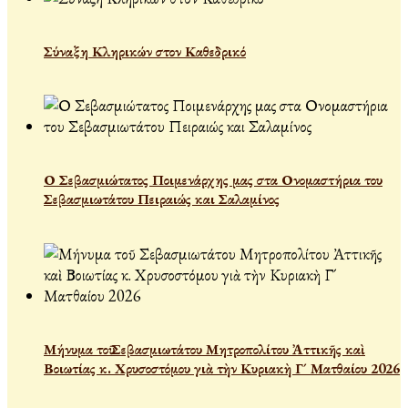
Σύναξη Κληρικών στον Καθεδρικό
Ο Σεβασμιώτατος Ποιμενάρχης μας στα Ονομαστήρια του
Σεβασμιωτάτου Πειραιώς και Σαλαμίνος
Μήνυμα τοῦ Σεβασμιωτάτου Μητροπολίτου Ἀττικῆς καὶ
Βοιωτίας κ. Χρυσοστόμου γιὰ τὴν Κυριακὴ Γ´ Ματθαίου 2026