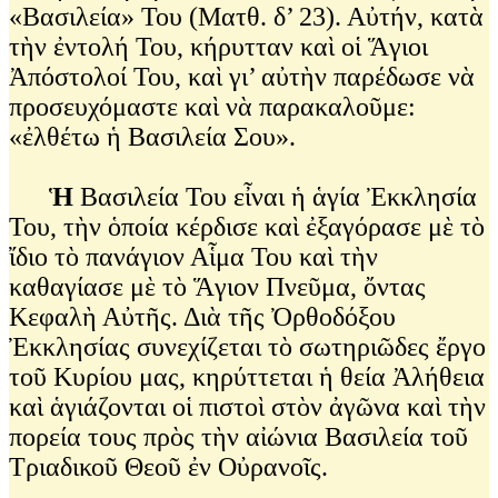
«Βασιλεία» Του (Ματθ. δ’ 23). Αὐτήν, κατὰ
τὴν ἐντολή Του, κήρυτταν καὶ οἱ Ἅγιοι
Ἀπόστολοί Του, καὶ γι’ αὐτὴν παρέδωσε νὰ
προσευχόμαστε καὶ νὰ παρακαλοῦμε:
«ἐλθέτω ἡ Βασιλεία Σου».
Ἡ
Βασιλεία Του εἶναι ἡ ἁγία Ἐκκλησία
Του, τὴν ὁποία κέρδισε καὶ ἐξαγόρασε μὲ τὸ
ἴδιο τὸ πανάγιον Αἷμα Του καὶ τὴν
καθαγίασε μὲ τὸ Ἅγιον Πνεῦμα, ὄντας
Κεφαλὴ Αὐτῆς. Διὰ τῆς Ὀρθοδόξου
Ἐκκλησίας συνεχίζεται τὸ σωτηριῶδες ἔργο
τοῦ Κυρίου μας, κηρύττεται ἡ θεία Ἀλήθεια
καὶ ἁγιάζονται οἱ πιστοὶ στὸν ἀγῶνα καὶ τὴν
πορεία τους πρὸς τὴν αἰώνια Βασιλεία τοῦ
Τριαδικοῦ Θεοῦ ἐν Οὐρανοῖς.