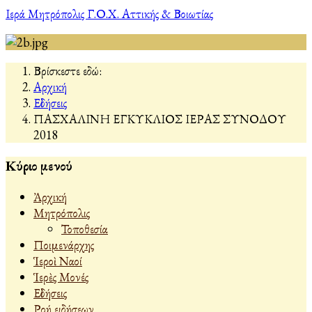
Ιερά Μητρόπολις Γ.Ο.Χ. Αττικής & Βοιωτίας
Βρίσκεστε εδώ:
Αρχική
Εἰδήσεις
ΠΑΣΧΑΛΙΝΗ ΕΓΚΥΚΛΙΟΣ ΙΕΡΑΣ ΣΥΝΟΔΟΥ
2018
Κύριο μενού
Ἀρχική
Μητρόπολις
Τοποθεσία
Ποιμενάρχης
Ἱεροὶ Ναοί
Ἱερὲς Μονές
Εἰδήσεις
Ροή ειδήσεων