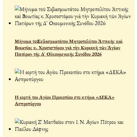
Μήνυμα τοῦ Σεβασμιωτάτου Μητροπολίτου Ἀττικῆς καὶ
Βοιωτίας κ. Χρυσοστόμου γιὰ τὴν Κυριακὴ τῶν Ἁγίων
Πατέρων τῆς Δ´ Οἰκουμενικῆς Συνόδου 2026
Η εορτή του Αγίου Προκοπίου στο κτήμα «ΔΕΚΑ»
Ασπροπύργου