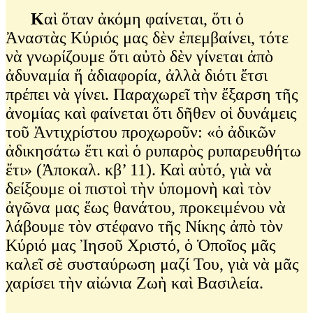
Κ
αὶ ὅταν ἀκόμη φαίνεται, ὅτι ὁ
Ἀναστὰς Κύριός μας δὲν ἐπεμβαίνει, τότε
νὰ γνωρίζουμε ὅτι αὐτὸ δὲν γίνεται ἀπὸ
ἀδυναμία ἤ ἀδιαφορία, ἀλλὰ διότι ἔτσι
πρέπει νὰ γίνει. Παραχωρεῖ τὴν ἔξαρση τῆς
ἀνομίας καὶ φαίνεται ὅτι δῆθεν οἱ δυνάμεις
τοῦ Ἀντιχρίστου προχωροῦν: «ὁ ἀδικῶν
ἀδικησάτω ἔτι καὶ ὁ ρυπαρὸς ρυπαρευθήτω
ἔτι» (Ἀποκαλ. κβ’ 11). Καὶ αὐτό, γιὰ νὰ
δείξουμε οἱ πιστοὶ τὴν ὑπομονὴ καὶ τὸν
ἀγῶνα μας ἕως θανάτου, προκειμένου νὰ
λάβουμε τὸν στέφανο τῆς Νίκης ἀπὸ τὸν
Κύριό μας Ἰησοῦ Χριστό, ὁ Ὁποῖος μᾶς
καλεῖ σὲ συσταύρωση μαζί Του, γιὰ νὰ μᾶς
χαρίσει τὴν αἰώνια Ζωὴ καὶ Βασιλεία.