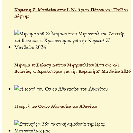
Κυριακή Ζ' Ματθαίου στον Ι. Ν. Αγίων Πέτρου και Παύλου
Δάφνης
Μήνυμα τοῦ Σεβασμιωτάτου Μητροπολίτου Ἀττικῆς καὶ
Βοιωτίας κ. Χρυσοστόμου γιὰ τὴν Κυριακὴ Ζ΄ Ματθαίου 2026
Η εορτή του Οσίου Αθανασίου του Αθωνίτου