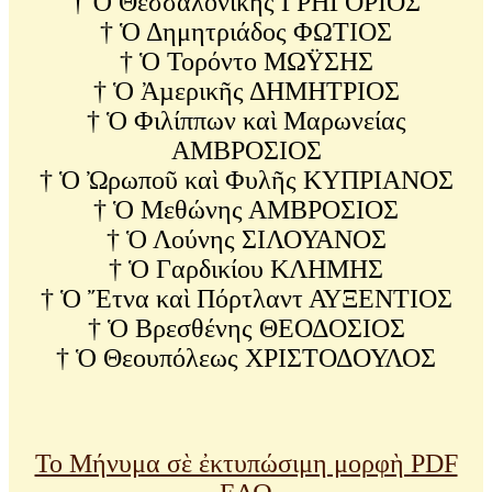
† Ὁ Θεσσαλονίκης ΓΡΗΓΟΡΙΟΣ
† Ὁ Δημητριάδος ΦΩΤΙΟΣ
† Ὁ Τορόντο ΜΩΫΣΗΣ
† Ὁ Ἀµερικῆς ΔΗΜΗΤΡΙΟΣ
† Ὁ Φιλίππων καὶ Μαρωνείας
ΑΜΒΡΟΣΙΟΣ
† Ὁ Ὠρωποῦ καὶ Φυλῆς ΚΥΠΡΙΑΝΟΣ
† Ὁ Μεθώνης ΑΜΒΡΟΣΙΟΣ
† Ὁ Λούνης ΣΙΛΟΥΑΝΟΣ
† Ὁ Γαρδικίου ΚΛΗΜΗΣ
† Ὁ Ἔτνα καὶ Πόρτλαντ ΑΥΞΕΝΤΙΟΣ
† Ὁ Βρεσθένης ΘΕΟΔΟΣΙΟΣ
† Ὁ Θεουπόλεως ΧΡΙΣΤΟΔΟΥΛΟΣ
Το Μήνυμα σὲ ἐκτυπώσιμη μορφὴ PDF