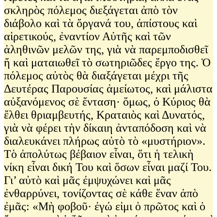
σκληρὸς πόλεμος διεξάγεται ἀπὸ τὸν
διάβολο καὶ τὰ ὄργανά του, ἀπίστους καὶ
αἱρετικούς, ἐναντίον Αὐτῆς καὶ τῶν
ἀληθινῶν μελῶν της, γιὰ νὰ παρεμποδισθεῖ
ἤ καὶ ματαιωθεῖ τὸ σωτηριῶδες ἔργο της. Ὁ
πόλεμος αὐτὸς θὰ διαξάγεται μέχρι τῆς
Δευτέρας Παρουσίας ἀμείωτος, καὶ μάλιστα
αὐξανόμενος σὲ ἔνταση· ὅμως, ὁ Κύριος θὰ
ἔλθει θριαμβευτής, Κραταιὸς καὶ Δυνατός,
γιὰ νὰ φέρει τὴν δίκαιη ἀνταπόδοση καὶ νὰ
διαλευκάνει πλήρως αὐτὸ τὸ «μυστήριον».
Τὸ ἀπολύτως βέβαιον εἶναι, ὅτι ἡ τελικὴ
νίκη εἶναι δική Του καὶ ὅσων εἶναι μαζί Του.
Γι’ αὐτὸ καὶ μᾶς ἐμψυχώνει καὶ μᾶς
ἐνθαρρύνει, τονίζοντας σὲ κάθε ἕναν ἀπὸ
ἐμᾶς: «Μὴ φοβοῦ· ἐγώ εἰμι ὁ πρῶτος καὶ ὁ