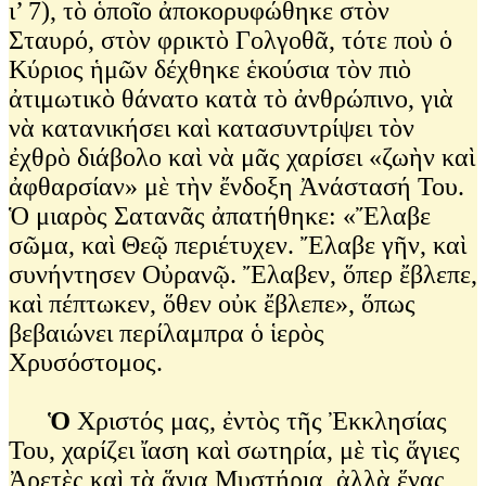
ι’ 7), τὸ ὁποῖο ἀποκορυφώθηκε στὸν
Σταυρό, στὸν φρικτὸ Γολγοθᾶ, τότε ποὺ ὁ
Κύριος ἡμῶν δέχθηκε ἑκούσια τὸν πιὸ
ἀτιμωτικὸ θάνατο κατὰ τὸ ἀνθρώπινο, γιὰ
νὰ κατανικήσει καὶ κατασυντρίψει τὸν
ἐχθρὸ διάβολο καὶ νὰ μᾶς χαρίσει «ζωὴν καὶ
ἀφθαρσίαν» μὲ τὴν ἔνδοξη Ἀνάστασή Του.
Ὁ μιαρὸς Σατανᾶς ἀπατήθηκε: «Ἔλαβε
σῶμα, καὶ Θεῷ περιέτυχεν. Ἔλαβε γῆν, καὶ
συνήντησεν Οὐρανῷ. Ἔλαβεν, ὅπερ ἔβλεπε,
καὶ πέπτωκεν, ὅθεν οὐκ ἔβλεπε», ὅπως
βεβαιώνει περίλαμπρα ὁ ἱερὸς
Χρυσόστομος.
Ὁ
Χριστός μας, ἐντὸς τῆς Ἐκκλησίας
Του, χαρίζει ἴαση καὶ σωτηρία, μὲ τὶς ἅγιες
Ἀρετὲς καὶ τὰ ἅγια Μυστήρια, ἀλλὰ ἕνας