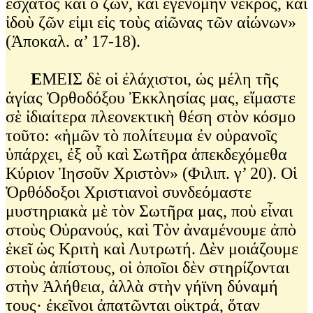
ἔσχατος καὶ ὁ ζῶν, καὶ ἐγενόμην νεκρός, καὶ
ἰδοὺ ζῶν εἰμι εἰς τοὺς αἰῶνας τῶν αἰώνων»
(Ἀποκαλ. α’ 17-18).
Ε
ΜΕΙΣ δὲ οἱ ἐλάχιστοι, ὡς μέλη τῆς
ἁγίας Ὀρθοδόξου Ἐκκλησίας μας, εἴμαστε
σὲ ἰδιαίτερα πλεονεκτικὴ θέση στὸν κόσμο
τοῦτο: «ἡμῶν τὸ πολίτευμα ἐν οὐρανοῖς
ὑπάρχει, ἐξ οὗ καὶ Σωτῆρα ἀπεκδεχόμεθα
Κύριον Ἰησοῦν Χριστὸν» (Φιλιπ. γ’ 20). Οἱ
Ὀρθόδοξοι Χριστιανοὶ συνδεόμαστε
μυστηριακὰ μὲ τὸν Σωτῆρα μας, ποὺ εἶναι
στοὺς Οὐρανούς, καὶ Τὸν ἀναμένουμε ἀπὸ
ἐκεῖ ὡς Κριτὴ καὶ Λυτρωτή. Δὲν μοιάζουμε
στοὺς ἀπίστους, οἱ ὁποῖοι δὲν στηρίζονται
στὴν Ἀλήθεια, ἀλλὰ στὴν γήϊνη δύναμή
τους· ἐκεῖνοι ἀπατῶνται οἰκτρά, ὅταν