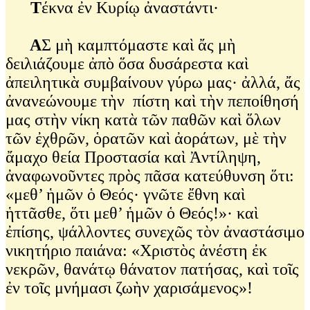
Τ
έκνα ἐν Κυρίῳ ἀναστάντι·
Α
Σ μὴ καμπτόμαστε καὶ ἄς μὴ
δειλιάζουμε ἀπὸ ὅσα δυσάρεστα καὶ
ἀπειλητικὰ συμβαίνουν γύρω μας· ἀλλά, ἄς
ἀνανεώνουμε τὴν πίστη καὶ τὴν πεποίθησή
μας στὴν νίκη κατὰ τῶν παθῶν καὶ ὅλων
τῶν ἐχθρῶν, ὁρατῶν καὶ ἀοράτων, μὲ τὴν
ἄμαχο θεία Προστασία καὶ Ἀντίληψη,
ἀναφωνοῦντες πρὸς πᾶσα κατεύθυνση ὅτι:
«μεθ’ ἡμῶν ὁ Θεός· γνῶτε ἔθνη καὶ
ἡττᾶσθε, ὅτι μεθ’ ἡμῶν ὁ Θεός!»· καὶ
ἐπίσης, ψάλλοντες συνεχῶς τὸν ἀναστάσιμο
νικητήριο παιάνα: «Χριστὸς ἀνέστη ἐκ
νεκρῶν, θανάτῳ θάνατον πατήσας, καὶ τοῖς
ἐν τοῖς μνήμασι ζωὴν χαρισάμενος»!