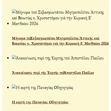
Μήνυμα τοῦ Σεβασμιωτάτου Μητροπολίτου Ἀττικῆς καὶ
Βοιωτίας κ. Χρυσοστόμου γιὰ τὴν Κυριακὴ Ε´ Ματθαίου 2026
Ἀνακοίνωσις περὶ τῆς Ἑορτῆς τοῦ Ἀποστόλου Παύλου
Η εορτή της Παναγίας Οδηγητρίας