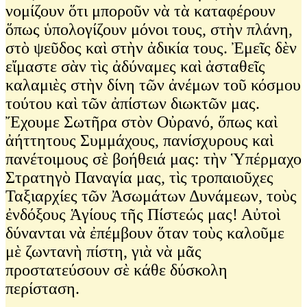
νομίζουν ὅτι μποροῦν νὰ τὰ καταφέρουν
ὅπως ὑπολογίζουν μόνοι τους, στὴν πλάνη,
στὸ ψεῦδος καὶ στὴν ἀδικία τους. Ἐμεῖς δὲν
εἴμαστε σὰν τὶς ἀδύναμες καὶ ἀσταθεῖς
καλαμιὲς στὴν δίνη τῶν ἀνέμων τοῦ κόσμου
τούτου καὶ τῶν ἀπίστων διωκτῶν μας.
Ἔχουμε Σωτῆρα στὸν Οὐρανό, ὅπως καὶ
ἀήττητους Συμμάχους, πανίσχυρους καὶ
πανέτοιμους σὲ βοήθειά μας: τὴν Ὑπέρμαχο
Στρατηγὸ Παναγία μας, τὶς τροπαιοῦχες
Ταξιαρχίες τῶν Ἀσωμάτων Δυνάμεων, τοὺς
ἐνδόξους Ἁγίους τῆς Πίστεώς μας! Αὐτοὶ
δύνανται νὰ ἐπέμβουν ὅταν τοὺς καλοῦμε
μὲ ζωντανὴ πίστη, γιὰ νὰ μᾶς
προστατεύσουν σὲ κάθε δύσκολη
περίσταση.