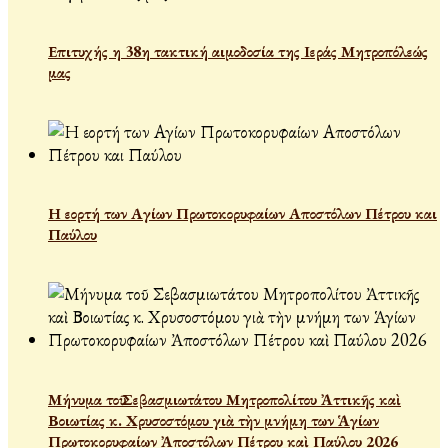
Επιτυχής η 38η τακτική αιμοδοσία της Ιεράς Μητροπόλεώς
μας
Η εορτή των Αγίων Πρωτοκορυφαίων Αποστόλων Πέτρου και
Παύλου
Μήνυμα τοῦ Σεβασμιωτάτου Μητροπολίτου Ἀττικῆς καὶ
Βοιωτίας κ. Χρυσοστόμου γιὰ τὴν μνήμη των Ἁγίων
Πρωτοκορυφαίων Ἀποστόλων Πέτρου καὶ Παύλου 2026