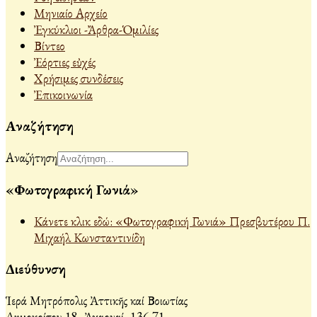
Μηνιαίο Αρχείο
Ἐγκύκλιοι -Ἄρθρα-Ὁμιλίες
Βίντεο
Ἐόρτιες εὐχές
Χρήσιμες συνδέσεις
Ἐπικοινωνία
Αναζήτηση
Αναζήτηση
«Φωτογραφική Γωνιά»
Κάνετε κλικ εδώ: «Φωτογραφική Γωνιά» Πρεσβυτέρου Π.
Μιχαήλ Κωνσταντινίδη
Διεύθυνση
Ἱερά Μητρόπολις Ἀττικῆς καί Βοιωτίας
Δημοκρίτου 18, Ἀχαρναί, 136 71