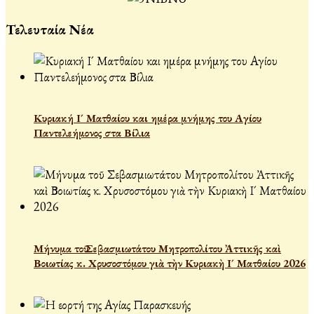
Τελευταία Νέα
Κυριακή Ι´ Ματθαίου και ημέρα μνήμης του Αγίου
Παντελεήμονος στα Βίλια
Μήνυμα τοῦ Σεβασμιωτάτου Μητροπολίτου Ἀττικῆς καὶ
Βοιωτίας κ. Χρυσοστόμου γιὰ τὴν Κυριακὴ Ι´ Ματθαίου 2026