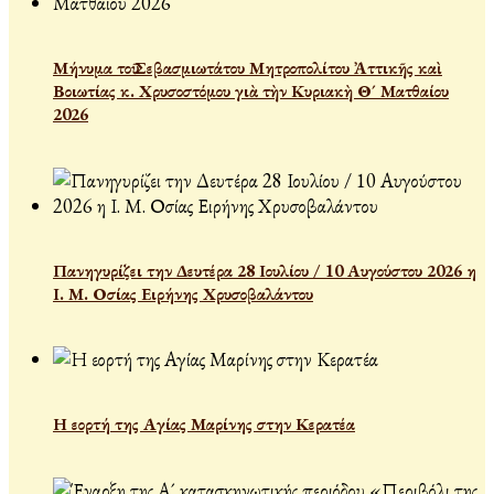
Μήνυμα τοῦ Σεβασμιωτάτου Μητροπολίτου Ἀττικῆς καὶ
Βοιωτίας κ. Χρυσοστόμου γιὰ τὴν Κυριακὴ Θ´ Ματθαίου
2026
Πανηγυρίζει την Δευτέρα 28 Ιουλίου / 10 Αυγούστου 2026 η
Ι. Μ. Οσίας Ειρήνης Χρυσοβαλάντου
Η εορτή της Αγίας Μαρίνης στην Κερατέα