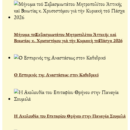
Μήνυμα τοῦ Σεβασμιωτάτου Μητροπολίτου Ἀττικῆς καὶ
Βοιωτίας κ. Χρυσοστόμου γιὰ τὴν Κυριακὴ τοῦ Πάσχα 2026
Ο Εσπερινός της Αναστάσεως στον Καθεδρικό
Η Ακολουθία του Επιταφίου Θρήνου στην Παναγία Σουμελά