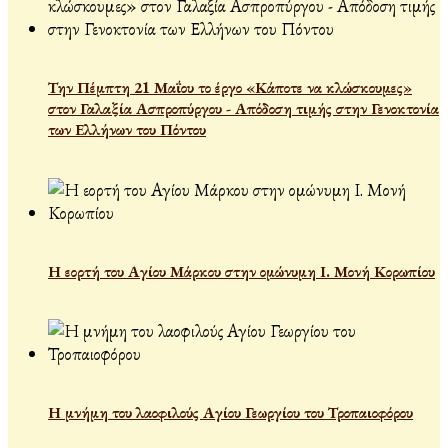
Την Πέμπτη 21 Μαΐου το έργο «Κάποτε να κλώσκουμες»
στον Γαλαξία Ασπροπύργου - Απόδοση τιμής στην Γενοκτονία
των Ελλήνων του Πόντου
Η εορτή του Αγίου Μάρκου στην ομώνυμη Ι. Μονή Κορωπίου
Η μνήμη του λαοφιλούς Αγίου Γεωργίου του Τροπαιοφόρου