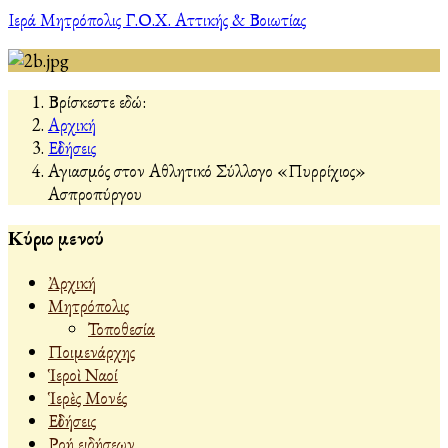
Ιερά Μητρόπολις Γ.Ο.Χ. Αττικής & Βοιωτίας
Βρίσκεστε εδώ:
Αρχική
Εἰδήσεις
Αγιασμός στον Αθλητικό Σύλλογο «Πυρρίχιος»
Ασπροπύργου
Κύριο μενού
Ἀρχική
Μητρόπολις
Τοποθεσία
Ποιμενάρχης
Ἱεροὶ Ναοί
Ἱερὲς Μονές
Εἰδήσεις
Ροή ειδήσεων