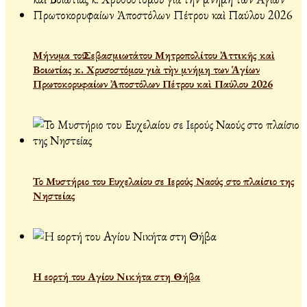
Μήνυμα τοῦ Σεβασμιωτάτου Μητροπολίτου Ἀττικῆς καὶ
Βοιωτίας κ. Χρυσοστόμου γιὰ τὴν μνήμη των Ἁγίων
Πρωτοκορυφαίων Ἀποστόλων Πέτρου καὶ Παύλου 2026
Το Μυστήριο του Ευχελαίου σε Ιερούς Ναούς στο πλαίσιο της
Νηστείας
Η εορτή του Αγίου Νικήτα στη Θήβα