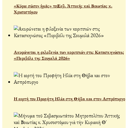
«Κύριε σῶσον ἡμᾶς» τοῦ Σεβ. Ἀττικῆς καὶ Βοιωτίας κ.
Χρυσοστόμου
Ακυρώνεται η φιλοξενία των κοριτσιών στις Κατασκηνώσεις
«Περιβόλι της Σουμελά 2026»
Η εορτή του Προφήτη Ηλία στη Θήβα και στον Ασπρόπυργο