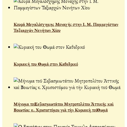
Κουρά Μεγαλόσχημης Μοναχής στην Ι. Μ. Παμμεγίστων
Ταξιαρχών Νενήτων Χίου
Κυριακή του Θωμά στον Καθεδρικό
Μήνυμα τοῦ Σεβασμιωτάτου Μητροπολίτου Ἀττικῆς καὶ
Βοιωτίας κ. Χρυσοστόμου γιὰ τὴν Κυριακὴ τοῦ Θωμᾶ