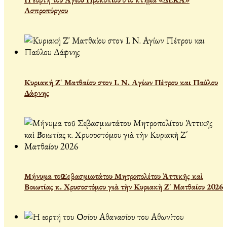
Ασπροπύργου
Κυριακή Ζ' Ματθαίου στον Ι. Ν. Αγίων Πέτρου και Παύλου
Δάφνης
Μήνυμα τοῦ Σεβασμιωτάτου Μητροπολίτου Ἀττικῆς καὶ
Βοιωτίας κ. Χρυσοστόμου γιὰ τὴν Κυριακὴ Ζ΄ Ματθαίου 2026