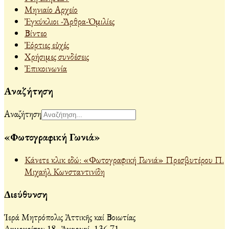
Μηνιαίο Αρχείο
Ἐγκύκλιοι -Ἄρθρα-Ὁμιλίες
Βίντεο
Ἐόρτιες εὐχές
Χρήσιμες συνδέσεις
Ἐπικοινωνία
Αναζήτηση
Αναζήτηση
«Φωτογραφική Γωνιά»
Κάνετε κλικ εδώ: «Φωτογραφική Γωνιά» Πρεσβυτέρου Π.
Μιχαήλ Κωνσταντινίδη
Διεύθυνση
Ἱερά Μητρόπολις Ἀττικῆς καί Βοιωτίας
Δημοκρίτου 18, Ἀχαρναί, 136 71