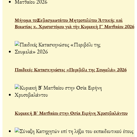
Μήνυμα τοῦ Σεβασμιωτάτου Μητροπολίτου Ἀττικῆς καὶ
Βοιωτίας κ. Χρυσοστόμου γιὰ τὴν Κυριακὴ Γ´ Ματθαίου 2026
Παιδικές Κατασκηνώσεις «Περιβόλι της Σουμελά» 2026
Κυριακή Β' Ματθαίου στην Οσία Ειρήνη Χρυσοβαλάντου