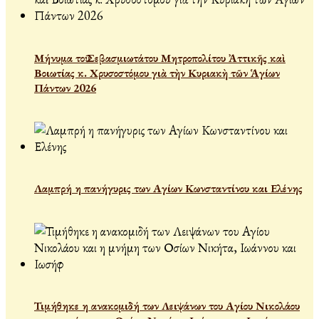
Μήνυμα τοῦ Σεβασμιωτάτου Μητροπολίτου Ἀττικῆς καὶ
Βοιωτίας κ. Χρυσοστόμου γιὰ τὴν Κυριακὴ τῶν Ἁγίων
Πάντων 2026
Λαμπρή η πανήγυρις των Αγίων Κωνσταντίνου και Ελένης
Τιμήθηκε η ανακομιδή των Λειψάνων του Αγίου Νικολάου