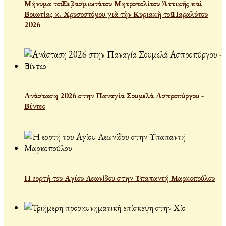
Μήνυμα τοῦ Σεβασμιωτάτου Μητροπολίτου Ἀττικῆς καὶ
Βοιωτίας κ. Χρυσοστόμου γιὰ τὴν Κυριακὴ τοῦ Παραλύτου
2026
Ανάσταση 2026 στην Παναγία Σουμελά Ασπροπύργου -
Βίντεο
Η εορτή του Αγίου Λεωνίδου στην Υπαπαντή Μαρκοπούλου