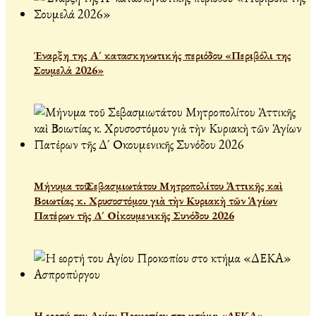
Έναρξη της Α´ κατασκηνωτικής περιόδου «Περιβόλι της
Σουμελά 2026»
Μήνυμα τοῦ Σεβασμιωτάτου Μητροπολίτου Ἀττικῆς καὶ
Βοιωτίας κ. Χρυσοστόμου γιὰ τὴν Κυριακὴ τῶν Ἁγίων
Πατέρων τῆς Δ´ Οἰκουμενικῆς Συνόδου 2026
Η εορτή του Αγίου Προκοπίου στο κτήμα «ΔΕΚΑ»