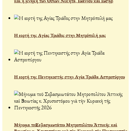
και η μνήμη των Οσίων Νικήτα, Ιωάννου και Ιωσήφ
Η εορτή της Αγίας Τριάδος στην Μητρόπολή μας
Η εορτή της Πεντηκοστής στην Αγία Τριάδα Ασπροπύργου
Μήνυμα τοῦ Σεβασμιωτάτου Μητροπολίτου Ἀττικῆς καὶ
Βοιωτίας κ. Χρυσοστόμου γιὰ τὴν Κυριακὴ τῆς Πεντηκοστῆς