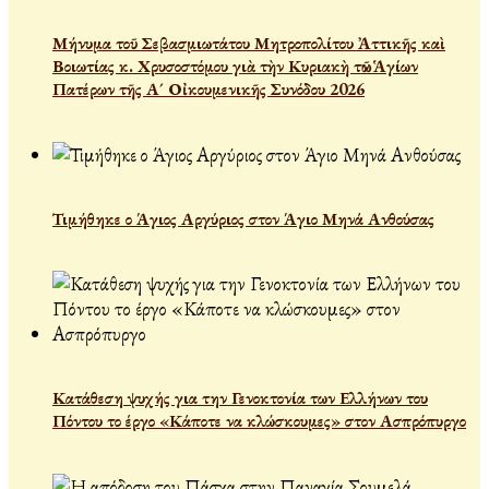
Μήνυμα τοῦ Σεβασμιωτάτου Μητροπολίτου Ἀττικῆς καὶ
Βοιωτίας κ. Χρυσοστόμου γιὰ τὴν Κυριακὴ τῶν Ἁγίων
Πατέρων τῆς Α´ Οἰκουμενικῆς Συνόδου 2026
Τιμήθηκε ο Άγιος Αργύριος στον Άγιο Μηνά Ανθούσας
Κατάθεση ψυχής για την Γενοκτονία των Ελλήνων του
Πόντου το έργο «Κάποτε να κλώσκουμες» στον Ασπρόπυργο