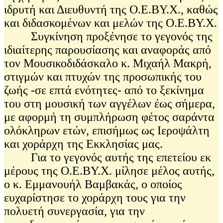
ιδρυτή και Διευθυντή της Ο.Ε.ΒΥ.Χ., καθώς
και διδασκομένων και μελών της Ο.Ε.ΒΥ.Χ.
Συγκίνηση προξένησε το γεγονός της
ιδιαίτερης παρουσίασης και αναφοράς από
τον Μουσικοδιδάσκαλο κ. Μιχαήλ Μακρή,
στιγμών και πτυχών της προσωπικής του
ζωής -σε επτά ενότητες- από το ξεκίνημα
του στη μουσική των αγγέλων έως σήμερα,
με αφορμή τη συμπλήρωση φέτος σαράντα
ολόκληρων ετών, επισήμως ως Ιεροψάλτη
και χοράρχη της Εκκλησίας μας.
Για το γεγονός αυτής της επετείου εκ
μέρους της Ο.Ε.ΒΥ.Χ. μίλησε μέλος αυτής,
ο κ. Εμμανουήλ Βαμβακάς, ο οποίος
ευχαρίστησε το χοράρχη τους για την
πολυετή συνεργασία, για την