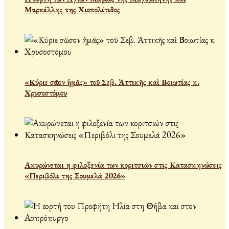
Μαρκέλλης της Χιοπολίτιδος
«Κύριε σῶσον ἡμᾶς» τοῦ Σεβ. Ἀττικῆς καὶ Βοιωτίας κ.
Χρυσοστόμου
Ακυρώνεται η φιλοξενία των κοριτσιών στις Κατασκηνώσεις
«Περιβόλι της Σουμελά 2026»