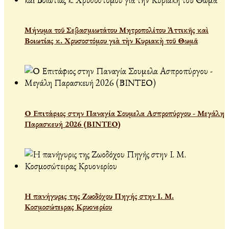
Μήνυμα τοῦ Σεβασμιωτάτου Μητροπολίτου Ἀττικῆς καὶ
Βοιωτίας κ. Χρυσοστόμου γιὰ τὴν Κυριακὴ τοῦ Θωμᾶ
Ο Επιτάφιος στην Παναγία Σουμελα Ασπροπύργου - Μεγάλη
Παρασκευή 2026 (ΒΙΝΤΕΟ)
Η πανήγυρις της Ζωοδόχου Πηγής στην Ι. Μ.
Κοσμοσώτειρας Κρυονερίου