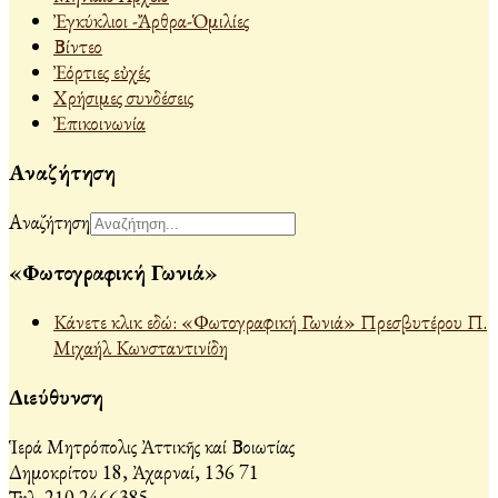
Ἐγκύκλιοι -Ἄρθρα-Ὁμιλίες
Βίντεο
Ἐόρτιες εὐχές
Χρήσιμες συνδέσεις
Ἐπικοινωνία
Αναζήτηση
Αναζήτηση
«Φωτογραφική Γωνιά»
Κάνετε κλικ εδώ: «Φωτογραφική Γωνιά» Πρεσβυτέρου Π.
Μιχαήλ Κωνσταντινίδη
Διεύθυνση
Ἱερά Μητρόπολις Ἀττικῆς καί Βοιωτίας
Δημοκρίτου 18, Ἀχαρναί, 136 71
Τηλ. 210 2466385