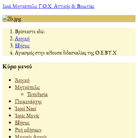
Ιερά Μητρόπολις Γ.Ο.Χ. Αττικής & Βοιωτίας
Βρίσκεστε εδώ:
Αρχική
Εἰδήσεις
Αγιασμός στην αίθουσα διδασκαλίας της Ο.Ε.ΒΥ.Χ
Κύριο μενού
Ἀρχική
Μητρόπολις
Τοποθεσία
Ποιμενάρχης
Ἱεροὶ Ναοί
Ἱερὲς Μονές
Εἰδήσεις
Ροή ειδήσεων
Μηνιαίο Αρχείο