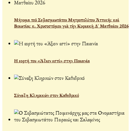
Μήνυμα τοῦ Σεβασμιωτάτου Μητροπολίτου Ἀττικῆς καὶ
Βοιωτίας κ. Χρυσοστόμου γιὰ τὴν Κυριακὴ Δ´ Ματθαίου 2026
Η εορτή του «Άξιον εστί» στην Παιανία
Σύναξη Κληρικών στον Καθεδρικό