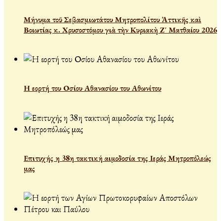
Μήνυμα τοῦ Σεβασμιωτάτου Μητροπολίτου Ἀττικῆς καὶ
Βοιωτίας κ. Χρυσοστόμου γιὰ τὴν Κυριακὴ Ζ΄ Ματθαίου 2026
Η εορτή του Οσίου Αθανασίου του Αθωνίτου
Επιτυχής η 38η τακτική αιμοδοσία της Ιεράς Μητροπόλεώς
μας