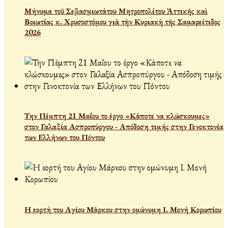
Μήνυμα τοῦ Σεβασμιωτάτου Μητροπολίτου Ἀττικῆς καὶ
Βοιωτίας κ. Χρυσοστόμου γιὰ τὴν Κυριακὴ τῆς Σαμαρείτιδος
2026
Την Πέμπτη 21 Μαΐου το έργο «Κάποτε να κλώσκουμες»
στον Γαλαξία Ασπροπύργου - Απόδοση τιμής στην Γενοκτονία
των Ελλήνων του Πόντου
Η εορτή του Αγίου Μάρκου στην ομώνυμη Ι. Μονή Κορωπίου