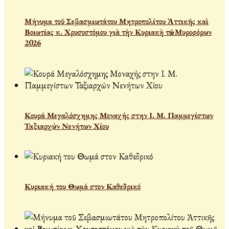
Μήνυμα τοῦ Σεβασμιωτάτου Μητροπολίτου Ἀττικῆς καὶ
Βοιωτίας κ. Χρυσοστόμου γιὰ τὴν Κυριακὴ τῶν Μυροφόρων
2026
Κουρά Μεγαλόσχημης Μοναχής στην Ι. Μ. Παμμεγίστων
Ταξιαρχών Νενήτων Χίου
Κυριακή του Θωμά στον Καθεδρικό