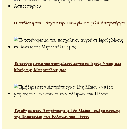
Η απόδοση του Πάσχα στην Παναγία Σουμελά Ασπροπύργου
Το τσούγκρισμα του πασχαλινού αυγού σε Ιερούς Ναούς και
Μονές της Μητροπόλεώς μας
Τιμήθηκε στον Ασπρόπυργο η 19η Μαΐου - ημέρα μνήμης
της Γενοκτονίας των Ελλήνων του Πόντου