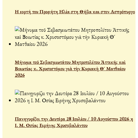
Η εορτή του Προφήτη Ηλία στη Θήβα και στον Ασπρόπυργο
Μήνυμα τοῦ Σεβασμιωτάτου Μητροπολίτου Ἀττικῆς καὶ
Βοιωτίας κ. Χρυσοστόμου γιὰ τὴν Κυριακὴ Θ´ Ματθαίου
2026
Πανηγυρίζει την Δευτέρα 28 Ιουλίου / 10 Αυγούστου 2026 η
Ι. Μ. Οσίας Ειρήνης Χρυσοβαλάντου