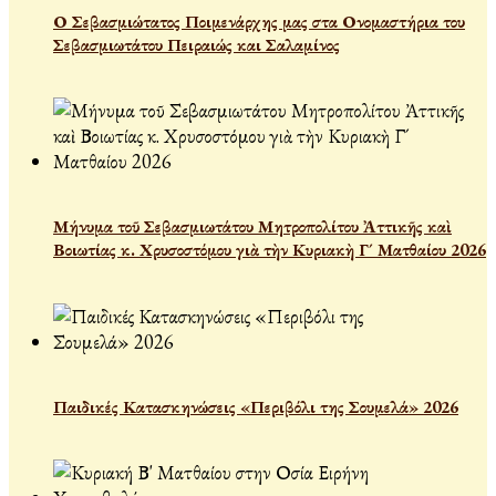
Ο Σεβασμιώτατος Ποιμενάρχης μας στα Ονομαστήρια του
Σεβασμιωτάτου Πειραιώς και Σαλαμίνος
Μήνυμα τοῦ Σεβασμιωτάτου Μητροπολίτου Ἀττικῆς καὶ
Βοιωτίας κ. Χρυσοστόμου γιὰ τὴν Κυριακὴ Γ´ Ματθαίου 2026
Παιδικές Κατασκηνώσεις «Περιβόλι της Σουμελά» 2026