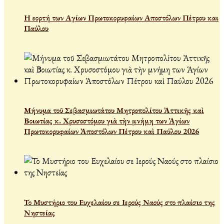
Η εορτή των Αγίων Πρωτοκορυφαίων Αποστόλων Πέτρου και
Παύλου
Μήνυμα τοῦ Σεβασμιωτάτου Μητροπολίτου Ἀττικῆς καὶ
Βοιωτίας κ. Χρυσοστόμου γιὰ τὴν μνήμη των Ἁγίων
Πρωτοκορυφαίων Ἀποστόλων Πέτρου καὶ Παύλου 2026
Το Μυστήριο του Ευχελαίου σε Ιερούς Ναούς στο πλαίσιο της
Νηστείας