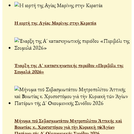
Η εορτή της Αγίας Μαρίνης στην Κερατέα
Έναρξη της Α´ κατασκηνωτικής περιόδου «Περιβόλι της
Σουμελά 2026»
Μήνυμα τοῦ Σεβασμιωτάτου Μητροπολίτου Ἀττικῆς καὶ
Βοιωτίας κ. Χρυσοστόμου γιὰ τὴν Κυριακὴ τῶν Ἁγίων
Πατέρων τῆς Δ´ Οἰκουμενικῆς Συνόδου 2026