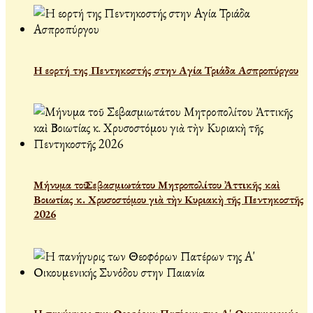
Η εορτή της Πεντηκοστής στην Αγία Τριάδα Ασπροπύργου
Μήνυμα τοῦ Σεβασμιωτάτου Μητροπολίτου Ἀττικῆς καὶ
Βοιωτίας κ. Χρυσοστόμου γιὰ τὴν Κυριακὴ τῆς Πεντηκοστῆς
2026