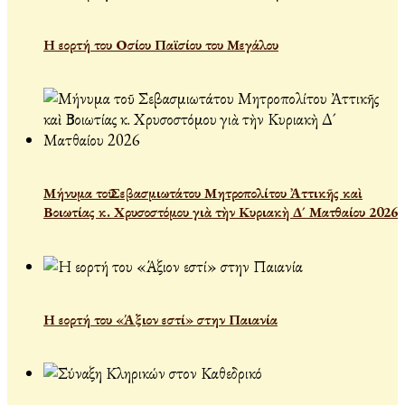
Η εορτή του Οσίου Παϊσίου του Μεγάλου
Μήνυμα τοῦ Σεβασμιωτάτου Μητροπολίτου Ἀττικῆς καὶ
Βοιωτίας κ. Χρυσοστόμου γιὰ τὴν Κυριακὴ Δ´ Ματθαίου 2026
Η εορτή του «Άξιον εστί» στην Παιανία