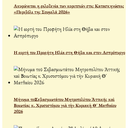
Ακυρώνεται η φιλοξενία των κοριτσιών στις Κατασκηνώσεις
«Περιβόλι της Σουμελά 2026»
Η εορτή του Προφήτη Ηλία στη Θήβα και στον Ασπρόπυργο
Μήνυμα τοῦ Σεβασμιωτάτου Μητροπολίτου Ἀττικῆς καὶ
Βοιωτίας κ. Χρυσοστόμου γιὰ τὴν Κυριακὴ Θ´ Ματθαίου
2026