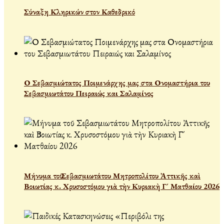
Σύναξη Κληρικών στον Καθεδρικό
Ο Σεβασμιώτατος Ποιμενάρχης μας στα Ονομαστήρια του
Σεβασμιωτάτου Πειραιώς και Σαλαμίνος
Μήνυμα τοῦ Σεβασμιωτάτου Μητροπολίτου Ἀττικῆς καὶ
Βοιωτίας κ. Χρυσοστόμου γιὰ τὴν Κυριακὴ Γ´ Ματθαίου 2026