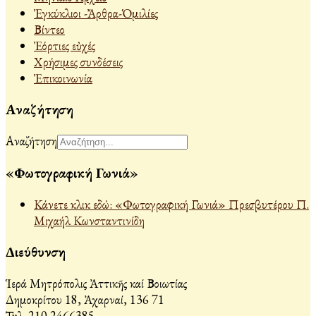
Ἐγκύκλιοι -Ἄρθρα-Ὁμιλίες
Βίντεο
Ἐόρτιες εὐχές
Χρήσιμες συνδέσεις
Ἐπικοινωνία
Αναζήτηση
Αναζήτηση
«Φωτογραφική Γωνιά»
Κάνετε κλικ εδώ: «Φωτογραφική Γωνιά» Πρεσβυτέρου Π.
Μιχαήλ Κωνσταντινίδη
Διεύθυνση
Ἱερά Μητρόπολις Ἀττικῆς καί Βοιωτίας
Δημοκρίτου 18, Ἀχαρναί, 136 71
Τηλ. 210 2466385