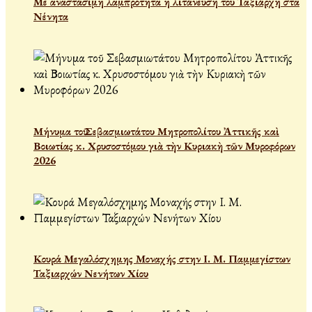
Με αναστάσιμη λαμπρότητα η λιτάνευση του Ταξιάρχη στα
Νένητα
Μήνυμα τοῦ Σεβασμιωτάτου Μητροπολίτου Ἀττικῆς καὶ
Βοιωτίας κ. Χρυσοστόμου γιὰ τὴν Κυριακὴ τῶν Μυροφόρων
2026
Κουρά Μεγαλόσχημης Μοναχής στην Ι. Μ. Παμμεγίστων
Ταξιαρχών Νενήτων Χίου