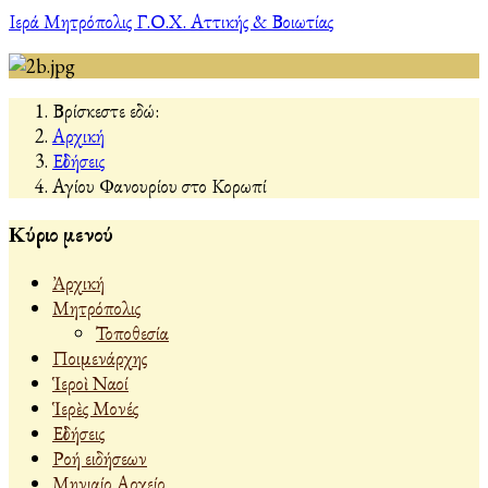
Ιερά Μητρόπολις Γ.Ο.Χ. Αττικής & Βοιωτίας
Βρίσκεστε εδώ:
Αρχική
Εἰδήσεις
Αγίου Φανουρίου στο Κορωπί
Κύριο μενού
Ἀρχική
Μητρόπολις
Τοποθεσία
Ποιμενάρχης
Ἱεροὶ Ναοί
Ἱερὲς Μονές
Εἰδήσεις
Ροή ειδήσεων
Μηνιαίο Αρχείο