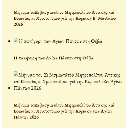
Μήνυμα τοῦ Σεβασμιωτάτου Μητροπολίτου Ἀττικῆς καὶ
Βοιωτίας κ. Χρυσοστόμου γιὰ τὴν Κυριακὴ Β´ Ματθαίου
2026
Η πανήγυρη των Αγίων Πάντων στη Θήβα
Μήνυμα τοῦ Σεβασμιωτάτου Μητροπολίτου Ἀττικῆς καὶ
Βοιωτίας κ. Χρυσοστόμου γιὰ τὴν Κυριακὴ τῶν Ἁγίων
Πάντων 2026