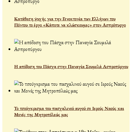
Κατάθεση ψυχής για την Γενοκτονία των Ελλήνων του
Πόντου το έργο «Κάποτε να κλώσκουμες» στον Ασπρόπυργο
Η απόδοση του Πάσχα στην Παναγία Σουμελά Ασπροπύργου
Το τσούγκρισμα του πασχαλινού αυγού σε Ιερούς Ναούς και
Μονές της Μητροπόλεώς μας