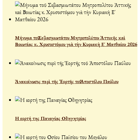
Μήνυμα τοῦ Σεβασμιωτάτου Μητροπολίτου Ἀττικῆς καὶ
Βοιωτίας κ. Χρυσοστόμου γιὰ τὴν Κυριακὴ Ε´ Ματθαίου 2026
Ἀνακοίνωσις περὶ τῆς Ἑορτῆς τοῦ Ἀποστόλου Παύλου
Η εορτή της Παναγίας Οδηγητρίας