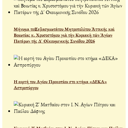
Μήνυμα τοῦ Σεβασμιωτάτου Μητροπολίτου Ἀττικῆς καὶ
Βοιωτίας κ. Χρυσοστόμου γιὰ τὴν Κυριακὴ τῶν Ἁγίων
Πατέρων τῆς Δ´ Οἰκουμενικῆς Συνόδου 2026
Η εορτή του Αγίου Προκοπίου στο κτήμα «ΔΕΚΑ»
Ασπροπύργου