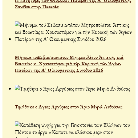
Η πανήγυρις των Θεοφόρων Πατέρων της Α' Οικουμενικής
Συνόδου στην Παιανία
Μήνυμα τοῦ Σεβασμιωτάτου Μητροπολίτου Ἀττικῆς καὶ
Βοιωτίας κ. Χρυσοστόμου γιὰ τὴν Κυριακὴ τῶν Ἁγίων
Πατέρων τῆς Α´ Οἰκουμενικῆς Συνόδου 2026
Τιμήθηκε ο Άγιος Αργύριος στον Άγιο Μηνά Ανθούσας