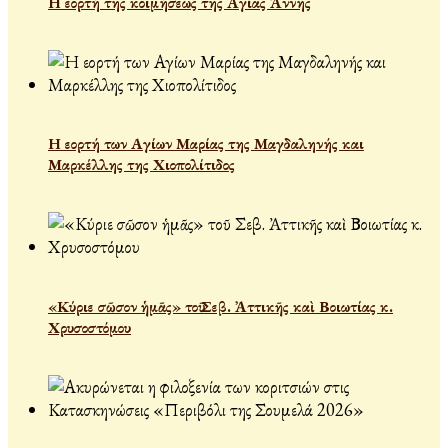
Η εορτή της κοιμήσεως της Αγίας Άννης
Η εορτή των Αγίων Μαρίας της Μαγδαληνής και
Μαρκέλλης της Χιοπολίτιδος
«Κύριε σῶσον ἡμᾶς» τοῦ Σεβ. Ἀττικῆς καὶ Βοιωτίας κ.
Χρυσοστόμου