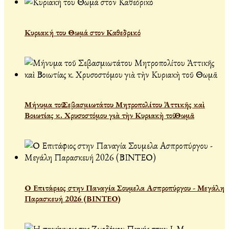
Κυριακή του Θωμά στον Καθεδρικό
Μήνυμα τοῦ Σεβασμιωτάτου Μητροπολίτου Ἀττικῆς καὶ
Βοιωτίας κ. Χρυσοστόμου γιὰ τὴν Κυριακὴ τοῦ Θωμᾶ
Ο Επιτάφιος στην Παναγία Σουμελα Ασπροπύργου - Μεγάλη
Παρασκευή 2026 (ΒΙΝΤΕΟ)