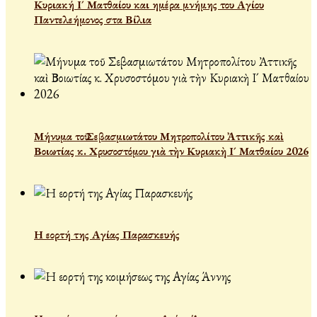
Κυριακή Ι´ Ματθαίου και ημέρα μνήμης του Αγίου
Παντελεήμονος στα Βίλια
Μήνυμα τοῦ Σεβασμιωτάτου Μητροπολίτου Ἀττικῆς καὶ
Βοιωτίας κ. Χρυσοστόμου γιὰ τὴν Κυριακὴ Ι´ Ματθαίου 2026
Η εορτή της Αγίας Παρασκευής