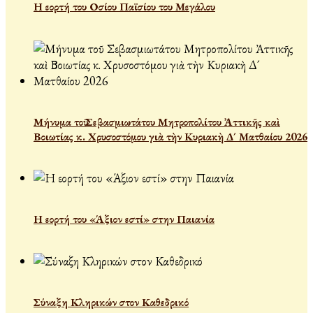
Η εορτή του Οσίου Παϊσίου του Μεγάλου
Μήνυμα τοῦ Σεβασμιωτάτου Μητροπολίτου Ἀττικῆς καὶ
Βοιωτίας κ. Χρυσοστόμου γιὰ τὴν Κυριακὴ Δ´ Ματθαίου 2026
Η εορτή του «Άξιον εστί» στην Παιανία
Σύναξη Κληρικών στον Καθεδρικό