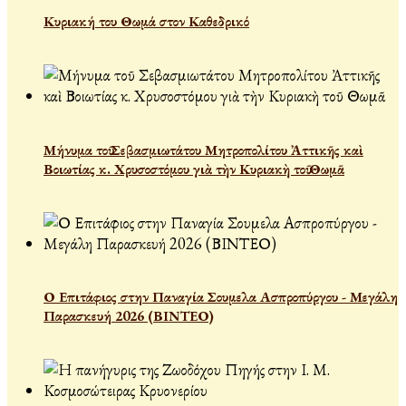
Κυριακή του Θωμά στον Καθεδρικό
Μήνυμα τοῦ Σεβασμιωτάτου Μητροπολίτου Ἀττικῆς καὶ
Βοιωτίας κ. Χρυσοστόμου γιὰ τὴν Κυριακὴ τοῦ Θωμᾶ
Ο Επιτάφιος στην Παναγία Σουμελα Ασπροπύργου - Μεγάλη
Παρασκευή 2026 (ΒΙΝΤΕΟ)