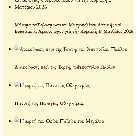
Μήνυμα τοῦ Σεβασμιωτάτου Μητροπολίτου Ἀττικῆς καὶ
Βοιωτίας κ. Χρυσοστόμου γιὰ τὴν Κυριακὴ Ε´ Ματθαίου 2026
Ἀνακοίνωσις περὶ τῆς Ἑορτῆς τοῦ Ἀποστόλου Παύλου
Η εορτή της Παναγίας Οδηγητρίας