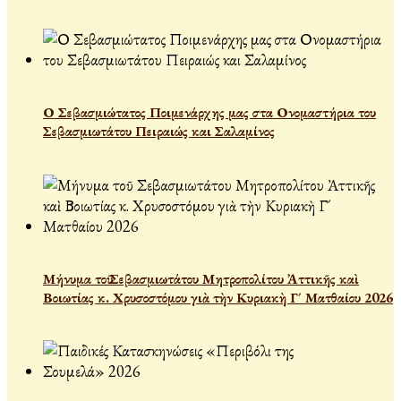
Ο Σεβασμιώτατος Ποιμενάρχης μας στα Ονομαστήρια του
Σεβασμιωτάτου Πειραιώς και Σαλαμίνος
Μήνυμα τοῦ Σεβασμιωτάτου Μητροπολίτου Ἀττικῆς καὶ
Βοιωτίας κ. Χρυσοστόμου γιὰ τὴν Κυριακὴ Γ´ Ματθαίου 2026