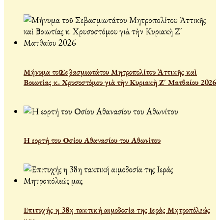
Μήνυμα τοῦ Σεβασμιωτάτου Μητροπολίτου Ἀττικῆς καὶ
Βοιωτίας κ. Χρυσοστόμου γιὰ τὴν Κυριακὴ Ζ΄ Ματθαίου 2026
Η εορτή του Οσίου Αθανασίου του Αθωνίτου
Επιτυχής η 38η τακτική αιμοδοσία της Ιεράς Μητροπόλεώς