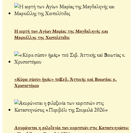
Η εορτή των Αγίων Μαρίας της Μαγδαληνής και
Μαρκέλλης της Χιοπολίτιδος
«Κύριε σῶσον ἡμᾶς» τοῦ Σεβ. Ἀττικῆς καὶ Βοιωτίας κ.
Χρυσοστόμου
Ακυρώνεται η φιλοξενία των κοριτσιών στις Κατασκηνώσεις