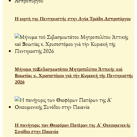
Η εορτή της Πεντηκοστής στην Αγία Τριάδα Ασπροπύργου
Μήνυμα τοῦ Σεβασμιωτάτου Μητροπολίτου Ἀττικῆς καὶ
Βοιωτίας κ. Χρυσοστόμου γιὰ τὴν Κυριακὴ τῆς Πεντηκοστῆς
2026
Η πανήγυρις των Θεοφόρων Πατέρων της Α' Οικουμενικής
Συνόδου στην Παιανία