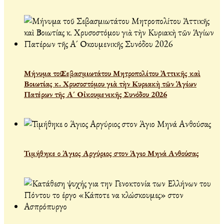
Μήνυμα τοῦ Σεβασμιωτάτου Μητροπολίτου Ἀττικῆς καὶ
Βοιωτίας κ. Χρυσοστόμου γιὰ τὴν Κυριακὴ τῶν Ἁγίων
Πατέρων τῆς Α´ Οἰκουμενικῆς Συνόδου 2026
Τιμήθηκε ο Άγιος Αργύριος στον Άγιο Μηνά Ανθούσας