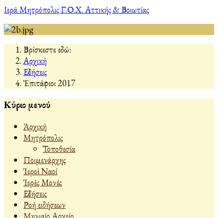
Ιερά Μητρόπολις Γ.Ο.Χ. Αττικής & Βοιωτίας
Βρίσκεστε εδώ:
Αρχική
Εἰδήσεις
Ἐπιτάφιοι 2017
Κύριο μενού
Ἀρχική
Μητρόπολις
Τοποθεσία
Ποιμενάρχης
Ἱεροὶ Ναοί
Ἱερὲς Μονές
Εἰδήσεις
Ροή ειδήσεων
Μηνιαίο Αρχείο