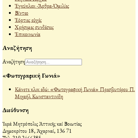
Ἐγκύκλιοι -Ἄρθρα-Ὁμιλίες
Βίντεο
Ἐόρτιες εὐχές
Χρήσιμες συνδέσεις
Ἐπικοινωνία
Αναζήτηση
Αναζήτηση
«Φωτογραφική Γωνιά»
Κάνετε κλικ εδώ: «Φωτογραφική Γωνιά» Πρεσβυτέρου Π.
Μιχαήλ Κωνσταντινίδη
Διεύθυνση
Ἱερά Μητρόπολις Ἀττικῆς καί Βοιωτίας
Δημοκρίτου 18, Ἀχαρναί, 136 71
Τηλ. 210 2466385