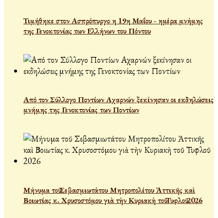
Τιμήθηκε στον Ασπρόπυργο η 19η Μαΐου - ημέρα μνήμης
της Γενοκτονίας των Ελλήνων του Πόντου
Από τον Σύλλογο Ποντίων Αχαρνών ξεκίνησαν οι εκδηλώσεις
μνήμης της Γενοκτονίας των Ποντίων
Μήνυμα τοῦ Σεβασμιωτάτου Μητροπολίτου Ἀττικῆς καὶ
Βοιωτίας κ. Χρυσοστόμου γιὰ τὴν Κυριακὴ τοῦ Τυφλοῦ 2026