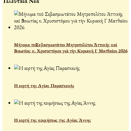
Τελευταία Νέα
Μήνυμα τοῦ Σεβασμιωτάτου Μητροπολίτου Ἀττικῆς καὶ
Βοιωτίας κ. Χρυσοστόμου γιὰ τὴν Κυριακὴ Ι´ Ματθαίου 2026
Η εορτή της Αγίας Παρασκευής
Η εορτή της κοιμήσεως της Αγίας Άννης