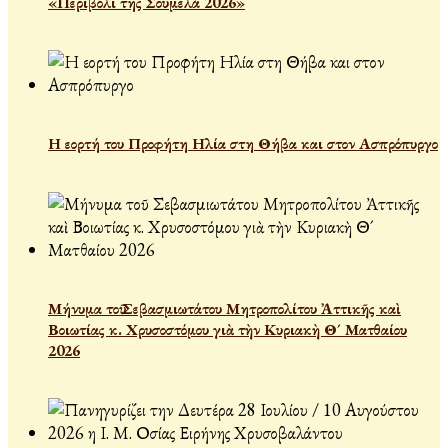
«Περιβόλι της Σουμελά 2026»
Η εορτή του Προφήτη Ηλία στη Θήβα και στον Ασπρόπυργο
Μήνυμα τοῦ Σεβασμιωτάτου Μητροπολίτου Ἀττικῆς καὶ
Βοιωτίας κ. Χρυσοστόμου γιὰ τὴν Κυριακὴ Θ´ Ματθαίου
2026