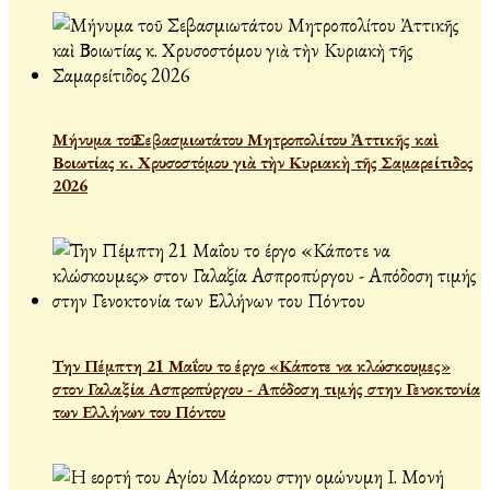
Μήνυμα τοῦ Σεβασμιωτάτου Μητροπολίτου Ἀττικῆς καὶ
Βοιωτίας κ. Χρυσοστόμου γιὰ τὴν Κυριακὴ τῆς Σαμαρείτιδος
2026
Την Πέμπτη 21 Μαΐου το έργο «Κάποτε να κλώσκουμες»
στον Γαλαξία Ασπροπύργου - Απόδοση τιμής στην Γενοκτονία
των Ελλήνων του Πόντου