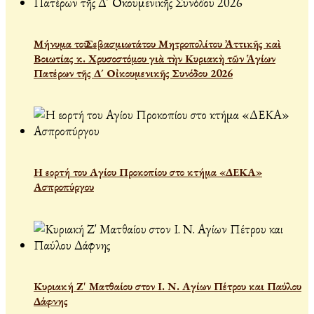
Μήνυμα τοῦ Σεβασμιωτάτου Μητροπολίτου Ἀττικῆς καὶ
Βοιωτίας κ. Χρυσοστόμου γιὰ τὴν Κυριακὴ τῶν Ἁγίων
Πατέρων τῆς Δ´ Οἰκουμενικῆς Συνόδου 2026
Η εορτή του Αγίου Προκοπίου στο κτήμα «ΔΕΚΑ»
Ασπροπύργου
Κυριακή Ζ' Ματθαίου στον Ι. Ν. Αγίων Πέτρου και Παύλου
Δάφνης