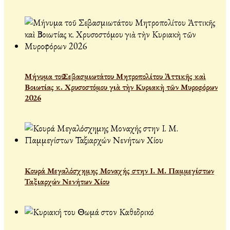
Μήνυμα τοῦ Σεβασμιωτάτου Μητροπολίτου Ἀττικῆς καὶ
Βοιωτίας κ. Χρυσοστόμου γιὰ τὴν Κυριακὴ τῶν Μυροφόρων
2026
Κουρά Μεγαλόσχημης Μοναχής στην Ι. Μ. Παμμεγίστων
Ταξιαρχών Νενήτων Χίου