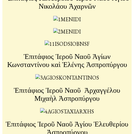
Νικολάου Ἀχαρνῶν
Ἐπιτάφιος Ἱεροῦ Ναοῦ Ἁγίων
Κωνσταντίνου καὶ Ἑλένης Ἀσπροπύργου
Ἐπιτάφιος Ἱεροῦ Ναοῦ Ἀρχαγγέλου
Μιχαὴλ Ἀσπροπύργου
Ἐπιτάφιος Ἱεροῦ Ναοῦ Ἁγίου Ἐλευθερίου
Ἀσπροπύργου