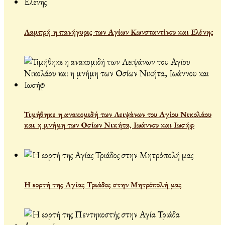
Λαμπρή η πανήγυρις των Αγίων Κωνσταντίνου και Ελένης
Τιμήθηκε η ανακομιδή των Λειψάνων του Αγίου Νικολάου
και η μνήμη των Οσίων Νικήτα, Ιωάννου και Ιωσήφ
Η εορτή της Αγίας Τριάδος στην Μητρόπολή μας