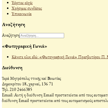
Ἐόρτιες εὐχές
Χρήσιμες συνδέσεις
Ἐπικοινωνία
Αναζήτηση
Αναζήτηση
«Φωτογραφική Γωνιά»
Κάνετε κλικ εδώ: «Φωτογραφική Γωνιά» Πρεσβυτέρου Π. 
Διεύθυνση
Ἱερά Μητρόπολις Ἀττικῆς καί Βοιωτίας
Δημοκρίτου 18, Ἀχαρναί, 136 71
Τηλ. 210 2466385
Email:
Αυτή η διεύθυνση Email προστατεύεται από τους αυτοματι
διεύθυνση Email προστατεύεται από τους αυτοματισμούς αποστολέ