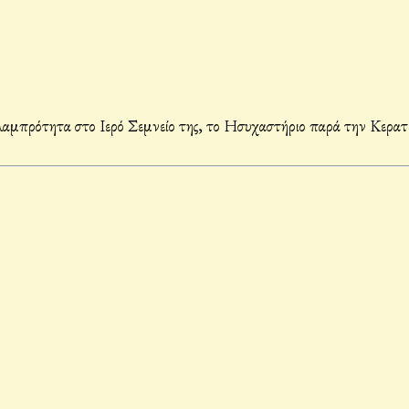
ρότητα στο Ιερό Σεμνείο της, το Ησυχαστήριο παρά την Κερατέα