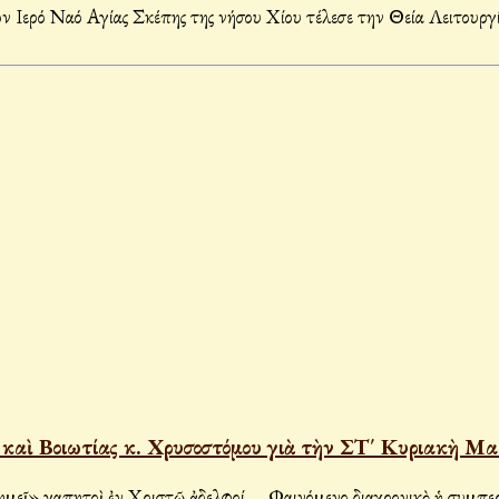
Ιερό Ναό Αγίας Σκέπης της νήσου Χίου τέλεσε την Θεία Λειτουργ
καὶ Βοιωτίας κ. Χρυσοστόμου γιὰ τὴν ΣΤ΄ Κυριακὴ Μα
 τῶν Δικαίων τῆς