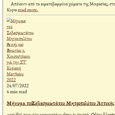
Απέναντι από τα αιματοβαμμένα χώματα της Μικρασίας, στον 
Κυρια
read more..
24/07/2022
4 min read
Μήνυμα τοῦ Σεβασμιωτάτου Μητροπολίτου Ἀττικῆς 
«καὶ ἰδοὺ τινες τῶν γραμματέων εἶπον ἐν ἑαυτοῖς· Οὗτος βλασφημεῖ» Ἀγαπητοὶ ἐν Χριστῷ ἀδελφοί, Φαινόμενο διαχρονικὸ ἡ συμπεριφορὰ τῶν εὐσεβιστῶν. Ἴδια ἀπὸ τὴν ἐποχὴ