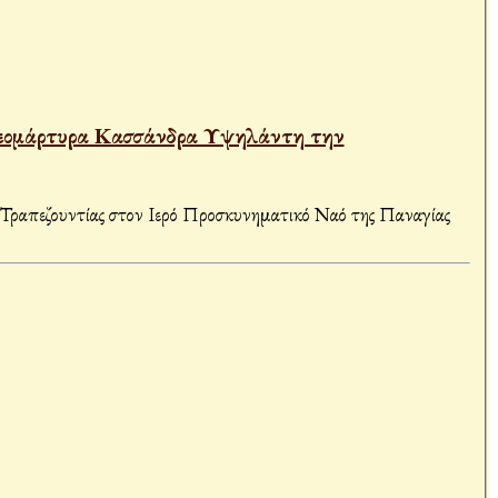
α Νεομάρτυρα Κασσάνδρα Υψηλάντη την
ς Τραπεζουντίας στον Ιερό Προσκυνηματικό Ναό της Παναγίας