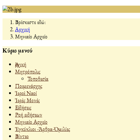
Βρίσκεστε εδώ:
Αρχική
Μηνιαίο Αρχείο
Κύριο μενού
Ἀρχική
Μητρόπολις
Τοποθεσία
Ποιμενάρχης
Ἱεροὶ Ναοί
Ἱερὲς Μονές
Εἰδήσεις
Ροή ειδήσεων
Μηνιαίο Αρχείο
Ἐγκύκλιοι -Ἄρθρα-Ὁμιλίες
Βίντεο