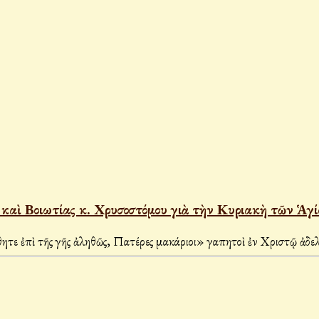
καὶ Βοιωτίας κ. Χρυσοστόμου γιὰ τὴν Κυριακὴ τῶν Ἁγ
«Φωστῆρες ὑπέρλαμπροι τῆς ἀληθείας Χριστοῦ τῷ κόσμῳ ἐδείχθητε ἐπὶ τῆς γῆς ἀληθῶς, Πα