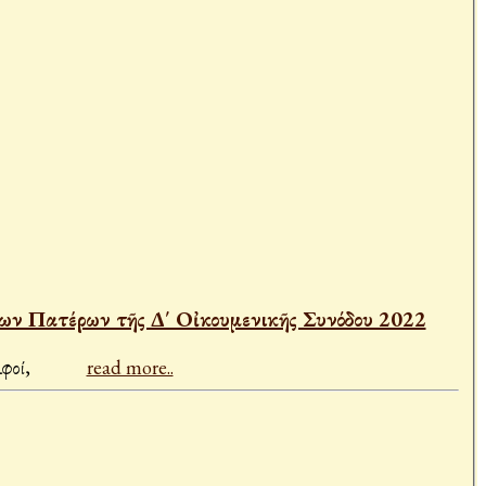
ίων Πατέρων τῆς Δ΄ Οἰκουμενικῆς Συνόδου 2022
τέρες μακάριοι» Ἀγαπητοὶ ἐν Χριστῷ ἀδελφοί,
read more..