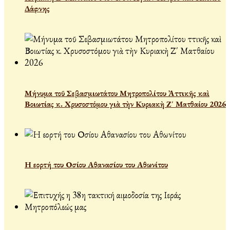
Δάφνης
Μήνυμα τοῦ Σεβασμιωτάτου Μητροπολίτου Ἀττικῆς καὶ
Βοιωτίας κ. Χρυσοστόμου γιὰ τὴν Κυριακὴ Ζ΄ Ματθαίου 2026
Η εορτή του Οσίου Αθανασίου του Αθωνίτου