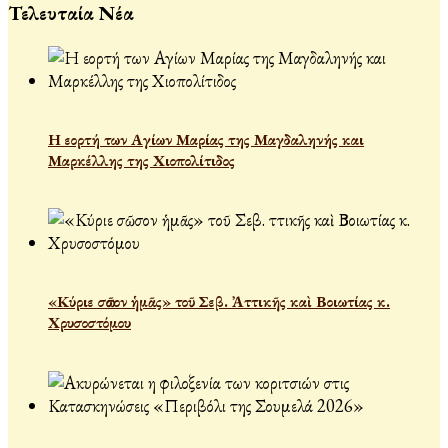
Τελευταία Νέα
Η εορτή των Αγίων Μαρίας της Μαγδαληνής και
Μαρκέλλης της Χιοπολίτιδος
«Κύριε σῶσον ἡμᾶς» τοῦ Σεβ. Ἀττικῆς καὶ Βοιωτίας κ.
Χρυσοστόμου