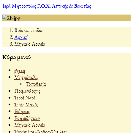
Ιερά Μητρόπολις Γ.Ο.Χ. Αττικής & Βοιωτίας
Βρίσκεστε εδώ:
Αρχική
Μηνιαίο Αρχείο
Κύριο μενού
Ἀρχική
Μητρόπολις
Τοποθεσία
Ποιμενάρχης
Ἱεροὶ Ναοί
Ἱερὲς Μονές
Εἰδήσεις
Ροή ειδήσεων
Μηνιαίο Αρχείο
Ἐγκύκλιοι -Ἄρθρα-Ὁμιλίες