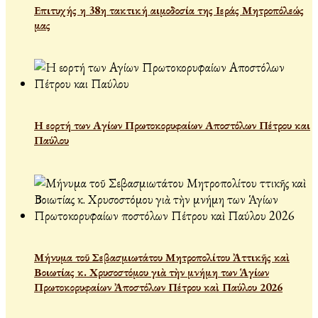
Επιτυχής η 38η τακτική αιμοδοσία της Ιεράς Μητροπόλεώς
μας
Η εορτή των Αγίων Πρωτοκορυφαίων Αποστόλων Πέτρου και
Παύλου
Μήνυμα τοῦ Σεβασμιωτάτου Μητροπολίτου Ἀττικῆς καὶ
Βοιωτίας κ. Χρυσοστόμου γιὰ τὴν μνήμη των Ἁγίων
Πρωτοκορυφαίων Ἀποστόλων Πέτρου καὶ Παύλου 2026