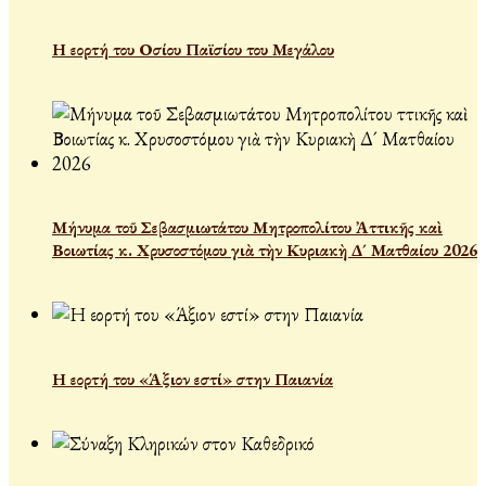
Η εορτή του Οσίου Παϊσίου του Μεγάλου
Μήνυμα τοῦ Σεβασμιωτάτου Μητροπολίτου Ἀττικῆς καὶ
Βοιωτίας κ. Χρυσοστόμου γιὰ τὴν Κυριακὴ Δ´ Ματθαίου 2026
Η εορτή του «Άξιον εστί» στην Παιανία