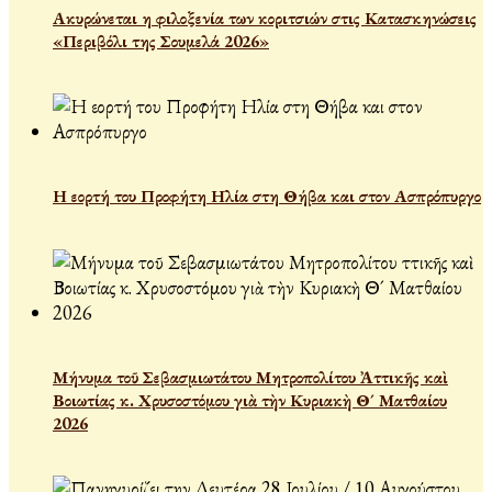
Ακυρώνεται η φιλοξενία των κοριτσιών στις Κατασκηνώσεις
«Περιβόλι της Σουμελά 2026»
Η εορτή του Προφήτη Ηλία στη Θήβα και στον Ασπρόπυργο
Μήνυμα τοῦ Σεβασμιωτάτου Μητροπολίτου Ἀττικῆς καὶ
Βοιωτίας κ. Χρυσοστόμου γιὰ τὴν Κυριακὴ Θ´ Ματθαίου
2026