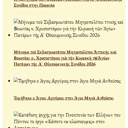
Συνόδου στην Παιανία
Μήνυμα τοῦ Σεβασμιωτάτου Μητροπολίτου Ἀττικῆς καὶ
Βοιωτίας κ. Χρυσοστόμου γιὰ τὴν Κυριακὴ τῶν Ἁγίων
Πατέρων τῆς Α´ Οἰκουμενικῆς Συνόδου 2026
Τιμήθηκε ο Άγιος Αργύριος στον Άγιο Μηνά Ανθούσας