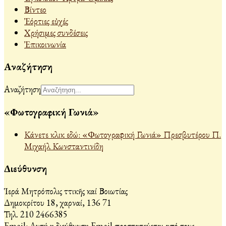
Βίντεο
Ἐόρτιες εὐχές
Χρήσιμες συνδέσεις
Ἐπικοινωνία
Αναζήτηση
Αναζήτηση
«Φωτογραφική Γωνιά»
Κάνετε κλικ εδώ: «Φωτογραφική Γωνιά» Πρεσβυτέρου Π.
Μιχαήλ Κωνσταντινίδη
Διεύθυνση
Ἱερά Μητρόπολις Ἀττικῆς καί Βοιωτίας
Δημοκρίτου 18, Ἀχαρναί, 136 71
Τηλ. 210 2466385
Email:
Αυτή η διεύθυνση Email προστατεύεται από τους