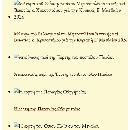
Μήνυμα τοῦ Σεβασμιωτάτου Μητροπολίτου Ἀττικῆς καὶ
Βοιωτίας κ. Χρυσοστόμου γιὰ τὴν Κυριακὴ Ε´ Ματθαίου 2026
Ἀνακοίνωσις περὶ τῆς Ἑορτῆς τοῦ Ἀποστόλου Παύλου
Η εορτή της Παναγίας Οδηγητρίας