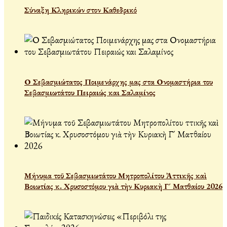
Σύναξη Κληρικών στον Καθεδρικό
Ο Σεβασμιώτατος Ποιμενάρχης μας στα Ονομαστήρια του
Σεβασμιωτάτου Πειραιώς και Σαλαμίνος
Μήνυμα τοῦ Σεβασμιωτάτου Μητροπολίτου Ἀττικῆς καὶ
Βοιωτίας κ. Χρυσοστόμου γιὰ τὴν Κυριακὴ Γ´ Ματθαίου 2026