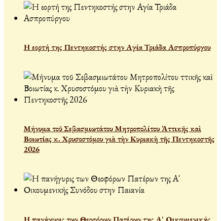
Η εορτή της Πεντηκοστής στην Αγία Τριάδα Ασπροπύργου
Μήνυμα τοῦ Σεβασμιωτάτου Μητροπολίτου Ἀττικῆς καὶ
Βοιωτίας κ. Χρυσοστόμου γιὰ τὴν Κυριακὴ τῆς Πεντηκοστῆς
2026
Η πανήγυρις των Θεοφόρων Πατέρων της Α' Οικουμενικής