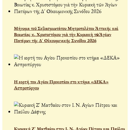
Μήνυμα τοῦ Σεβασμιωτάτου Μητροπολίτου Ἀττικῆς καὶ
Βοιωτίας κ. Χρυσοστόμου γιὰ τὴν Κυριακὴ τῶν Ἁγίων
Πατέρων τῆς Δ´ Οἰκουμενικῆς Συνόδου 2026
Η εορτή του Αγίου Προκοπίου στο κτήμα «ΔΕΚΑ»
Ασπροπύργου
Κυριακή Ζ' Ματθαίου στον Ι. Ν. Αγίων Πέτρου και Παύλου