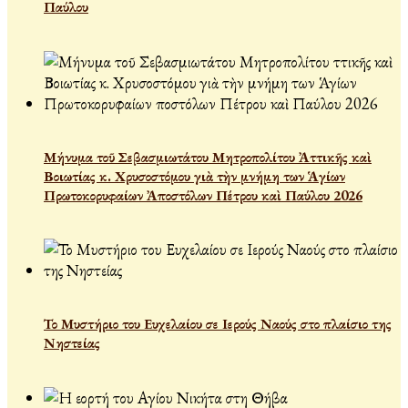
Παύλου
Μήνυμα τοῦ Σεβασμιωτάτου Μητροπολίτου Ἀττικῆς καὶ
Βοιωτίας κ. Χρυσοστόμου γιὰ τὴν μνήμη των Ἁγίων
Πρωτοκορυφαίων Ἀποστόλων Πέτρου καὶ Παύλου 2026
Το Μυστήριο του Ευχελαίου σε Ιερούς Ναούς στο πλαίσιο της
Νηστείας