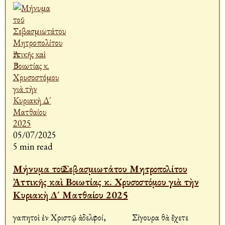
05/07/2025
5 min read
Μήνυμα τοῦ Σεβασμιωτάτου Μητροπολίτου
Ἀττικῆς καὶ Βοιωτίας κ. Χρυσοστόμου γιὰ τὴν
Κυριακὴ Δ´ Ματθαίου 2025
Ἀγαπητοὶ ἐν Χριστῷ ἀδελφοί, Σίγουρα θὰ ἔχετε