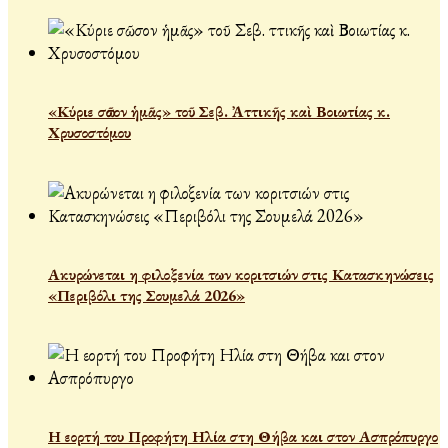
«Κύριε σῶσον ἡμᾶς» τοῦ Σεβ. Ἀττικῆς καὶ Βοιωτίας κ.
Χρυσοστόμου
Ακυρώνεται η φιλοξενία των κοριτσιών στις Κατασκηνώσεις
«Περιβόλι της Σουμελά 2026»
Η εορτή του Προφήτη Ηλία στη Θήβα και στον Ασπρόπυργο