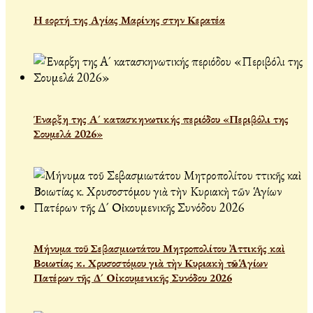
Η εορτή της Αγίας Μαρίνης στην Κερατέα
Έναρξη της Α´ κατασκηνωτικής περιόδου «Περιβόλι της
Σουμελά 2026»
Μήνυμα τοῦ Σεβασμιωτάτου Μητροπολίτου Ἀττικῆς καὶ
Βοιωτίας κ. Χρυσοστόμου γιὰ τὴν Κυριακὴ τῶν Ἁγίων
Πατέρων τῆς Δ´ Οἰκουμενικῆς Συνόδου 2026