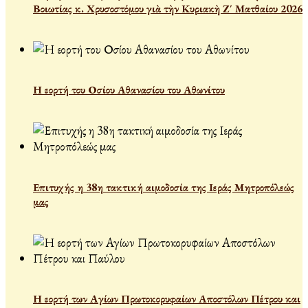
Βοιωτίας κ. Χρυσοστόμου γιὰ τὴν Κυριακὴ Ζ΄ Ματθαίου 2026
Η εορτή του Οσίου Αθανασίου του Αθωνίτου
Επιτυχής η 38η τακτική αιμοδοσία της Ιεράς Μητροπόλεώς
μας
Η εορτή των Αγίων Πρωτοκορυφαίων Αποστόλων Πέτρου και