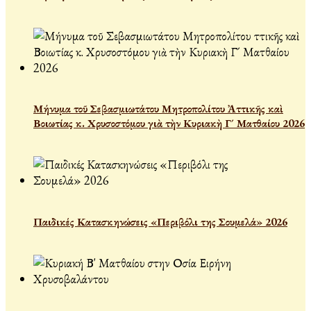
Μήνυμα τοῦ Σεβασμιωτάτου Μητροπολίτου Ἀττικῆς καὶ
Βοιωτίας κ. Χρυσοστόμου γιὰ τὴν Κυριακὴ Γ´ Ματθαίου 2026
Παιδικές Κατασκηνώσεις «Περιβόλι της Σουμελά» 2026