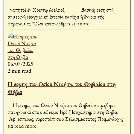
Ἀγαπητοὶ ἐν Χριστῷ ἀδελφοί, Βασικὴ θέση στὴ
σημερινὴ εὐαγγελικὴ ἱστορία κατέχει ἡ ἔννοια τῆς
παρανομίας. Ὅλοι κατανοοῦμ
read more..
06/07/2025
2 min read
Η εορτή του Οσίου Νικήτα του Θηβαίου στη
Θήβα
Η μνήμη του Οσίου Νικήτα του Θηβαίου τιμήθηκε
πανηγυρικά στο ομώνυμο Ιερό Ησυχαστήριο στη Θήβα.
Αφ' εσπέρας, χοροστάτησε ο Σεβασμιώτατος Ποιμενάρχης
μα
read more..