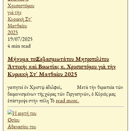
19/07/2025
4 min read
Μήνυμα τοῦ Σεβασμιωτάτου Μητροπολίτου
Ἀττικῆς καὶ Βοιωτίας κ. Χρυσοστόμου γιὰ τὴν
Κυριακὴ Στ´ Ματθαίου 2025
Ἀγαπητοὶ ἐν Χριστῷ ἀδελφοί, Μετὰ τὴν θεραπεία τῶν
δαιμονισμένων τῆς χώρας τῶν Γεργεσηνῶν, ὁ Κύριός μας
ἐπέστρεψε στὴν πόλη Το
read more..