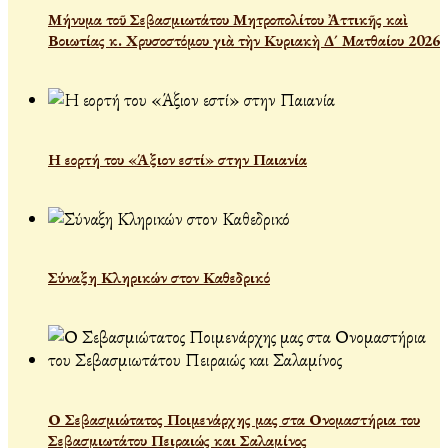
Μήνυμα τοῦ Σεβασμιωτάτου Μητροπολίτου Ἀττικῆς καὶ
Βοιωτίας κ. Χρυσοστόμου γιὰ τὴν Κυριακὴ Δ´ Ματθαίου 2026
Η εορτή του «Άξιον εστί» στην Παιανία
Σύναξη Κληρικών στον Καθεδρικό
Ο Σεβασμιώτατος Ποιμενάρχης μας στα Ονομαστήρια του
Σεβασμιωτάτου Πειραιώς και Σαλαμίνος