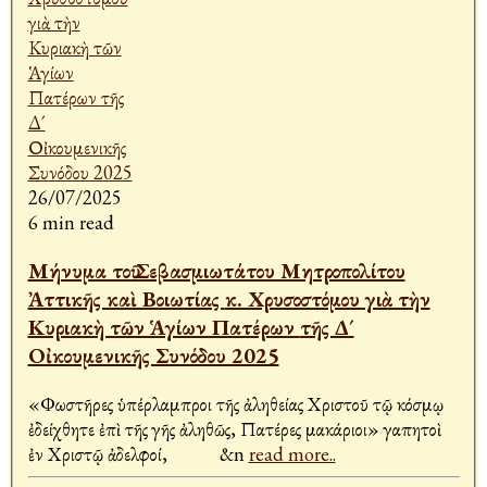
26/07/2025
6 min read
Μήνυμα τοῦ Σεβασμιωτάτου Μητροπολίτου
Ἀττικῆς καὶ Βοιωτίας κ. Χρυσοστόμου γιὰ τὴν
Κυριακὴ τῶν Ἁγίων Πατέρων τῆς Δ´
Οἰκουμενικῆς Συνόδου 2025
«Φωστῆρες ὑπέρλαμπροι τῆς ἀληθείας Χριστοῦ τῷ κόσμῳ
ἐδείχθητε ἐπὶ τῆς γῆς ἀληθῶς, Πατέρες μακάριοι» Ἀγαπητοὶ
ἐν Χριστῷ ἀδελφοί, &n
read more..