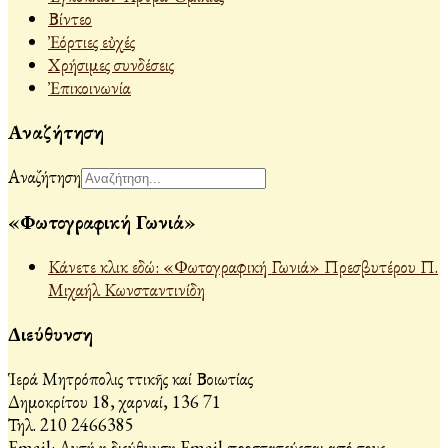
Βίντεο
Ἐόρτιες εὐχές
Χρήσιμες συνδέσεις
Ἐπικοινωνία
Αναζήτηση
Αναζήτηση
«Φωτογραφική Γωνιά»
Κάνετε κλικ εδώ: «Φωτογραφική Γωνιά» Πρεσβυτέρου Π.
Μιχαήλ Κωνσταντινίδη
Διεύθυνση
Ἱερά Μητρόπολις Ἀττικῆς καί Βοιωτίας
Δημοκρίτου 18, Ἀχαρναί, 136 71
Τηλ. 210 2466385
Email:
Αυτή η διεύθυνση Email προστατεύεται από τους