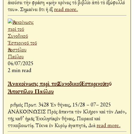
ἀκούσει τὴν φράση «μὴν κρίνεις τὸ βιβλίο ἀπὸ τὸ ἐξώφυλλό
του». Σημαίνει ὅτι ἡ ἐξ
read more..
04/07/2025
2 min read
Ἀνακοίνωσις περὶ τοῦ Συνοδικοῦ Ἑσπερινοῦ τοῦ
Ἀποστόλου Παύλου
Ἀριθμός Πρωτ. 3428 Ἐν Ἀθήναις, 15/28 – 07– 2025
ΑΝΑΚΟΙΝΩΣΙΣ Πρὸς ἅπαντα τὸν Κλῆρον καὶ τὸν Λαόν,
τῆς καθ’ ἡμᾶς Ἐκκλησίαςἐν Ἀθήναις, Πειραιεῖ καὶ
Ἀττικοβοιωτίᾳ. Τέκνα ἐν Κυρίῳ ἀγαπητὰ, Διὰ
read more..