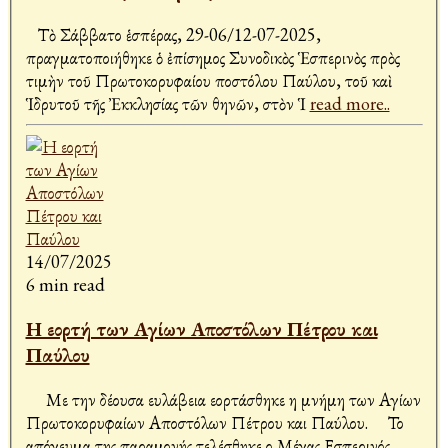
Τὸ Σάββατο ἑσπέρας, 29-06/12-07-2025,
πραγματοποιήθηκε ὁ ἐπίσημος Συνοδικὸς Ἑσπερινὸς πρὸς
τιμὴν τοῦ Πρωτοκορυφαίου Ἀποστόλου Παύλου, τοῦ καὶ
Ἱδρυτοῦ τῆς Ἐκκλησίας τῶν Ἀθηνῶν, στὸν Ἱ
read more..
14/07/2025
6 min read
Η εορτή των Αγίων Αποστόλων Πέτρου και
Παύλου
Με την δέουσα ευλάβεια εορτάσθηκε η μνήμη των Αγίων
Πρωτοκορυφαίων Αποστόλων Πέτρου και Παύλου. Το
απόγευμα της παραμονής τελέσθηκε ο Μέγας Εσπερινός