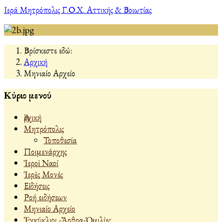
Ιερά Μητρόπολις Γ.Ο.Χ. Αττικής & Βοιωτίας
Βρίσκεστε εδώ:
Αρχική
Μηνιαίο Αρχείο
Κύριο μενού
Ἀρχική
Μητρόπολις
Τοποθεσία
Ποιμενάρχης
Ἱεροὶ Ναοί
Ἱερὲς Μονές
Εἰδήσεις
Ροή ειδήσεων
Μηνιαίο Αρχείο
Ἐγκύκλιοι -Ἄρθρα-Ὁμιλίες