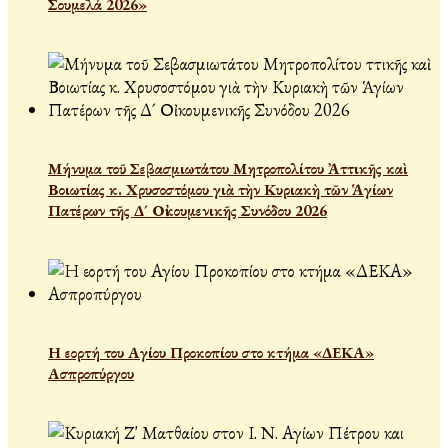
Σουμελά 2026»
Μήνυμα τοῦ Σεβασμιωτάτου Μητροπολίτου Ἀττικῆς καὶ
Βοιωτίας κ. Χρυσοστόμου γιὰ τὴν Κυριακὴ τῶν Ἁγίων
Πατέρων τῆς Δ´ Οἰκουμενικῆς Συνόδου 2026
Η εορτή του Αγίου Προκοπίου στο κτήμα «ΔΕΚΑ»
Ασπροπύργου