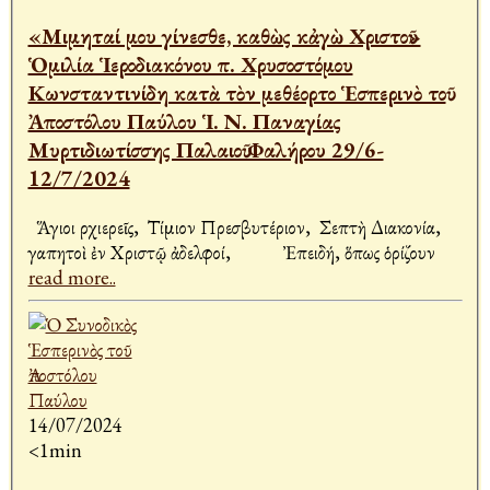
«Μιμηταί μου γίνεσθε, καθὼς κἀγὼ Χριστοῦ»
Ὁμιλία Ἱεροδιακόνου π. Χρυσοστόμου
Κωνσταντινίδη κατὰ τὸν μεθέορτο Ἑσπερινὸ τοῦ
Ἀποστόλου Παύλου Ἱ. Ν. Παναγίας
Μυρτιδιωτίσσης Παλαιοῦ Φαλήρου 29/6-
12/7/2024
Ἅγιοι Ἀρχιερεῖς, Τίμιον Πρεσβυτέριον, Σεπτὴ Διακονία,
Ἀγαπητοὶ ἐν Χριστῷ ἀδελφοί, Ἐπειδή, ὅπως ὁρίζουν
read more..
14/07/2024
<1min