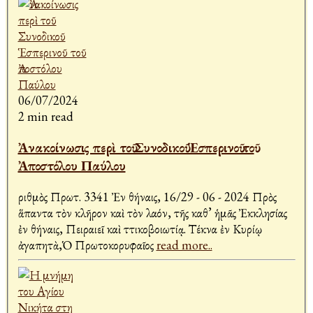
06/07/2024
2 min read
Ἀνακοίνωσις περὶ τοῦ Συνοδικοῦ Ἑσπερινοῦ τοῦ
Ἀποστόλου Παύλου
Ἀριθμὸς Πρωτ. 3341 Ἐν Ἀθήναις, 16/29 - 06 - 2024 Πρὸς
ἅπαντα τὸν κλῆρον καὶ τὸν λαόν, τῆς καθ’ ἡμᾶς Ἐκκλησίας
ἐν Ἀθήναις, Πειραιεῖ καὶ Ἀττικοβοιωτίᾳ. Τέκνα ἐν Κυρίῳ
ἀγαπητὰ,Ὁ Πρωτοκορυφαῖος
read more..