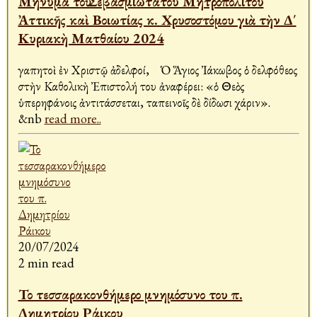
Μήνυμα τοῦ Σεβασμιωτάτου Μητροπολίτου
Ἀττικῆς καὶ Βοιωτίας κ. Χρυσοστόμου γιὰ τὴν Δ΄
Κυριακὴ Ματθαίου 2024
Ἀγαπητοὶ ἐν Χριστῷ ἀδελφοί, Ὁ Ἅγιος Ἰάκωβος ὁ Ἀδελφόθεος
στὴν Καθολικὴ Ἐπιστολή του ἀναφέρει: «ὁ Θεὸς
ὑπερηφάνοις ἀντιτάσσεται, ταπεινοῖς δὲ δίδωσι χάριν».
&nb
read more..
20/07/2024
2 min read
Το τεσσαρακονθήμερο μνημόσυνο του π.
Δημητρίου Ράικου