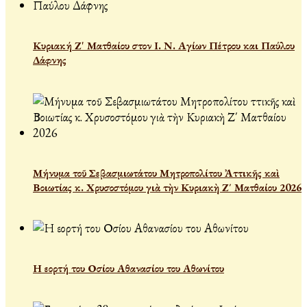
Κυριακή Ζ' Ματθαίου στον Ι. Ν. Αγίων Πέτρου και Παύλου
Δάφνης
Μήνυμα τοῦ Σεβασμιωτάτου Μητροπολίτου Ἀττικῆς καὶ
Βοιωτίας κ. Χρυσοστόμου γιὰ τὴν Κυριακὴ Ζ΄ Ματθαίου 2026
Η εορτή του Οσίου Αθανασίου του Αθωνίτου