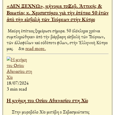
«ΔΕΝ ΞΕΧΝΩ», μήνυμα τοῦ Σεβ. Ἀττικῆς &
Βοιωτίας κ. Χρυσοστόμου γιὰ τὴν ἐπέτειο 50 ἐτῶν
ἀπὸ τὴν εἰσβολὴ τῶν Τούρκων στὴν Κύπρο
Μαύρη ἐπέτειος ξημέρωσε σήμερα. 50 ὁλόκληρα χρόνια
συμπληρώθηκαν ἀπὸ τὴν βάρβαρη εἰσβολὴ τῶν Τούρκων,
τῶν ἀλλοφύλων καὶ οὐδέποτε φίλων, στὴν Ἑλληνικὴ Κύπρο
μας. &n
read more..
18/07/2024
3 min read
Η μνήμη του Οσίου Αθανασίου στη Χίο
Στην μυροβόλο Χίο μετέβη ο Σεβασμιώτατος