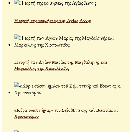
Η εορτή της κοιμήσεως της Αγίας Άννης
Η εορτή των Αγίων Μαρίας της Μαγδαληνής και
Μαρκέλλης της Χιοπολίτιδος
«Κύριε σῶσον ἡμᾶς» τοῦ Σεβ. Ἀττικῆς καὶ Βοιωτίας κ.
Χρυσοστόμου