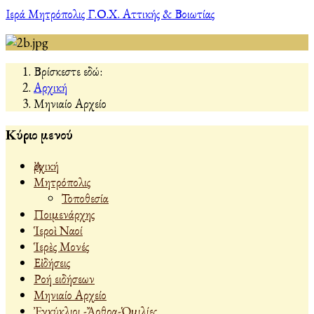
Ιερά Μητρόπολις Γ.Ο.Χ. Αττικής & Βοιωτίας
Βρίσκεστε εδώ:
Αρχική
Μηνιαίο Αρχείο
Κύριο μενού
Ἀρχική
Μητρόπολις
Τοποθεσία
Ποιμενάρχης
Ἱεροὶ Ναοί
Ἱερὲς Μονές
Εἰδήσεις
Ροή ειδήσεων
Μηνιαίο Αρχείο
Ἐγκύκλιοι -Ἄρθρα-Ὁμιλίες