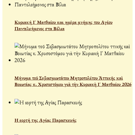
Κυριακή Ι´ Ματθαίου και ημέρα μνήμης του Αγίου
Παντελεήμονος στα Βίλια
Μήνυμα τοῦ Σεβασμιωτάτου Μητροπολίτου Ἀττικῆς καὶ
Βοιωτίας κ. Χρυσοστόμου γιὰ τὴν Κυριακὴ Ι´ Ματθαίου 2026
Η εορτή της Αγίας Παρασκευής