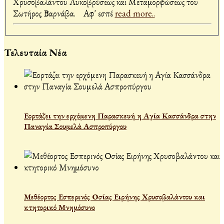
Χρυσοβαλάντου Λυκοβρύσεως και Μεταμορφώσεως του
Σωτήρος Βαρνάβα. Αφ' εσπέ
read more..
Τελευταία Νέα
Εορτάζει την ερχόμενη Παρασκευή η Αγία Κασσάνδρα στην
Παναγία Σουμελά Ασπροπύργου
Μεθέορτος Εσπερινός Οσίας Ειρήνης Χρυσοβαλάντου και
κτητορικό Μνημόσυνο