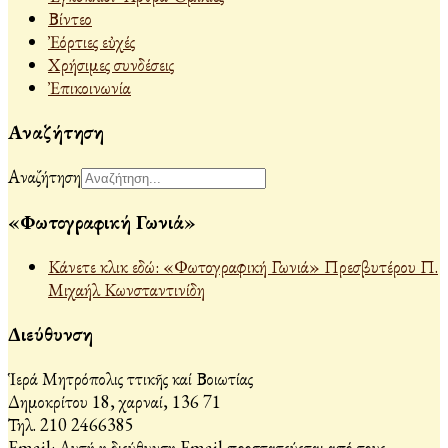
Βίντεο
Ἐόρτιες εὐχές
Χρήσιμες συνδέσεις
Ἐπικοινωνία
Αναζήτηση
Αναζήτηση
«Φωτογραφική Γωνιά»
Κάνετε κλικ εδώ: «Φωτογραφική Γωνιά» Πρεσβυτέρου Π.
Μιχαήλ Κωνσταντινίδη
Διεύθυνση
Ἱερά Μητρόπολις Ἀττικῆς καί Βοιωτίας
Δημοκρίτου 18, Ἀχαρναί, 136 71
Τηλ. 210 2466385
Email:
Αυτή η διεύθυνση Email προστατεύεται από τους