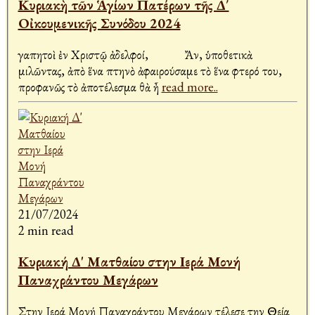
Κυριακὴ τῶν Ἁγίων Πατέρων τῆς Δ΄
Οἰκουμενικῆς Συνόδου 2024
Ἀγαπητοὶ ἐν Χριστῷ ἀδελφοί, Ἄν, ὑποθετικὰ
μιλῶντας, ἀπὸ ἕνα πτηνὸ ἀφαιρούσαμε τὸ ἕνα φτερό του,
προφανῶς τὸ ἀποτέλεσμα θὰ ἦ
read more..
21/07/2024
2 min read
Κυριακή Δ' Ματθαίου στην Ιερά Μονή
Παναχράντου Μεγάρων
Στην Ιερά Μονή Παναχράντου Μεγάρων τέλεσε την Θεία