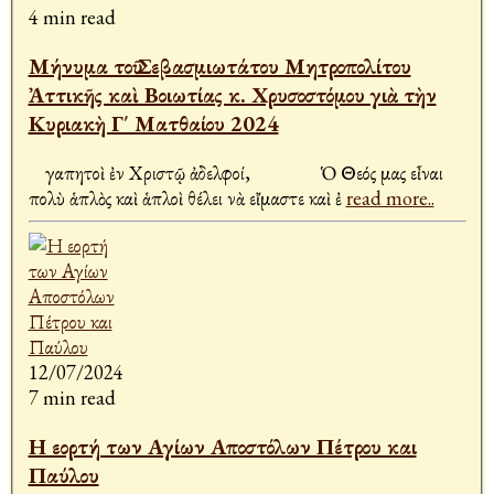
4 min read
Μήνυμα τοῦ Σεβασμιωτάτου Μητροπολίτου
Ἀττικῆς καὶ Βοιωτίας κ. Χρυσοστόμου γιὰ τὴν
Κυριακὴ Γ΄ Ματθαίου 2024
Ἀγαπητοὶ ἐν Χριστῷ ἀδελφοί, Ὁ Θεός μας εἶναι
πολὺ ἁπλὸς καὶ ἁπλοὶ θέλει νὰ εἴμαστε καὶ ἐ
read more..
12/07/2024
7 min read
Η εορτή των Αγίων Αποστόλων Πέτρου και
Παύλου