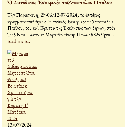
Ὁ Συνοδικὸς Ἑσπερινὸς τοῦ Ἀποστόλου Παύλου
Τὴν Παρασκευή, 29-06/12-07-2024, τὸ ἑσπέρας
πραγματοποιήθηκε ὁ Συνοδικὸς Ἑσπερινὸς τοῦ Ἀποστόλου
Παύλου, τοῦ καὶ Ἱδρυτοῦ τῆς Ἐκκλησίας τῶν Ἀθηνῶν, στὸν
Ἱερὸ Ναὸ Παναγίας Μυρτιδιωτίσσης Παλαιοῦ Φαλήρου
...
read more..
13/07/2024