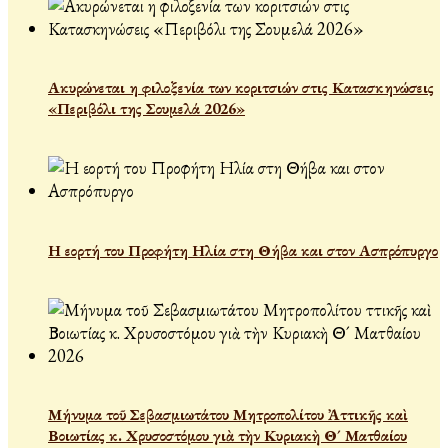
Ακυρώνεται η φιλοξενία των κοριτσιών στις Κατασκηνώσεις
«Περιβόλι της Σουμελά 2026»
Η εορτή του Προφήτη Ηλία στη Θήβα και στον Ασπρόπυργο
Μήνυμα τοῦ Σεβασμιωτάτου Μητροπολίτου Ἀττικῆς καὶ
Βοιωτίας κ. Χρυσοστόμου γιὰ τὴν Κυριακὴ Θ´ Ματθαίου