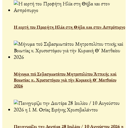
Η εορτή του Προφήτη Ηλία στη Θήβα και στον Ασπρόπυργο
Μήνυμα τοῦ Σεβασμιωτάτου Μητροπολίτου Ἀττικῆς καὶ
Βοιωτίας κ. Χρυσοστόμου γιὰ τὴν Κυριακὴ Θ´ Ματθαίου
2026
Πανηγυρίζει την Δευτέρα 28 Ιουλίου / 10 Αυγούστου 2026 η