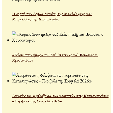
Η εορτή των Αγίων Μαρίας της Μαγδαληνής και
Μαρκέλλης της Χιοπολίτιδος
«Κύριε σῶσον ἡμᾶς» τοῦ Σεβ. Ἀττικῆς καὶ Βοιωτίας κ.
Χρυσοστόμου
Ακυρώνεται η φιλοξενία των κοριτσιών στις Κατασκηνώσεις
«Περιβόλι της Σουμελά 2026»