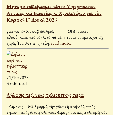
Μήνυμα τοῦ Σεβασμιωτάτου Μητροπολίτου
Ἀττικῆς καὶ Βοιωτίας κ. Χρυσοστόμου γιὰ τὴν
Κυριακὴ Γ΄ Λουκᾶ 2023
Ἀγαπητοὶ ἐν Χριστῷ ἀδελφοί, Οἱ ἄνθρωποι
πλασθήκαμε ἀπὸ τὸν Θεὸ γιὰ νὰ γίνουμε συμμέτοχοι τῆς
χαρᾶς Του. Μετὰ τὴν ἐξορ
read more..
21/10/2023
3 min read
Δήλωσις περὶ νέας τηλεοπτικῆς σειρᾶς
Δήλωσις Μὲ ἀφορμὴ τὴν χθεσινὴ προβολὴ στοὺς
τηλεοπτικοὺς δέκτες τῆς νέας, ἄκρως προσβλητικῆς πρὸς τὸν