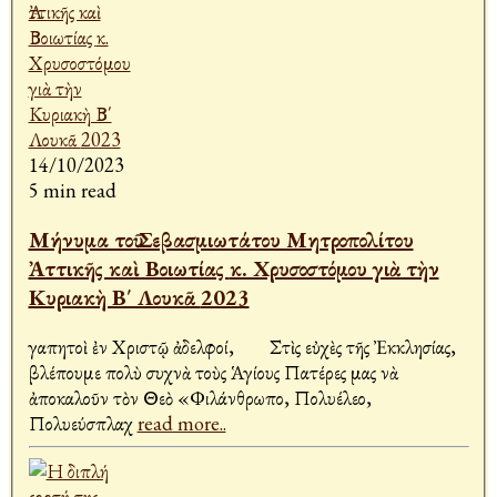
14/10/2023
5 min read
Μήνυμα τοῦ Σεβασμιωτάτου Μητροπολίτου
Ἀττικῆς καὶ Βοιωτίας κ. Χρυσοστόμου γιὰ τὴν
Κυριακὴ Β΄ Λουκᾶ 2023
Ἀγαπητοὶ ἐν Χριστῷ ἀδελφοί, Στὶς εὐχὲς τῆς Ἐκκλησίας,
βλέπουμε πολὺ συχνὰ τοὺς Ἁγίους Πατέρες μας νὰ
ἀποκαλοῦν τὸν Θεὸ «Φιλάνθρωπο, Πολυέλεο,
Πολυεύσπλαχ
read more..