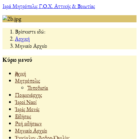
Ιερά Μητρόπολις Γ.Ο.Χ. Αττικής & Βοιωτίας
Βρίσκεστε εδώ:
Αρχική
Μηνιαίο Αρχείο
Κύριο μενού
Ἀρχική
Μητρόπολις
Τοποθεσία
Ποιμενάρχης
Ἱεροὶ Ναοί
Ἱερὲς Μονές
Εἰδήσεις
Ροή ειδήσεων
Μηνιαίο Αρχείο
Ἐγκύκλιοι -Ἄρθρα-Ὁμιλίες