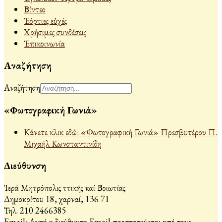
Βίντεο
Ἐόρτιες εὐχές
Χρήσιμες συνδέσεις
Ἐπικοινωνία
Αναζήτηση
Αναζήτηση
«Φωτογραφική Γωνιά»
Κάνετε κλικ εδώ: «Φωτογραφική Γωνιά» Πρεσβυτέρου Π.
Μιχαήλ Κωνσταντινίδη
Διεύθυνση
Ἱερά Μητρόπολις Ἀττικῆς καί Βοιωτίας
Δημοκρίτου 18, Ἀχαρναί, 136 71
Τηλ. 210 2466385
Email:
Αυτή η διεύθυνση Email προστατεύεται από τους