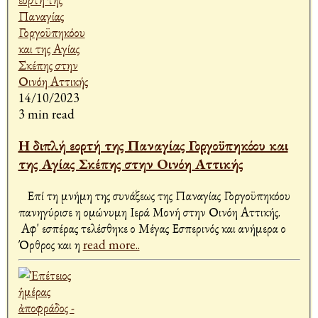
14/10/2023
3 min read
Η διπλή εορτή της Παναγίας Γοργοϋπηκόου και
της Αγίας Σκέπης στην Οινόη Αττικής
Επί τη μνήμη της συνάξεως της Παναγίας Γοργοϋπηκόου
πανηγύρισε η ομώνυμη Ιερά Μονή στην Οινόη Αττικής.
Αφ' εσπέρας τελέσθηκε ο Μέγας Εσπερινός και ανήμερα ο
Όρθρος και η
read more..