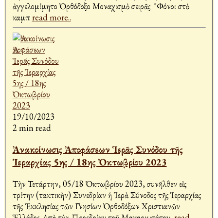
ἀγγελομίμητο Ὀρθόδοξο Μοναχισμὸ σειρᾶς "Φόνοι στὸ
καμπ
read more..
19/10/2023
2 min read
Ἀνακοίνωσις Ἀποφάσεων Ἱερᾶς Συνόδου τῆς
Ἱεραρχίας 5ης / 18ης Ὀκτωβρίου 2023
Τὴν Τετάρτην, 05/18 Ὀκτωβρίου 2023, συνῆλθεν εἰς
τρίτην (τακτικὴν) Συνεδρίαν ἡ Ἱερὰ Σύνοδος τῆς Ἱεραρχίας
τῆς Ἐκκλησίας τῶν Γνησίων Ὀρθοδόξων Χριστιανῶν
Ἑλλάδος, ὑπὸ τὴν Προεδρίαν τοῦ Μακαριωτάτου Ἀ
read