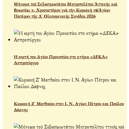
Μήνυμα τοῦ Σεβασμιωτάτου Μητροπολίτου Ἀττικῆς καὶ
Βοιωτίας κ. Χρυσοστόμου γιὰ τὴν Κυριακὴ τῶν Ἁγίων
Πατέρων τῆς Δ´ Οἰκουμενικῆς Συνόδου 2026
Η εορτή του Αγίου Προκοπίου στο κτήμα «ΔΕΚΑ»
Ασπροπύργου
Κυριακή Ζ' Ματθαίου στον Ι. Ν. Αγίων Πέτρου και Παύλου
Δάφνης