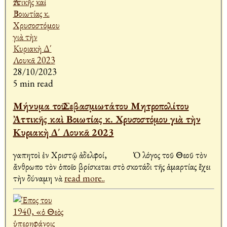
28/10/2023
5 min read
Μήνυμα τοῦ Σεβασμιωτάτου Μητροπολίτου
Ἀττικῆς καὶ Βοιωτίας κ. Χρυσοστόμου γιὰ τὴν
Κυριακὴ Δ΄ Λουκᾶ 2023
Ἀγαπητοὶ ἐν Χριστῷ ἀδελφοί, Ὁ λόγος τοῦ Θεοῦ τὸν
ἄνθρωπο τὸν ὁποῖο βρίσκεται στὸ σκοτάδι τῆς ἁμαρτίας ἔχει
τὴν δύναμη νὰ
read more..