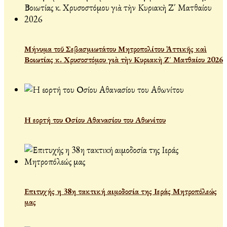
Μήνυμα τοῦ Σεβασμιωτάτου Μητροπολίτου Ἀττικῆς καὶ
Βοιωτίας κ. Χρυσοστόμου γιὰ τὴν Κυριακὴ Ζ΄ Ματθαίου 2026
Η εορτή του Οσίου Αθανασίου του Αθωνίτου
Επιτυχής η 38η τακτική αιμοδοσία της Ιεράς Μητροπόλεώς
μας