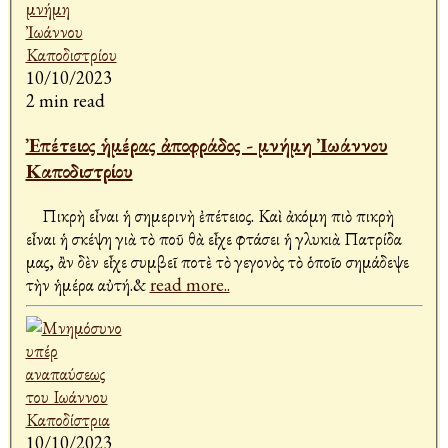
10/10/2023
2 min read
Ἐπέτειος ἡμέρας ἀποφράδος - μνήμη Ἰωάννου
Καποδιστρίου
Πικρὴ εἶναι ἡ σημερινὴ ἐπέτειος. Καὶ ἀκόμη πιὸ πικρὴ
εἶναι ἡ σκέψη γιὰ τὸ ποῦ θὰ εἶχε φτάσει ἡ γλυκιὰ Πατρίδα
μας, ἂν δὲν εἶχε συμβεῖ ποτὲ τὸ γεγονὸς τὸ ὁποῖο σημάδεψε
τὴν ἡμέρα αὐτή.&
read more..
10/10/2023