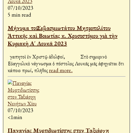
07/10/2023
5 min read
Μήνυμα τοῦ Σεβασμιωτάτου Μητροπολίτου
Ἀττικῆς καὶ Βοιωτίας κ. Χρυσοστόμου γιὰ τὴν
Κυριακὴ Α΄ Λουκᾶ 2023
Ἀγαπητοὶ ἐν Χριστῷ ἀδελφοί, Στὸ σημερινὸ
Εὐαγγελικὸ Ἀνάγνωσμα ὁ Ἀπόστολος Λουκᾶς μᾶς ἀφηγεῖται ὅτι
κάποιο πρωί, πλῆθος
read more..
07/10/2023
<1min
Παναγίας Μυρτιδιωτίσσης στον Ταξιάρχη