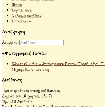
Βίντεο
Ἐόρτιες εὐχές
Χρήσιμες συνδέσεις
Ἐπικοινωνία
Αναζήτηση
Αναζήτηση
«Φωτογραφική Γωνιά»
Κάνετε κλικ εδώ: «Φωτογραφική Γωνιά» Πρεσβυτέρου Π.
Μιχαήλ Κωνσταντινίδη
Διεύθυνση
Ἱερά Μητρόπολις Ἀττικῆς καί Βοιωτίας
Δημοκρίτου 18, Ἀχαρναί, 136 71
Τηλ. 210 2466385
Email:
Αυτή η διεύθυνση Email προστατεύεται από τους