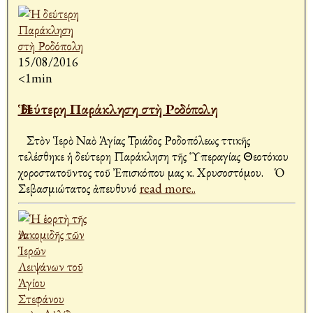
15/08/2016
<1min
Ἡ δεύτερη Παράκληση στὴ Ροδόπολη
Στὸν Ἱερὸ Ναὸ Ἁγίας Τριάδος Ροδοπόλεως Ἀττικῆς
τελέσθηκε ἡ δεύτερη Παράκληση τῆς Ὑπεραγίας Θεοτόκου
χοροστατοῦντος τοῦ Ἐπισκόπου μας κ. Χρυσοστόμου. Ὁ
Σεβασμιώτατος ἀπευθυνό
read more..