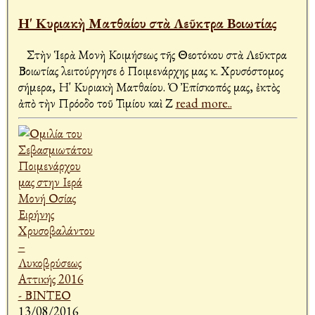
Η' Κυριακὴ Ματθαίου στὰ Λεῦκτρα Βοιωτίας
Στὴν Ἱερὰ Μονὴ Κοιμήσεως τῆς Θεοτόκου στὰ Λεῦκτρα
Βοιωτίας λειτούργησε ὁ Ποιμενάρχης μας κ. Χρυσόστομος
σήμερα, Η' Κυριακὴ Ματθαίου. Ὁ Ἐπίσκοπός μας, ἐκτὸς
ἀπὸ τὴν Πρόοδο τοῦ Τιμίου καὶ Ζ
read more..
13/08/2016