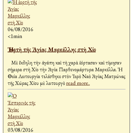
04/08/2016
<1min
Ἡ ἑορτὴ τῆς Ἁγίας Μαρκέλλης στὴ Χίο
Μὲ ἔκδηλη τὴν ἀγάπη καὶ τὴ χαρὰ ἑόρτασαν καὶ τίμησαν
σήμερα στὴ Χίο τὴν Ἁγία Παρθενομάρτυρα Μαρκέλλα. Ἡ
Θεία Λειτουργία τελέσθηκε στὸν Ἱερὸ Ναὸ Ἁγίας Ματρώνας
τῆς Χώρας Χίου μὲ λειτουργὸ
read more..
03/08/2016