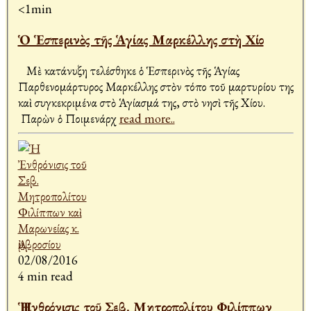
<1min
Ὁ Ἑσπερινὸς τῆς Ἁγίας Μαρκέλλης στὴ Χίο
Μὲ κατάνυξη τελέσθηκε ὁ Ἑσπερινὸς τῆς Ἁγίας
Παρθενομάρτυρος Μαρκέλλης στὸν τόπο τοῦ μαρτυρίου της
καὶ συγκεκριμένα στὸ Ἁγίασμά της, στὸ νησὶ τῆς Χίου.
Παρὼν ὁ Ποιμενάρχ
read more..
02/08/2016
4 min read
Ἡ Ἐνθρόνισις τοῦ Σεβ. Μητροπολίτου Φιλίππων