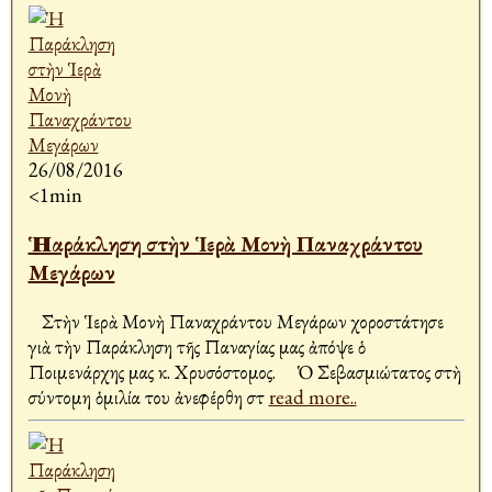
26/08/2016
<1min
Ἡ Παράκληση στὴν Ἱερὰ Μονὴ Παναχράντου
Μεγάρων
Στὴν Ἱερὰ Μονὴ Παναχράντου Μεγάρων χοροστάτησε
γιὰ τὴν Παράκληση τῆς Παναγίας μας ἀπόψε ὁ
Ποιμενάρχης μας κ. Χρυσόστομος. Ὁ Σεβασμιώτατος στὴ
σύντομη ὁμιλία του ἀνεφέρθη στ
read more..