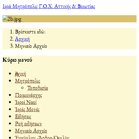
Ιερά Μητρόπολις Γ.Ο.Χ. Αττικής & Βοιωτίας
Βρίσκεστε εδώ:
Αρχική
Μηνιαίο Αρχείο
Κύριο μενού
Ἀρχική
Μητρόπολις
Τοποθεσία
Ποιμενάρχης
Ἱεροὶ Ναοί
Ἱερὲς Μονές
Εἰδήσεις
Ροή ειδήσεων
Μηνιαίο Αρχείο
Ἐγκύκλιοι -Ἄρθρα-Ὁμιλίες