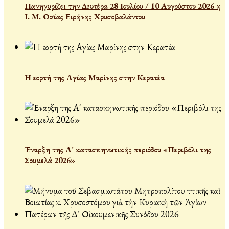
Πανηγυρίζει την Δευτέρα 28 Ιουλίου / 10 Αυγούστου 2026 η
Ι. Μ. Οσίας Ειρήνης Χρυσοβαλάντου
Η εορτή της Αγίας Μαρίνης στην Κερατέα
Έναρξη της Α´ κατασκηνωτικής περιόδου «Περιβόλι της
Σουμελά 2026»