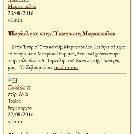
23/08/2016
<1min
Ἡ Παράκληση στὴν Ὑπαπαντὴ Μαρκοπούλου
Στὴν Ἐνορία Ὑπαπαντῆς Μαρκοπούλου βρέθηκε σήμερα
τὸ ἀπόγευμα ὁ Μητροπολίτης μας, ὅπου καὶ χοροστάτησε
στὴν Ἀκολουθία τοῦ Παρακλητικοῦ Κανόνος τῆς Παναγίας
μας. Ὁ Σεβασμιώτατ
read more..
22/08/2016
<1min