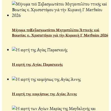
Μήνυμα τοῦ Σεβασμιωτάτου Μητροπολίτου Ἀττικῆς καὶ
Βοιωτίας κ. Χρυσοστόμου γιὰ τὴν Κυριακὴ Ι´ Ματθαίου 2026
Η εορτή της Αγίας Παρασκευής
Η εορτή της κοιμήσεως της Αγίας Άννης