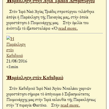
Ἡ Παράκληση στὴν Ἁγία Τριάδα Ἀσπροπύργου
Στὸν Ἱερὸ Ναὸ Ἁγίας Τριάδος Ἀσπροπύργου τελέσθηκε
ἀπόψε ἡ Παράκληση τῆς Παναγίας μας, στὴν ὁποία
χοροστάτησε ὁ Ποιμενάρχης μας. Στὴν ὁμιλία του
ἀνέπτυξε τὸ ἐξαποστειλάριο «Ὁ
read more..
21/08/2016
<1min
Ἡ Παράκληση στὸν Καθεδρικὸ
Στὸν Καθεδρικὸ Ἱερὸ Ναὸ Ἁγίου Νικολάου Ἀχαρνῶν
χοροστάτησε σήμερα τὸ ἀπόγευμα ὁ Σεβασμιώτατος
Ποιμενάρχης μας στὴν Ἱερὰ Ἀκολουθία τῆς Παρακλήσεως
στὴν Ὑπεραγία Θεοτόκο. Στὴν
read more..