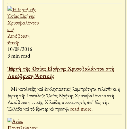
10/08/2016
3 min read
Ἡ ἑορτὴ τῆς Ὁσίας Εἰρήνης Χρυσοβαλάντου στὴ
Λυκόβρυση Ἀττικῆς
Μὲ κατάνυξη καὶ ἐκκλησιαστικὴ λαμπρότητα τελέσθηκε ἡ
ἑορτὴ τῆς λαοφιλοῦς Ὁσίας Εἰρήνης Χρυσοβαλάντου στὴ
Λυκόβρυση Ἀττικῆς. Χιλιάδες προσκυνητὲς ἀπ’ ὅλη τὴν
Ἑλλάδα καὶ τὸ ἐξωτερικὸ προσῆλ
read more..