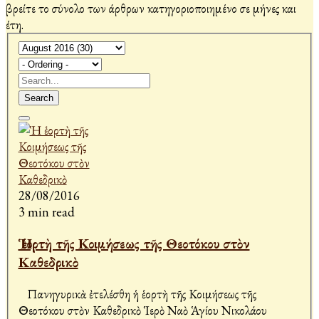
βρείτε το σύνολο των άρθρων κατηγοριοποιημένο σε μήνες και
έτη.
Search
28/08/2016
3 min read
Ἡ ἑορτὴ τῆς Κοιμήσεως τῆς Θεοτόκου στὸν
Καθεδρικὸ
Πανηγυρικὰ ἐτελέσθη ἡ ἑορτὴ τῆς Κοιμήσεως τῆς
Θεοτόκου στὸν Καθεδρικὸ Ἱερὸ Ναὸ Ἁγίου Νικολάου