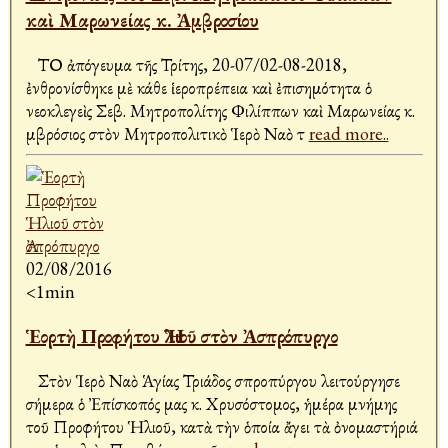
καὶ Μαρωνείας κ. Ἀμβροσίου
ΤΟ ἀπόγευμα τῆς Τρίτης, 20-07/02-08-2018,
ἐνθρονίσθηκε μὲ κάθε ἱεροπρέπεια καὶ ἐπισημότητα ὁ
νεοκλεγεὶς Σεβ. Μητροπολίτης Φιλίππων καὶ Μαρωνείας κ.
Ἀμβρόσιος στὸν Μητροπολιτικὸ Ἱερὸ Ναὸ τ
read more..
02/08/2016
<1min
Ἑορτὴ Προφήτου Ἡλιοῦ στὸν Ἀσπρόπυργο
Στὸν Ἱερὸ Ναὸ Ἁγίας Τριάδος Ἀσπροπύργου λειτούργησε
σήμερα ὁ Ἐπίσκοπός μας κ. Χρυσόστομος, ἡμέρα μνήμης
τοῦ Προφήτου Ἡλιοῦ, κατὰ τὴν ὁποία ἄγει τὰ ὀνομαστήριά