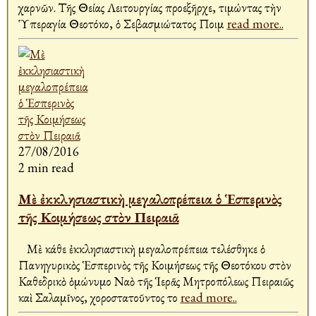
Ἀχαρνῶν. Τῆς Θείας Λειτουργίας προεξῆρχε, τιμώντας τὴν
Ὑπεραγία Θεοτόκο, ὁ Σεβασμιώτατος Ποιμ
read more..
27/08/2016
2 min read
Μὲ ἐκκλησιαστικὴ μεγαλοπρέπεια ὁ Ἑσπερινὸς
τῆς Κοιμήσεως στὸν Πειραιᾶ
Μὲ κάθε ἐκκλησιαστικὴ μεγαλοπρέπεια τελέσθηκε ὁ
Πανηγυρικὸς Ἑσπερινὸς τῆς Κοιμήσεως τῆς Θεοτόκου στὸν
Καθεδρικὸ ὁμώνυμο Ναὸ τῆς Ἱερᾶς Μητροπόλεως Πειραιῶς
καὶ Σαλαμῖνος, χοροστατοῦντος το
read more..