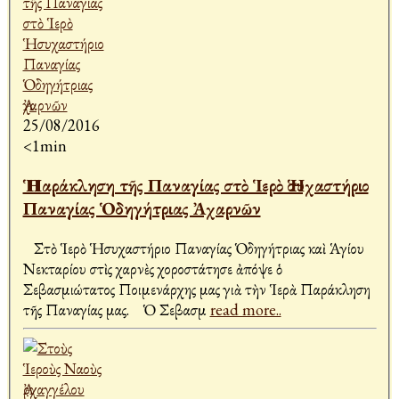
25/08/2016
<1min
Ἡ Παράκληση τῆς Παναγίας στὸ Ἱερὸ Ἡσυχαστήριο
Παναγίας Ὁδηγήτριας Ἀχαρνῶν
Στὸ Ἱερὸ Ἡσυχαστήριο Παναγίας Ὁδηγήτριας καὶ Ἁγίου
Νεκταρίου στὶς Ἀχαρνὲς χοροστάτησε ἀπόψε ὁ
Σεβασμιώτατος Ποιμενάρχης μας γιὰ τὴν Ἱερὰ Παράκληση
τῆς Παναγίας μας. Ὁ Σεβασμ
read more..