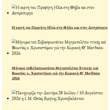
Η εορτή του Προφήτη Ηλία στη Θήβα και στον Ασπρόπυργο
Μήνυμα τοῦ Σεβασμιωτάτου Μητροπολίτου Ἀττικῆς καὶ
Βοιωτίας κ. Χρυσοστόμου γιὰ τὴν Κυριακὴ Θ´ Ματθαίου
2026