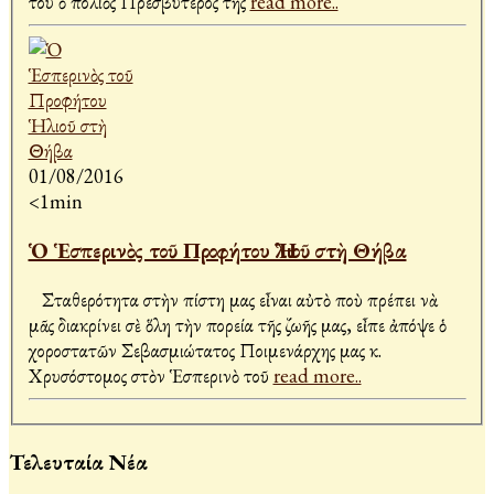
του ὁ πολιὸς Πρεσβύτερος τῆς
read more..
01/08/2016
<1min
Ὁ Ἑσπερινὸς τοῦ Προφήτου Ἡλιοῦ στὴ Θήβα
Σταθερότητα στὴν πίστη μας εἶναι αὐτὸ ποὺ πρέπει νὰ
μᾶς διακρίνει σὲ ὅλη τὴν πορεία τῆς ζωῆς μας, εἶπε ἀπόψε ὁ
χοροστατῶν Σεβασμιώτατος Ποιμενάρχης μας κ.
Χρυσόστομος στὸν Ἑσπερινὸ τοῦ
read more..
Τελευταία Νέα