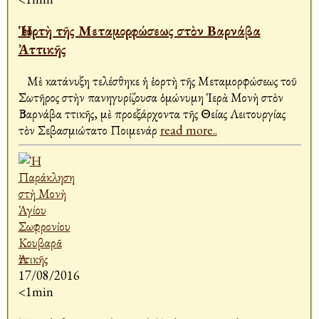
Ἡ ἑορτὴ τῆς Μεταμορφώσεως στὸν Βαρνάβα
Ἀττικῆς
Μὲ κατάνυξη τελέσθηκε ἡ ἑορτὴ τῆς Μεταμορφώσεως τοῦ
Σωτῆρος στὴν πανηγυρίζουσα ὁμώνυμη Ἱερὰ Μονὴ στὸν
Βαρνάβα Ἀττικῆς, μὲ προεξάρχοντα τῆς Θείας Λειτουργίας
τὸν Σεβασμιώτατο Ποιμενάρ
read more..
17/08/2016
<1min