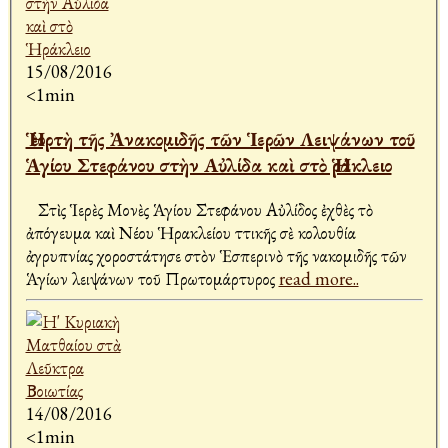
15/08/2016
<1min
Ἡ ἑορτὴ τῆς Ἀνακομιδῆς τῶν Ἱερῶν Λειψάνων τοῦ
Ἁγίου Στεφάνου στὴν Αὐλίδα καὶ στὸ Ἡράκλειο
Στὶς Ἱερὲς Μονὲς Ἁγίου Στεφάνου Αὐλίδος ἐχθὲς τὸ
ἀπόγευμα καὶ Νέου Ἡρακλείου Ἀττικῆς σὲ Ἀκολουθία
ἀγρυπνίας χοροστάτησε στὸν Ἑσπερινὸ τῆς Ἀνακομιδῆς τῶν
Ἁγίων λειψάνων τοῦ Πρωτομάρτυρος
read more..
14/08/2016
<1min