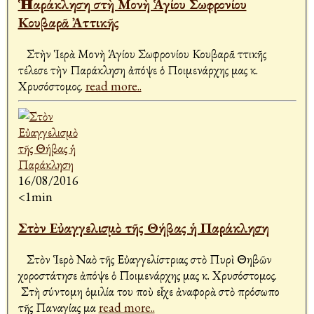
Ἡ Παράκληση στὴ Μονὴ Ἁγίου Σωφρονίου
Κουβαρᾶ Ἀττικῆς
Στὴν Ἱερὰ Μονὴ Ἁγίου Σωφρονίου Κουβαρᾶ Ἀττικῆς
τέλεσε τὴν Παράκληση ἀπόψε ὁ Ποιμενάρχης μας κ.
Χρυσόστομος.
read more..
16/08/2016
<1min
Στὸν Εὐαγγελισμὸ τῆς Θήβας ἡ Παράκληση
Στὸν Ἱερὸ Ναὸ τῆς Εὐαγγελίστριας στὸ Πυρὶ Θηβῶν
χοροστάτησε ἀπόψε ὁ Ποιμενάρχης μας κ. Χρυσόστομος.
Στὴ σύντομη ὁμιλία του ποὺ εἶχε ἀναφορὰ στὸ πρόσωπο
τῆς Παναγίας μα
read more..