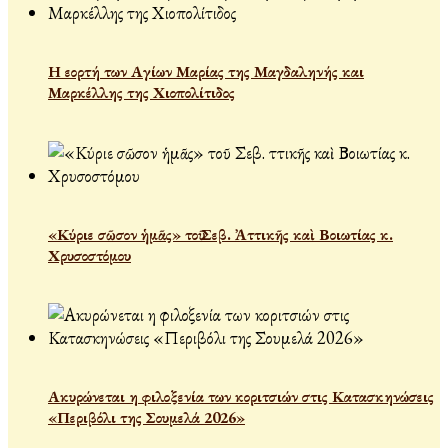
Η εορτή των Αγίων Μαρίας της Μαγδαληνής και
Μαρκέλλης της Χιοπολίτιδος
«Κύριε σῶσον ἡμᾶς» τοῦ Σεβ. Ἀττικῆς καὶ Βοιωτίας κ.
Χρυσοστόμου
Ακυρώνεται η φιλοξενία των κοριτσιών στις Κατασκηνώσεις
«Περιβόλι της Σουμελά 2026»