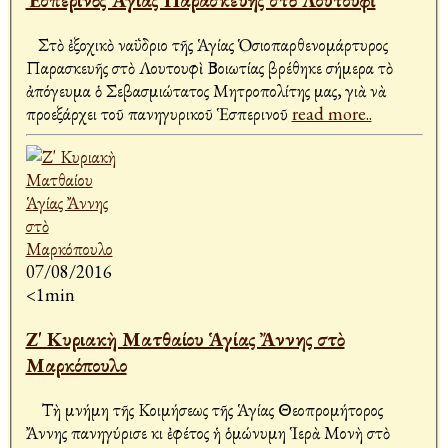
Ἑσπερινὸς Ἁγίας Παρασκευῆς στὸ Λουτουφὶ
Στὸ ἐξοχικὸ ναΰδριο τῆς Ἁγίας Ὁσιοπαρθενομάρτυρος
Παρασκευῆς στὸ Λουτουφὶ Βοιωτίας βρέθηκε σήμερα τὸ
ἀπόγευμα ὁ Σεβασμιώτατος Μητροπολίτης μας, γιὰ νὰ
προεξάρχει τοῦ πανηγυρικοῦ Ἑσπερινοῦ
read more..
07/08/2016
<1min
Ζ' Κυριακὴ Ματθαίου Ἁγίας Ἄννης στὸ
Μαρκόπουλο
Τὴ μνήμη τῆς Κοιμήσεως τῆς Ἁγίας Θεοπρομήτορος
Ἄννης πανηγύρισε κι ἐφέτος ἡ ὁμώνυμη Ἱερὰ Μονὴ στὸ