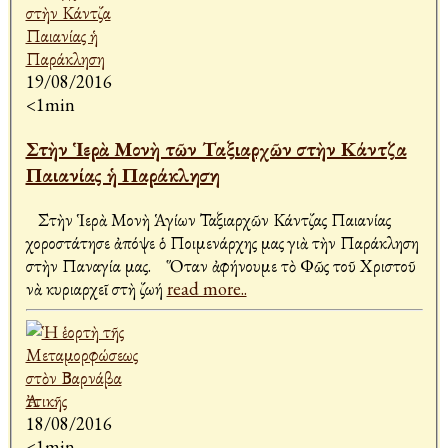
19/08/2016
<1min
Στὴν Ἱερὰ Μονὴ τῶν Ταξιαρχῶν στὴν Κάντζα
Παιανίας ἡ Παράκληση
Στὴν Ἱερὰ Μονὴ Ἁγίων Ταξιαρχῶν Κάντζας Παιανίας
χοροστάτησε ἀπόψε ὁ Ποιμενάρχης μας γιὰ τὴν Παράκληση
στὴν Παναγία μας. Ὅταν ἀφήνουμε τὸ Φῶς τοῦ Χριστοῦ
νὰ κυριαρχεῖ στὴ ζωή
read more..
18/08/2016
<1min