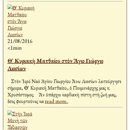
21/08/2016
<1min
Θ' Κυριακὴ Ματθαίου στὸν Ἅγιο Γεώργιο
Λιοσίων
Στὸν Ἱερὸ Ναὸ Ἁγίου Γεωργίου Ἄνω Λιοσίων λειτούργησε
σήμερα, Θ' Κυριακὴ Ματθαίου, ὁ Ποιμενάρχης μας κ.
Χρυσόστομος. Ἂν ὑπάρχει καρδιακὴ πίστη στὴ ζωή μας,
ὅσες φουρτοῦνες κα
read more..