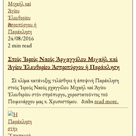
24/08/2016
2 min read
Στοὺς Ἱεροὺς Ναοὺς Ἀρχαγγέλου Μιχαὴλ καὶ
Ἁγίου Ἐλευθερίου Ἀσπροπύργου ἡ Παράκληση
Σὲ κλίμα κατάνυξης τελέσθηκε ἡ ἀποψινὴ Παράκληση
στοὺς Ἱεροὺς Ναοὺς Ἀρχαγγέλου Μιχαὴλ καὶ Ἁγίου
Ἐλευθερίου στὸν Ἀσπρόπυργο, χοροστατοῦντος τοῦ
Ποιμενάρχου μας κ. Χρυσοστόμου. &nbs
read more..