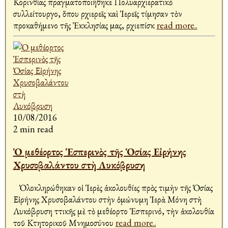
Κορινθίας πραγματοποιήθηκε Πολυαρχιερατικὸ
συλλείτουργο, ὅπου Ἀρχιερεῖς καὶ Ἱερεῖς τίμησαν τὸν
προκαθήμενο τῆς Ἐκκλησίας μας, Ἀρχιεπίσκ
read more..
10/08/2016
2 min read
Ὁ μεθέορτος Ἑσπερινὸς τῆς Ὁσίας Εἰρήνης
Χρυσοβαλάντου στὴ Λυκόβρυση
Ὁλοκληρώθηκαν οἱ Ἱερὲς ἀκολουθίες πρὸς τιμὴν τῆς Ὁσίας
Εἰρήνης Χρυσοβαλάντου στὴν ὁμώνυμη Ἱερὰ Μόνη στὴ
Λυκόβρυση Ἀττικῆς μὲ τὸ μεθέορτο Ἑσπερινό, τὴν ἀκολουθία
τοῦ Κτητορικοῦ Μνημοσύνου
read more..