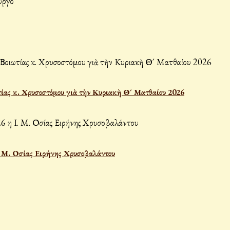
ίας κ. Χρυσοστόμου γιὰ τὴν Κυριακὴ Θ´ Ματθαίου 2026
Ι. Μ. Οσίας Ειρήνης Χρυσοβαλάντου