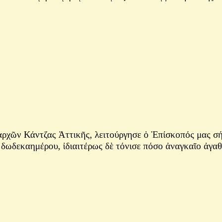
ρχῶν Κάντζας Ἀττικῆς, λειτούργησε ὁ Ἐπίσκοπός μας σή
δωδεκαημέρου, ἰδιαιτέρως δὲ τόνισε πόσο ἀναγκαῖο ἀγαθὸ