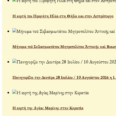
Η εορτή του Προφήτη Ηλία στη Θήβα και στον Ασπρόπυργο
Μήνυμα τοῦ Σεβασμιωτάτου Μητροπολίτου Ἀττικῆς καὶ Βοιωτ
Πανηγυρίζει την Δευτέρα 28 Ιουλίου / 10 Αυγούστου 2026 η 
Η εορτή της Αγίας Μαρίνης στην Κερατέα