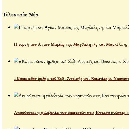
Τελευταία Νέα
Η εορτή των Αγίων Μαρίας της Μαγδαληνής και Μαρκέλλης τ
«Κύριε σῶσον ἡμᾶς» τοῦ Σεβ. Ἀττικῆς καὶ Βοιωτίας κ. Χρυσοσ
Ακυρώνεται η φιλοξενία των κοριτσιών στις Κατασκηνώσεις 