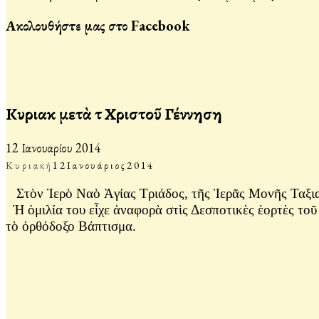
Ακολουθήστε μας στο Facebook
Κυριακὴ μετὰ τὴ Χριστοῦ Γέννηση
12 Ιανουαρίου 2014
Κυριακή
12
Ιανουάριος
2014
Στὸν Ἱερὸ Ναὸ Ἁγίας Τριάδος, τῆς Ἱερᾶς Μονῆς Ταξια
Ἡ ὁμιλία του εἶχε ἀναφορὰ στὶς Δεσποτικὲς ἑορτὲς τοῦ 
τὸ ὀρθόδοξο Βάπτισμα.