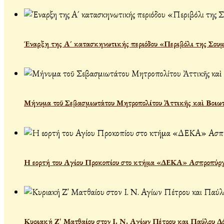
Έναρξη της Α´ κατασκηνωτικής περιόδου «Περιβόλι της Σου
Μήνυμα τοῦ Σεβασμιωτάτου Μητροπολίτου Ἀττικῆς καὶ Βοιωτί
Η εορτή του Αγίου Προκοπίου στο κτήμα «ΔΕΚΑ» Ασπροπύρ
Κυριακή Ζ' Ματθαίου στον Ι. Ν. Αγίων Πέτρου και Παύλου Δ