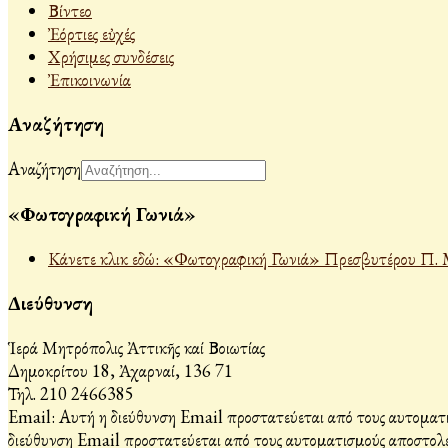
Βίντεο
Ἐόρτιες εὐχές
Χρήσιμες συνδέσεις
Ἐπικοινωνία
Αναζήτηση
Αναζήτηση
«Φωτογραφική Γωνιά»
Κάνετε κλικ εδώ: «Φωτογραφική Γωνιά» Πρεσβυτέρου Π. 
Διεύθυνση
Ἱερά Μητρόπολις Ἀττικῆς καί Βοιωτίας
Δημοκρίτου 18, Ἀχαρναί, 136 71
Τηλ. 210 2466385
Email:
Αυτή η διεύθυνση Email προστατεύεται από τους αυτοματι
διεύθυνση Email προστατεύεται από τους αυτοματισμούς αποστολέ