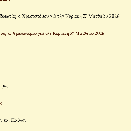
ας κ. Χρυσοστόμου γιὰ τὴν Κυριακὴ Ζ΄ Ματθαίου 2026
ς