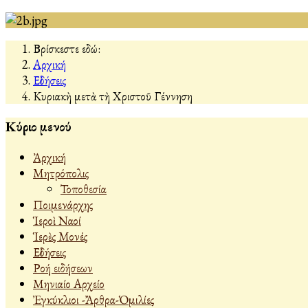
Βρίσκεστε εδώ:
Αρχική
Εἰδήσεις
Κυριακὴ μετὰ τὴ Χριστοῦ Γέννηση
Κύριο μενού
Ἀρχική
Μητρόπολις
Τοποθεσία
Ποιμενάρχης
Ἱεροὶ Ναοί
Ἱερὲς Μονές
Εἰδήσεις
Ροή ειδήσεων
Μηνιαίο Αρχείο
Ἐγκύκλιοι -Ἄρθρα-Ὁμιλίες