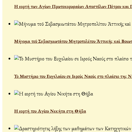
Η εορτή των Αγίων Πρωτοκορυφαίων Αποστόλων Πέτρου και 
Μήνυμα τοῦ Σεβασμιωτάτου Μητροπολίτου Ἀττικῆς καὶ Βοιωτ
Το Μυστήριο του Ευχελαίου σε Ιερούς Ναούς στο πλαίσιο της 
Η εορτή του Αγίου Νικήτα στη Θήβα