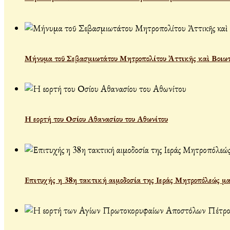
Μήνυμα τοῦ Σεβασμιωτάτου Μητροπολίτου Ἀττικῆς καὶ Βοιωτί
Η εορτή του Οσίου Αθανασίου του Αθωνίτου
Επιτυχής η 38η τακτική αιμοδοσία της Ιεράς Μητροπόλεώς μα