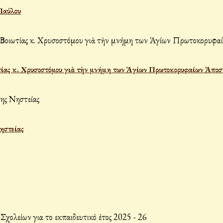
Παύλου
ίας κ. Χρυσοστόμου γιὰ τὴν μνήμη των Ἁγίων Πρωτοκορυφαίων Ἀποσ
Νηστείας