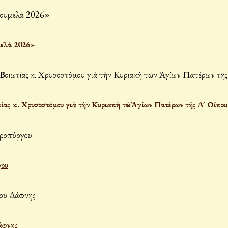
μελά 2026»
ας κ. Χρυσοστόμου γιὰ τὴν Κυριακὴ τῶν Ἁγίων Πατέρων τῆς Δ´ Οἰκου
γου
άφνης