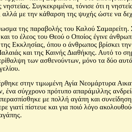
νηστείας. Συγκεκριμένα, τόνισε ότι η νηστεία
ν, αλλά με την κάθαρση της ψυχής ώστε να δ
σμα της παραβολής του Καλού Σαμαρείτη. Συν
αι το έλεος του Θεού ο Οποίος έγινε άνθρωπ
 της Εκκλησίας, όπου ο άνθρωπος βρίσκει τη
αλαιάς και της Καινής Διαθήκης. Αυτό το σημ
 περίθαλψη των ασθενούντων, μόνο τα δύο αυτ
γελίου.
θηκε στην τιμωμένη Αγία Νεομάρτυρα Αικατε
 ένα σύγχρονο πρότυπο απαράμιλλης ανδρεία
υπερασπίσθηκε με πολλή αγάπη και συνείδηση 
ρε γιατί πίστευε και για ποιό λόγο ακολουθο
 αγάπης.