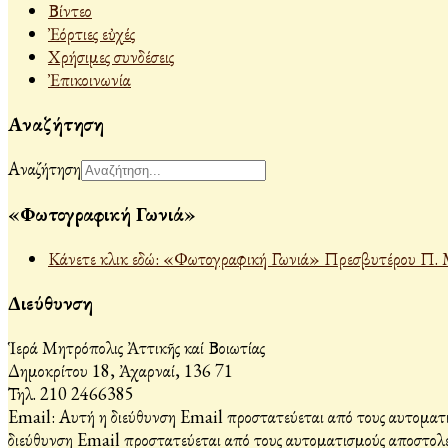
Βίντεο
Ἐόρτιες εὐχές
Χρήσιμες συνδέσεις
Ἐπικοινωνία
Αναζήτηση
Αναζήτηση
«Φωτογραφική Γωνιά»
Κάνετε κλικ εδώ: «Φωτογραφική Γωνιά» Πρεσβυτέρου Π. 
Διεύθυνση
Ἱερά Μητρόπολις Ἀττικῆς καί Βοιωτίας
Δημοκρίτου 18, Ἀχαρναί, 136 71
Τηλ. 210 2466385
Email:
Αυτή η διεύθυνση Email προστατεύεται από τους αυτοματι
διεύθυνση Email προστατεύεται από τους αυτοματισμούς αποστολέ