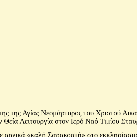
ης της Αγίας Νεομάρτυρος του Χριστού Αικα
ν Θεία Λειτουργία στον Ιερό Ναό Τιμίου Στα
 αρχικά «καλή Σαρακοστή» στο εκκλησίασμα ε