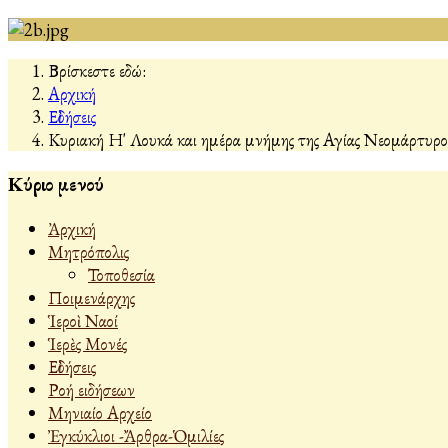
Βρίσκεστε εδώ:
Αρχική
Εἰδήσεις
Κυριακή Η' Λουκά και ημέρα μνήμης της Αγίας Νεομάρτυρο
Κύριο μενού
Ἀρχική
Μητρόπολις
Τοποθεσία
Ποιμενάρχης
Ἱεροὶ Ναοί
Ἱερὲς Μονές
Εἰδήσεις
Ροή ειδήσεων
Μηνιαίο Αρχείο
Ἐγκύκλιοι -Ἄρθρα-Ὁμιλίες