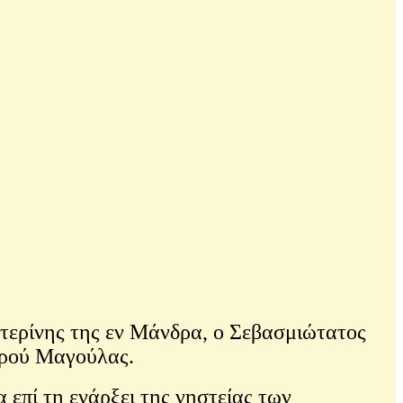
τερίνης της εν Μάνδρα, ο Σεβασμιώτατος
υρού Μαγούλας.
πί τη ενάρξει της νηστείας των