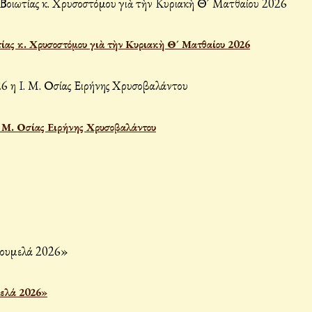
ίας κ. Χρυσοστόμου γιὰ τὴν Κυριακὴ Θ´ Ματθαίου 2026
Ι. Μ. Οσίας Ειρήνης Χρυσοβαλάντου
μελά 2026»