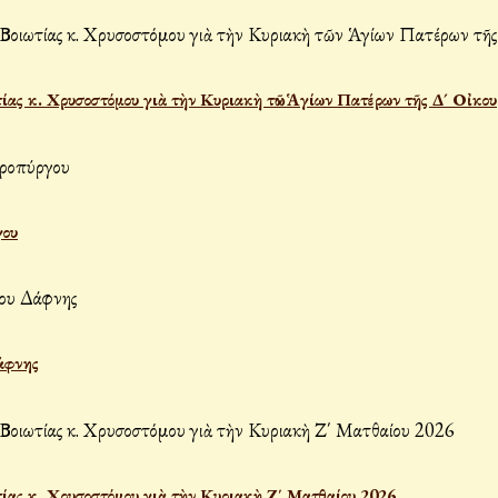
ας κ. Χρυσοστόμου γιὰ τὴν Κυριακὴ τῶν Ἁγίων Πατέρων τῆς Δ´ Οἰκου
γου
άφνης
ας κ. Χρυσοστόμου γιὰ τὴν Κυριακὴ Ζ΄ Ματθαίου 2026