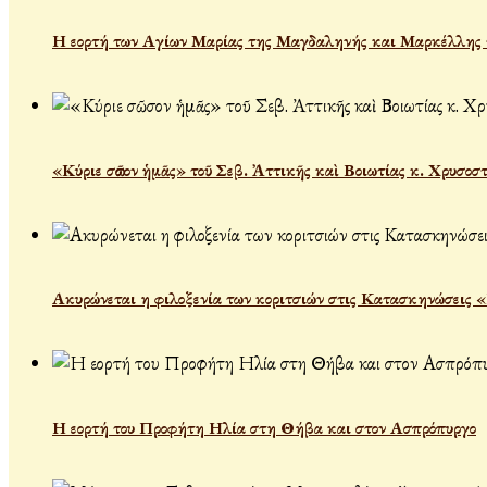
Η εορτή των Αγίων Μαρίας της Μαγδαληνής και Μαρκέλλης τ
«Κύριε σῶσον ἡμᾶς» τοῦ Σεβ. Ἀττικῆς καὶ Βοιωτίας κ. Χρυσοσ
Ακυρώνεται η φιλοξενία των κοριτσιών στις Κατασκηνώσεις 
Η εορτή του Προφήτη Ηλία στη Θήβα και στον Ασπρόπυργο