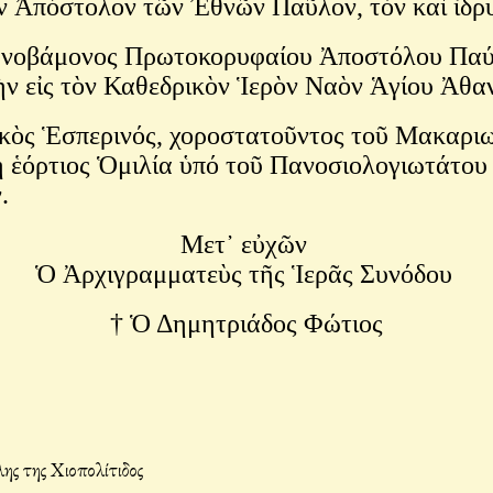
ὸν Ἀπόστολον τῶν Ἐθνῶν Παῦλον, τὸν καὶ ἱδ
ανοβάμονος Πρωτοκορυφαίου Ἀποστόλου Παύ
ινὴν εἰς τὸν Καθεδρικὸν Ἱερὸν Ναὸν Ἁγίου Ἀθ
οδικὸς Ἑσπερινός, χοροστατοῦντος τοῦ Μακαρ
ῃ ἑόρτιος Ὁμιλία ὑπό τοῦ Πανοσιολογιωτάτο
ν.
Μετ᾿ εὐχῶν
Ὁ Ἀρχιγραμματεὺς τῆς Ἱερᾶς Συνόδου
† Ὁ Δημητριάδος Φώτιος