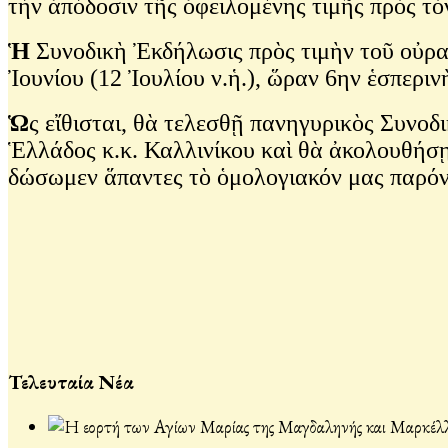
τὴν ἀπόδοσιν τῆς ὀφειλομένης τιμῆς πρὸς τ
Ἡ
Συνοδικὴ Ἐκδήλωσις πρὸς τιμὴν τοῦ οὐρ
Ἰουνίου (12 Ἰουλίου ν.ἡ.), ὥραν 6ην ἑσπερ
Ὡ
ς εἴθισται, θὰ τελεσθῇ πανηγυρικὸς Συν
Ἑλλάδος κ.κ. Καλλινίκου καὶ θὰ ἀκολουθήσ
δώσωμεν ἅπαντες τὸ ὁμολογιακόν μας παρό
Τελευταία Νέα