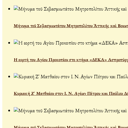
Μήνυμα τοῦ Σεβασμιωτάτου Μητροπολίτου Ἀττικῆς καὶ Βοιωτί
Η εορτή του Αγίου Προκοπίου στο κτήμα «ΔΕΚΑ» Ασπροπύρ
Κυριακή Ζ' Ματθαίου στον Ι. Ν. Αγίων Πέτρου και Παύλου Δ
Μήνυμα τοῦ Σεβασμιωτάτου Μητροπολίτου Ἀττικῆς καὶ Βοιωτί