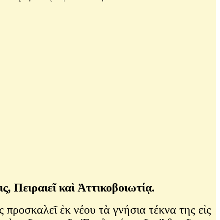
ς, Πειραιεῖ καὶ Ἀττικοβοιωτίᾳ.
ροσκαλεῖ ἐκ νέου τὰ γνήσια τέκνα της εἰς