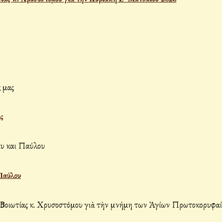
ς
Παύλου