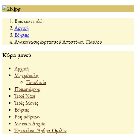
Βρίσκεστε εδώ:
Αρχική
Εἰδήσεις
Ἀνακοίνωσις ἑορτασμοῦ Ἀποστόλου Παύλου
Κύριο μενού
Ἀρχική
Μητρόπολις
Τοποθεσία
Ποιμενάρχης
Ἱεροὶ Ναοί
Ἱερὲς Μονές
Εἰδήσεις
Ροή ειδήσεων
Μηνιαίο Αρχείο
Ἐγκύκλιοι -Ἄρθρα-Ὁμιλίες