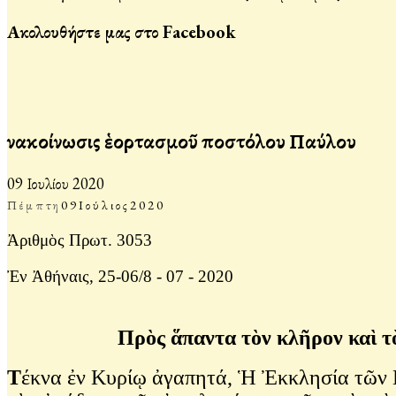
Ακολουθήστε μας στο Facebook
Ἀνακοίνωσις ἑορτασμοῦ Ἀποστόλου Παύλου
09 Ιουλίου 2020
Πέμπτη
09
Ιούλιος
2020
Ἀριθμὸς Πρωτ. 3053
Ἐν Ἀθήναις, 25-06/8 - 07 - 2020
Πρὸς ἅπαντα τὸν κλῆρον καὶ τὸ
Τ
έκνα ἐν Κυρίῳ ἀγαπητά, Ἡ Ἐκκλησία τῶν Γ