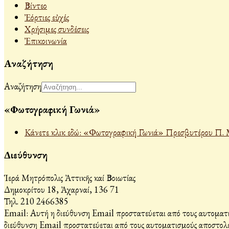
Βίντεο
Ἐόρτιες εὐχές
Χρήσιμες συνδέσεις
Ἐπικοινωνία
Αναζήτηση
Αναζήτηση
«Φωτογραφική Γωνιά»
Κάνετε κλικ εδώ: «Φωτογραφική Γωνιά» Πρεσβυτέρου Π. 
Διεύθυνση
Ἱερά Μητρόπολις Ἀττικῆς καί Βοιωτίας
Δημοκρίτου 18, Ἀχαρναί, 136 71
Τηλ. 210 2466385
Email:
Αυτή η διεύθυνση Email προστατεύεται από τους αυτοματι
διεύθυνση Email προστατεύεται από τους αυτοματισμούς αποστολέ