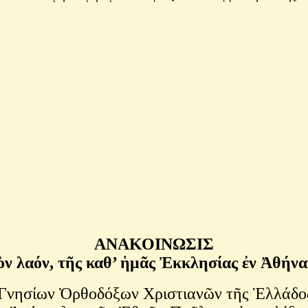
ΑΝΑΚΟΙΝΩΣΙΣ
ν λαόν, τῆς καθ’ ἡμᾶς Ἐκκλησίας ἐν Ἀθήναι
νησίων Ὀρθοδόξων Χριστιανῶν τῆς Ἑλλάδος π