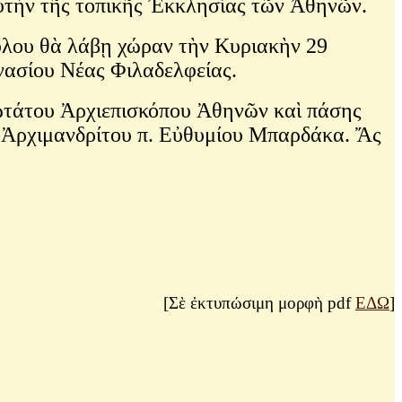
ρυτὴν τῆς τοπικῆς Ἐκκλησίας τῶν Ἀθηνῶν.
λου θὰ λάβῃ χώραν τὴν Κυριακὴν 29
ανασίου Νέας Φιλαδελφείας.
ιωτάτου Ἀρχιεπισκόπου Ἀθηνῶν καὶ πάσης
υ Ἀρχιμανδρίτου π. Εὐθυμίου Μπαρδάκα. Ἄς
[Σὲ ἐκτυπώσιμη μορφὴ pdf
ΕΔΩ
]