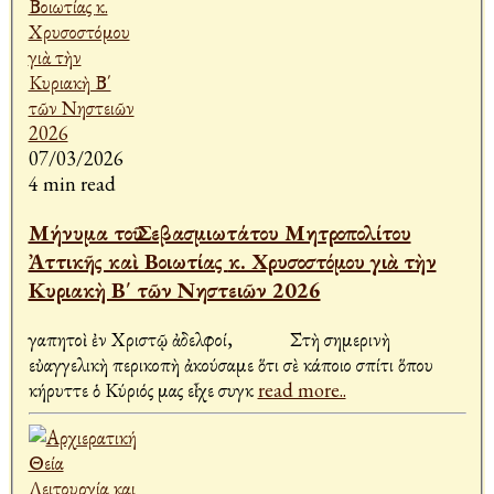
07/03/2026
4 min read
Μήνυμα τοῦ Σεβασμιωτάτου Μητροπολίτου
Ἀττικῆς καὶ Βοιωτίας κ. Χρυσοστόμου γιὰ τὴν
Κυριακὴ Β΄ τῶν Νηστειῶν 2026
Ἀγαπητοὶ ἐν Χριστῷ ἀδελφοί, Στὴ σημερινὴ
εὐαγγελικὴ περικοπὴ ἀκούσαμε ὅτι σὲ κάποιο σπίτι ὅπου
κήρυττε ὁ Κύριός μας εἶχε συγκ
read more..