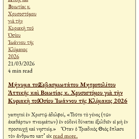
21/03/2026
4 min read
Μήνυμα τοῦ Σεβασμιωτάτου Μητροπολίτου
Ἀττικῆς καὶ Βοιωτίας κ. Χρυσοστόμου γιὰ τὴν
Κυριακὴ τοῦ Ὁσίου Ἰωάννου τῆς Κλίμακος 2026
Ἀγαπητοὶ ἐν Χριστῷ ἀδελφοί, «Τοῦτο τὸ γένος (τῶν
ἀκαθάρτων πνευμάτων) ἐν οὐδενὶ δύναται ἐξελθεῖν εἰ μὴ ἐν
προσευχῇ καὶ νηστείᾳ.» Ὅταν ὁ Τριαδικὸς Θεὸς ἔπλασε
τὸν ἄνθρωπο κατ’ εἰκ
read more..