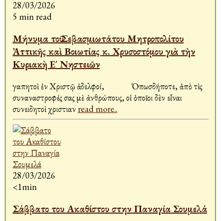
28/03/2026
5 min read
Μήνυμα τοῦ Σεβασμιωτάτου Μητροπολίτου
Ἀττικῆς καὶ Βοιωτίας κ. Χρυσοστόμου γιὰ τὴν
Κυριακὴ Ε´ Νηστειῶν
Ἀγαπητοὶ ἐν Χριστῷ ἀδελφοί, Ὁπωσδήποτε, ἀπὸ τὶς
συναναστροφές σας μὲ ἀνθρώπους, οἱ ὁποῖοι δὲν εἶναι
συνειδητοὶ χριστιαν
read more..
28/03/2026
<1min
Σάββατο του Ακαθίστου στην Παναγία Σουμελά