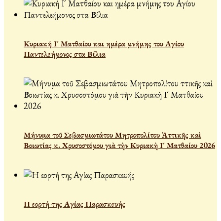
Κυριακή Ι´ Ματθαίου και ημέρα μνήμης του Αγίου
Παντελεήμονος στα Βίλια
Μήνυμα τοῦ Σεβασμιωτάτου Μητροπολίτου Ἀττικῆς καὶ
Βοιωτίας κ. Χρυσοστόμου γιὰ τὴν Κυριακὴ Ι´ Ματθαίου 2026
Η εορτή της Αγίας Παρασκευής