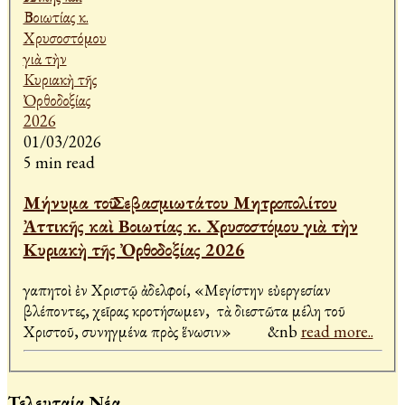
01/03/2026
5 min read
Μήνυμα τοῦ Σεβασμιωτάτου Μητροπολίτου
Ἀττικῆς καὶ Βοιωτίας κ. Χρυσοστόμου γιὰ τὴν
Κυριακὴ τῆς Ὀρθοδοξίας 2026
Ἀγαπητοὶ ἐν Χριστῷ ἀδελφοί, «Μεγίστην εὐεργεσίαν
βλέποντες, χεῖρας κροτήσωμεν, τὰ διεστῶτα μέλη τοῦ
Χριστοῦ, συνηγμένα πρὸς ἕνωσιν» &nb
read more..
Τελευταία Νέα