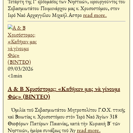
Τετάρτη της Γ' εβδομάδος των Νηστειών, ιερουργούντος του
Σεβασμιωτάτου Ποιμενάρχου μας κ. Χρυσοστόμου, στον
Ιερό Ναό Αρχαγγέλου Μιχαήλ Ασπρο
read more..
09/03/2026
<1min
Α & Β Χρυσόστομος: «Καθῆκον μας νὰ γίνουμε
Φῶς» (ΒΙΝΤΕΟ)
Ὁμιλία τοῦ Σεβασμιωτάτου Μητροπολίτου Γ.Ο.Χ. Ἀττικῆς
καὶ Βοιωτίας κ. Χρυσοστόμου στὸν Ἱερὸ Ναὸ Ἁγίων 318
Θεοφόρων Πατέρων Παιανίας, κατὰ τὴν Κυριακὴ Β´ τῶν
Νηστειῶν, ἡμέρα συνάξεως τοῦ Ἁγ
read more..