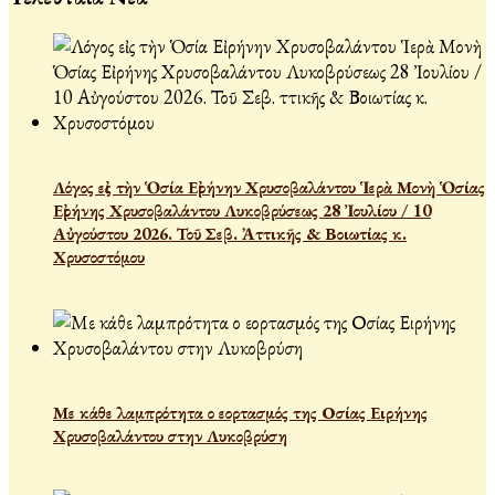
Λόγος εἰς τὴν Ὁσία Εἰρήνην Χρυσοβαλάντου Ἱερὰ Μονὴ Ὁσίας
Εἰρήνης Χρυσοβαλάντου Λυκοβρύσεως 28 Ἰουλίου / 10
Αὐγούστου 2026. Τοῦ Σεβ. Ἀττικῆς & Βοιωτίας κ.
Χρυσοστόμου
Με κάθε λαμπρότητα ο εορτασμός της Οσίας Ειρήνης
Χρυσοβαλάντου στην Λυκοβρύση