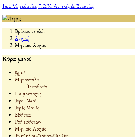
Ιερά Μητρόπολις Γ.Ο.Χ. Αττικής & Βοιωτίας
Βρίσκεστε εδώ:
Αρχική
Μηνιαίο Αρχείο
Κύριο μενού
Ἀρχική
Μητρόπολις
Τοποθεσία
Ποιμενάρχης
Ἱεροὶ Ναοί
Ἱερὲς Μονές
Εἰδήσεις
Ροή ειδήσεων
Μηνιαίο Αρχείο
Ἐγκύκλιοι -Ἄρθρα-Ὁμιλίες