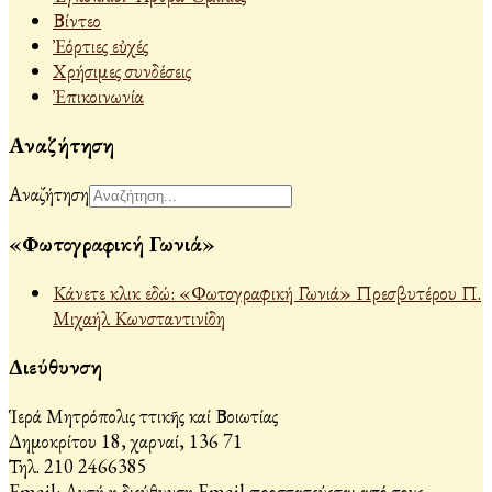
Βίντεο
Ἐόρτιες εὐχές
Χρήσιμες συνδέσεις
Ἐπικοινωνία
Αναζήτηση
Αναζήτηση
«Φωτογραφική Γωνιά»
Κάνετε κλικ εδώ: «Φωτογραφική Γωνιά» Πρεσβυτέρου Π.
Μιχαήλ Κωνσταντινίδη
Διεύθυνση
Ἱερά Μητρόπολις Ἀττικῆς καί Βοιωτίας
Δημοκρίτου 18, Ἀχαρναί, 136 71
Τηλ. 210 2466385
Email:
Αυτή η διεύθυνση Email προστατεύεται από τους