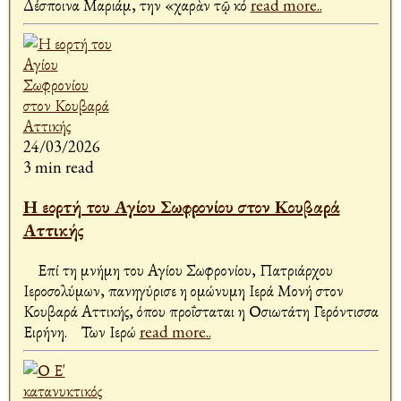
Δέσποινα Μαριάμ, την «χαρὰν τῷ κό
read more..
24/03/2026
3 min read
Η εορτή του Αγίου Σωφρονίου στον Κουβαρά
Αττικής
Επί τη μνήμη του Αγίου Σωφρονίου, Πατριάρχου
Ιεροσολύμων, πανηγύρισε η ομώνυμη Ιερά Μονή στον
Κουβαρά Αττικής, όπου προΐσταται η Οσιωτάτη Γερόντισσα
Ειρήνη. Των Ιερώ
read more..