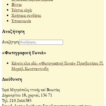
Βίντεο
Ἐόρτιες εὐχές
Χρήσιμες συνδέσεις
Ἐπικοινωνία
Αναζήτηση
Αναζήτηση
«Φωτογραφική Γωνιά»
Κάνετε κλικ εδώ: «Φωτογραφική Γωνιά» Πρεσβυτέρου Π.
Μιχαήλ Κωνσταντινίδη
Διεύθυνση
Ἱερά Μητρόπολις Ἀττικῆς καί Βοιωτίας
Δημοκρίτου 18, Ἀχαρναί, 136 71
Τηλ. 210 2466385
Email:
Αυτή η διεύθυνση Email προστατεύεται από τους