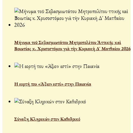
Μήνυμα τοῦ Σεβασμιωτάτου Μητροπολίτου Ἀττικῆς καὶ
Βοιωτίας κ. Χρυσοστόμου γιὰ τὴν Κυριακὴ Δ´ Ματθαίου 2026
Η εορτή του «Άξιον εστί» στην Παιανία
Σύναξη Κληρικών στον Καθεδρικό