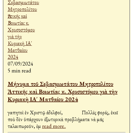
07/09/2024
5 min read
Μήνυμα τοῦ Σεβασμιωτάτου Μητροπολίτου
Ἀττικῆς καὶ Βοιωτίας κ. Χρυσοστόμου γιὰ τὴν
Κυριακὴ ΙΑ΄ Ματθαίου 2024
Ἀγαπητοὶ ἐν Χριστῷ ἀδελφοί, Πολλὲς φορές, ἐκεῖ
ποὺ δὲν ὑπάρχουν ἐξωτερικὰ προβλήματα νὰ μᾶς
ταλαιπωροῦν, ἐμ
read more..