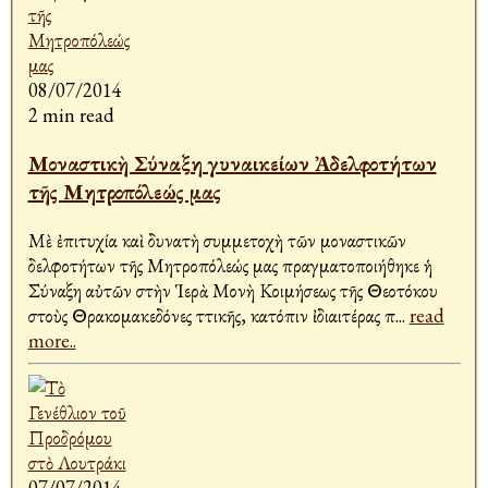
08/07/2014
2 min read
Μοναστικὴ Σύναξη γυναικείων Ἀδελφοτήτων
τῆς Μητροπόλεώς μας
Μὲ ἐπιτυχία καὶ δυνατὴ συμμετοχὴ τῶν μοναστικῶν
Ἀδελφοτήτων τῆς Μητροπόλεώς μας πραγματοποιήθηκε ἡ
Σύναξη αὐτῶν στὴν Ἱερὰ Μονὴ Κοιμήσεως τῆς Θεοτόκου
στοὺς Θρακομακεδόνες Ἀττικῆς, κατόπιν ἰδιαιτέρας π
...
read
more..
07/07/2014