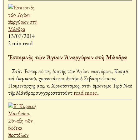
13/07/2014
2 min read
Ἑσπερινὸς τῶν Ἁγίων Ἀναργύρων στὴ Μάνδρα
Στὸν Ἑσπερινὸ τῆς ἑορτῆς τῶν Ἁγίων Ἀναργύρων, Κοσμᾶ
καὶ Δαμιανοῦ, χοροστάτησε ἀπόψε ὁ Σεβασμιώτατος
Ποιμενάρχης μας, κ. Χρυσόστομος, στὸν ὁμώνυμο Ἱερὸ Ναὸ
τῆς Μάνδρας συγχοροστατοῦντ
read more..