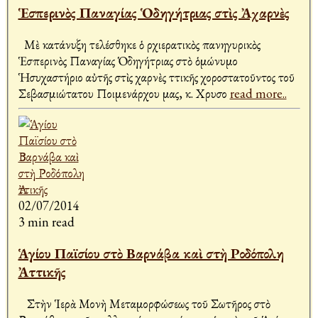
Ἑσπερινὸς Παναγίας Ὁδηγήτριας στὶς Ἀχαρνὲς
Μὲ κατάνυξη τελέσθηκε ὁ Ἀρχιερατικὸς πανηγυρικὸς
Ἑσπερινὸς Παναγίας Ὁδηγήτριας στὸ ὁμώνυμο
Ἡσυχαστήριο αὐτῆς στὶς Ἀχαρνὲς Ἀττικῆς χοροστατοῦντος τοῦ
Σεβασμιώτατου Ποιμενάρχου μας, κ. Χρυσο
read more..
02/07/2014
3 min read
Ἁγίου Παϊσίου στὸ Βαρνάβα καὶ στὴ Ροδόπολη
Ἀττικῆς
Στὴν Ἱερὰ Μονὴ Μεταμορφώσεως τοῦ Σωτῆρος στὸ