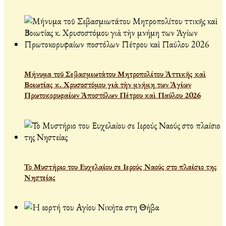
Μήνυμα τοῦ Σεβασμιωτάτου Μητροπολίτου Ἀττικῆς καὶ
Βοιωτίας κ. Χρυσοστόμου γιὰ τὴν μνήμη των Ἁγίων
Πρωτοκορυφαίων Ἀποστόλων Πέτρου καὶ Παύλου 2026
Το Μυστήριο του Ευχελαίου σε Ιερούς Ναούς στο πλαίσιο της
Νηστείας