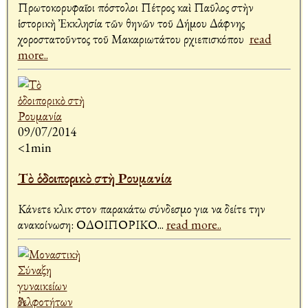
Πρωτοκορυφαῖοι Ἀπόστολοι Πέτρος καὶ Παῦλος στὴν
ἱστορικὴ Ἐκκλησία τῶν Ἀθηνῶν τοῦ Δήμου Δάφνης
χοροστατοῦντος τοῦ Μακαριωτάτου Ἀρχιεπισκόπου Ἀ
read
more..
09/07/2014
<1min
Τὸ ὁδοιπορικὸ στὴ Ρουμανία
Κάνετε κλικ στον παρακάτω σύνδεσμο για να δείτε την
ανακοίνωση: ΟΔΟΙΠΟΡΙΚΟ
...
read more..