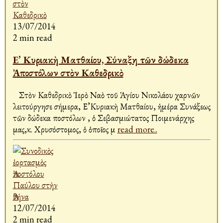
13/07/2014
2 min read
Ε’ Κυριακὴ Ματθαίου, Σύναξη τῶν δώδεκα
Ἀποστόλων στὸν Καθεδρικὸ
Στὸν Καθεδρικὸ Ἱερὸ Ναὸ τοῦ Ἁγίου Νικολάου Ἀχαρνῶν
λειτούργησε σήμερα, Ε’Κυριακὴ Ματθαίου, ἡμέρα Συνάξεως
τῶν δώδεκα Ἀποστόλων , ὁ Σεβασμιώτατος Ποιμενάρχης
μας,κ. Χρυσόστομος, ὁ ὁποῖος μ
read more..
12/07/2014
2 min read