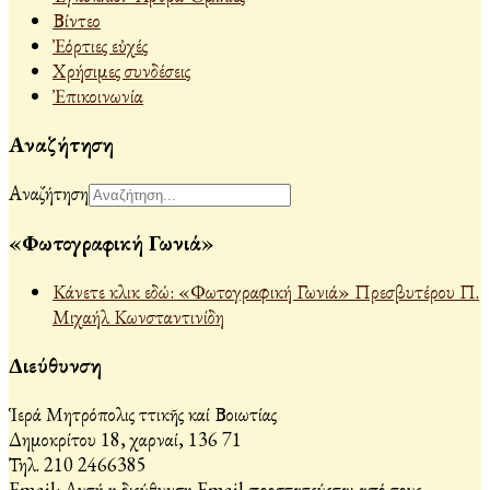
Βίντεο
Ἐόρτιες εὐχές
Χρήσιμες συνδέσεις
Ἐπικοινωνία
Αναζήτηση
Αναζήτηση
«Φωτογραφική Γωνιά»
Κάνετε κλικ εδώ: «Φωτογραφική Γωνιά» Πρεσβυτέρου Π.
Μιχαήλ Κωνσταντινίδη
Διεύθυνση
Ἱερά Μητρόπολις Ἀττικῆς καί Βοιωτίας
Δημοκρίτου 18, Ἀχαρναί, 136 71
Τηλ. 210 2466385
Email:
Αυτή η διεύθυνση Email προστατεύεται από τους