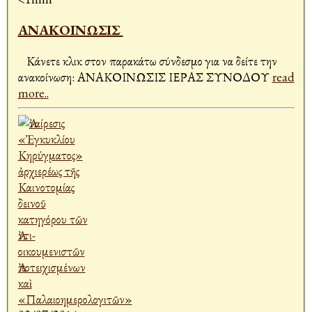
ΑΝΑΚΟΙΝΩΣΙΣ ￼￼￼￼￼￼￼￼￼￼￼￼￼￼￼￼￼￼￼￼￼￼￼￼￼￼￼￼￼￼￼￼￼￼￼￼￼￼￼￼￼￼￼￼￼￼￼￼￼￼￼￼￼￼￼￼￼￼￼￼￼￼￼￼￼￼￼￼￼￼￼￼￼￼￼￼￼￼￼￼￼￼￼￼￼￼￼￼￼￼￼￼￼￼￼￼￼￼￼￼￼￼￼
Κάνετε κλικ στον παρακάτω σύνδεσμο για να δείτε την
ανακοίνωση: ΑΝΑΚΟΙΝΩΣΙΣ ΙΕΡΑΣ ΣΥΝΟΔΟΥ
read
more..