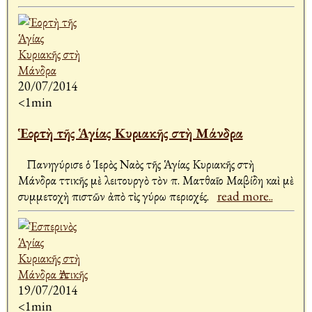
20/07/2014
<1min
Ἑορτὴ τῆς Ἁγίας Κυριακῆς στὴ Μάνδρα
Πανηγύρισε ὁ Ἱερὸς Ναὸς τῆς Ἁγίας Κυριακῆς στὴ
Μάνδρα Ἀττικῆς μὲ λειτουργὸ τὸν π. Ματθαῖο Μαβίδη καὶ μὲ
συμμετοχὴ πιστῶν ἀπὸ τὶς γύρω περιοχές.
read more..
19/07/2014
<1min