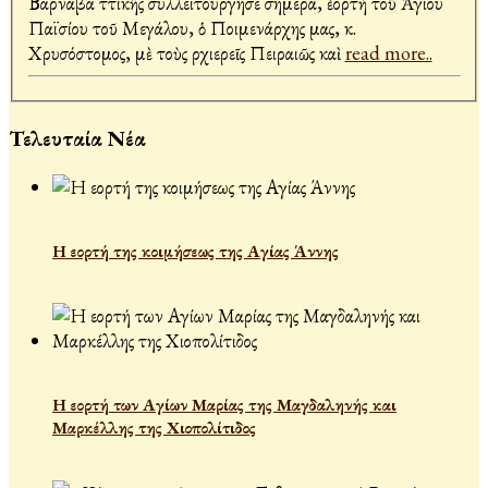
Βαρνάβα Ἀττικῆς συλλειτούργησε σήμερα, ἑορτὴ τοῦ Ἁγίου
Παϊσίου τοῦ Μεγάλου, ὁ Ποιμενάρχης μας, κ.
Χρυσόστομος, μὲ τοὺς Ἀρχιερεῖς Πειραιῶς καὶ
read more..
Τελευταία Νέα
Η εορτή της κοιμήσεως της Αγίας Άννης
Η εορτή των Αγίων Μαρίας της Μαγδαληνής και
Μαρκέλλης της Χιοπολίτιδος