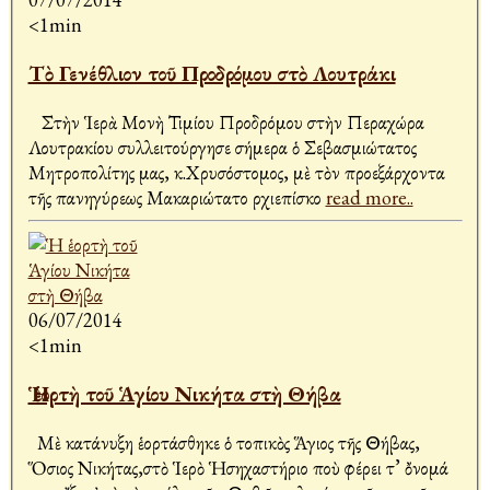
<1min
Τὸ Γενέθλιον τοῦ Προδρόμου στὸ Λουτράκι
Στὴν Ἱερὰ Μονὴ Τιμίου Προδρόμου στὴν Περαχώρα
Λουτρακίου συλλειτούργησε σήμερα ὁ Σεβασμιώτατος
Μητροπολίτης μας, κ.Χρυσόστομος, μὲ τὸν προεξάρχοντα
τῆς πανηγύρεως Μακαριώτατο Ἀρχιεπίσκο
read more..
06/07/2014
<1min
Ἡ ἑορτὴ τοῦ Ἁγίου Νικήτα στὴ Θήβα
Μὲ κατάνυξη ἑορτάσθηκε ὁ τοπικὸς Ἅγιος τῆς Θήβας,
Ὅσιος Νικήτας,στὸ Ἱερὸ Ἡσηχαστήριο ποὺ φέρει τ’ ὄνομά