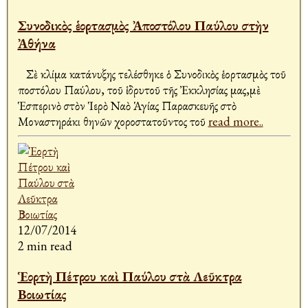
Συνοδικὸς ἑορτασμὸς Ἀποστόλου Παύλου στὴν
Ἀθήνα
Σὲ κλίμα κατάνυξης τελέσθηκε ὁ Συνοδικὸς ἑορτασμὸς τοῦ
Ἀποστόλου Παύλου, τοῦ ἱδρυτοῦ τῆς Ἐκκλησίας μας,μὲ
Ἑσπερινὸ στὸν Ἱερὸ Ναὸ Ἁγίας Παρασκευῆς στὸ
Μοναστηράκι Ἀθηνῶν χοροστατοῦντος τοῦ
read more..
12/07/2014
2 min read
Ἑορτὴ Πέτρου καὶ Παύλου στὰ Λεῦκτρα
Βοιωτίας