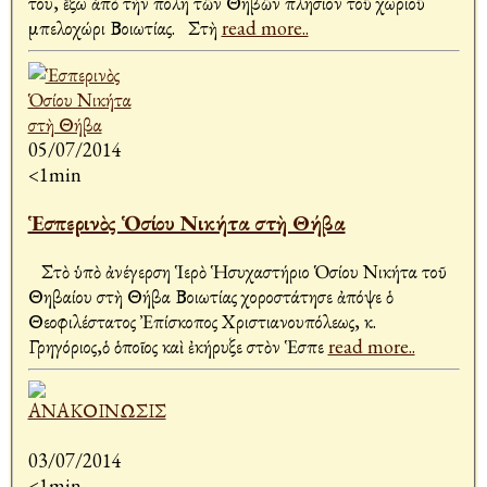
του, ἔξω ἀπὸ τὴν πόλη τῶν Θηβῶν πλησίον τοῦ χωριοῦ
Ἀμπελοχώρι Βοιωτίας. Στὴ
read more..
05/07/2014
<1min
Ἑσπερινὸς Ὁσίου Νικήτα στὴ Θήβα
Στὸ ὑπὸ ἀνέγερση Ἱερὸ Ἡσυχαστήριο Ὁσίου Νικήτα τοῦ
Θηβαίου στὴ Θήβα Βοιωτίας χοροστάτησε ἀπόψε ὁ
Θεοφιλέστατος Ἐπίσκοπος Χριστιανουπόλεως, κ.
Γρηγόριος,ὁ ὁποῖος καὶ ἐκήρυξε στὸν Ἑσπε
read more..
03/07/2014
<1min