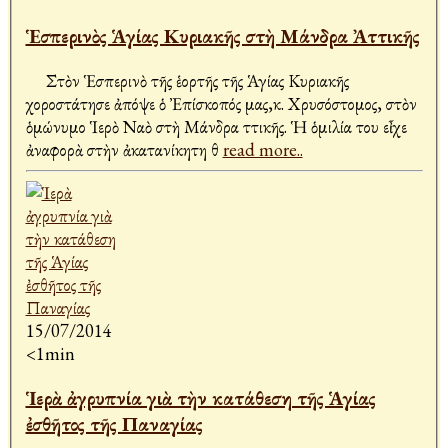
Ἑσπερινὸς Ἁγίας Κυριακῆς στὴ Μάνδρα Ἀττικῆς
Στὸν Ἑσπερινὸ τῆς ἑορτῆς τῆς Ἁγίας Κυριακῆς
χοροστάτησε ἀπόψε ὁ Ἐπίσκοπός μας,κ. Χρυσόστομος, στὸν
ὁμώνυμο Ἱερὸ Ναὸ στὴ Μάνδρα Ἀττικῆς. Ἡ ὁμιλία του εἶχε
ἀναφορὰ στὴν ἀκατανίκητη θ
read more..
15/07/2014
<1min
Ἱερὰ ἀγρυπνία γιὰ τὴν κατάθεση τῆς Ἁγίας
ἐσθῆτος τῆς Παναγίας