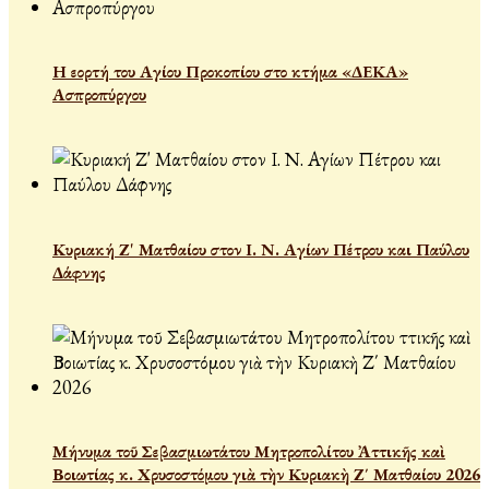
Η εορτή του Αγίου Προκοπίου στο κτήμα «ΔΕΚΑ»
Ασπροπύργου
Κυριακή Ζ' Ματθαίου στον Ι. Ν. Αγίων Πέτρου και Παύλου
Δάφνης
Μήνυμα τοῦ Σεβασμιωτάτου Μητροπολίτου Ἀττικῆς καὶ
Βοιωτίας κ. Χρυσοστόμου γιὰ τὴν Κυριακὴ Ζ΄ Ματθαίου 2026