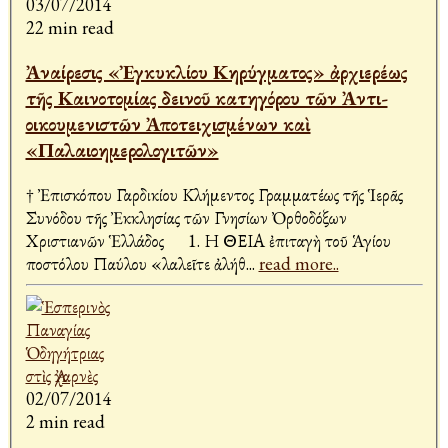
03/07/2014
22 min read
Ἀναίρεσις «Ἐγκυκλίου Κηρύγματος» ἀρχιερέως
τῆς Καινοτομίας δεινοῦ κατηγόρου τῶν Ἀντι-
οικουμενιστῶν Ἀποτειχισμένων καὶ
«Παλαιοημερολογιτῶν»
† Ἐπισκόπου Γαρδικίου Κλήμεντος Γραμματέως τῆς Ἱερᾶς
Συνόδου τῆς Ἐκκλησίας τῶν Γνησίων Ὀρθοδόξων
Χριστιανῶν Ἑλλάδος 1. Η ΘΕΙΑ ἐπιταγὴ τοῦ Ἁγίου
Ἀποστόλου Παύλου «λαλεῖτε ἀλήθ
...
read more..
02/07/2014
2 min read