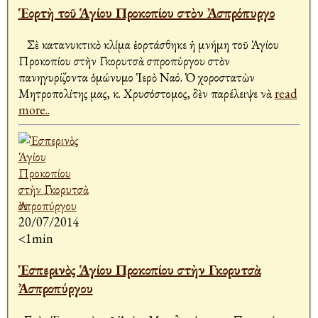
Ἑορτὴ τοῦ Ἁγίου Προκοπίου στὸν Ἀσπρόπυργο
Σὲ κατανυκτικὸ κλίμα ἑορτάσθηκε ἡ μνήμη τοῦ Ἁγίου
Προκοπίου στὴν Γκορυτσὰ Ἀσπροπύργου στὸν
πανηγυρίζοντα ὁμώνυμο Ἱερὸ Ναό. Ὁ χοροστατὼν
Μητροπολίτης μας, κ. Χρυσόστομος, δὲν παρέλειψε νὰ
read
more..
20/07/2014
<1min
Ἑσπερινὸς Ἁγίου Προκοπίου στὴν Γκορυτσὰ
Ἀσπροπύργου