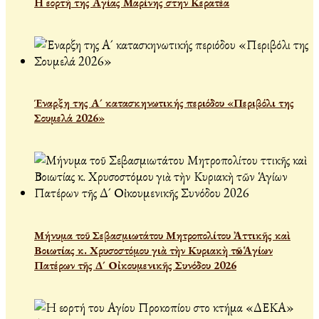
Η εορτή της Αγίας Μαρίνης στην Κερατέα
Έναρξη της Α´ κατασκηνωτικής περιόδου «Περιβόλι της
Σουμελά 2026»
Μήνυμα τοῦ Σεβασμιωτάτου Μητροπολίτου Ἀττικῆς καὶ
Βοιωτίας κ. Χρυσοστόμου γιὰ τὴν Κυριακὴ τῶν Ἁγίων
Πατέρων τῆς Δ´ Οἰκουμενικῆς Συνόδου 2026