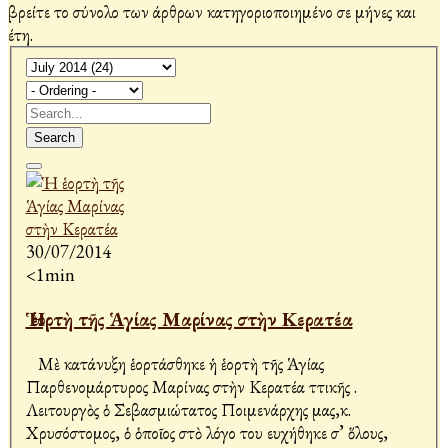
βρείτε το σύνολο των άρθρων κατηγοριοποιημένο σε μήνες και
έτη.
Search
30/07/2014
<1min
Ἡ ἑορτὴ τῆς Ἁγίας Μαρίνας στὴν Κερατέα
Μὲ κατάνυξη ἑορτάσθηκε ἡ ἑορτὴ τῆς Ἁγίας
Παρθενομάρτυρος Μαρίνας στὴν Κερατέα Ἀττικῆς .
Λειτουργὸς ὁ Σεβασμιώτατος Ποιμενάρχης μας,κ.
Χρυσόστομος, ὁ ὁποῖος στὸ λόγο του ευχήθηκε σ’ ὅλους,