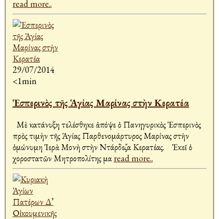
read more..
29/07/2014
<1min
Ἑσπερινὸς τῆς Ἁγίας Μαρίνας στὴν Κερατέα
Μὲ κατάνυξη τελέσθηκε ἀπόψε ὁ Πανηγυρικὸς Ἑσπερινὸς
πρὸς τιμὴν τῆς Ἁγίας Παρθενομάρτυρος Μαρίνας στὴν
ὁμώνυμη Ἱερὰ Μονὴ στὴν Ντάρδεζα Κερατέας. Ἐκεῖ ὁ
χοροστατῶν Μητροπολίτης μα
read more..