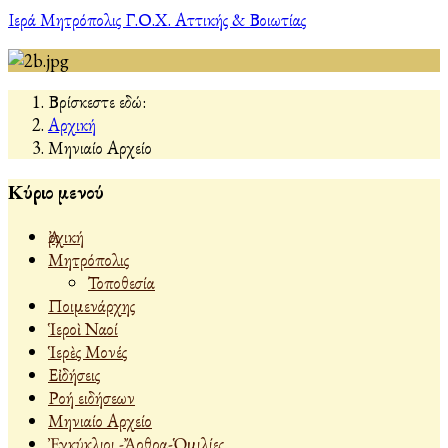
Ιερά Μητρόπολις Γ.Ο.Χ. Αττικής & Βοιωτίας
Βρίσκεστε εδώ:
Αρχική
Μηνιαίο Αρχείο
Κύριο μενού
Ἀρχική
Μητρόπολις
Τοποθεσία
Ποιμενάρχης
Ἱεροὶ Ναοί
Ἱερὲς Μονές
Εἰδήσεις
Ροή ειδήσεων
Μηνιαίο Αρχείο
Ἐγκύκλιοι -Ἄρθρα-Ὁμιλίες