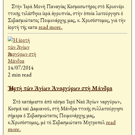
Στὴν Ἱερὰ Μονὴ Παναγίας Κοσμοσωτῆρος στὸ Κρυονέρι
Ἀττικῆς τελέσθηκε ἱερὰ ἀγρυπνία, στὴν ὁποία λειτούργησε ὁ
Σεβασμιώτατος Ποιμενάρχης μας, κ. Χρυσόστομος, γιὰ τὴν
ἑορτὴ τῆς κατα
read more..
14/07/2014
2 min read
Ἡ ἑορτὴ τῶν Ἁγίων Ἀναργύρων στὴ Μάνδρα
Στὸ κατάμεστο ἀπὸ κόσμο Ἱερὸ Ναὸ Ἁγίων Ἀναργύρων,
Κοσμᾶ καὶ Δαμιανοῦ, στὴ Μάνδρα Ἀττικῆς συλλειτούργησε
σήμερα ὁ Σεβασμιώτατος Ποιμενάρχης μας,
κ.Χρυσόστομος, μὲ τὸ Σεβασμιώτατο Μητροπολ
read
more..