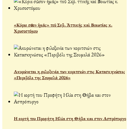
«Κύριε σῶσον ἡμᾶς» τοῦ Σεβ. Ἀττικῆς καὶ Βοιωτίας κ.
Χρυσοστόμου
Ακυρώνεται η φιλοξενία των κοριτσιών στις Κατασκηνώσεις
«Περιβόλι της Σουμελά 2026»
Η εορτή του Προφήτη Ηλία στη Θήβα και στον Ασπρόπυργο