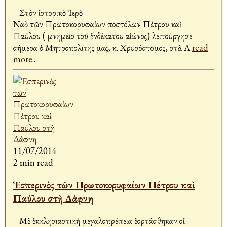
Στὸν ἱστορικὸ Ἱερὸ
Ναὸ τῶν Πρωτοκορυφαίων Ἀποστόλων Πέτρου καὶ
Παύλου ( μνημεῖο τοῦ ἐνδέκατου αἰώνος) λειτούργησε
σήμερα ὁ Μητροπολίτης μας, κ. Χρυσόστομος, στὰ Λ
read
more..
11/07/2014
2 min read
Ἑσπερινὸς τῶν Πρωτοκορυφαίων Πέτρου καὶ
Παύλου στὴ Δάφνη
Μὲ ἐκκλησιαστικὴ μεγαλοπρέπεια ἑορτάσθηκαν οἱ