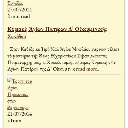
27/07/2014
2 min read
Κυριακὴ Ἁγίων Πατέρων Δ’ Οἰκουμενικῆς
Συνόδου
Στὸν Καθεδρικὸ Ἱερὸ Ναὸ Ἁγίου Νικολάου Ἀχαρνῶν τέλεσε
τὸ μυστήριο τῆς Θείας Εὐχαριστίας ὁ Σεβασμιώτατος
Ποιμενάρχης μας, κ. Χρυσόστομος, σήμερα, Κυριακὴ τῶν
Ἁγίων Πατέρων τῆς Δ’ Οἰκουμενικ
read more..
21/07/2014
<1min