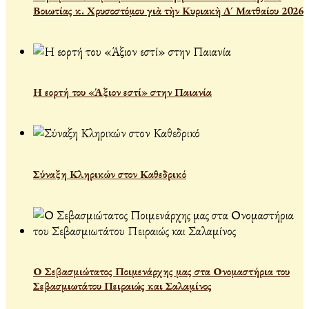
Βοιωτίας κ. Χρυσοστόμου γιὰ τὴν Κυριακὴ Δ´ Ματθαίου 2026
Η εορτή του «Άξιον εστί» στην Παιανία
Σύναξη Κληρικών στον Καθεδρικό
Ο Σεβασμιώτατος Ποιμενάρχης μας στα Ονομαστήρια του
Σεβασμιωτάτου Πειραιώς και Σαλαμίνος