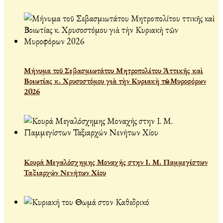
Μήνυμα τοῦ Σεβασμιωτάτου Μητροπολίτου Ἀττικῆς καὶ
Βοιωτίας κ. Χρυσοστόμου γιὰ τὴν Κυριακὴ τῶν Μυροφόρων
2026
Κουρά Μεγαλόσχημης Μοναχής στην Ι. Μ. Παμμεγίστων
Ταξιαρχών Νενήτων Χίου