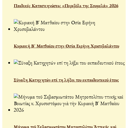
Παιδικές Κατασκηνώσεις «Περιβόλι της Σουμελά» 2026
Κυριακή Β' Ματθαίου στην Οσία Ειρήνη Χρυσοβαλάντου
Σύναξη Κατηχητών επί τη λήξει του εκπαιδευτικού έτους
Μήνυμα τοῦ Σεβασμιωτάτου Μητροπολίτου Ἀττικῆς καὶ