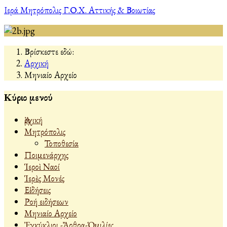
Ιερά Μητρόπολις Γ.Ο.Χ. Αττικής & Βοιωτίας
Βρίσκεστε εδώ:
Αρχική
Μηνιαίο Αρχείο
Κύριο μενού
Ἀρχική
Μητρόπολις
Τοποθεσία
Ποιμενάρχης
Ἱεροὶ Ναοί
Ἱερὲς Μονές
Εἰδήσεις
Ροή ειδήσεων
Μηνιαίο Αρχείο
Ἐγκύκλιοι -Ἄρθρα-Ὁμιλίες