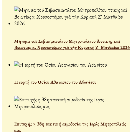
Μήνυμα τοῦ Σεβασμιωτάτου Μητροπολίτου Ἀττικῆς καὶ
Βοιωτίας κ. Χρυσοστόμου γιὰ τὴν Κυριακὴ Ζ΄ Ματθαίου 2026
Η εορτή του Οσίου Αθανασίου του Αθωνίτου
Επιτυχής η 38η τακτική αιμοδοσία της Ιεράς Μητροπόλεώς
μας