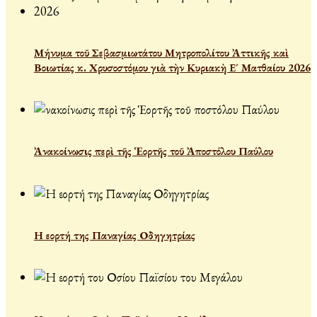
Μήνυμα τοῦ Σεβασμιωτάτου Μητροπολίτου Ἀττικῆς καὶ
Βοιωτίας κ. Χρυσοστόμου γιὰ τὴν Κυριακὴ Ε´ Ματθαίου 2026
Ἀνακοίνωσις περὶ τῆς Ἑορτῆς τοῦ Ἀποστόλου Παύλου
Η εορτή της Παναγίας Οδηγητρίας