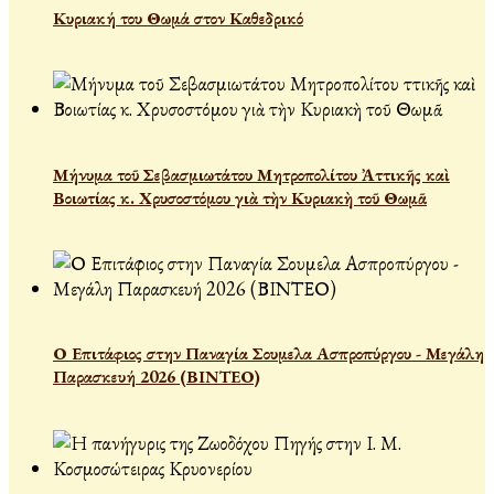
Κυριακή του Θωμά στον Καθεδρικό
Μήνυμα τοῦ Σεβασμιωτάτου Μητροπολίτου Ἀττικῆς καὶ
Βοιωτίας κ. Χρυσοστόμου γιὰ τὴν Κυριακὴ τοῦ Θωμᾶ
Ο Επιτάφιος στην Παναγία Σουμελα Ασπροπύργου - Μεγάλη
Παρασκευή 2026 (ΒΙΝΤΕΟ)