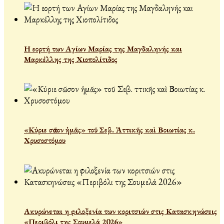
Η εορτή των Αγίων Μαρίας της Μαγδαληνής και
Μαρκέλλης της Χιοπολίτιδος
«Κύριε σῶσον ἡμᾶς» τοῦ Σεβ. Ἀττικῆς καὶ Βοιωτίας κ.
Χρυσοστόμου
Ακυρώνεται η φιλοξενία των κοριτσιών στις Κατασκηνώσεις
«Περιβόλι της Σουμελά 2026»