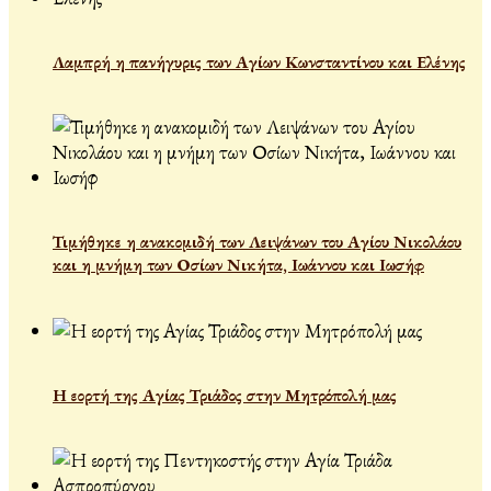
Λαμπρή η πανήγυρις των Αγίων Κωνσταντίνου και Ελένης
Τιμήθηκε η ανακομιδή των Λειψάνων του Αγίου Νικολάου
και η μνήμη των Οσίων Νικήτα, Ιωάννου και Ιωσήφ
Η εορτή της Αγίας Τριάδος στην Μητρόπολή μας