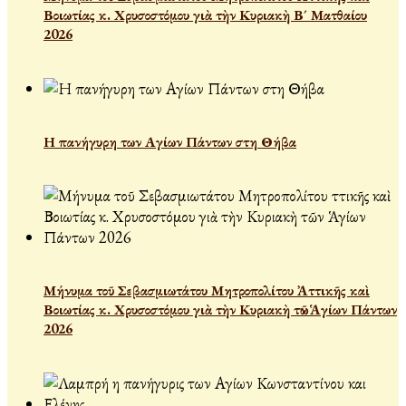
Βοιωτίας κ. Χρυσοστόμου γιὰ τὴν Κυριακὴ Β´ Ματθαίου
2026
Η πανήγυρη των Αγίων Πάντων στη Θήβα
Μήνυμα τοῦ Σεβασμιωτάτου Μητροπολίτου Ἀττικῆς καὶ
Βοιωτίας κ. Χρυσοστόμου γιὰ τὴν Κυριακὴ τῶν Ἁγίων Πάντων
2026