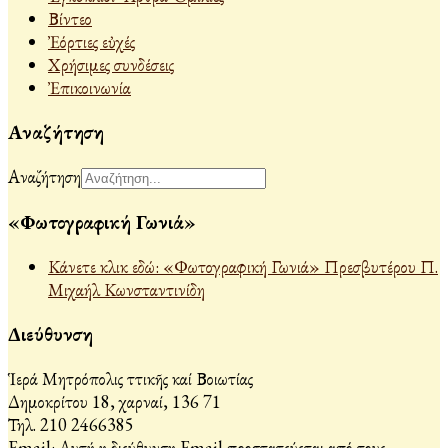
Βίντεο
Ἐόρτιες εὐχές
Χρήσιμες συνδέσεις
Ἐπικοινωνία
Αναζήτηση
Αναζήτηση
«Φωτογραφική Γωνιά»
Κάνετε κλικ εδώ: «Φωτογραφική Γωνιά» Πρεσβυτέρου Π.
Μιχαήλ Κωνσταντινίδη
Διεύθυνση
Ἱερά Μητρόπολις Ἀττικῆς καί Βοιωτίας
Δημοκρίτου 18, Ἀχαρναί, 136 71
Τηλ. 210 2466385
Email:
Αυτή η διεύθυνση Email προστατεύεται από τους