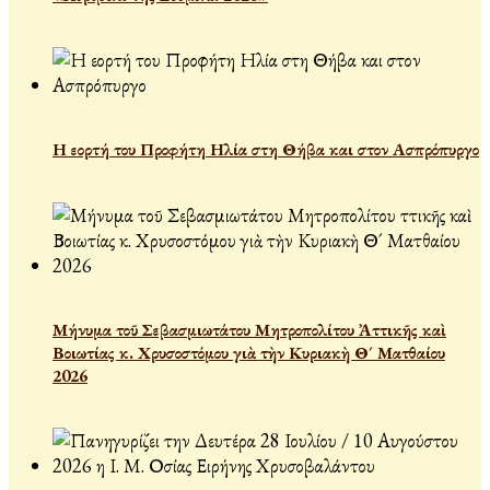
Η εορτή του Προφήτη Ηλία στη Θήβα και στον Ασπρόπυργο
Μήνυμα τοῦ Σεβασμιωτάτου Μητροπολίτου Ἀττικῆς καὶ
Βοιωτίας κ. Χρυσοστόμου γιὰ τὴν Κυριακὴ Θ´ Ματθαίου
2026