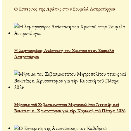
Ο Εσπερινός της Αγάπης στην Σουμελά Ασπροπύργου
Η λαμπροφόρος Ανάσταση του Χριστού στην Σουμελά
Ασπροπύργου
Μήνυμα τοῦ Σεβασμιωτάτου Μητροπολίτου Ἀττικῆς καὶ
Βοιωτίας κ. Χρυσοστόμου γιὰ τὴν Κυριακὴ τοῦ Πάσχα 2026