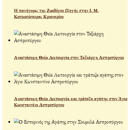
Η πανήγυρις της Ζωοδόχου Πηγής στην Ι. Μ.
Κοσμοσώτειρας Κρυονερίου
Αναστάσιμη Θεία Λειτουργία στον Ταξιάρχη Ασπροπύργου
Αναστάσιμη Θεία Λειτουργία και τράπεζα αγάπης στον Άγιο
Κωνσταντίνο Ασπροπύργου