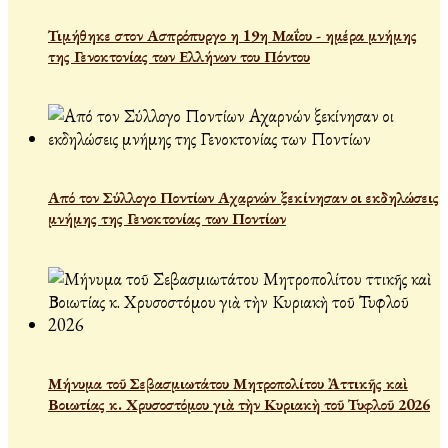
Τιμήθηκε στον Ασπρόπυργο η 19η Μαΐου - ημέρα μνήμης
της Γενοκτονίας των Ελλήνων του Πόντου
Από τον Σύλλογο Ποντίων Αχαρνών ξεκίνησαν οι εκδηλώσεις
μνήμης της Γενοκτονίας των Ποντίων
Μήνυμα τοῦ Σεβασμιωτάτου Μητροπολίτου Ἀττικῆς καὶ
Βοιωτίας κ. Χρυσοστόμου γιὰ τὴν Κυριακὴ τοῦ Τυφλοῦ 2026