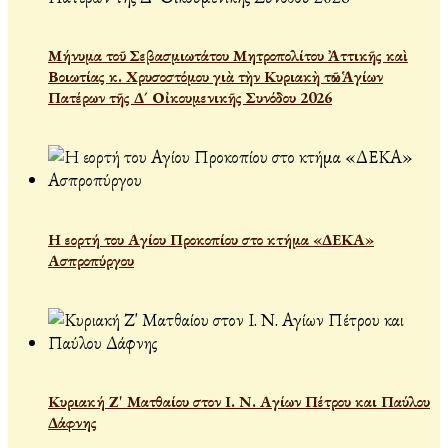
Μήνυμα τοῦ Σεβασμιωτάτου Μητροπολίτου Ἀττικῆς καὶ
Βοιωτίας κ. Χρυσοστόμου γιὰ τὴν Κυριακὴ τῶν Ἁγίων
Πατέρων τῆς Δ´ Οἰκουμενικῆς Συνόδου 2026
Η εορτή του Αγίου Προκοπίου στο κτήμα «ΔΕΚΑ»
Ασπροπύργου
Κυριακή Ζ' Ματθαίου στον Ι. Ν. Αγίων Πέτρου και Παύλου
Δάφνης