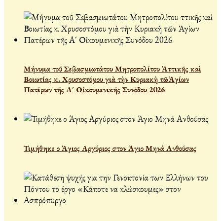
Μήνυμα τοῦ Σεβασμιωτάτου Μητροπολίτου Ἀττικῆς καὶ
Βοιωτίας κ. Χρυσοστόμου γιὰ τὴν Κυριακὴ τῶν Ἁγίων
Πατέρων τῆς Α´ Οἰκουμενικῆς Συνόδου 2026
Τιμήθηκε ο Άγιος Αργύριος στον Άγιο Μηνά Ανθούσας