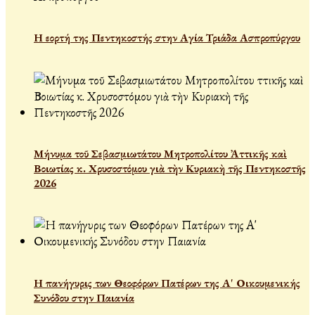
Η εορτή της Πεντηκοστής στην Αγία Τριάδα Ασπροπύργου
Μήνυμα τοῦ Σεβασμιωτάτου Μητροπολίτου Ἀττικῆς καὶ
Βοιωτίας κ. Χρυσοστόμου γιὰ τὴν Κυριακὴ τῆς Πεντηκοστῆς
2026
Η πανήγυρις των Θεοφόρων Πατέρων της Α' Οικουμενικής
Συνόδου στην Παιανία