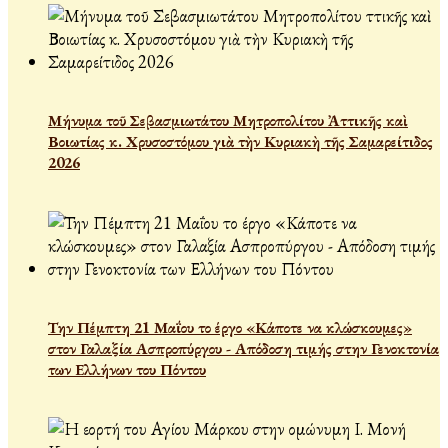
Μήνυμα τοῦ Σεβασμιωτάτου Μητροπολίτου Ἀττικῆς καὶ
Βοιωτίας κ. Χρυσοστόμου γιὰ τὴν Κυριακὴ τῆς Σαμαρείτιδος
2026
Την Πέμπτη 21 Μαΐου το έργο «Κάποτε να κλώσκουμες»
στον Γαλαξία Ασπροπύργου - Απόδοση τιμής στην Γενοκτονία
των Ελλήνων του Πόντου