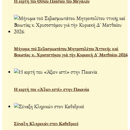
Η εορτή του Οσίου Παϊσίου του Μεγάλου
Μήνυμα τοῦ Σεβασμιωτάτου Μητροπολίτου Ἀττικῆς καὶ
Βοιωτίας κ. Χρυσοστόμου γιὰ τὴν Κυριακὴ Δ´ Ματθαίου 2026
Η εορτή του «Άξιον εστί» στην Παιανία
Σύναξη Κληρικών στον Καθεδρικό