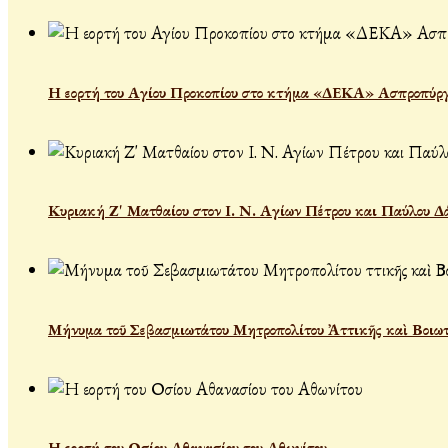
Η εορτή του Αγίου Προκοπίου στο κτήμα «ΔΕΚΑ» Ασπροπύρ
Κυριακή Ζ' Ματθαίου στον Ι. Ν. Αγίων Πέτρου και Παύλου Δ
Μήνυμα τοῦ Σεβασμιωτάτου Μητροπολίτου Ἀττικῆς καὶ Βοιωτί
Η εορτή του Οσίου Αθανασίου του Αθωνίτου