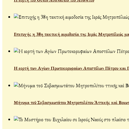
Επιτυχής η 38η τακτική αιμοδοσία της Ιεράς Μητροπόλεώς μα
Η εορτή των Αγίων Πρωτοκορυφαίων Αποστόλων Πέτρου και 
Μήνυμα τοῦ Σεβασμιωτάτου Μητροπολίτου Ἀττικῆς καὶ Βοιωτ