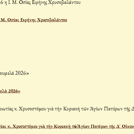
Ι. Μ. Οσίας Ειρήνης Χρυσοβαλάντου
μελά 2026»
ας κ. Χρυσοστόμου γιὰ τὴν Κυριακὴ τῶν Ἁγίων Πατέρων τῆς Δ´ Οἰκου