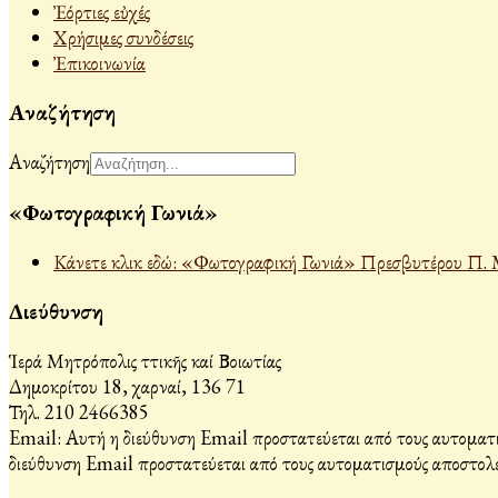
Ἐόρτιες εὐχές
Χρήσιμες συνδέσεις
Ἐπικοινωνία
Αναζήτηση
Αναζήτηση
«Φωτογραφική Γωνιά»
Κάνετε κλικ εδώ: «Φωτογραφική Γωνιά» Πρεσβυτέρου Π. 
Διεύθυνση
Ἱερά Μητρόπολις Ἀττικῆς καί Βοιωτίας
Δημοκρίτου 18, Ἀχαρναί, 136 71
Τηλ. 210 2466385
Email:
Αυτή η διεύθυνση Email προστατεύεται από τους αυτοματι
διεύθυνση Email προστατεύεται από τους αυτοματισμούς αποστολέ