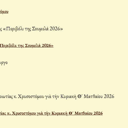
τόμου
«Περιβόλι της Σουμελά 2026»
ίας κ. Χρυσοστόμου γιὰ τὴν Κυριακὴ Θ´ Ματθαίου 2026