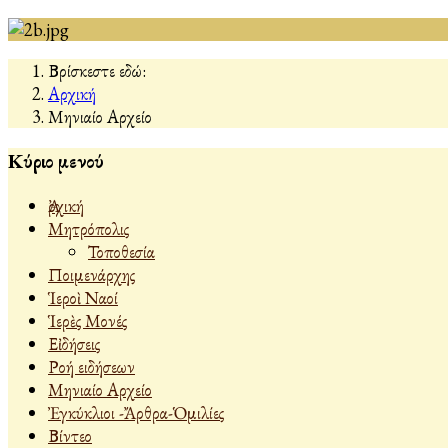
Βρίσκεστε εδώ:
Αρχική
Μηνιαίο Αρχείο
Κύριο μενού
Ἀρχική
Μητρόπολις
Τοποθεσία
Ποιμενάρχης
Ἱεροὶ Ναοί
Ἱερὲς Μονές
Εἰδήσεις
Ροή ειδήσεων
Μηνιαίο Αρχείο
Ἐγκύκλιοι -Ἄρθρα-Ὁμιλίες
Βίντεο