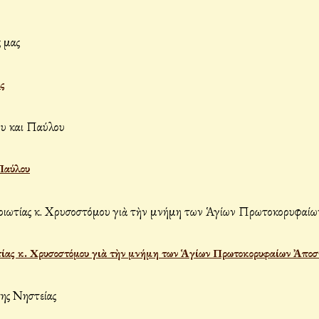
ς
Παύλου
ίας κ. Χρυσοστόμου γιὰ τὴν μνήμη των Ἁγίων Πρωτοκορυφαίων Ἀποσ