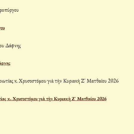
γου
άφνης
ας κ. Χρυσοστόμου γιὰ τὴν Κυριακὴ Ζ΄ Ματθαίου 2026