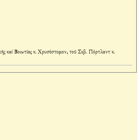
ῆς καί Βοιωτίας κ. Χρυσόστομον, τοῦ Σεβ. Πόρτλαντ κ.