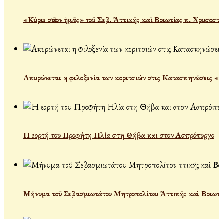
«Κύριε σῶσον ἡμᾶς» τοῦ Σεβ. Ἀττικῆς καὶ Βοιωτίας κ. Χρυσοσ
Ακυρώνεται η φιλοξενία των κοριτσιών στις Κατασκηνώσεις 
Η εορτή του Προφήτη Ηλία στη Θήβα και στον Ασπρόπυργο
Μήνυμα τοῦ Σεβασμιωτάτου Μητροπολίτου Ἀττικῆς καὶ Βοιωτ