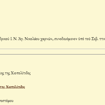
κού Ι. Ν. Ἁγ. Νικολάου Ἀχαρνῶν, συνοδευόμενον ὑπό τοῦ Σεβ. Ἀττικ
ης Χιοπολίτιδος