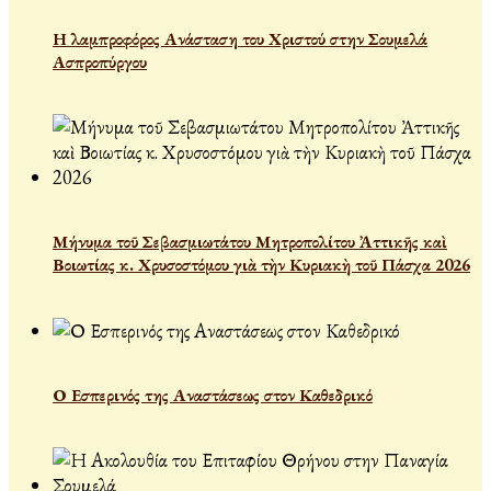
Η λαμπροφόρος Ανάσταση του Χριστού στην Σουμελά
Ασπροπύργου
Μήνυμα τοῦ Σεβασμιωτάτου Μητροπολίτου Ἀττικῆς καὶ
Βοιωτίας κ. Χρυσοστόμου γιὰ τὴν Κυριακὴ τοῦ Πάσχα 2026
Ο Εσπερινός της Αναστάσεως στον Καθεδρικό