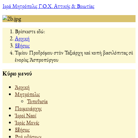
Ιερά Μητρόπολις Γ.Ο.Χ. Αττικής & Βοιωτίας
Βρίσκεστε εδώ:
Αρχική
Εἰδήσεις
Τιμίου Προδρόμου στὸν Ταξιάρχη καὶ κοπὴ βασιλόπιτας σὲ
ἐνορίες Ἀσπροπύργου
Κύριο μενού
Ἀρχική
Μητρόπολις
Τοποθεσία
Ποιμενάρχης
Ἱεροὶ Ναοί
Ἱερὲς Μονές
Εἰδήσεις
Ροή ειδήσεων