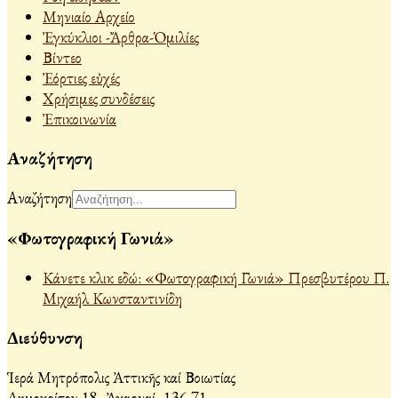
Μηνιαίο Αρχείο
Ἐγκύκλιοι -Ἄρθρα-Ὁμιλίες
Βίντεο
Ἐόρτιες εὐχές
Χρήσιμες συνδέσεις
Ἐπικοινωνία
Αναζήτηση
Αναζήτηση
«Φωτογραφική Γωνιά»
Κάνετε κλικ εδώ: «Φωτογραφική Γωνιά» Πρεσβυτέρου Π.
Μιχαήλ Κωνσταντινίδη
Διεύθυνση
Ἱερά Μητρόπολις Ἀττικῆς καί Βοιωτίας
Δημοκρίτου 18, Ἀχαρναί, 136 71