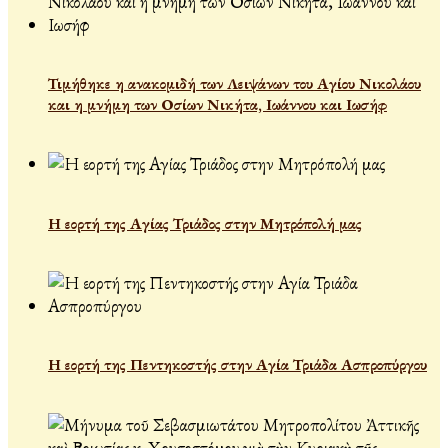
Τιμήθηκε η ανακομιδή των Λειψάνων του Αγίου Νικολάου
και η μνήμη των Οσίων Νικήτα, Ιωάννου και Ιωσήφ
Η εορτή της Αγίας Τριάδος στην Μητρόπολή μας
Η εορτή της Πεντηκοστής στην Αγία Τριάδα Ασπροπύργου