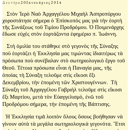
Δευτέρα
20
Ιανουάριος
2014
Στὸν Ἱερὸ Ναὸ Ἀρχαγγέλου Μιχαὴλ Ἀσπροπύργου
χοροστάτησε σήμερα ὁ Ἐπίσκοπός μας γιὰ τὴν ἑορτὴ
τῆς Συνάξεως τοῦ Τιμίου Προδρόμου. Ὁ Ποιμενάρχης
ἔδωσε εὐχὲς στὸν ἑορτάζοντα ἐφημέριο π. Ἰωάννη.
Στὴ ὁμιλία του στάθηκε στὸ γεγονὸς τῆς Σύναξης
ποὺ ἑορτάζει ἡ Ἐκκλησία μας τιμώντας ἰδιαιτέρως τὰ
πρόσωπα ποὺ συνέβαλαν στὸ σωτηριολογικὸ ἔργο τοῦ
Θεοῦ. Τέτοια πρόσωπα εἶναι ἡ Παναγία μας, τῆς
ὁποίας τὴ Σύναξη τελοῦμε στὶς εἴκοσι ἕξι
Δεκεμβρίου,
τὴν ἑπομένη τῶν Χριστουγέννων. Τὴ
Σύναξη τοῦ Ἀρχαγγέλου Γαβριὴλ τελοῦμε στὶς εἴκοσι
ἕξι Μαρτίου, μετὰ τὸν Εὐαγγελισμό, ἐνῶ τοῦ
Προδρόμου σήμερα, τὴν ἑπομένη τῆς Βάπτισης.
Ἡ Ἐκκλησία τιμᾶ λοιπὸν ὅλους ὅσους βοήθησαν νὰ
γίνουν αὐτὰ τὰ μεγάλα σωτηριολογικὰ γεγονότα. Ἔτσι