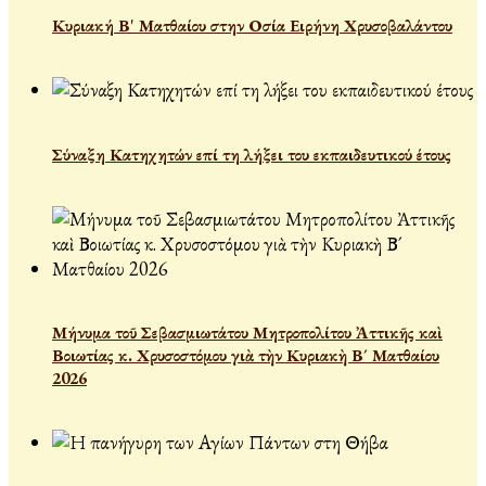
Κυριακή Β' Ματθαίου στην Οσία Ειρήνη Χρυσοβαλάντου
Σύναξη Κατηχητών επί τη λήξει του εκπαιδευτικού έτους
Μήνυμα τοῦ Σεβασμιωτάτου Μητροπολίτου Ἀττικῆς καὶ
Βοιωτίας κ. Χρυσοστόμου γιὰ τὴν Κυριακὴ Β´ Ματθαίου
2026