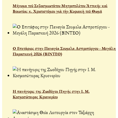
Μήνυμα τοῦ Σεβασμιωτάτου Μητροπολίτου Ἀττικῆς καὶ
Βοιωτίας κ. Χρυσοστόμου γιὰ τὴν Κυριακὴ τοῦ Θωμᾶ
Ο Επιτάφιος στην Παναγία Σουμελα Ασπροπύργου - Μεγάλη
Παρασκευή 2026 (ΒΙΝΤΕΟ)
Η πανήγυρις της Ζωοδόχου Πηγής στην Ι. Μ.
Κοσμοσώτειρας Κρυονερίου