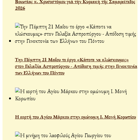
Βοιωτίας κ. Χρυσοστόμου γιὰ τὴν Κυριακὴ τῆς Σαμαρείτιδος
2026
Την Πέμπτη 21 Μαΐου το έργο «Κάποτε να κλώσκουμες»
στον Γαλαξία Ασπροπύργου - Απόδοση τιμής στην Γενοκτονία
των Ελλήνων του Πόντου
Η εορτή του Αγίου Μάρκου στην ομώνυμη Ι. Μονή Κορωπίου