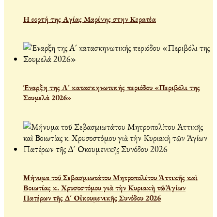
Η εορτή της Αγίας Μαρίνης στην Κερατέα
Έναρξη της Α´ κατασκηνωτικής περιόδου «Περιβόλι της
Σουμελά 2026»
Μήνυμα τοῦ Σεβασμιωτάτου Μητροπολίτου Ἀττικῆς καὶ
Βοιωτίας κ. Χρυσοστόμου γιὰ τὴν Κυριακὴ τῶν Ἁγίων
Πατέρων τῆς Δ´ Οἰκουμενικῆς Συνόδου 2026