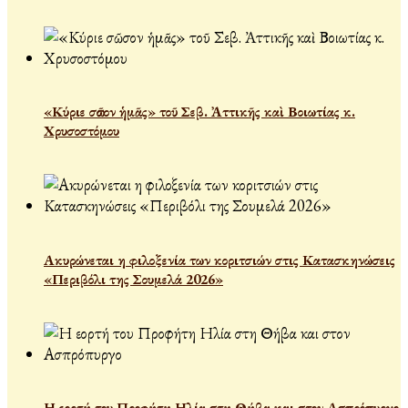
«Κύριε σῶσον ἡμᾶς» τοῦ Σεβ. Ἀττικῆς καὶ Βοιωτίας κ.
Χρυσοστόμου
Ακυρώνεται η φιλοξενία των κοριτσιών στις Κατασκηνώσεις
«Περιβόλι της Σουμελά 2026»
Η εορτή του Προφήτη Ηλία στη Θήβα και στον Ασπρόπυργο