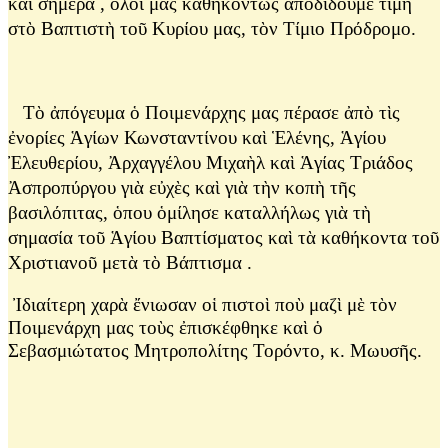
καὶ σήμερα , ὅλοι μας καθηκόντως
ἀποδίδουμε τιμὴ
στὸ Βαπτιστὴ τοῦ Κυρίου μας, τὸν Τίμιο Πρόδρομο.
Τὸ ἀπόγευμα ὁ Ποιμενάρχης μας πέρασε ἀπὸ τὶς
ἐνορίες Ἁγίων Κωνσταντίνου καὶ Ἑλένης, Ἁγίου
Ἐλευθερίου, Ἀρχαγγέλου Μιχαὴλ καὶ Ἁγίας Τριάδος
Ἀσπροπύργου γιὰ εὐχὲς καὶ γιὰ τὴν κοπὴ τῆς
βασιλόπιτας,
ὁ
που ὁμίλησε καταλλήλως γιὰ τὴ
σημασία τοῦ Ἁγίου Βαπτίσματος καὶ τὰ
καθήκοντα τοῦ
Χριστιανοῦ μετὰ τὸ Βάπτισμα .
Ἰδιαίτερη χαρὰ ἔνιωσαν οἱ πιστοὶ ποὺ μαζὶ μὲ τὸν
Ποιμενάρχη μας τοὺς ἐπισκέφθηκε καὶ ὁ
Σεβασμιώτατος Μητροπολίτης Τορόντο, κ. Μωυσῆς.