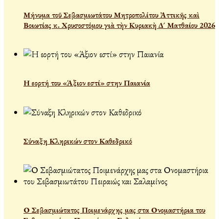
Μήνυμα τοῦ Σεβασμιωτάτου Μητροπολίτου Ἀττικῆς καὶ
Βοιωτίας κ. Χρυσοστόμου γιὰ τὴν Κυριακὴ Δ´ Ματθαίου 2026
Η εορτή του «Άξιον εστί» στην Παιανία
Σύναξη Κληρικών στον Καθεδρικό
Ο Σεβασμιώτατος Ποιμενάρχης μας στα Ονομαστήρια του