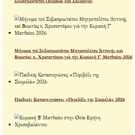
Σεβασμιωτάτου Πειραιώς και Σαλαμίνος
Μήνυμα τοῦ Σεβασμιωτάτου Μητροπολίτου Ἀττικῆς καὶ
Βοιωτίας κ. Χρυσοστόμου γιὰ τὴν Κυριακὴ Γ´ Ματθαίου 2026
Παιδικές Κατασκηνώσεις «Περιβόλι της Σουμελά» 2026