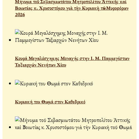
Μήνυμα τοῦ Σεβασμιωτάτου Μητροπολίτου Ἀττικῆς καὶ
Βοιωτίας κ. Χρυσοστόμου γιὰ τὴν Κυριακὴ τῶν Μυροφόρων
2026
Κουρά Μεγαλόσχημης Μοναχής στην Ι. Μ. Παμμεγίστων
Ταξιαρχών Νενήτων Χίου
Κυριακή του Θωμά στον Καθεδρικό