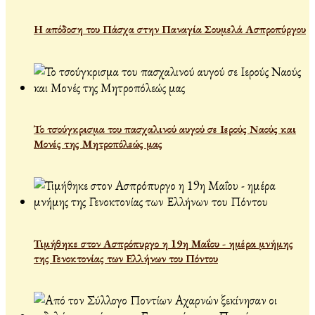
Η απόδοση του Πάσχα στην Παναγία Σουμελά Ασπροπύργου
Το τσούγκρισμα του πασχαλινού αυγού σε Ιερούς Ναούς και
Μονές της Μητροπόλεώς μας
Τιμήθηκε στον Ασπρόπυργο η 19η Μαΐου - ημέρα μνήμης
της Γενοκτονίας των Ελλήνων του Πόντου