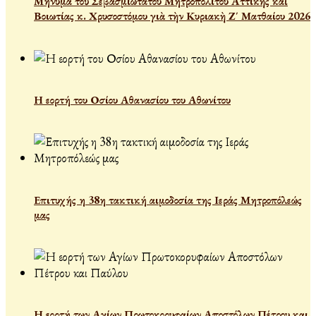
Μήνυμα τοῦ Σεβασμιωτάτου Μητροπολίτου Ἀττικῆς καὶ
Βοιωτίας κ. Χρυσοστόμου γιὰ τὴν Κυριακὴ Ζ΄ Ματθαίου 2026
Η εορτή του Οσίου Αθανασίου του Αθωνίτου
Επιτυχής η 38η τακτική αιμοδοσία της Ιεράς Μητροπόλεώς
μας
Η εορτή των Αγίων Πρωτοκορυφαίων Αποστόλων Πέτρου και