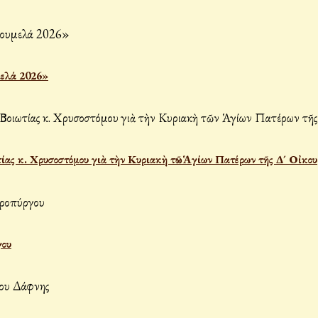
μελά 2026»
ας κ. Χρυσοστόμου γιὰ τὴν Κυριακὴ τῶν Ἁγίων Πατέρων τῆς Δ´ Οἰκου
γου