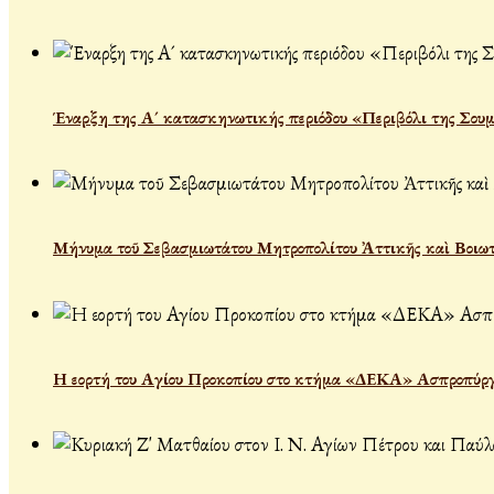
Έναρξη της Α´ κατασκηνωτικής περιόδου «Περιβόλι της Σου
Μήνυμα τοῦ Σεβασμιωτάτου Μητροπολίτου Ἀττικῆς καὶ Βοιωτί
Η εορτή του Αγίου Προκοπίου στο κτήμα «ΔΕΚΑ» Ασπροπύρ