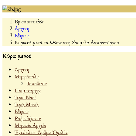
Βρίσκεστε εδώ:
Αρχική
Εἰδήσεις
Κυριακή μετά τα Φώτα στη Σουμελά Ασπροπύργου
Κύριο μενού
Ἀρχική
Μητρόπολις
Τοποθεσία
Ποιμενάρχης
Ἱεροὶ Ναοί
Ἱερὲς Μονές
Εἰδήσεις
Ροή ειδήσεων
Μηνιαίο Αρχείο
Ἐγκύκλιοι -Ἄρθρα-Ὁμιλίες