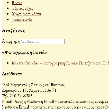
Βίντεο
Ἐόρτιες εὐχές
Χρήσιμες συνδέσεις
Ἐπικοινωνία
Αναζήτηση
Αναζήτηση
«Φωτογραφική Γωνιά»
Κάνετε κλικ εδώ: «Φωτογραφική Γωνιά» Πρεσβυτέρου Π. 
Διεύθυνση
Ἱερά Μητρόπολις Ἀττικῆς καί Βοιωτίας
Δημοκρίτου 18, Ἀχαρναί, 136 71
Τηλ. 210 2466385
Email:
Αυτή η διεύθυνση Email προστατεύεται από τους αυτοματι
διεύθυνση Email προστατεύεται από τους αυτοματισμούς αποστολέ