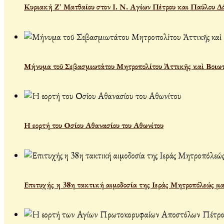
Κυριακή Ζ' Ματθαίου στον Ι. Ν. Αγίων Πέτρου και Παύλου Δ
Μήνυμα τοῦ Σεβασμιωτάτου Μητροπολίτου Ἀττικῆς καὶ Βοιωτί
Η εορτή του Οσίου Αθανασίου του Αθωνίτου
Επιτυχής η 38η τακτική αιμοδοσία της Ιεράς Μητροπόλεώς μα