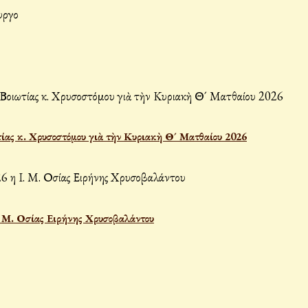
ίας κ. Χρυσοστόμου γιὰ τὴν Κυριακὴ Θ´ Ματθαίου 2026
Ι. Μ. Οσίας Ειρήνης Χρυσοβαλάντου