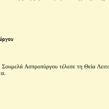
ύργου
ουμελά Ασπροπύργου τέλεσε τη Θεία Λειτο
τα.