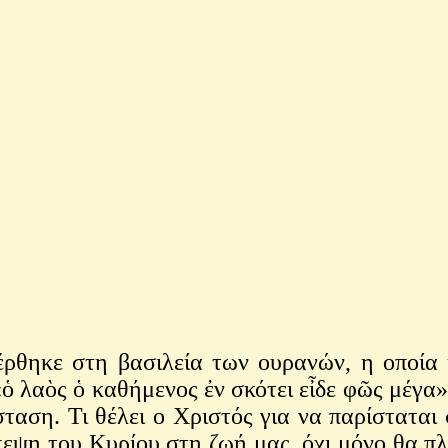
ηκε στη βασιλεία των ουρανών, η οποία κ
 λαὸς ὁ καθήμενος ἐν σκότει εἶδε φῶς μέγα»,
άσταση. Τι θέλει ο Χριστός για να παρίστατα
σκεψη του Κυρίου στη ζωή μας, όχι μόνο θα 