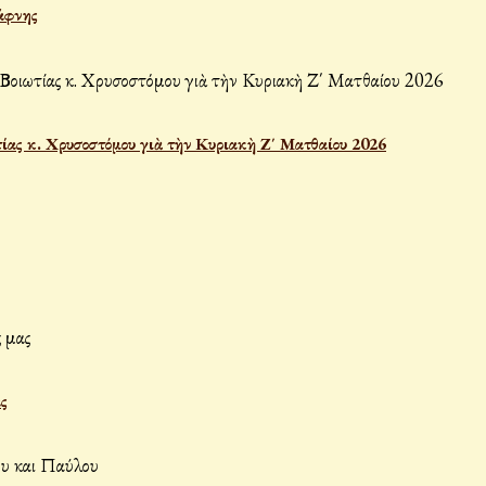
άφνης
ας κ. Χρυσοστόμου γιὰ τὴν Κυριακὴ Ζ΄ Ματθαίου 2026
ς