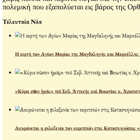
πολεμική που εξαπολύεται εις βάρος της Ορ
Τελευταία Νέα
Η εορτή των Αγίων Μαρίας της Μαγδαληνής και Μαρκέλλης τ
«Κύριε σῶσον ἡμᾶς» τοῦ Σεβ. Ἀττικῆς καὶ Βοιωτίας κ. Χρυσοσ
Ακυρώνεται η φιλοξενία των κοριτσιών στις Κατασκηνώσεις 