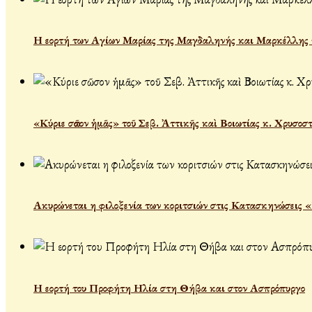
Η εορτή των Αγίων Μαρίας της Μαγδαληνής και Μαρκέλλης τ
«Κύριε σῶσον ἡμᾶς» τοῦ Σεβ. Ἀττικῆς καὶ Βοιωτίας κ. Χρυσοσ
Ακυρώνεται η φιλοξενία των κοριτσιών στις Κατασκηνώσεις 
Η εορτή του Προφήτη Ηλία στη Θήβα και στον Ασπρόπυργο