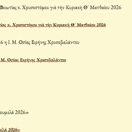
ίας κ. Χρυσοστόμου γιὰ τὴν Κυριακὴ Θ´ Ματθαίου 2026
Ι. Μ. Οσίας Ειρήνης Χρυσοβαλάντου
μελά 2026»