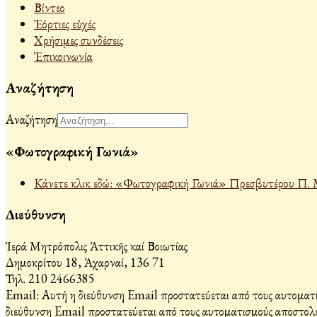
Βίντεο
Ἐόρτιες εὐχές
Χρήσιμες συνδέσεις
Ἐπικοινωνία
Αναζήτηση
Αναζήτηση
«Φωτογραφική Γωνιά»
Κάνετε κλικ εδώ: «Φωτογραφική Γωνιά» Πρεσβυτέρου Π. 
Διεύθυνση
Ἱερά Μητρόπολις Ἀττικῆς καί Βοιωτίας
Δημοκρίτου 18, Ἀχαρναί, 136 71
Τηλ. 210 2466385
Email:
Αυτή η διεύθυνση Email προστατεύεται από τους αυτοματι
διεύθυνση Email προστατεύεται από τους αυτοματισμούς αποστολέ