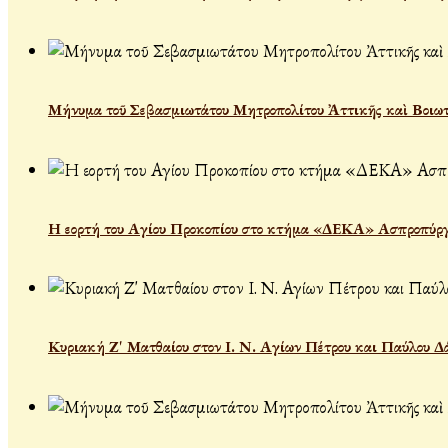
Μήνυμα τοῦ Σεβασμιωτάτου Μητροπολίτου Ἀττικῆς καὶ Βοιωτί
Η εορτή του Αγίου Προκοπίου στο κτήμα «ΔΕΚΑ» Ασπροπύρ
Κυριακή Ζ' Ματθαίου στον Ι. Ν. Αγίων Πέτρου και Παύλου Δ