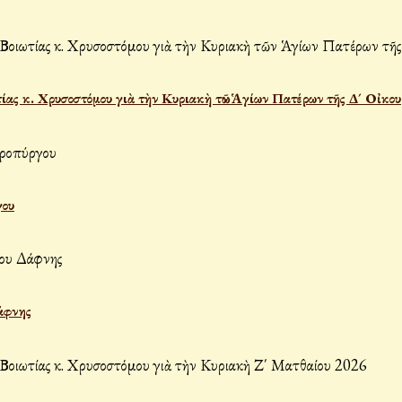
ας κ. Χρυσοστόμου γιὰ τὴν Κυριακὴ τῶν Ἁγίων Πατέρων τῆς Δ´ Οἰκου
γου
άφνης