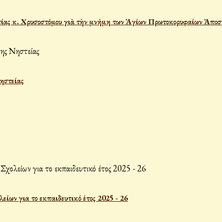
ίας κ. Χρυσοστόμου γιὰ τὴν μνήμη των Ἁγίων Πρωτοκορυφαίων Ἀποσ
Νηστείας
ων για το εκπαιδευτικό έτος 2025 - 26