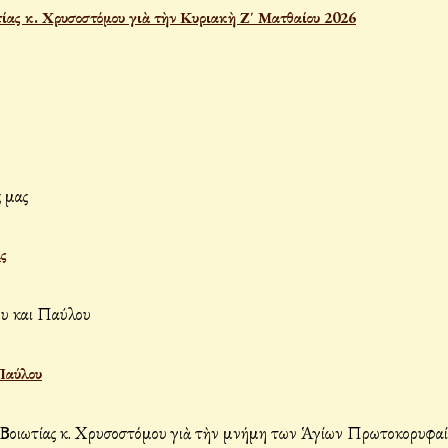
ας κ. Χρυσοστόμου γιὰ τὴν Κυριακὴ Ζ΄ Ματθαίου 2026
ς
Παύλου