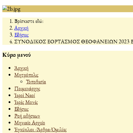
Βρίσκεστε εδώ:
Αρχική
Εἰδήσεις
ΣΥΝΟΔΙΚΟΣ ΕΟΡΤΑΣΜΟΣ ΘΕΟΦΑΝΕΙΩΝ 2023 
Κύριο μενού
Ἀρχική
Μητρόπολις
Τοποθεσία
Ποιμενάρχης
Ἱεροὶ Ναοί
Ἱερὲς Μονές
Εἰδήσεις
Ροή ειδήσεων
Μηνιαίο Αρχείο
Ἐγκύκλιοι -Ἄρθρα-Ὁμιλίες