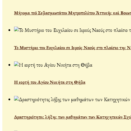
Μήνυμα τοῦ Σεβασμιωτάτου Μητροπολίτου Ἀττικῆς καὶ Βοιωτ
Το Μυστήριο του Ευχελαίου σε Ιερούς Ναούς στο πλαίσιο της 
Η εορτή του Αγίου Νικήτα στη Θήβα
Δραστηριότητες λήξης των μαθημάτων των Κατηχητικών Σχολεί