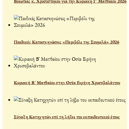
Βοιωτίας κ. Χρυσοστόμου γιὰ τὴν Κυριακὴ Γ´ Ματθαίου 2026
Παιδικές Κατασκηνώσεις «Περιβόλι της Σουμελά» 2026
Κυριακή Β' Ματθαίου στην Οσία Ειρήνη Χρυσοβαλάντου
Σύναξη Κατηχητών επί τη λήξει του εκπαιδευτικού έτους