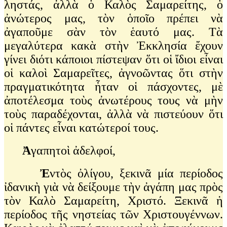
ληστάς, ἀλλὰ ὁ Καλὸς Σαμαρείτης, ὁ
ἀνώτερος μας, τὸν ὁποῖο πρέπει νὰ
ἀγαποῦμε σὰν τὸν ἑαυτό μας. Τὰ
μεγαλύτερα κακὰ στὴν Ἐκκλησία ἔχουν
γίνει διότι κάποιοι πίστεψαν ὅτι οἱ ἴδιοι εἶναι
οἱ καλοὶ Σαμαρεῖτες, ἀγνοῶντας ὅτι στὴν
πραγματικότητα ἦταν οἱ πάσχοντες, μὲ
ἀποτέλεσμα τοὺς ἀνωτέρους τους νὰ μὴν
τοὺς παραδέχονται, ἀλλὰ νὰ πιστεύουν ὅτι
οἱ πάντες εἶναι κατώτεροί τους.
Ἀ
γαπητοὶ ἀδελφοί,
Ἐ
ντὸς ὀλίγου, ξεκινᾶ μία περίοδος
ἰδανικὴ γιὰ νὰ δείξουμε τὴν ἀγάπη μας πρὸς
τὸν Καλὸ Σαμαρείτη, Χριστό. Ξεκινᾶ ἡ
περίοδος τῆς νηστείας τῶν Χριστουγέννων.