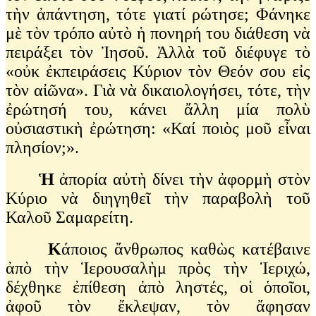
τὴν ἀπάντηση, τότε γιατί ρώτησε; Φάνηκε
μὲ τὸν τρόπο αὐτὸ ἡ πονηρή του διάθεση νὰ
πειράξει τὸν Ἰησοῦ. Ἀλλὰ τοῦ διέφυγε τὸ
«οὐκ ἐκπειράσεις Κύριον τὸν Θεόν σου εἰς
τὸν αἰῶνα». Γιὰ νὰ δικαιολογήσει, τότε, τὴν
ἐρώτησή του, κάνει ἄλλη μία πολὺ
οὐσιαστικὴ ἐρώτηση: «Καί ποιὸς μοῦ εἶναι
πλησίον;».
Ἡ
ἀπορία αὐτὴ δίνει τὴν ἀφορμὴ στὸν
Κύριο νὰ διηγηθεῖ τὴν παραβολὴ τοῦ
Καλοῦ Σαμαρείτη.
Κ
άποιος ἄνθρωπος καθὼς κατέβαινε
ἀπὸ τὴν Ἱερουσαλὴμ πρὸς τὴν Ἱεριχώ,
δέχθηκε ἐπίθεση ἀπὸ ληστές, οἱ ὁποῖοι,
ἀφοῦ τὸν ἔκλεψαν, τὸν ἄφησαν