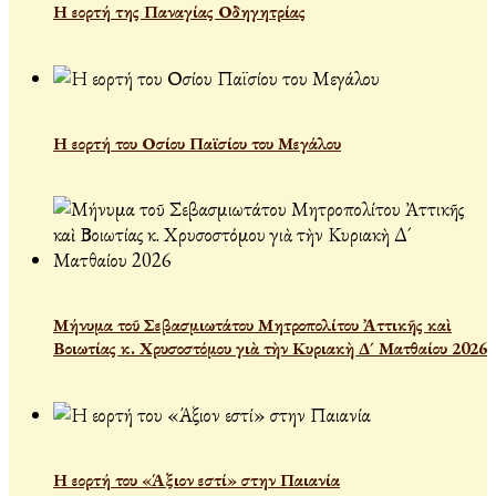
Η εορτή της Παναγίας Οδηγητρίας
Η εορτή του Οσίου Παϊσίου του Μεγάλου
Μήνυμα τοῦ Σεβασμιωτάτου Μητροπολίτου Ἀττικῆς καὶ
Βοιωτίας κ. Χρυσοστόμου γιὰ τὴν Κυριακὴ Δ´ Ματθαίου 2026
Η εορτή του «Άξιον εστί» στην Παιανία