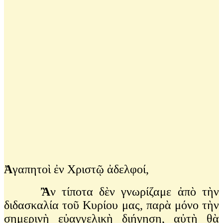
Ἀ
γαπητοὶ ἐν Χριστῷ ἀδελφοί,
Ἂ
ν τίποτα δὲν γνωρίζαμε ἀπὸ τὴν
διδασκαλία τοῦ Κυρίου μας, παρὰ μόνο τὴν
σημερινὴ εὐαγγελικὴ διήγηση, αὐτὴ θὰ