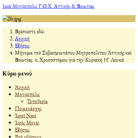
Ιερά Μητρόπολις Γ.Ο.Χ. Αττικής & Βοιωτίας
Βρίσκεστε εδώ:
Αρχική
Εἰδήσεις
Μήνυμα τοῦ Σεβασμιωτάτου Μητροπολίτου Ἀττικῆς καὶ
Βοιωτίας κ. Χρυσοστόμου γιὰ τὴν Κυριακὴ Η΄ Λουκᾶ
Κύριο μενού
Ἀρχική
Μητρόπολις
Τοποθεσία
Ποιμενάρχης
Ἱεροὶ Ναοί
Ἱερὲς Μονές
Εἰδήσεις
Ροή ειδήσεων