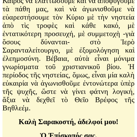
Καιρὸς νὰ ἐλαττώσουμε καὶ νὰ ἀποφύγουμε
τὰ πάθη μας, καὶ νὰ ἀγωνισθοῦμε νὰ
εὐαρεστήσουμε τὸν Κύριο μὲ τὴν νηστεία
ἀπὸ τὶς τροφὲς καὶ κάθε κακό, μὲ
ἐντατικότερη προσευχή, μὲ συμμετοχὴ -γιὰ
ὅσους δύνανται- στὸ Ἱερὸ
Σαρανταλείτουργο, μὲ ἐξομολόγηση καὶ
ἐλεημοσύνη. Βέβαια, αὐτὰ εἶναι μόνιμα
γνωρίσματα τοῦ χριστιανικοῦ βίου. Ἡ
περίοδος τῆς νηστείας, ὅμως, εἶναι μία καλὴ
εὐκαιρία νὰ ἀγωνισθοῦμε ἐντονώτερα ὑπὲρ
τῆς ψυχῆς, ὥστε νὰ γίνει φάτνη λογική,
ἄξια νὰ δεχθεῖ τὸ Θεῖο Βρέφος τῆς
Βηθλεέμ.
Καλὴ Σαρακοστή, ἀδελφοί μου!
Ὁ Ἐπίσκοπός σας,