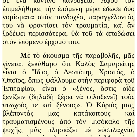
σὲ ἕνα κοντινὸ πανδοχεῖο. Ἀφοῦ τὸν
ἐπιμελήθηκε, τὴν ἑπόμενη μέρα ἔδωσε δύο
νομίσματα στὸν πανδοχέα, παραγγέλοντάς
του νὰ φροντίσει τὸν τραυματία, καὶ ἂν
ξοδέψει περισσότερα, θὰ τοῦ τὰ ἀποδώσει
στὸν ἑπόμενο ἐρχομό του.
Μ
ὲ τὸ ἄκουσμα τῆς παραβολῆς, μᾶς
γίνεται ξεκάθαρο ὅτι Καλὸς Σαμαρείτης
εἶναι ὁ Ἴδιος ὁ Δεσπότης Χριστός, ὁ
Ὁποῖος, ὅπως ψάλλουμε στὴν περιφορὰ τοῦ
Ἐπιταφίου, εἶναι ὁ «ξένος, ὅστις οἶδε
ξενίζειν (δηλαδὴ ξέρει νὰ φιλοξενεῖ) τοὺς
πτωχούς τε καὶ ξένους». Ὁ Κύριός μας,
βλέποντάς μας κατάκοιτους καὶ
τραυματισμένους ἀπὸ τὸν μισόκαλο τῆς
ψυχῆς, μᾶς πλησιάζει μὲ εὐσπλαχνία,