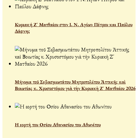
Κυριακή Ζ' Ματθαίου στον Ι. Ν. Αγίων Πέτρου και Παύλου
Δάφνης
Μήνυμα τοῦ Σεβασμιωτάτου Μητροπολίτου Ἀττικῆς καὶ
Βοιωτίας κ. Χρυσοστόμου γιὰ τὴν Κυριακὴ Ζ΄ Ματθαίου 2026
Η εορτή του Οσίου Αθανασίου του Αθωνίτου