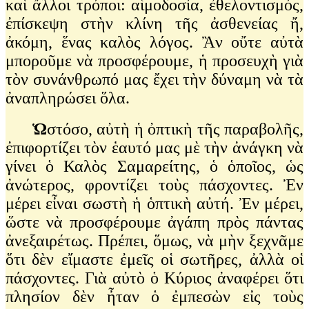
καὶ ἄλλοι τρόποι: αἱμοδοσία, ἐθελοντισμός,
ἐπίσκεψη στὴν κλίνη τῆς ἀσθενείας ἤ,
ἀκόμη, ἕνας καλὸς λόγος. Ἂν οὔτε αὐτὰ
μποροῦμε νὰ προσφέρουμε, ἡ προσευχὴ γιὰ
τὸν συνάνθρωπό μας ἔχει τὴν δύναμη νὰ τὰ
ἀναπληρώσει ὅλα.
Ὡ
στόσο, αὐτὴ ἡ ὀπτικὴ τῆς παραβολῆς,
ἐπιφορτίζει τὸν ἑαυτό μας μὲ τὴν ἀνάγκη νὰ
γίνει ὁ Καλὸς Σαμαρείτης, ὁ ὁποῖος, ὡς
ἀνώτερος, φροντίζει τοὺς πάσχοντες. Ἐν
μέρει εἶναι σωστὴ ἡ ὁπτικὴ αὐτή. Ἐν μέρει,
ὥστε νὰ προσφέρουμε ἀγάπη πρὸς πάντας
ἀνεξαιρέτως. Πρέπει, ὅμως, νὰ μὴν ξεχνᾶμε
ὅτι δὲν εἴμαστε ἐμεῖς οἱ σωτῆρες, ἀλλὰ οἱ
πάσχοντες. Γιὰ αὐτὸ ὁ Κύριος ἀναφέρει ὅτι
πλησίον δὲν ἦταν ὁ ἐμπεσὼν εἰς τοὺς