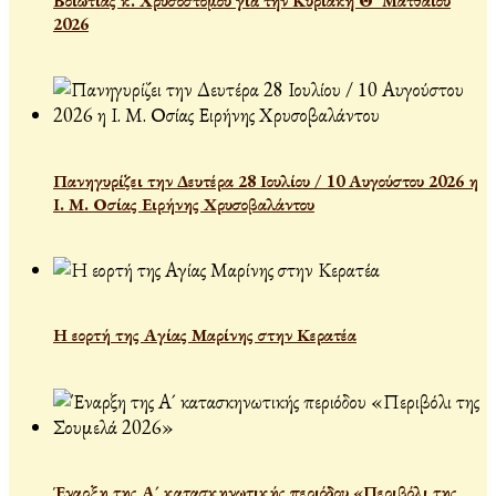
Βοιωτίας κ. Χρυσοστόμου γιὰ τὴν Κυριακὴ Θ´ Ματθαίου
2026
Πανηγυρίζει την Δευτέρα 28 Ιουλίου / 10 Αυγούστου 2026 η
Ι. Μ. Οσίας Ειρήνης Χρυσοβαλάντου
Η εορτή της Αγίας Μαρίνης στην Κερατέα
Έναρξη της Α´ κατασκηνωτικής περιόδου «Περιβόλι της