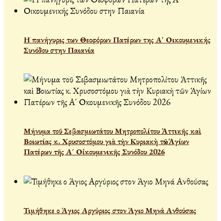
Η πανήγυρις των Θεοφόρων Πατέρων της Α' Οικουμενικής
Συνόδου στην Παιανία
Μήνυμα τοῦ Σεβασμιωτάτου Μητροπολίτου Ἀττικῆς καὶ
Βοιωτίας κ. Χρυσοστόμου γιὰ τὴν Κυριακὴ τῶν Ἁγίων
Πατέρων τῆς Α´ Οἰκουμενικῆς Συνόδου 2026
Τιμήθηκε ο Άγιος Αργύριος στον Άγιο Μηνά Ανθούσας