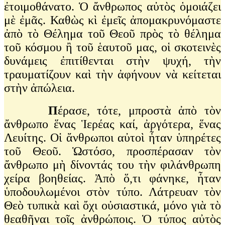
ἐτοιμοθάνατο. Ὁ ἄνθρωπος αὐτὸς ὁμοιάζει
μὲ ἐμᾶς. Καθὼς κὶ ἐμεῖς ἀπομακρυνόμαστε
ἀπὸ τὸ Θέλημα τοῦ Θεοῦ πρὸς τὸ θέλημα
τοῦ κόσμου ἢ τοῦ ἑαυτοῦ μας, οἱ σκοτεινὲς
δυνάμεις ἐπιτίθενται στὴν ψυχή, τὴν
τραυματίζουν καὶ τὴν ἀφήνουν νὰ κείτεται
στὴν ἀπώλεια.
Π
έρασε, τότε, μπροστὰ ἀπὸ τὸν
ἄνθρωπο ἕνας Ἱερέας καί, ἀργότερα, ἕνας
Λευίτης. Οἱ ἄνθρωποι αὐτοὶ ἦταν ὑπηρέτες
τοῦ Θεοῦ. Ὡστόσο, προσπέρασαν τὸν
ἄνθρωπο μὴ δίνοντάς του τὴν φιλάνθρωπη
χείρα βοηθείας. Ἀπὸ ὅ,τι φάνηκε, ἦταν
ὑποδουλωμένοι στὸν τύπο. Λάτρευαν τὸν
Θεὸ τυπικὰ καὶ ὄχι οὐσιαστικά, μόνο γιὰ τὸ
θεαθῆναι τοῖς ἀνθρώποις. Ὁ τύπος αὐτὸς