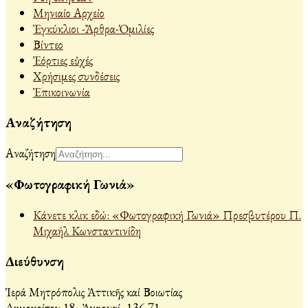
Μηνιαίο Αρχείο
Ἐγκύκλιοι -Ἄρθρα-Ὁμιλίες
Βίντεο
Ἐόρτιες εὐχές
Χρήσιμες συνδέσεις
Ἐπικοινωνία
Αναζήτηση
Αναζήτηση
«Φωτογραφική Γωνιά»
Κάνετε κλικ εδώ: «Φωτογραφική Γωνιά» Πρεσβυτέρου Π.
Μιχαήλ Κωνσταντινίδη
Διεύθυνση
Ἱερά Μητρόπολις Ἀττικῆς καί Βοιωτίας
Δημοκρίτου 18, Ἀχαρναί, 136 71