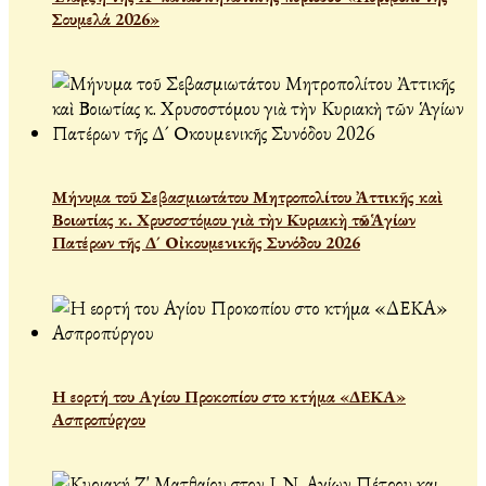
Σουμελά 2026»
Μήνυμα τοῦ Σεβασμιωτάτου Μητροπολίτου Ἀττικῆς καὶ
Βοιωτίας κ. Χρυσοστόμου γιὰ τὴν Κυριακὴ τῶν Ἁγίων
Πατέρων τῆς Δ´ Οἰκουμενικῆς Συνόδου 2026
Η εορτή του Αγίου Προκοπίου στο κτήμα «ΔΕΚΑ»
Ασπροπύργου