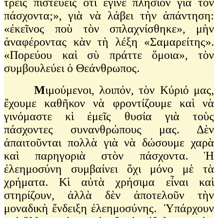
τρεῖς πιστεύεις ὅτι ἔγινε πλησίον γιὰ τὸν
πάσχοντα;», γιὰ νὰ λάβει τὴν ἀπάντηση:
«ἐκεῖνος ποὺ τὸν σπλαχνίσθηκε», μὴν
ἀναφέροντας κὰν τὴ λέξη «Σαμαρείτης».
«Πορεύου καὶ σὺ πράττε ὅμοια», τὸν
συμβουλεύει ὁ Θεάνθρωπος.
Μ
ιμούμενοι, λοιπόν, τὸν Κύριό μας,
ἔχουμε καθῆκον νὰ φροντίζουμε καὶ νὰ
γινόμαστε κὶ ἐμεῖς θυσία γιὰ τοὺς
πάσχοντες συνανθρώπους μας. Δὲν
ἀπαιτοῦνται πολλὰ γιὰ νὰ δώσουμε χαρὰ
καὶ παρηγοριὰ στὸν πάσχοντα. Ἡ
ἐλεημοσύνη συμβαίνει ὄχι μόνο μὲ τὰ
χρήματα. Κὶ αὐτὰ χρήσιμα εἶναι καὶ
στηρίζουν, ἀλλὰ δὲν ἀποτελοῦν τὴν
μοναδικὴ ἔνδειξη ἐλεημοσύνης. Ὑπάρχουν