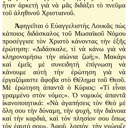
ἦταν ἀρκετὴ γιὰ νὰ μᾶς διδάξει τὸ πνεῦμα
τοῦ ἀληθινοῦ Χριστιανοῦ.
Ἀ
φηγεῖται ὁ Εὐαγγελιστὴς Λουκᾶς πὼς
κάποιος διδάσκαλος τοῦ Μωσαϊκοῦ Νόμου
προσέγγισε τὸν Χριστὸ κάνοντας τὴν ἑξῆς
ἐρώτηση: «Διδάσκαλε, τί νὰ κάνω γιὰ νὰ
κληρονομήσω τὴν αἰώνια ζωή;». Μακάρι
καὶ ἐμεῖς μὲ συνειδητὴ ἐπίγνωση νὰ
κάνουμε αὐτὴ τὴν ἐρώτηση γιὰ νὰ
ἐργαζόμαστε ἄφοβα στὸ Θέλημα τοῦ Θεοῦ.
Μὲ ἐρώτηση ἀπαντᾶ ὁ Κύριος: «Τί εἶναι
γραμμένο στὸν νόμο;». Ὁ νομικὸς ἀπαντᾶ
ἱκανοποιητικά: «Νὰ ἀγαπήσεις τὸν Θεὸ μὲ
ὅλη σου τὴν δύναμη, τὴν ψυχή, τὴν διάνοια
καὶ τὴν καρδιά, καὶ τὸν πλησίον σου ὅπως
τὸν ἑαυτό σου». Ἀφοῦ, λοιπόν, τὴν γνώριζε