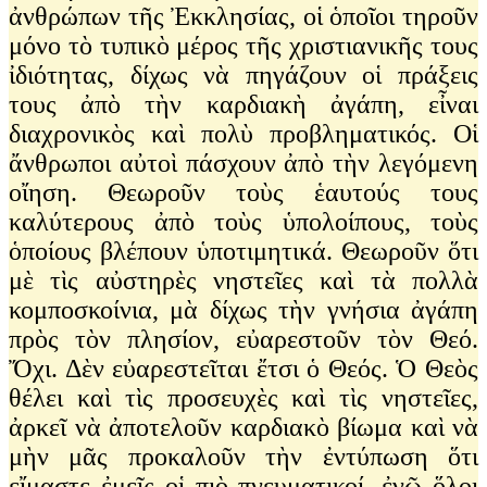
ἀνθρώπων τῆς Ἐκκλησίας, οἱ ὁποῖοι τηροῦν
μόνο τὸ τυπικὸ μέρος τῆς χριστιανικῆς τους
ἰδιότητας, δίχως νὰ πηγάζουν οἱ πράξεις
τους ἀπὸ τὴν καρδιακὴ ἀγάπη, εἶναι
διαχρονικὸς καὶ πολὺ προβληματικός. Οἱ
ἄνθρωποι αὐτοὶ πάσχουν ἀπὸ τὴν λεγόμενη
οἴηση. Θεωροῦν τοὺς ἑαυτούς τους
καλύτερους ἀπὸ τοὺς ὑπολοίπους, τοὺς
ὁποίους βλέπουν ὑποτιμητικά. Θεωροῦν ὅτι
μὲ τὶς αὐστηρὲς νηστεῖες καὶ τὰ πολλὰ
κομποσκοίνια, μὰ δίχως τὴν γνήσια ἀγάπη
πρὸς τὸν πλησίον, εὐαρεστοῦν τὸν Θεό.
Ὄχι. Δὲν εὐαρεστεῖται ἔτσι ὁ Θεός. Ὁ Θεὸς
θέλει καὶ τὶς προσευχὲς καὶ τὶς νηστεῖες,
ἀρκεῖ νὰ ἀποτελοῦν καρδιακὸ βίωμα καὶ νὰ
μὴν μᾶς προκαλοῦν τὴν ἐντύπωση ὅτι
εἴμαστε ἐμεῖς οἱ πιὸ πνευματικοί, ἐνῶ ὅλοι