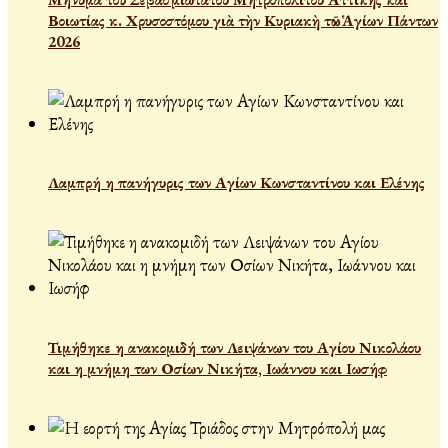
Βοιωτίας κ. Χρυσοστόμου γιὰ τὴν Κυριακὴ τῶν Ἁγίων Πάντων
2026
Λαμπρή η πανήγυρις των Αγίων Κωνσταντίνου και Ελένης
Τιμήθηκε η ανακομιδή των Λειψάνων του Αγίου Νικολάου
και η μνήμη των Οσίων Νικήτα, Ιωάννου και Ιωσήφ