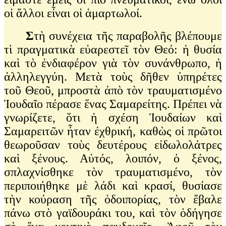
οἱ ἄλλοι εἶναι οἱ ἁμαρτωλοί.
Σ
τὴ συνέχεια τῆς παραβολῆς βλέπουμε
τὶ πραγματικὰ εὐαρεστεῖ τὸν Θεό: ἡ θυσία
καὶ τὸ ἐνδιαφέρον γιὰ τὸν συνάνθρωπο, ἡ
ἀλληλεγγύη. Μετὰ τοὺς δῆθεν ὑπηρέτες
τοῦ Θεοῦ, μπροστὰ ἀπὸ τὸν τραυματισμένο
Ἰουδαῖο πέρασε ἕνας Σαμαρείτης. Πρέπει νὰ
γνωρίζετε, ὅτι ἡ σχέση Ἰουδαίων καὶ
Σαμαρειτῶν ἦταν ἐχθρική, καθὼς οἱ πρῶτοι
θεωροῦσαν τοὺς δευτέρους εἰδωλολάτρες
καὶ ξένους. Αὐτός, λοιπόν, ὁ ξένος,
σπλαχνίσθηκε τὸν τραυματισμένο, τὸν
περιποιήθηκε μὲ λάδι καὶ κρασί, θυσίασε
τὴν κούραση τῆς ὁδοιπορίας, τὸν ἔβαλε
πάνω στὸ γαϊδουράκι του, καὶ τὸν ὁδήγησε