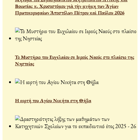
Βοιωτίας κ. Χρυσοστόμου γιὰ τὴν μνήμη των Ἁγίων
Πρωτοκορυφαίων Ἀποστόλων Πέτρου καὶ Παύλου 2026
Το Μυστήριο του Ευχελαίου σε Ιερούς Ναούς στο πλαίσιο της
Νηστείας
Η εορτή του Αγίου Νικήτα στη Θήβα