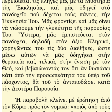
περιποιεῖται τὶς πληγές μας μὲ τὰ Μυστήρια
τῆς Ἐκκλησίας, καὶ μᾶς ὁδηγεῖ στὸ
πανδοχεῖο ποὺ δέχεται τοὺς πάντες, τὴν
Ἐκκλησία Του. Μᾶς φροντίζει καὶ μᾶς δίνει
νὰ νιώσουμε τὴν γλυκύτητα τῆς παρουσίας
Του. Ὕστερα, μᾶς ἐμπιστεύεται στὸν
πανδοχέα, δηλαδὴ στὸν ἄξιο Κληρικό,
χορηγῶντας του τὶς δύο Διαθῆκες, ὥστε
μέσῳ αὐτῶν νὰ μᾶς ὁδηγήσει στὴν
θεραπεία καί, τελικά, στὴν ἕνωση μὲ τὸν
Θεό, καὶ βεβαιώνοντάς τον ὅτι ἂν θυσιάσει
κάτι ἀπὸ τὴν προσωπικότητά του ὑπὲρ τοῦ
πάσχοντος, θὰ τοῦ τὸ ἀνταποδώσει κατὰ
τὴν Δευτέρα Παρουσία.
Ἡ
παραβολὴ κλείνει μὲ ἐρώτηση ἀπὸ
τὸν Κύριο πρὸς τὸν νομικό: «ποιός ἀπὸ τοὺς