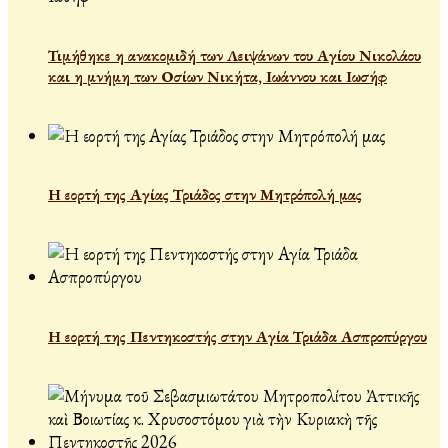
Τιμήθηκε η ανακομιδή των Λειψάνων του Αγίου Νικολάου
και η μνήμη των Οσίων Νικήτα, Ιωάννου και Ιωσήφ
Η εορτή της Αγίας Τριάδος στην Μητρόπολή μας
Η εορτή της Πεντηκοστής στην Αγία Τριάδα Ασπροπύργου