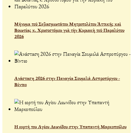
Μήνυμα τοῦ Σεβασμιωτάτου Μητροπολίτου Ἀττικῆς καὶ
Βοιωτίας κ. Χρυσοστόμου γιὰ τὴν Κυριακὴ τοῦ Παραλύτου
2026
Ανάσταση 2026 στην Παναγία Σουμελά Ασπροπύργου -
Βίντεο
Η εορτή του Αγίου Λεωνίδου στην Υπαπαντή Μαρκοπούλου