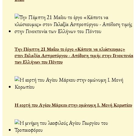
Την Πέμπτη 21 Μαΐου το έργο «Κάποτε να κλώσκουμες»
στον Γαλαξία Ασπροπύργου - Απόδοση τιμής στην Γενοκτονία
των Ελλήνων του Πόντου
Η εορτή του Αγίου Μάρκου στην ομώνυμη Ι. Μονή Κορωπίου