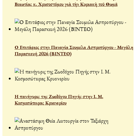
Βοιωτίας κ. Χρυσοστόμου γιὰ τὴν Κυριακὴ τοῦ Θωμᾶ
Ο Επιτάφιος στην Παναγία Σουμελα Ασπροπύργου - Μεγάλη
Παρασκευή 2026 (ΒΙΝΤΕΟ)
Η πανήγυρις της Ζωοδόχου Πηγής στην Ι. Μ.
Κοσμοσώτειρας Κρυονερίου