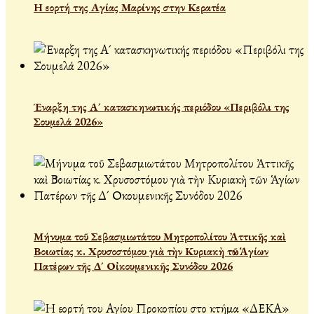
Η εορτή της Αγίας Μαρίνης στην Κερατέα
Έναρξη της Α´ κατασκηνωτικής περιόδου «Περιβόλι της
Σουμελά 2026»
Μήνυμα τοῦ Σεβασμιωτάτου Μητροπολίτου Ἀττικῆς καὶ
Βοιωτίας κ. Χρυσοστόμου γιὰ τὴν Κυριακὴ τῶν Ἁγίων
Πατέρων τῆς Δ´ Οἰκουμενικῆς Συνόδου 2026