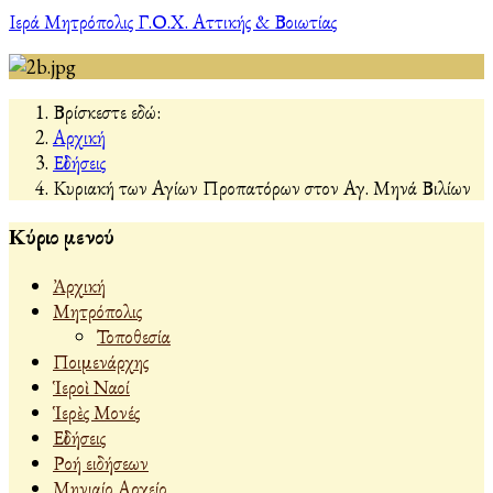
Ιερά Μητρόπολις Γ.Ο.Χ. Αττικής & Βοιωτίας
Βρίσκεστε εδώ:
Αρχική
Εἰδήσεις
Κυριακή των Αγίων Προπατόρων στον Αγ. Μηνά Βιλίων
Κύριο μενού
Ἀρχική
Μητρόπολις
Τοποθεσία
Ποιμενάρχης
Ἱεροὶ Ναοί
Ἱερὲς Μονές
Εἰδήσεις
Ροή ειδήσεων
Μηνιαίο Αρχείο