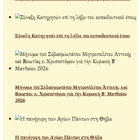
Σύναξη Κατηχητών επί τη λήξει του εκπαιδευτικού έτους
Μήνυμα τοῦ Σεβασμιωτάτου Μητροπολίτου Ἀττικῆς καὶ
Βοιωτίας κ. Χρυσοστόμου γιὰ τὴν Κυριακὴ Β´ Ματθαίου
2026
Η πανήγυρη των Αγίων Πάντων στη Θήβα