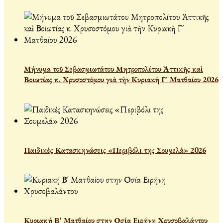
Μήνυμα τοῦ Σεβασμιωτάτου Μητροπολίτου Ἀττικῆς καὶ
Βοιωτίας κ. Χρυσοστόμου γιὰ τὴν Κυριακὴ Γ´ Ματθαίου 2026
Παιδικές Κατασκηνώσεις «Περιβόλι της Σουμελά» 2026
Κυριακή Β' Ματθαίου στην Οσία Ειρήνη Χρυσοβαλάντου