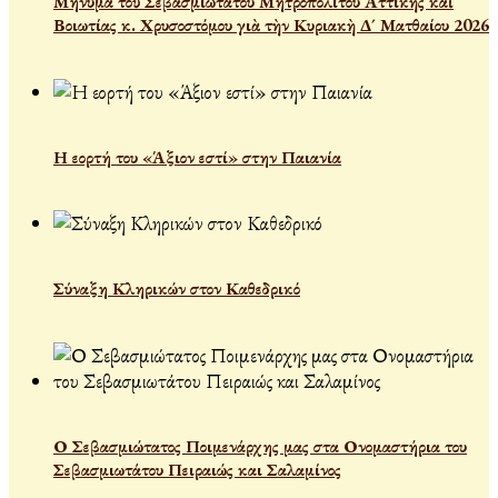
Μήνυμα τοῦ Σεβασμιωτάτου Μητροπολίτου Ἀττικῆς καὶ
Βοιωτίας κ. Χρυσοστόμου γιὰ τὴν Κυριακὴ Δ´ Ματθαίου 2026
Η εορτή του «Άξιον εστί» στην Παιανία
Σύναξη Κληρικών στον Καθεδρικό
Ο Σεβασμιώτατος Ποιμενάρχης μας στα Ονομαστήρια του
Σεβασμιωτάτου Πειραιώς και Σαλαμίνος