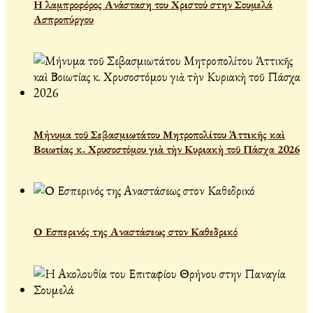
Η λαμπροφόρος Ανάσταση του Χριστού στην Σουμελά
Ασπροπύργου
Μήνυμα τοῦ Σεβασμιωτάτου Μητροπολίτου Ἀττικῆς καὶ
Βοιωτίας κ. Χρυσοστόμου γιὰ τὴν Κυριακὴ τοῦ Πάσχα 2026
Ο Εσπερινός της Αναστάσεως στον Καθεδρικό