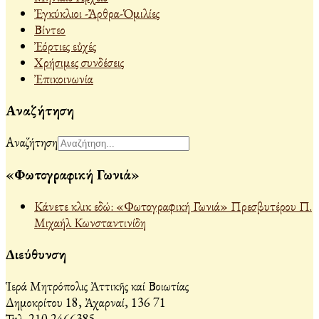
Ἐγκύκλιοι -Ἄρθρα-Ὁμιλίες
Βίντεο
Ἐόρτιες εὐχές
Χρήσιμες συνδέσεις
Ἐπικοινωνία
Αναζήτηση
Αναζήτηση
«Φωτογραφική Γωνιά»
Κάνετε κλικ εδώ: «Φωτογραφική Γωνιά» Πρεσβυτέρου Π.
Μιχαήλ Κωνσταντινίδη
Διεύθυνση
Ἱερά Μητρόπολις Ἀττικῆς καί Βοιωτίας
Δημοκρίτου 18, Ἀχαρναί, 136 71
Τηλ. 210 2466385