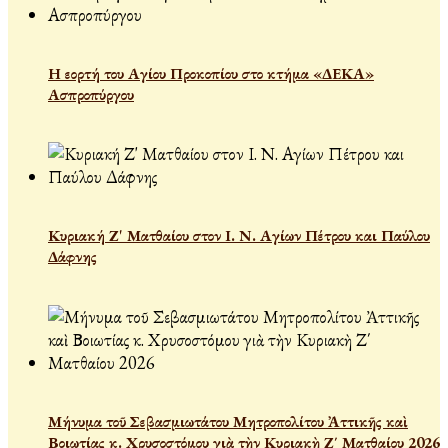
Η εορτή του Αγίου Προκοπίου στο κτήμα «ΔΕΚΑ»
Ασπροπύργου
Κυριακή Ζ' Ματθαίου στον Ι. Ν. Αγίων Πέτρου και Παύλου
Δάφνης
Μήνυμα τοῦ Σεβασμιωτάτου Μητροπολίτου Ἀττικῆς καὶ
Βοιωτίας κ. Χρυσοστόμου γιὰ τὴν Κυριακὴ Ζ΄ Ματθαίου 2026