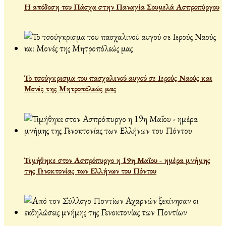
Η απόδοση του Πάσχα στην Παναγία Σουμελά Ασπροπύργου
Το τσούγκρισμα του πασχαλινού αυγού σε Ιερούς Ναούς και
Μονές της Μητροπόλεώς μας
Τιμήθηκε στον Ασπρόπυργο η 19η Μαΐου - ημέρα μνήμης
της Γενοκτονίας των Ελλήνων του Πόντου