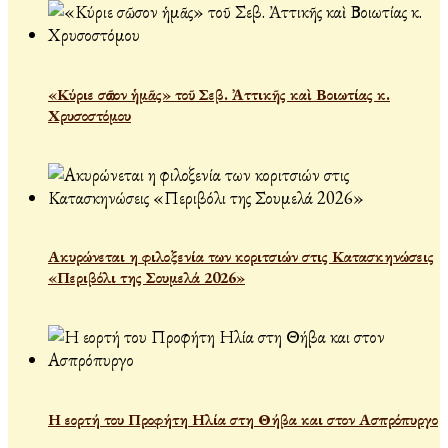
«Κύριε σῶσον ἡμᾶς» τοῦ Σεβ. Ἀττικῆς καὶ Βοιωτίας κ.
Χρυσοστόμου
Ακυρώνεται η φιλοξενία των κοριτσιών στις Κατασκηνώσεις
«Περιβόλι της Σουμελά 2026»
Η εορτή του Προφήτη Ηλία στη Θήβα και στον Ασπρόπυργο