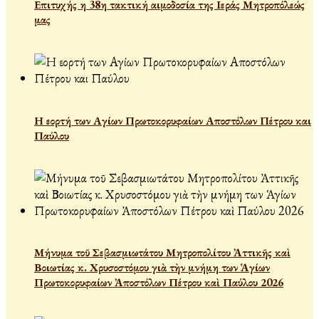
Επιτυχής η 38η τακτική αιμοδοσία της Ιεράς Μητροπόλεώς
μας
Η εορτή των Αγίων Πρωτοκορυφαίων Αποστόλων Πέτρου και
Παύλου
Μήνυμα τοῦ Σεβασμιωτάτου Μητροπολίτου Ἀττικῆς καὶ
Βοιωτίας κ. Χρυσοστόμου γιὰ τὴν μνήμη των Ἁγίων
Πρωτοκορυφαίων Ἀποστόλων Πέτρου καὶ Παύλου 2026