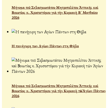
Μήνυμα τοῦ Σεβασμιωτάτου Μητροπολίτου Ἀττικῆς καὶ
Βοιωτίας κ. Χρυσοστόμου γιὰ τὴν Κυριακὴ Β´ Ματθαίου
2026
Η πανήγυρη των Αγίων Πάντων στη Θήβα
Μήνυμα τοῦ Σεβασμιωτάτου Μητροπολίτου Ἀττικῆς καὶ
Βοιωτίας κ. Χρυσοστόμου γιὰ τὴν Κυριακὴ τῶν Ἁγίων Πάντων
2026