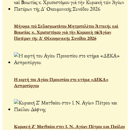
Μήνυμα τοῦ Σεβασμιωτάτου Μητροπολίτου Ἀττικῆς καὶ
Βοιωτίας κ. Χρυσοστόμου γιὰ τὴν Κυριακὴ τῶν Ἁγίων
Πατέρων τῆς Δ´ Οἰκουμενικῆς Συνόδου 2026
Η εορτή του Αγίου Προκοπίου στο κτήμα «ΔΕΚΑ»
Ασπροπύργου
Κυριακή Ζ' Ματθαίου στον Ι. Ν. Αγίων Πέτρου και Παύλου