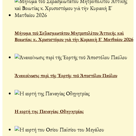
Μήνυμα τοῦ Σεβασμιωτάτου Μητροπολίτου Ἀττικῆς καὶ
Βοιωτίας κ. Χρυσοστόμου γιὰ τὴν Κυριακὴ Ε´ Ματθαίου 2026
Ἀνακοίνωσις περὶ τῆς Ἑορτῆς τοῦ Ἀποστόλου Παύλου
Η εορτή της Παναγίας Οδηγητρίας