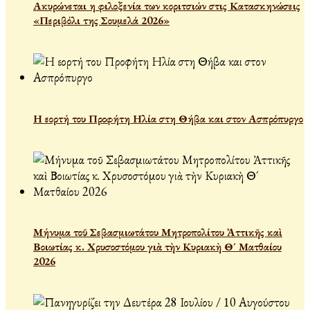
Ακυρώνεται η φιλοξενία των κοριτσιών στις Κατασκηνώσεις
«Περιβόλι της Σουμελά 2026»
Η εορτή του Προφήτη Ηλία στη Θήβα και στον Ασπρόπυργο
Μήνυμα τοῦ Σεβασμιωτάτου Μητροπολίτου Ἀττικῆς καὶ
Βοιωτίας κ. Χρυσοστόμου γιὰ τὴν Κυριακὴ Θ´ Ματθαίου
2026