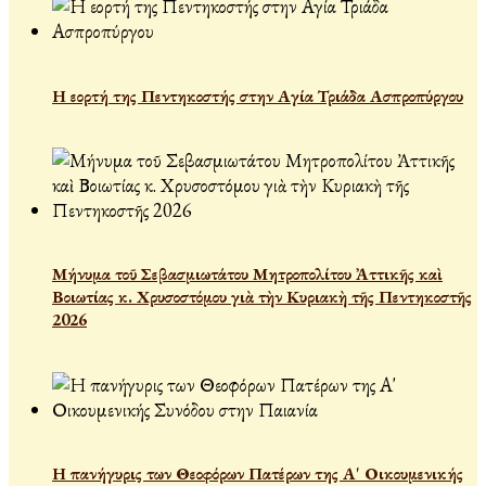
Η εορτή της Πεντηκοστής στην Αγία Τριάδα Ασπροπύργου
Μήνυμα τοῦ Σεβασμιωτάτου Μητροπολίτου Ἀττικῆς καὶ
Βοιωτίας κ. Χρυσοστόμου γιὰ τὴν Κυριακὴ τῆς Πεντηκοστῆς
2026
Η πανήγυρις των Θεοφόρων Πατέρων της Α' Οικουμενικής