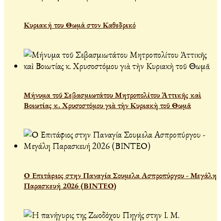
Κυριακή του Θωμά στον Καθεδρικό
Μήνυμα τοῦ Σεβασμιωτάτου Μητροπολίτου Ἀττικῆς καὶ
Βοιωτίας κ. Χρυσοστόμου γιὰ τὴν Κυριακὴ τοῦ Θωμᾶ
Ο Επιτάφιος στην Παναγία Σουμελα Ασπροπύργου - Μεγάλη
Παρασκευή 2026 (ΒΙΝΤΕΟ)