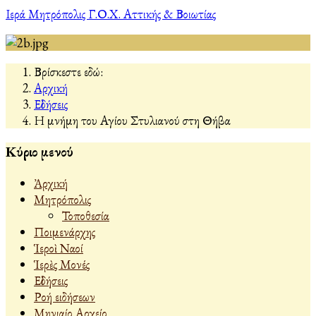
Ιερά Μητρόπολις Γ.Ο.Χ. Αττικής & Βοιωτίας
Βρίσκεστε εδώ:
Αρχική
Εἰδήσεις
Η μνήμη του Αγίου Στυλιανού στη Θήβα
Κύριο μενού
Ἀρχική
Μητρόπολις
Τοποθεσία
Ποιμενάρχης
Ἱεροὶ Ναοί
Ἱερὲς Μονές
Εἰδήσεις
Ροή ειδήσεων
Μηνιαίο Αρχείο