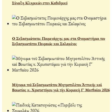
Σύναξη Κληρικών στον Καθεδρικό
Ο Σεβασμιώτατος Ποιμενάρχης μας στα Ονομαστήρια του
Σεβασμιωτάτου Πειραιώς και Σαλαμίνος
Μήνυμα τοῦ Σεβασμιωτάτου Μητροπολίτου Ἀττικῆς καὶ
Βοιωτίας κ. Χρυσοστόμου γιὰ τὴν Κυριακὴ Γ´ Ματθαίου 2026