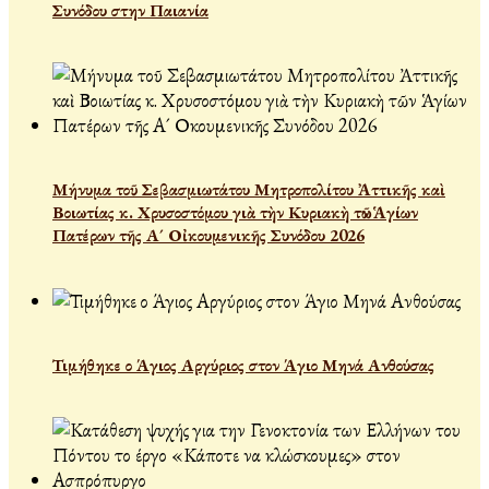
Συνόδου στην Παιανία
Μήνυμα τοῦ Σεβασμιωτάτου Μητροπολίτου Ἀττικῆς καὶ
Βοιωτίας κ. Χρυσοστόμου γιὰ τὴν Κυριακὴ τῶν Ἁγίων
Πατέρων τῆς Α´ Οἰκουμενικῆς Συνόδου 2026
Τιμήθηκε ο Άγιος Αργύριος στον Άγιο Μηνά Ανθούσας