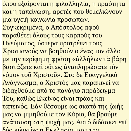
όπου εξαίρονται η φιλαλληλία, η πραότητα
και η ταπείνωση, αρετές που θεμελιώνουν
μία υγειή κοινωνία προσώπων.
Συγκεκριμένα, ο Απόστολος αφού
παραθέτει όλους τους καρπούς του
Πνεύματος, ύστερα προτρέπει τους
Χριστιανούς να βοηθούν ο ένας τον άλλο
με την περίφημη φράση «ἀλλήλων τὰ βάρη
βαστάζετε καὶ οὕτως άναπληρώσατε τὸν
νόμον τοῦ Χριστοῦ». Στο δε Ευαγγελικό
Ανάγνωσμα, ο Χριστός μας παρακινεί να
διδαχθούμε από το πανάγιο παράδειγμα
Του, καθώς Εκείνος είναι πράος και
ταπεινός. Εάν θέσουμε ως σκοπό της ζωής
μας να μιμηθούμε τον Κύριο, θα βρούμε
ανάπαυση στη ψυχή μας. Αυτό διδάσκει επί
δύο χιλιετίες η Εκκλησία μας∙ την