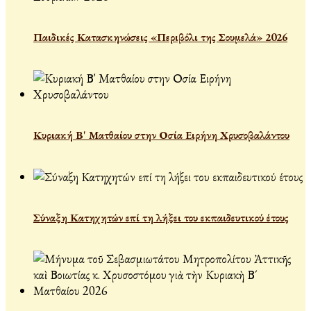
Παιδικές Κατασκηνώσεις «Περιβόλι της Σουμελά» 2026
Κυριακή Β' Ματθαίου στην Οσία Ειρήνη Χρυσοβαλάντου
Σύναξη Κατηχητών επί τη λήξει του εκπαιδευτικού έτους