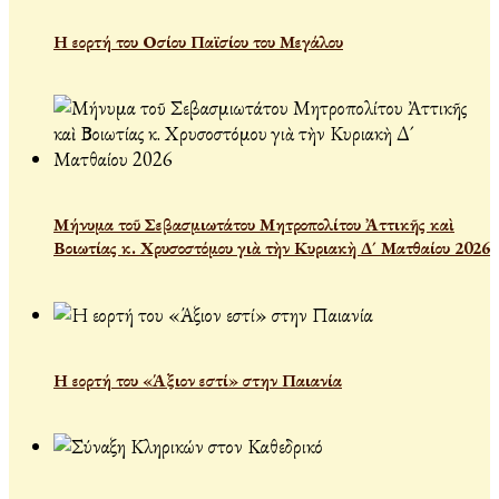
Η εορτή του Οσίου Παϊσίου του Μεγάλου
Μήνυμα τοῦ Σεβασμιωτάτου Μητροπολίτου Ἀττικῆς καὶ
Βοιωτίας κ. Χρυσοστόμου γιὰ τὴν Κυριακὴ Δ´ Ματθαίου 2026
Η εορτή του «Άξιον εστί» στην Παιανία