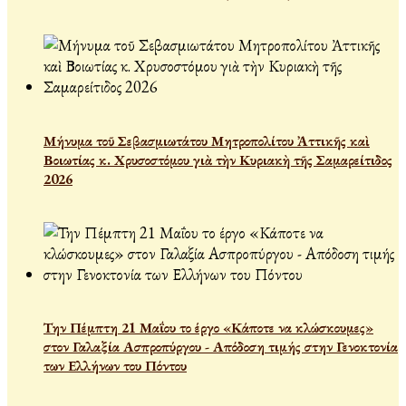
Μήνυμα τοῦ Σεβασμιωτάτου Μητροπολίτου Ἀττικῆς καὶ
Βοιωτίας κ. Χρυσοστόμου γιὰ τὴν Κυριακὴ τῆς Σαμαρείτιδος
2026
Την Πέμπτη 21 Μαΐου το έργο «Κάποτε να κλώσκουμες»
στον Γαλαξία Ασπροπύργου - Απόδοση τιμής στην Γενοκτονία
των Ελλήνων του Πόντου