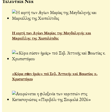
Τελευταία Νέα
Η εορτή των Αγίων Μαρίας της Μαγδαληνής και
Μαρκέλλης της Χιοπολίτιδος
«Κύριε σῶσον ἡμᾶς» τοῦ Σεβ. Ἀττικῆς καὶ Βοιωτίας κ.
Χρυσοστόμου