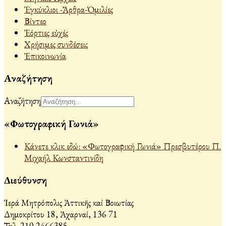
Ἐγκύκλιοι -Ἄρθρα-Ὁμιλίες
Βίντεο
Ἐόρτιες εὐχές
Χρήσιμες συνδέσεις
Ἐπικοινωνία
Αναζήτηση
Αναζήτηση
«Φωτογραφική Γωνιά»
Κάνετε κλικ εδώ: «Φωτογραφική Γωνιά» Πρεσβυτέρου Π.
Μιχαήλ Κωνσταντινίδη
Διεύθυνση
Ἱερά Μητρόπολις Ἀττικῆς καί Βοιωτίας
Δημοκρίτου 18, Ἀχαρναί, 136 71
Τηλ. 210 2466385