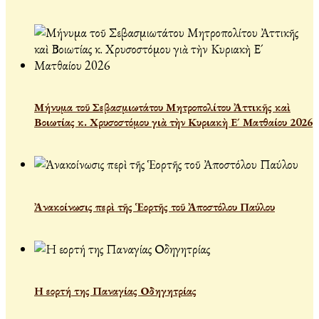
Μήνυμα τοῦ Σεβασμιωτάτου Μητροπολίτου Ἀττικῆς καὶ
Βοιωτίας κ. Χρυσοστόμου γιὰ τὴν Κυριακὴ Ε´ Ματθαίου 2026
Ἀνακοίνωσις περὶ τῆς Ἑορτῆς τοῦ Ἀποστόλου Παύλου
Η εορτή της Παναγίας Οδηγητρίας