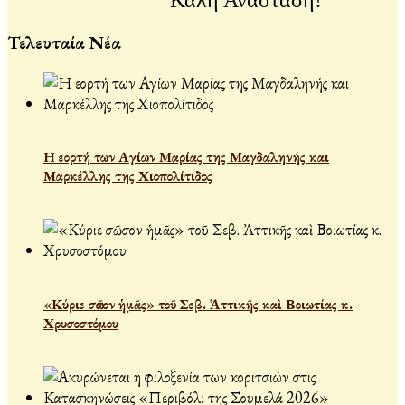
Τελευταία Νέα
Η εορτή των Αγίων Μαρίας της Μαγδαληνής και
Μαρκέλλης της Χιοπολίτιδος
«Κύριε σῶσον ἡμᾶς» τοῦ Σεβ. Ἀττικῆς καὶ Βοιωτίας κ.
Χρυσοστόμου