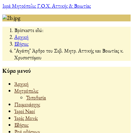
Ιερά Μητρόπολις Γ.Ο.Χ. Αττικής & Βοιωτίας
Βρίσκεστε εδώ:
Αρχική
Εἰδήσεις
"Αγάπη" Άρθρο του Σεβ. Μητρ. Αττικής και Βοιωτίας κ.
Χρυσοστόμου
Κύριο μενού
Ἀρχική
Μητρόπολις
Τοποθεσία
Ποιμενάρχης
Ἱεροὶ Ναοί
Ἱερὲς Μονές
Εἰδήσεις
Ροή ειδήσεων