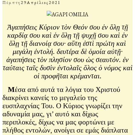
Πέμπτη
29
Απρίλιος
2021
Ἀγαπήσεις Κύριον τὸν Θεόν σου ἐν ὅλῃ τῇ
καρδίᾳ σου καὶ ἐν ὅλῃ τῇ ψυχῇ σου καὶ ἐν
ὅλῃ τῇ διανοίᾳ σου· αὕτη ἐστὶ πρώτη καὶ
μεγάλη ἐντολή. δευτέρα δὲ ὁμοία αὐτῇ·
ἀγαπήσεις τὸν πλησίον σου ὡς σεαυτόν. ἐν
ταύταις ταῖς δυσὶν ἐντολαῖς ὅλος ὁ νόμος καὶ
οἱ προφῆται κρέμανται.
Μ
έσα από αυτά τα λόγια του Χριστού
διακρίνει κανείς το μεγαλείο της
ευσπλαχνίας Του. Ο Κύριος γνωρίζει την
αδυναμία μας, γι’ αυτό και δίχως
περιπλοκές, δίχως να μας φορτώνει με
πλήθος εντολών, ανοίγει σε εμάς διάπλατα