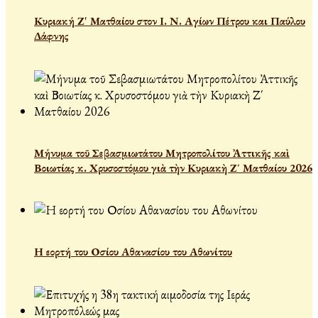
Κυριακή Ζ' Ματθαίου στον Ι. Ν. Αγίων Πέτρου και Παύλου
Δάφνης
Μήνυμα τοῦ Σεβασμιωτάτου Μητροπολίτου Ἀττικῆς καὶ
Βοιωτίας κ. Χρυσοστόμου γιὰ τὴν Κυριακὴ Ζ΄ Ματθαίου 2026
Η εορτή του Οσίου Αθανασίου του Αθωνίτου