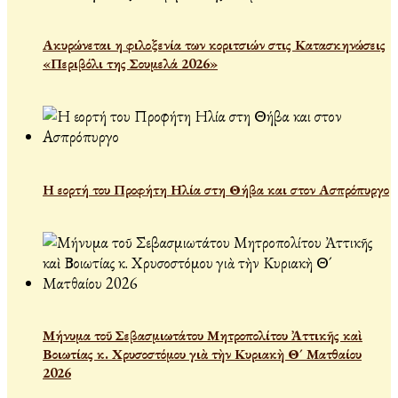
Ακυρώνεται η φιλοξενία των κοριτσιών στις Κατασκηνώσεις
«Περιβόλι της Σουμελά 2026»
Η εορτή του Προφήτη Ηλία στη Θήβα και στον Ασπρόπυργο
Μήνυμα τοῦ Σεβασμιωτάτου Μητροπολίτου Ἀττικῆς καὶ
Βοιωτίας κ. Χρυσοστόμου γιὰ τὴν Κυριακὴ Θ´ Ματθαίου
2026