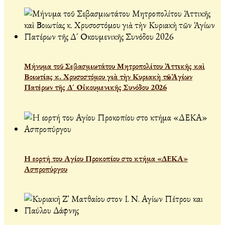
Μήνυμα τοῦ Σεβασμιωτάτου Μητροπολίτου Ἀττικῆς καὶ
Βοιωτίας κ. Χρυσοστόμου γιὰ τὴν Κυριακὴ τῶν Ἁγίων
Πατέρων τῆς Δ´ Οἰκουμενικῆς Συνόδου 2026
Η εορτή του Αγίου Προκοπίου στο κτήμα «ΔΕΚΑ»
Ασπροπύργου