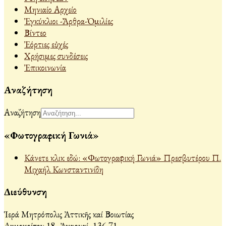
Μηνιαίο Αρχείο
Ἐγκύκλιοι -Ἄρθρα-Ὁμιλίες
Βίντεο
Ἐόρτιες εὐχές
Χρήσιμες συνδέσεις
Ἐπικοινωνία
Αναζήτηση
Αναζήτηση
«Φωτογραφική Γωνιά»
Κάνετε κλικ εδώ: «Φωτογραφική Γωνιά» Πρεσβυτέρου Π.
Μιχαήλ Κωνσταντινίδη
Διεύθυνση
Ἱερά Μητρόπολις Ἀττικῆς καί Βοιωτίας
Δημοκρίτου 18, Ἀχαρναί, 136 71