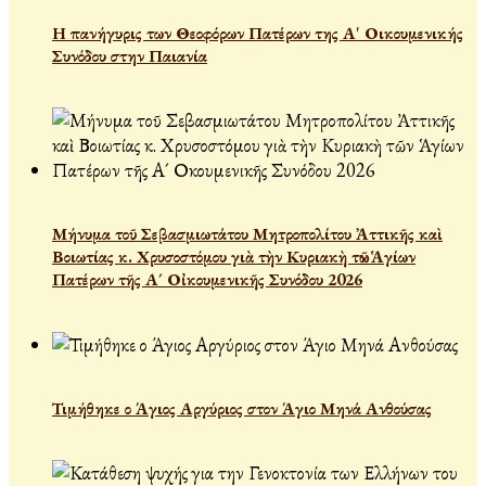
Η πανήγυρις των Θεοφόρων Πατέρων της Α' Οικουμενικής
Συνόδου στην Παιανία
Μήνυμα τοῦ Σεβασμιωτάτου Μητροπολίτου Ἀττικῆς καὶ
Βοιωτίας κ. Χρυσοστόμου γιὰ τὴν Κυριακὴ τῶν Ἁγίων
Πατέρων τῆς Α´ Οἰκουμενικῆς Συνόδου 2026
Τιμήθηκε ο Άγιος Αργύριος στον Άγιο Μηνά Ανθούσας