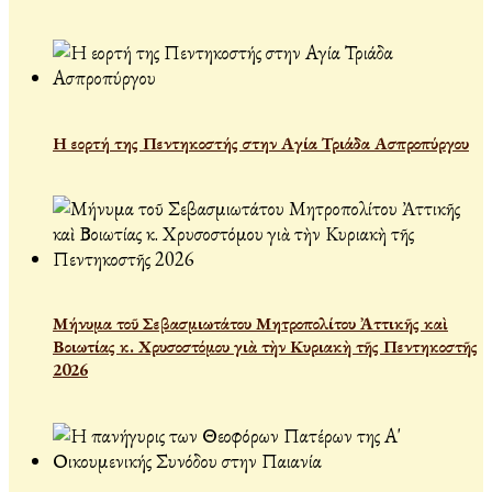
Η εορτή της Πεντηκοστής στην Αγία Τριάδα Ασπροπύργου
Μήνυμα τοῦ Σεβασμιωτάτου Μητροπολίτου Ἀττικῆς καὶ
Βοιωτίας κ. Χρυσοστόμου γιὰ τὴν Κυριακὴ τῆς Πεντηκοστῆς
2026