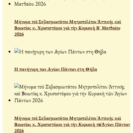
Μήνυμα τοῦ Σεβασμιωτάτου Μητροπολίτου Ἀττικῆς καὶ
Βοιωτίας κ. Χρυσοστόμου γιὰ τὴν Κυριακὴ Β´ Ματθαίου
2026
Η πανήγυρη των Αγίων Πάντων στη Θήβα
Μήνυμα τοῦ Σεβασμιωτάτου Μητροπολίτου Ἀττικῆς καὶ
Βοιωτίας κ. Χρυσοστόμου γιὰ τὴν Κυριακὴ τῶν Ἁγίων Πάντων
2026