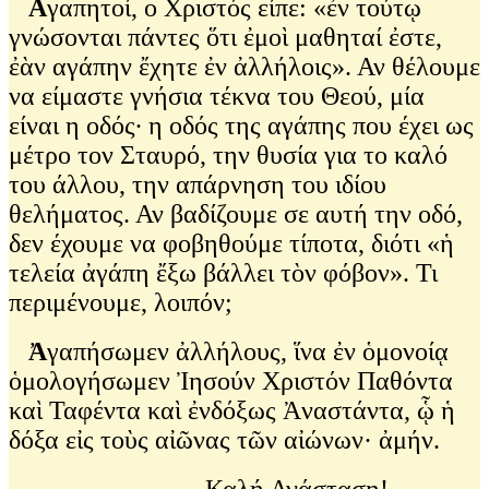
Α
γαπητοί, ο Χριστός είπε: «ἐν τούτῳ
γνώσονται πάντες ὅτι ἐμοὶ μαθηταί ἐστε,
ἐὰν αγάπην ἔχητε ἐν ἀλλήλοις». Αν θέλουμε
να είμαστε γνήσια τέκνα του Θεού, μία
είναι η οδός∙ η οδός της αγάπης που έχει ως
μέτρο τον Σταυρό, την θυσία για το καλό
του άλλου, την απάρνηση του ιδίου
θελήματος. Αν βαδίζουμε σε αυτή την οδό,
δεν έχουμε να φοβηθούμε τίποτα, διότι «ἡ
τελεία ἀγάπη ἔξω
βάλλει τὸν φόβον». Τι
περιμένουμε, λοιπόν;
Ἀ
γαπήσωμεν ἀλλήλους, ἵνα
ἐν ὁμονοίᾳ
ὁμολογήσωμεν Ἰησούν Χριστόν Παθόντα
καὶ Ταφέντα καὶ ἐνδόξως Ἀναστάντα, ᾧ ἡ
δόξα εἰς τοὺς αἰῶνας τῶν αἰώνων· ἀμήν.
Καλή Ανάσταση!