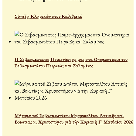
Σύναξη Κληρικών στον Καθεδρικό
Ο Σεβασμιώτατος Ποιμενάρχης μας στα Ονομαστήρια του
Σεβασμιωτάτου Πειραιώς και Σαλαμίνος
Μήνυμα τοῦ Σεβασμιωτάτου Μητροπολίτου Ἀττικῆς καὶ
Βοιωτίας κ. Χρυσοστόμου γιὰ τὴν Κυριακὴ Γ´ Ματθαίου 2026