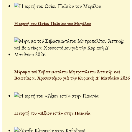
Η εορτή του Οσίου Παϊσίου του Μεγάλου
Μήνυμα τοῦ Σεβασμιωτάτου Μητροπολίτου Ἀττικῆς καὶ
Βοιωτίας κ. Χρυσοστόμου γιὰ τὴν Κυριακὴ Δ´ Ματθαίου 2026
Η εορτή του «Άξιον εστί» στην Παιανία