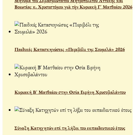
Μήνυμα τοῦ Σεβασμιωτάτου Μητροπολίτου Ἀττικῆς καὶ
Βοιωτίας κ. Χρυσοστόμου γιὰ τὴν Κυριακὴ Γ´ Ματθαίου 2026
Παιδικές Κατασκηνώσεις «Περιβόλι της Σουμελά» 2026
Κυριακή Β' Ματθαίου στην Οσία Ειρήνη Χρυσοβαλάντου
Σύναξη Κατηχητών επί τη λήξει του εκπαιδευτικού έτους