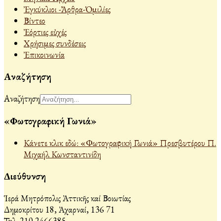
Ἐγκύκλιοι -Ἄρθρα-Ὁμιλίες
Βίντεο
Ἐόρτιες εὐχές
Χρήσιμες συνδέσεις
Ἐπικοινωνία
Αναζήτηση
Αναζήτηση
«Φωτογραφική Γωνιά»
Κάνετε κλικ εδώ: «Φωτογραφική Γωνιά» Πρεσβυτέρου Π.
Μιχαήλ Κωνσταντινίδη
Διεύθυνση
Ἱερά Μητρόπολις Ἀττικῆς καί Βοιωτίας
Δημοκρίτου 18, Ἀχαρναί, 136 71
Τηλ. 210 2466385