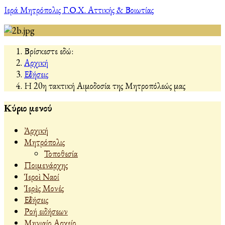
Ιερά Μητρόπολις Γ.Ο.Χ. Αττικής & Βοιωτίας
Βρίσκεστε εδώ:
Αρχική
Εἰδήσεις
Η 20η τακτική Αιμοδοσία της Μητροπόλεώς μας
Κύριο μενού
Ἀρχική
Μητρόπολις
Τοποθεσία
Ποιμενάρχης
Ἱεροὶ Ναοί
Ἱερὲς Μονές
Εἰδήσεις
Ροή ειδήσεων
Μηνιαίο Αρχείο