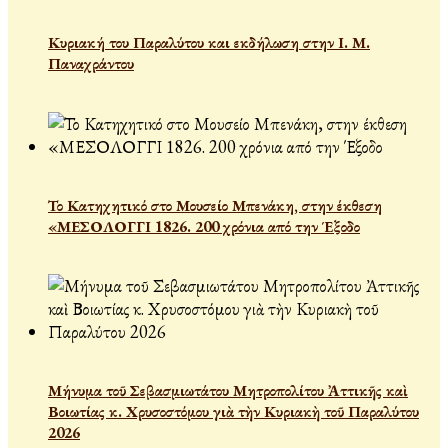
Κυριακή του Παραλύτου και εκδήλωση στην Ι. Μ.
Παναχράντου
Το Κατηχητικό στο Μουσείο Μπενάκη, στην έκθεση
«ΜΕΣΟΛΟΓΓΙ 1826. 200 χρόνια από την Έξοδο
Μήνυμα τοῦ Σεβασμιωτάτου Μητροπολίτου Ἀττικῆς καὶ
Βοιωτίας κ. Χρυσοστόμου γιὰ τὴν Κυριακὴ τοῦ Παραλύτου
2026