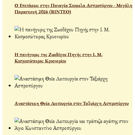
Ο Επιτάφιος στην Παναγία Σουμελα Ασπροπύργου - Μεγάλη
Παρασκευή 2026 (ΒΙΝΤΕΟ)
Η πανήγυρις της Ζωοδόχου Πηγής στην Ι. Μ.
Κοσμοσώτειρας Κρυονερίου
Αναστάσιμη Θεία Λειτουργία στον Ταξιάρχη Ασπροπύργου