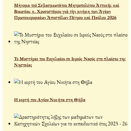
Μήνυμα τοῦ Σεβασμιωτάτου Μητροπολίτου Ἀττικῆς καὶ
Βοιωτίας κ. Χρυσοστόμου γιὰ τὴν μνήμη των Ἁγίων
Πρωτοκορυφαίων Ἀποστόλων Πέτρου καὶ Παύλου 2026
Το Μυστήριο του Ευχελαίου σε Ιερούς Ναούς στο πλαίσιο της
Νηστείας
Η εορτή του Αγίου Νικήτα στη Θήβα