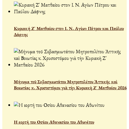
Κυριακή Ζ' Ματθαίου στον Ι. Ν. Αγίων Πέτρου και Παύλου
Δάφνης
Μήνυμα τοῦ Σεβασμιωτάτου Μητροπολίτου Ἀττικῆς καὶ
Βοιωτίας κ. Χρυσοστόμου γιὰ τὴν Κυριακὴ Ζ΄ Ματθαίου 2026
Η εορτή του Οσίου Αθανασίου του Αθωνίτου