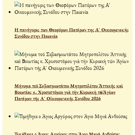
Η πανήγυρις των Θεοφόρων Πατέρων της Α' Οικουμενικής
Συνόδου στην Παιανία
Μήνυμα τοῦ Σεβασμιωτάτου Μητροπολίτου Ἀττικῆς καὶ
Βοιωτίας κ. Χρυσοστόμου γιὰ τὴν Κυριακὴ τῶν Ἁγίων
Πατέρων τῆς Α´ Οἰκουμενικῆς Συνόδου 2026
Τιμήθηκε ο Άγιος Αργύριος στον Άγιο Μηνά Ανθούσας