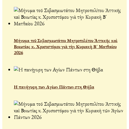
Μήνυμα τοῦ Σεβασμιωτάτου Μητροπολίτου Ἀττικῆς καὶ
Βοιωτίας κ. Χρυσοστόμου γιὰ τὴν Κυριακὴ Β´ Ματθαίου
2026
Η πανήγυρη των Αγίων Πάντων στη Θήβα