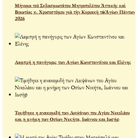
Μήνυμα τοῦ Σεβασμιωτάτου Μητροπολίτου Ἀττικῆς καὶ
Βοιωτίας κ. Χρυσοστόμου γιὰ τὴν Κυριακὴ τῶν Ἁγίων Πάντων
2026
Λαμπρή η πανήγυρις των Αγίων Κωνσταντίνου και Ελένης
Τιμήθηκε η ανακομιδή των Λειψάνων του Αγίου Νικολάου
και η μνήμη των Οσίων Νικήτα, Ιωάννου και Ιωσήφ