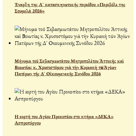
Έναρξη της Α´ κατασκηνωτικής περιόδου «Περιβόλι της
Σουμελά 2026»
Μήνυμα τοῦ Σεβασμιωτάτου Μητροπολίτου Ἀττικῆς καὶ
Βοιωτίας κ. Χρυσοστόμου γιὰ τὴν Κυριακὴ τῶν Ἁγίων
Πατέρων τῆς Δ´ Οἰκουμενικῆς Συνόδου 2026
Η εορτή του Αγίου Προκοπίου στο κτήμα «ΔΕΚΑ»
Ασπροπύργου