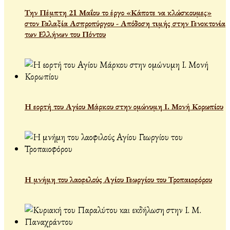
Την Πέμπτη 21 Μαΐου το έργο «Κάποτε να κλώσκουμες»
στον Γαλαξία Ασπροπύργου - Απόδοση τιμής στην Γενοκτονία
των Ελλήνων του Πόντου
Η εορτή του Αγίου Μάρκου στην ομώνυμη Ι. Μονή Κορωπίου
Η μνήμη του λαοφιλούς Αγίου Γεωργίου του Τροπαιοφόρου