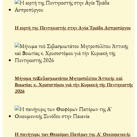
Η εορτή της Πεντηκοστής στην Αγία Τριάδα Ασπροπύργου
Μήνυμα τοῦ Σεβασμιωτάτου Μητροπολίτου Ἀττικῆς καὶ
Βοιωτίας κ. Χρυσοστόμου γιὰ τὴν Κυριακὴ τῆς Πεντηκοστῆς
2026
Η πανήγυρις των Θεοφόρων Πατέρων της Α' Οικουμενικής