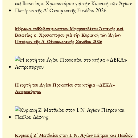
Μήνυμα τοῦ Σεβασμιωτάτου Μητροπολίτου Ἀττικῆς καὶ
Βοιωτίας κ. Χρυσοστόμου γιὰ τὴν Κυριακὴ τῶν Ἁγίων
Πατέρων τῆς Δ´ Οἰκουμενικῆς Συνόδου 2026
Η εορτή του Αγίου Προκοπίου στο κτήμα «ΔΕΚΑ»
Ασπροπύργου
Κυριακή Ζ' Ματθαίου στον Ι. Ν. Αγίων Πέτρου και Παύλου