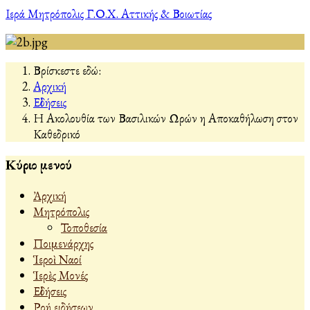
Ιερά Μητρόπολις Γ.Ο.Χ. Αττικής & Βοιωτίας
Βρίσκεστε εδώ:
Αρχική
Εἰδήσεις
Η Ακολουθία των Βασιλικών Ωρών η Αποκαθήλωση στον
Καθεδρικό
Κύριο μενού
Ἀρχική
Μητρόπολις
Τοποθεσία
Ποιμενάρχης
Ἱεροὶ Ναοί
Ἱερὲς Μονές
Εἰδήσεις
Ροή ειδήσεων