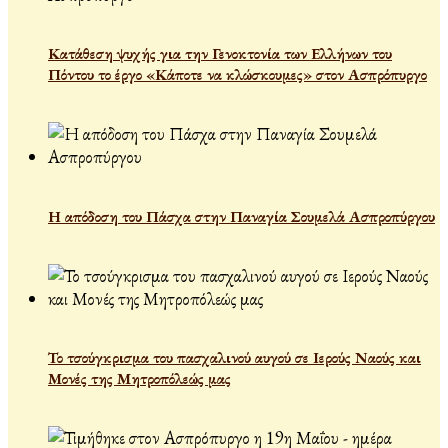
Κατάθεση ψυχής για την Γενοκτονία των Ελλήνων του
Πόντου το έργο «Κάποτε να κλώσκουμες» στον Ασπρόπυργο
Η απόδοση του Πάσχα στην Παναγία Σουμελά Ασπροπύργου
Το τσούγκρισμα του πασχαλινού αυγού σε Ιερούς Ναούς και
Μονές της Μητροπόλεώς μας