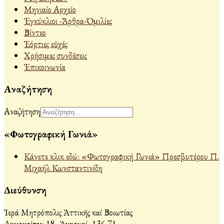
Μηνιαίο Αρχείο
Ἐγκύκλιοι -Ἄρθρα-Ὁμιλίες
Βίντεο
Ἐόρτιες εὐχές
Χρήσιμες συνδέσεις
Ἐπικοινωνία
Αναζήτηση
Αναζήτηση
«Φωτογραφική Γωνιά»
Κάνετε κλικ εδώ: «Φωτογραφική Γωνιά» Πρεσβυτέρου Π.
Μιχαήλ Κωνσταντινίδη
Διεύθυνση
Ἱερά Μητρόπολις Ἀττικῆς καί Βοιωτίας
Δημοκρίτου 18, Ἀχαρναί, 136 71