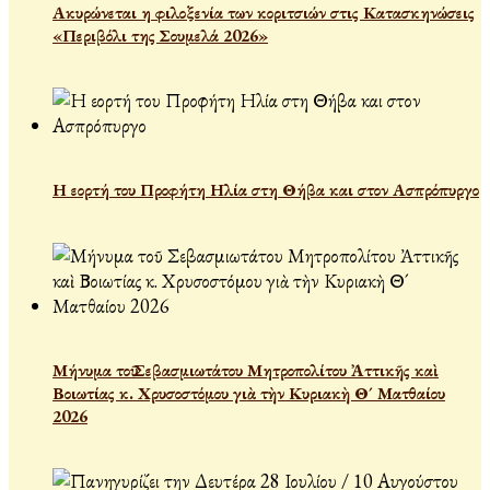
Ακυρώνεται η φιλοξενία των κοριτσιών στις Κατασκηνώσεις
«Περιβόλι της Σουμελά 2026»
Η εορτή του Προφήτη Ηλία στη Θήβα και στον Ασπρόπυργο
Μήνυμα τοῦ Σεβασμιωτάτου Μητροπολίτου Ἀττικῆς καὶ
Βοιωτίας κ. Χρυσοστόμου γιὰ τὴν Κυριακὴ Θ´ Ματθαίου
2026