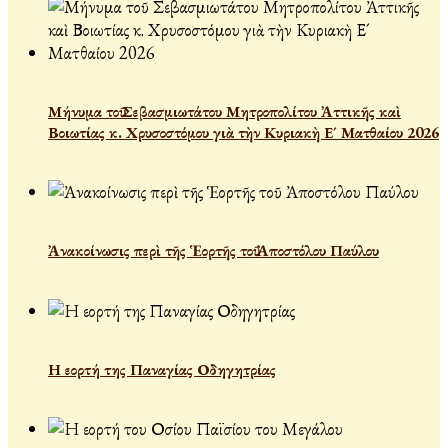
Μήνυμα τοῦ Σεβασμιωτάτου Μητροπολίτου Ἀττικῆς καὶ
Βοιωτίας κ. Χρυσοστόμου γιὰ τὴν Κυριακὴ Ε´ Ματθαίου 2026
Ἀνακοίνωσις περὶ τῆς Ἑορτῆς τοῦ Ἀποστόλου Παύλου
Η εορτή της Παναγίας Οδηγητρίας