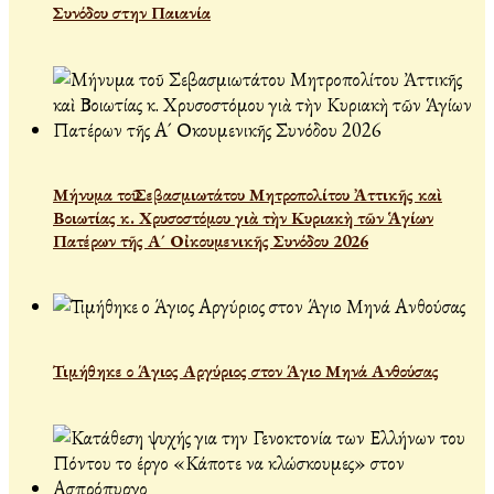
Συνόδου στην Παιανία
Μήνυμα τοῦ Σεβασμιωτάτου Μητροπολίτου Ἀττικῆς καὶ
Βοιωτίας κ. Χρυσοστόμου γιὰ τὴν Κυριακὴ τῶν Ἁγίων
Πατέρων τῆς Α´ Οἰκουμενικῆς Συνόδου 2026
Τιμήθηκε ο Άγιος Αργύριος στον Άγιο Μηνά Ανθούσας