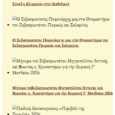
Σύναξη Κληρικών στον Καθεδρικό
Ο Σεβασμιώτατος Ποιμενάρχης μας στα Ονομαστήρια του
Σεβασμιωτάτου Πειραιώς και Σαλαμίνος
Μήνυμα τοῦ Σεβασμιωτάτου Μητροπολίτου Ἀττικῆς καὶ
Βοιωτίας κ. Χρυσοστόμου γιὰ τὴν Κυριακὴ Γ´ Ματθαίου 2026