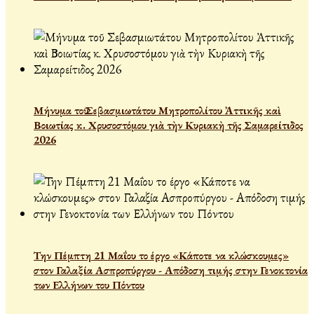
Μήνυμα τοῦ Σεβασμιωτάτου Μητροπολίτου Ἀττικῆς καὶ
Βοιωτίας κ. Χρυσοστόμου γιὰ τὴν Κυριακὴ τῆς Σαμαρείτιδος
2026
Την Πέμπτη 21 Μαΐου το έργο «Κάποτε να κλώσκουμες»
στον Γαλαξία Ασπροπύργου - Απόδοση τιμής στην Γενοκτονία
των Ελλήνων του Πόντου