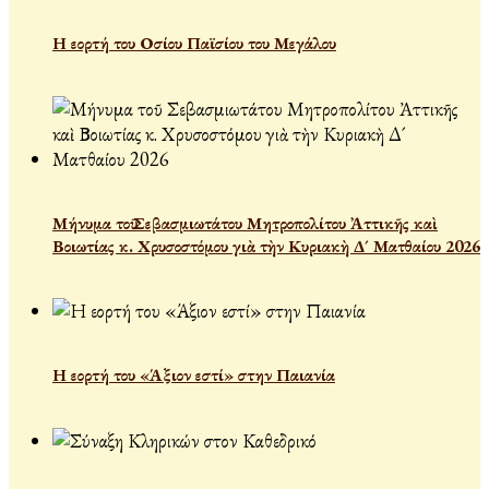
Η εορτή του Οσίου Παϊσίου του Μεγάλου
Μήνυμα τοῦ Σεβασμιωτάτου Μητροπολίτου Ἀττικῆς καὶ
Βοιωτίας κ. Χρυσοστόμου γιὰ τὴν Κυριακὴ Δ´ Ματθαίου 2026
Η εορτή του «Άξιον εστί» στην Παιανία