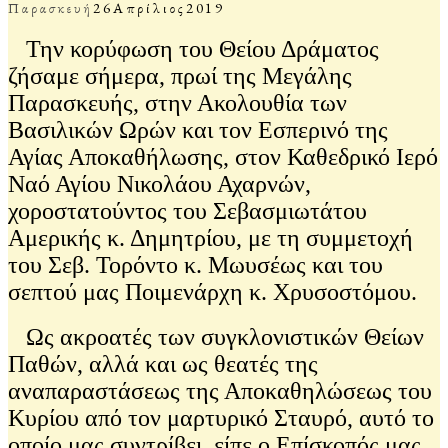
Παρασκευή
26
Απρίλιος
2019
Την κορύφωση του Θείου Δράματος
ζήσαμε σήμερα, πρωί της Μεγάλης
Παρασκευής, στην Ακολουθία των
Βασιλικών Ωρών και τον Εσπερινό της
Αγίας Αποκαθήλωσης, στον Καθεδρικό Ιερό
Ναό Αγίου Νικολάου Αχαρνών,
χοροστατούντος του Σεβασμιωτάτου
Αμερικής κ. Δημητρίου, με τη συμμετοχή
του Σεβ. Τορόντο κ. Μωυσέως και του
σεπτού μας Ποιμενάρχη κ. Χρυσοστόμου.
Ως ακροατές των συγκλονιστικών Θείων
Παθών, αλλά και ως θεατές της
αναπαραστάσεως της Αποκαθηλώσεως του
Κυρίου από τον μαρτυρικό Σταυρό, αυτό το
οποίο μας συντρίβει, είπε ο Επίσκοπός μας,