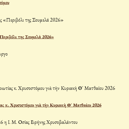
τόμου
«Περιβόλι της Σουμελά 2026»
ας κ. Χρυσοστόμου γιὰ τὴν Κυριακὴ Θ´ Ματθαίου 2026