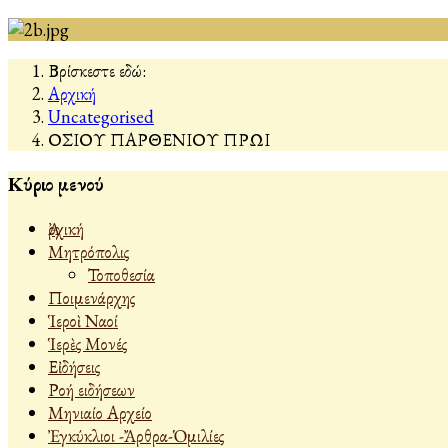
Βρίσκεστε εδώ:
Αρχική
Uncategorised
ΟΣΙΟΥ ΠΑΡΘΕΝΙΟΥ ΠΡΩΙ
Κύριο μενού
Ἀρχική
Μητρόπολις
Τοποθεσία
Ποιμενάρχης
Ἱεροὶ Ναοί
Ἱερὲς Μονές
Εἰδήσεις
Ροή ειδήσεων
Μηνιαίο Αρχείο
Ἐγκύκλιοι -Ἄρθρα-Ὁμιλίες