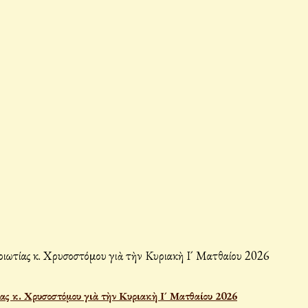
ας κ. Χρυσοστόμου γιὰ τὴν Κυριακὴ Ι´ Ματθαίου 2026