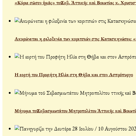
«Κύριε σῶσον ἡμᾶς» τοῦ Σεβ. Ἀττικῆς καὶ Βοιωτίας κ. Χρυσοσ
Ακυρώνεται η φιλοξενία των κοριτσιών στις Κατασκηνώσεις 
Η εορτή του Προφήτη Ηλία στη Θήβα και στον Ασπρόπυργο
Μήνυμα τοῦ Σεβασμιωτάτου Μητροπολίτου Ἀττικῆς καὶ Βοιωτί