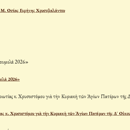
Ι. Μ. Οσίας Ειρήνης Χρυσοβαλάντου
μελά 2026»
ας κ. Χρυσοστόμου γιὰ τὴν Κυριακὴ τῶν Ἁγίων Πατέρων τῆς Δ´ Οἰκο