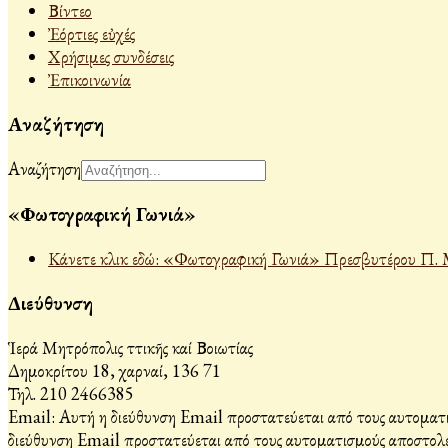
Βίντεο
Ἐόρτιες εὐχές
Χρήσιμες συνδέσεις
Ἐπικοινωνία
Αναζήτηση
Αναζήτηση
«Φωτογραφική Γωνιά»
Κάνετε κλικ εδώ: «Φωτογραφική Γωνιά» Πρεσβυτέρου Π. 
Διεύθυνση
Ἱερά Μητρόπολις Ἀττικῆς καί Βοιωτίας
Δημοκρίτου 18, Ἀχαρναί, 136 71
Τηλ. 210 2466385
Email:
Αυτή η διεύθυνση Email προστατεύεται από τους αυτοματι
διεύθυνση Email προστατεύεται από τους αυτοματισμούς αποστολέ