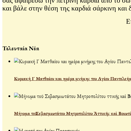
σας αφαιρέσω την πέτρινη καρδιά από το σώ
και βάλε στην θέση της καρδιά σάρκινη και
Ετο
Τελευταία Νέα
Κυριακή Ι´ Ματθαίου και ημέρα μνήμης του Αγίου Παντελεήμ
Μήνυμα τοῦ Σεβασμιωτάτου Μητροπολίτου Ἀττικῆς καὶ Βοιωτί