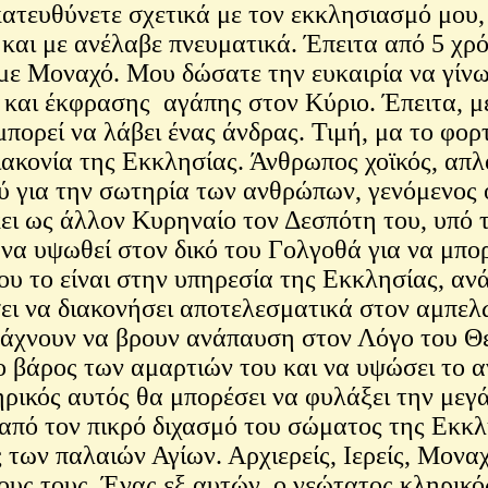
ατευθύνετε σχετικά με τον εκκλησιασμό μου, 
αι με ανέλαβε πνευματικά. Έπειτα από 5 χρό
ς με Μοναχό. Μου δώσατε την ευκαιρία να γίν
ς και έκφρασης αγάπης στον Κύριο. Έπειτα, 
μπορεί να λάβει ένας άνδρας. Τιμή, μα το φορ
ακονία της Εκκλησίας. Άνθρωπος χοϊκός, απλό
ύ για την σωτηρία των ανθρώπων, γενόμενος ο
κει ως άλλον Κυρηναίο τον Δεσπότη του, υπό 
, να υψωθεί στον δικό του Γολγοθά για να μπο
του το είναι στην υπηρεσία της Εκκλησίας, αν
σει να διακονήσει αποτελεσματικά στον αμπελ
χνουν να βρουν ανάπαυση στον Λόγο του Θε
 βάρος των αμαρτιών του και να υψώσει το 
ληρικός αυτός θα μπορέσει να φυλάξει την με
από τον πικρό διχασμό του σώματος της Εκκλ
 των παλαιών Αγίων. Αρχιερείς, Ιερείς, Μονα
ους τους. Ένας εξ αυτών, ο νεώτατος κληρικ