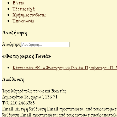
Βίντεο
Ἐόρτιες εὐχές
Χρήσιμες συνδέσεις
Ἐπικοινωνία
Αναζήτηση
Αναζήτηση
«Φωτογραφική Γωνιά»
Κάνετε κλικ εδώ: «Φωτογραφική Γωνιά» Πρεσβυτέρου Π. 
Διεύθυνση
Ἱερά Μητρόπολις Ἀττικῆς καί Βοιωτίας
Δημοκρίτου 18, Ἀχαρναί, 136 71
Τηλ. 210 2466385
Email:
Αυτή η διεύθυνση Email προστατεύεται από τους αυτοματι
διεύθυνση Email προστατεύεται από τους αυτοματισμούς αποστολέ