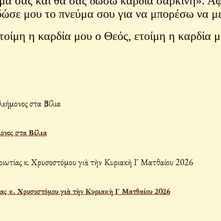
μα σας και θα σας δώσω καρδιά σάρκινη». Αφα
 δώσε μου το πνεύμα σου για να μπορέσω να 
ίμη η καρδία μου ο Θεός, ετοίμη η καρδία 
ονος στα Βίλια
ας κ. Χρυσοστόμου γιὰ τὴν Κυριακὴ Ι´ Ματθαίου 2026