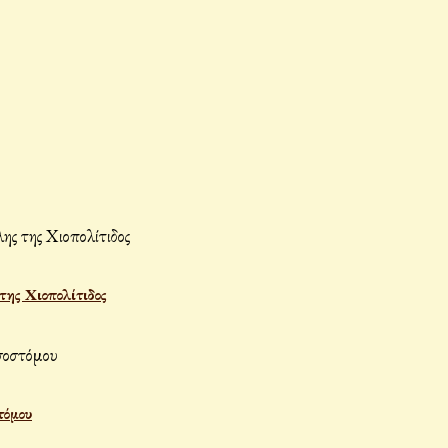
ης Χιοπολίτιδος
τόμου