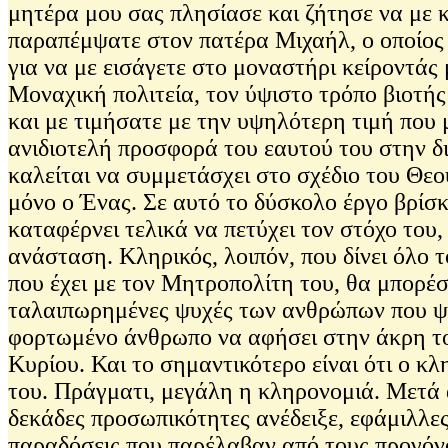
μητέρα μου σας πλησίασε και ζήτησε να με κ
παραπέμψατε στον πατέρα Μιχαήλ, ο οποίος κ
για να με εισάγετε στο μοναστήρι κείροντά
Μοναχική πολιτεία, τον ύψιστο τρόπο βιοτή
και με τιμήσατε με την υψηλότερη τιμή που 
ανιδιοτελή προσφορά του εαυτού του στην δι
καλείται να συμμετάσχει στο σχέδιο του Θεο
μόνο ο Ένας. Σε αυτό το δύσκολο έργο βρίσ
καταφέρνει τελικά να πετύχει τον στόχο του
ανάσταση. Κληρικός, λοιπόν, που δίνει όλο 
που έχει με τον Μητροπολίτη του, θα μπορέ
ταλαιπωρημένες ψυχές των ανθρώπων που ψά
φορτωμένο άνθρωπο να αφήσει στην άκρη το
Κυρίου. Και το σημαντικότερο είναι ότι ο κ
του. Πράγματι, μεγάλη η κληρονομιά. Μετά 
δεκάδες προσωπικότητες ανέδειξε, εφάμιλλες
παραδόσεις που παρέλαβαν από τους προγόν