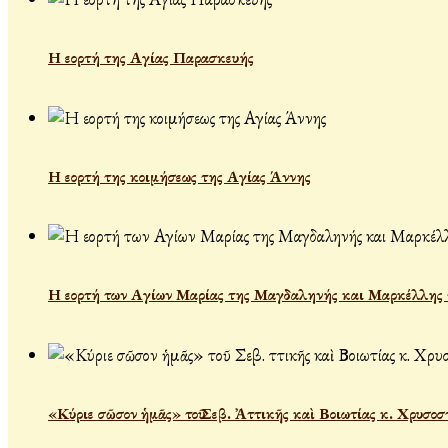
Η εορτή της Αγίας Παρασκευής
Η εορτή της κοιμήσεως της Αγίας Άννης
Η εορτή των Αγίων Μαρίας της Μαγδαληνής και Μαρκέλλης τ
«Κύριε σῶσον ἡμᾶς» τοῦ Σεβ. Ἀττικῆς καὶ Βοιωτίας κ. Χρυσοσ