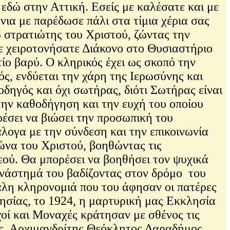
εδώ στην Αττική. Εσείς με καλέσατε και με
νια με παρέδωσε πάλι στα τίμια χέρια σας
ω στρατιώτης του Χριστού, ζώντας την
με χειροτονήσατε Διάκονο στο Θυσιαστήριο
τίο βαρύ. Ο κληρικός έχει ως σκοπό την
ς, ενδύεται την χάρη της Ιερωσύνης και
δηγός και όχι σωτήρας, διότι Σωτήρας είναι
την καθοδήγηση και την ευχή του οποίου
ρέσει να βιώσει την προσωπική του
άλογα με την σύνδεση και την επικοινωνία
ώνα του Χριστού, βοηθώντας τις
ού. Θα μπορέσει να βοηθήσει τον ψυχικά
ανάστημά του βαδίζοντας στον δρόμο του
γάλη κληρονομιά που του άφησαν οι πατέρες
ησίας, το 1924, η μαρτυρική μας Εκκλησία
χοί και Μοναχές κράτησαν με σθένος τις
ός, Αρχιμανδρίτης Θεόκλητος Δαραδήμος,