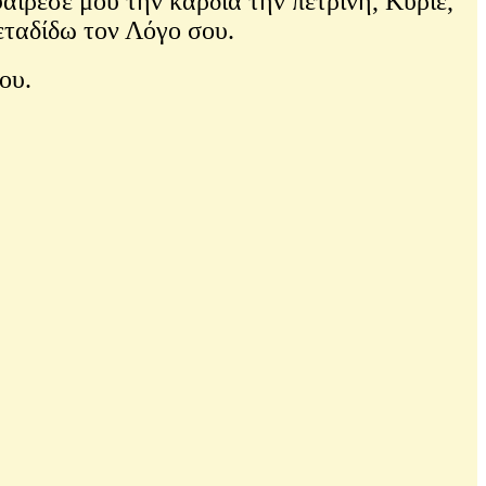
ίρεσέ μου την καρδιά την πέτρινη, Κύριε,
μεταδίδω τον Λόγο σου.
μου.