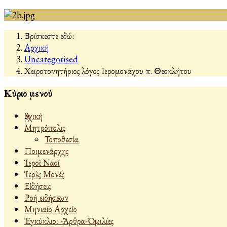
Βρίσκεστε εδώ:
Αρχική
Uncategorised
Χειροτονητήριος λόγος Ιερομονάχου π. Θεοκλήτου
Κύριο μενού
Ἀρχική
Μητρόπολις
Τοποθεσία
Ποιμενάρχης
Ἱεροὶ Ναοί
Ἱερὲς Μονές
Εἰδήσεις
Ροή ειδήσεων
Μηνιαίο Αρχείο
Ἐγκύκλιοι -Ἄρθρα-Ὁμιλίες