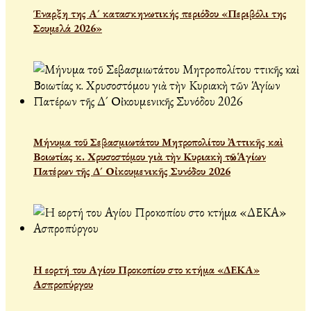
Έναρξη της Α´ κατασκηνωτικής περιόδου «Περιβόλι της
Σουμελά 2026»
Μήνυμα τοῦ Σεβασμιωτάτου Μητροπολίτου Ἀττικῆς καὶ
Βοιωτίας κ. Χρυσοστόμου γιὰ τὴν Κυριακὴ τῶν Ἁγίων
Πατέρων τῆς Δ´ Οἰκουμενικῆς Συνόδου 2026
Η εορτή του Αγίου Προκοπίου στο κτήμα «ΔΕΚΑ»
Ασπροπύργου