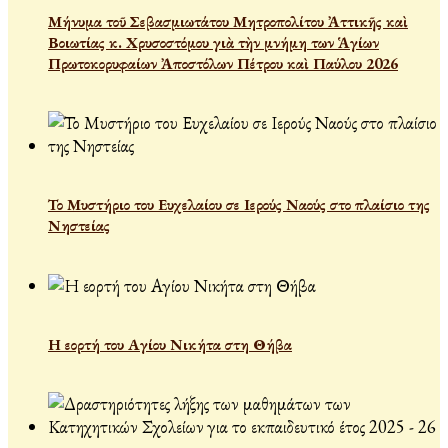
Μήνυμα τοῦ Σεβασμιωτάτου Μητροπολίτου Ἀττικῆς καὶ
Βοιωτίας κ. Χρυσοστόμου γιὰ τὴν μνήμη των Ἁγίων
Πρωτοκορυφαίων Ἀποστόλων Πέτρου καὶ Παύλου 2026
Το Μυστήριο του Ευχελαίου σε Ιερούς Ναούς στο πλαίσιο της
Νηστείας
Η εορτή του Αγίου Νικήτα στη Θήβα