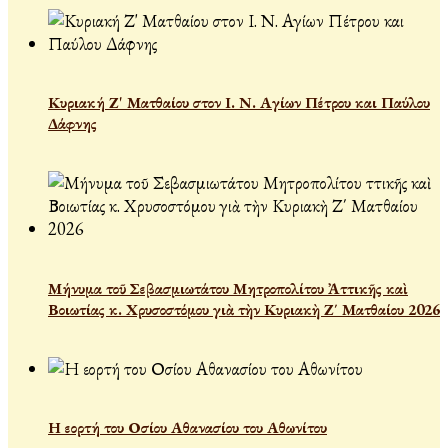
Κυριακή Ζ' Ματθαίου στον Ι. Ν. Αγίων Πέτρου και Παύλου
Δάφνης
Μήνυμα τοῦ Σεβασμιωτάτου Μητροπολίτου Ἀττικῆς καὶ
Βοιωτίας κ. Χρυσοστόμου γιὰ τὴν Κυριακὴ Ζ΄ Ματθαίου 2026
Η εορτή του Οσίου Αθανασίου του Αθωνίτου