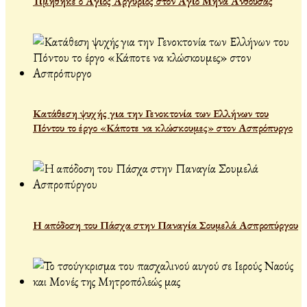
Τιμήθηκε ο Άγιος Αργύριος στον Άγιο Μηνά Ανθούσας
Κατάθεση ψυχής για την Γενοκτονία των Ελλήνων του
Πόντου το έργο «Κάποτε να κλώσκουμες» στον Ασπρόπυργο
Η απόδοση του Πάσχα στην Παναγία Σουμελά Ασπροπύργου