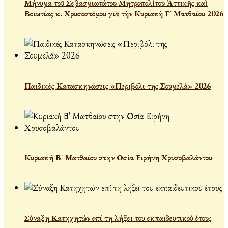
Μήνυμα τοῦ Σεβασμιωτάτου Μητροπολίτου Ἀττικῆς καὶ
Βοιωτίας κ. Χρυσοστόμου γιὰ τὴν Κυριακὴ Γ´ Ματθαίου 2026
Παιδικές Κατασκηνώσεις «Περιβόλι της Σουμελά» 2026
Κυριακή Β' Ματθαίου στην Οσία Ειρήνη Χρυσοβαλάντου
Σύναξη Κατηχητών επί τη λήξει του εκπαιδευτικού έτους