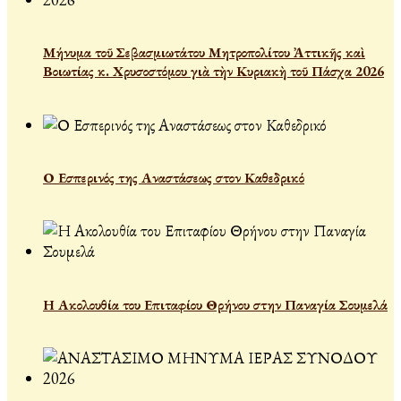
Μήνυμα τοῦ Σεβασμιωτάτου Μητροπολίτου Ἀττικῆς καὶ
Βοιωτίας κ. Χρυσοστόμου γιὰ τὴν Κυριακὴ τοῦ Πάσχα 2026
Ο Εσπερινός της Αναστάσεως στον Καθεδρικό
Η Ακολουθία του Επιταφίου Θρήνου στην Παναγία Σουμελά