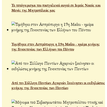
Το τσούγκρισμα του πασχαλινού αυγού σε Ιερούς Ναούς και
Μονές της Μητροπόλεώς μας
Τιμήθηκε στον Ασπρόπυργο η 19η Μαΐου - ημέρα μνήμης
της Γενοκτονίας των Ελλήνων του Πόντου
Από τον Σύλλογο Ποντίων Αχαρνών ξεκίνησαν οι εκδηλώσεις
μνήμης της Γενοκτονίας των Ποντίων