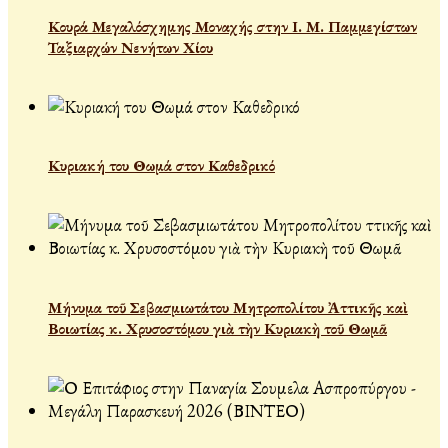
Κουρά Μεγαλόσχημης Μοναχής στην Ι. Μ. Παμμεγίστων
Ταξιαρχών Νενήτων Χίου
Κυριακή του Θωμά στον Καθεδρικό
Μήνυμα τοῦ Σεβασμιωτάτου Μητροπολίτου Ἀττικῆς καὶ
Βοιωτίας κ. Χρυσοστόμου γιὰ τὴν Κυριακὴ τοῦ Θωμᾶ