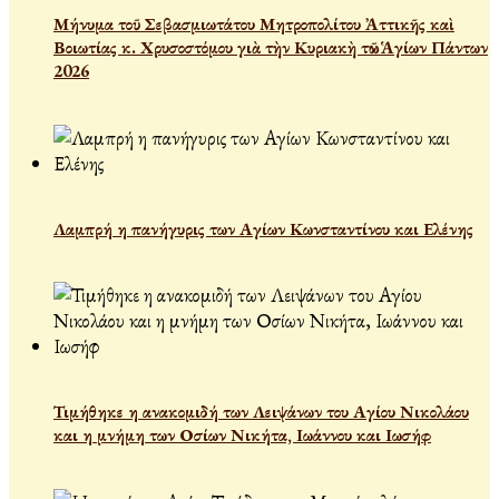
Μήνυμα τοῦ Σεβασμιωτάτου Μητροπολίτου Ἀττικῆς καὶ
Βοιωτίας κ. Χρυσοστόμου γιὰ τὴν Κυριακὴ τῶν Ἁγίων Πάντων
2026
Λαμπρή η πανήγυρις των Αγίων Κωνσταντίνου και Ελένης
Τιμήθηκε η ανακομιδή των Λειψάνων του Αγίου Νικολάου
και η μνήμη των Οσίων Νικήτα, Ιωάννου και Ιωσήφ