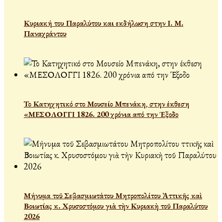
Κυριακή του Παραλύτου και εκδήλωση στην Ι. Μ.
Παναχράντου
Το Κατηχητικό στο Μουσείο Μπενάκη, στην έκθεση
«ΜΕΣΟΛΟΓΓΙ 1826. 200 χρόνια από την Έξοδο
Μήνυμα τοῦ Σεβασμιωτάτου Μητροπολίτου Ἀττικῆς καὶ
Βοιωτίας κ. Χρυσοστόμου γιὰ τὴν Κυριακὴ τοῦ Παραλύτου
2026