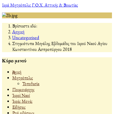
Ιερά Μητρόπολις Γ.Ο.Χ. Αττικής & Βοιωτίας
Βρίσκεστε εδώ:
Αρχική
Uncategorised
Στιγμιότυπα Μεγάλης Εβδομάδος του Ιερού Ναού Αγίου
Κωνσταντίνου Ασπροπύργου 2018
Κύριο μενού
Ἀρχική
Μητρόπολις
Τοποθεσία
Ποιμενάρχης
Ἱεροὶ Ναοί
Ἱερὲς Μονές
Εἰδήσεις
Ροή ειδήσεων