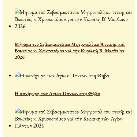
Μήνυμα τοῦ Σεβασμιωτάτου Μητροπολίτου Ἀττικῆς καὶ
Βοιωτίας κ. Χρυσοστόμου γιὰ τὴν Κυριακὴ Β´ Ματθαίου
2026
Η πανήγυρη των Αγίων Πάντων στη Θήβα