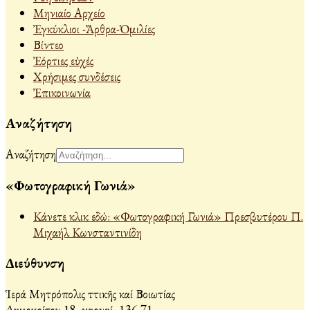
Μηνιαίο Αρχείο
Ἐγκύκλιοι -Ἄρθρα-Ὁμιλίες
Βίντεο
Ἐόρτιες εὐχές
Χρήσιμες συνδέσεις
Ἐπικοινωνία
Αναζήτηση
Αναζήτηση
«Φωτογραφική Γωνιά»
Κάνετε κλικ εδώ: «Φωτογραφική Γωνιά» Πρεσβυτέρου Π.
Μιχαήλ Κωνσταντινίδη
Διεύθυνση
Ἱερά Μητρόπολις Ἀττικῆς καί Βοιωτίας
Δημοκρίτου 18, Ἀχαρναί, 136 71