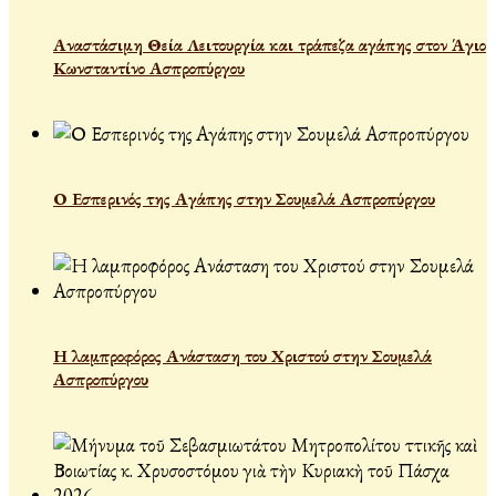
Αναστάσιμη Θεία Λειτουργία και τράπεζα αγάπης στον Άγιο
Κωνσταντίνο Ασπροπύργου
Ο Εσπερινός της Αγάπης στην Σουμελά Ασπροπύργου
Η λαμπροφόρος Ανάσταση του Χριστού στην Σουμελά
Ασπροπύργου