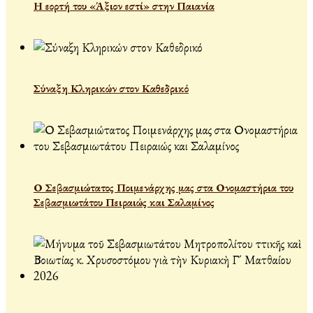
Η εορτή του «Άξιον εστί» στην Παιανία
Σύναξη Κληρικών στον Καθεδρικό
Ο Σεβασμιώτατος Ποιμενάρχης μας στα Ονομαστήρια του
Σεβασμιωτάτου Πειραιώς και Σαλαμίνος