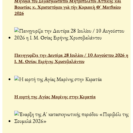
Μήνυμα τοῦ Σεβασμιωτάτου Μητροπολίτου Ἀττικῆς καὶ
Βοιωτίας κ. Χρυσοστόμου γιὰ τὴν Κυριακὴ Θ´ Ματθαίου
2026
Πανηγυρίζει την Δευτέρα 28 Ιουλίου / 10 Αυγούστου 2026 η
Ι. Μ. Οσίας Ειρήνης Χρυσοβαλάντου
Η εορτή της Αγίας Μαρίνης στην Κερατέα