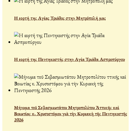
Η εορτή της Αγίας Τριάδος στην Μητρόπολή μας
Η εορτή της Πεντηκοστής στην Αγία Τριάδα Ασπροπύργου
Μήνυμα τοῦ Σεβασμιωτάτου Μητροπολίτου Ἀττικῆς καὶ
Βοιωτίας κ. Χρυσοστόμου γιὰ τὴν Κυριακὴ τῆς Πεντηκοστῆς
2026